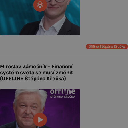
Offline Štěpána Křečka
Miroslav Zámečník - Finanční
systém světa se musí změnit
(OFFLINE Štěpána Křečka)