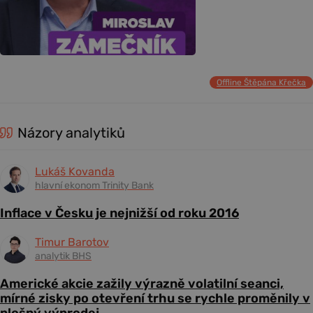
Offline Štěpána Křečka
Názory analytiků
Lukáš Kovanda
hlavní ekonom Trinity Bank
Inflace v Česku je nejnižší od roku 2016
Timur Barotov
analytik BHS
Americké akcie zažily výrazně volatilní seanci,
mírné zisky po otevření trhu se rychle proměnily v
plošný výprodej