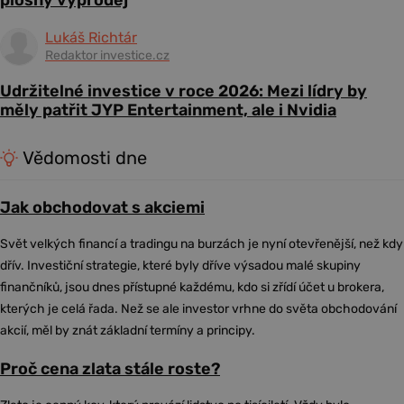
Lukáš Richtár
Redaktor investice.cz
Udržitelné investice v roce 2026: Mezi lídry by
měly patřit JYP Entertainment, ale i Nvidia
Vědomosti dne
Jak obchodovat s akciemi
Svět velkých financí a tradingu na burzách je nyní otevřenější, než kdy
dřív. Investiční strategie, které byly dříve výsadou malé skupiny
finančníků, jsou dnes přístupné každému, kdo si zřídí účet u brokera,
kterých je celá řada. Než se ale investor vrhne do světa obchodování
akcií, měl by znát základní termíny a principy.
Proč cena zlata stále roste?