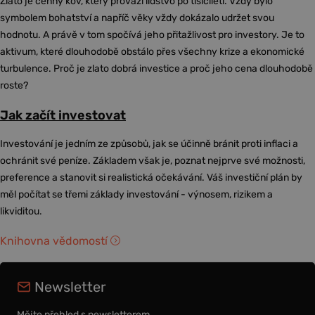
Zlato je cenný kov, který provází lidstvo po tisíciletí. Vždy bylo
symbolem bohatství a napříč věky vždy dokázalo udržet svou
hodnotu. A právě v tom spočívá jeho přitažlivost pro investory. Je to
aktivum, které dlouhodobě obstálo přes všechny krize a ekonomické
turbulence. Proč je zlato dobrá investice a proč jeho cena dlouhodobě
roste?
Jak začít investovat
Investování je jedním ze způsobů, jak se účinně bránit proti inflaci a
ochránit své peníze. Základem však je, poznat nejprve své možnosti,
preference a stanovit si realistická očekávání. Váš investiční plán by
měl počítat se třemi základy investování - výnosem, rizikem a
likviditou.
Knihovna vědomostí
Newsletter
Mějte přehled s newsletterem.