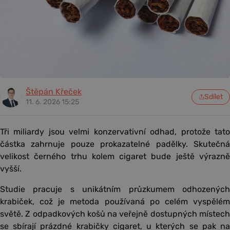
Štěpán Křeček
Sdílet
11. 6. 2026 15:25
Tři miliardy jsou velmi konzervativní odhad, protože tato
částka zahrnuje pouze prokazatelné padělky. Skutečná
velikost černého trhu kolem cigaret bude ještě výrazně
vyšší.
Studie pracuje s unikátním průzkumem odhozených
krabiček, což je metoda používaná po celém vyspělém
světě. Z odpadkových košů na veřejně dostupných místech
se sbírají prázdné krabičky cigaret, u kterých se pak na