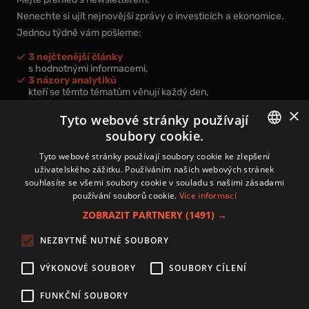
Nenechte si ujít nejnovější zprávy o investicích a ekonomice.
Jednou týdně vám pošleme:
3 nejčtenější články
s hodnotnými informacemi,
3 názory analytiků
kteří se těmto tématům věnují každý den,
nová videa a podcasty
×
k prohloubení vašich znalostí.
Tyto webové stránky používají
soubory cookie.
CZECH
Tyto webové stránky používají soubory cookie ke zlepšení
uživatelského zážitku. Používáním našich webových stránek
CZ
souhlasíte se všemi soubory cookie v souladu s našimi zásadami
Přihlášením k newsletteru vyjadřujete svůj souhlas s
podmínkami
používání souborů cookie.
Více informací
zpracování osobních údajů
.
ZOBRAZIT PARTNERY
(1491) →
Kontakt
NEZBYTNĚ NUTNÉ SOUBORY
Zásady používání souborů cookies
Zpracování osobních údajů
VÝKONOVÉ SOUBORY
SOUBORY CÍLENÍ
Autoři
Nastavení cookies
FUNKČNÍ SOUBORY