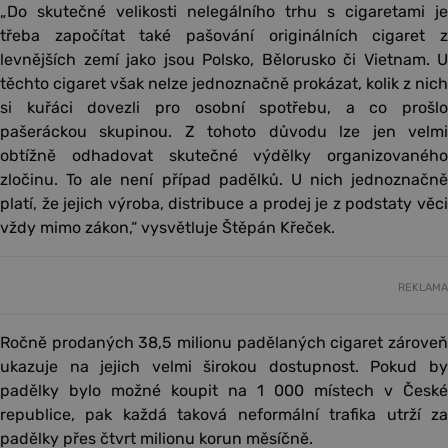
„Do skutečné velikosti nelegálního trhu s cigaretami je
třeba započítat také pašování originálních cigaret z
levnějších zemí jako jsou Polsko, Bělorusko či Vietnam. U
těchto cigaret však nelze jednoznačně prokázat, kolik z nich
si kuřáci dovezli pro osobní spotřebu, a co prošlo
pašeráckou skupinou. Z tohoto důvodu lze jen velmi
obtížně odhadovat skutečné výdělky organizovaného
zločinu. To ale není případ padělků. U nich jednoznačně
platí, že jejich výroba, distribuce a prodej je z podstaty věci
vždy mimo zákon,“ vysvětluje Štěpán Křeček.
REKLAMA
Ročně prodaných 38,5 milionu padělaných cigaret zároveň
ukazuje na jejich velmi širokou dostupnost. Pokud by
padělky bylo možné koupit na 1 000 místech v České
republice, pak každá taková neformální trafika utrží za
padělky přes čtvrt milionu korun měsíčně.