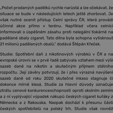
„Počet prodaných padělků rychle narůstá a lze očekávat, že
situace se bude v následujících letech ještě zhoršovat. Je
však nutné ocenit přístup Celní správy ČR, která provádí
účinné akce přímo v terénu. Například včera celníci
informovali o úspěšném zásahu proti nelegální tiskárně na
padělané obaly cigaret. Tato dílna byla schopna vytisknout
21 milionů padělaných obalů,“ dodává Štěpán Křeček.
Studie: Spotřební daň z nikotinových výrobků v ČR a na
evropské úrovni se v prvé řadě zabývala vztahem mezi výší
sazeb daně na nikotin a skutečným příjmem státního
rozpočtu. Její závěry potvrzují, že i přes výrazná navýšení
sazeb daně od roku 2020 skutečné inkaso stagnuje či
dokonce mírně klesá. Studie za hlavní důvody označuje
ztrátu cenové konkurenceschopnosti oproti okolním zemím
a z ní vyplývající výpadek nákupů českých cigaret kuřáky z
Německa a z Rakouska. Naopak dochází k přesunu části
českých spotřebitelů na polský trh. Studie však rovněž