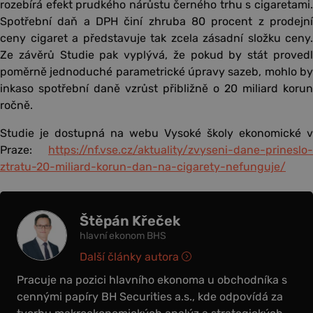
rozebírá efekt prudkého nárůstu černého trhu s cigaretami.
Spotřební daň a DPH činí zhruba 80 procent z prodejní
ceny cigaret a představuje tak zcela zásadní složku ceny.
Ze závěrů Studie pak vyplývá, že pokud by stát provedl
poměrně jednoduché parametrické úpravy sazeb, mohlo by
inkaso spotřební daně vzrůst přibližně o 20 miliard korun
ročně.
Studie je dostupná na webu Vysoké školy ekonomické v
Praze:
https://nf.vse.cz/aktuality/zvyseni-dane-prineslo-
ztratu-20-miliard-korun-dan-na-cigarety-nefunguje/
Štěpán Křeček
hlavní ekonom BHS
Další články autora
Pracuje na pozici hlavního ekonoma u obchodníka s
cennými papíry BH Securities a.s., kde odpovídá za