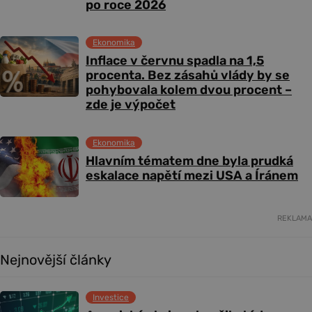
po roce 2026
Ekonomika
Inflace v červnu spadla na 1,5
procenta. Bez zásahů vlády by se
pohybovala kolem dvou procent –
zde je výpočet
Ekonomika
Hlavním tématem dne byla prudká
eskalace napětí mezi USA a Íránem
REKLAMA
Nejnovější články
Investice