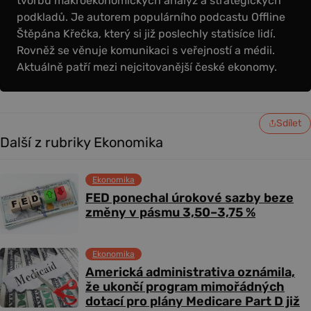
tvorbu makroekonomických analýz a strategických
podkladů. Je autorem populárního podcastu Offline
Štěpána Křečka, který si již poslechly statisíce lidí.
Rovněž se věnuje komunikaci s veřejností a médii.
Aktuálně patří mezi nejcitovanější české ekonomy.
Sdílet
Další z rubriky Ekonomika
Ekonomika
FED ponechal úrokové sazby beze
změny v pásmu 3,50–3,75 %
Ekonomika
Americká administrativa oznámila,
že ukončí program mimořádných
dotací pro plány Medicare Part D již