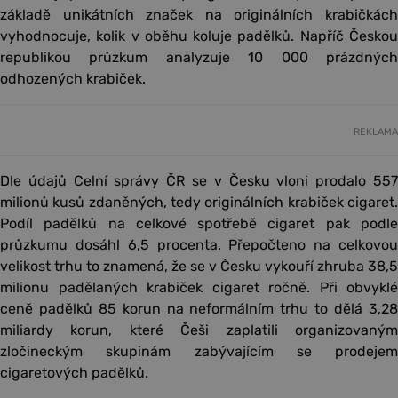
základě unikátních značek na originálních krabičkách
vyhodnocuje, kolik v oběhu koluje padělků. Napříč Českou
republikou průzkum analyzuje 10 000 prázdných
odhozených krabiček.
REKLAMA
Dle údajů Celní správy ČR se v Česku vloni prodalo 557
milionů kusů zdaněných, tedy originálních krabiček cigaret.
Podíl padělků na celkové spotřebě cigaret pak podle
průzkumu dosáhl 6,5 procenta. Přepočteno na celkovou
velikost trhu to znamená, že se v Česku vykouří zhruba 38,5
milionu padělaných krabiček cigaret ročně. Při obvyklé
ceně padělků 85 korun na neformálním trhu to dělá 3,28
miliardy korun, které Češi zaplatili organizovaným
zločineckým skupinám zabývajícím se prodejem
cigaretových padělků.