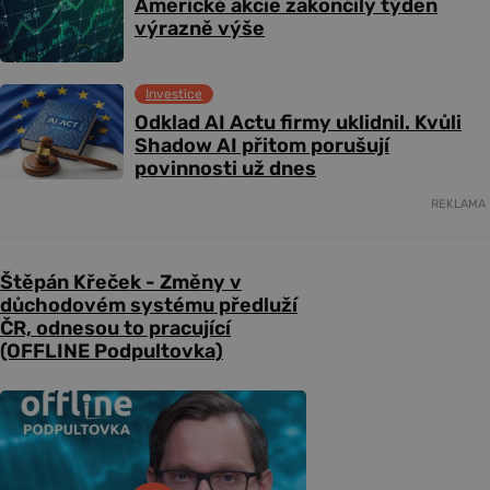
Americké akcie zakončily týden
výrazně výše
Investice
Odklad AI Actu firmy uklidnil. Kvůli
Shadow AI přitom porušují
povinnosti už dnes
REKLAMA
Štěpán Křeček - Změny v
důchodovém systému předluží
ČR, odnesou to pracující
(OFFLINE Podpultovka)