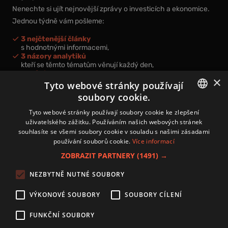
Nenechte si ujít nejnovější zprávy o investicích a ekonomice.
Jednou týdně vám pošleme:
3 nejčtenější články
s hodnotnými informacemi,
3 názory analytiků
kteří se těmto tématům věnují každý den,
nová videa a podcasty
×
k prohloubení vašich znalostí.
Tyto webové stránky používají
soubory cookie.
CZECH
Tyto webové stránky používají soubory cookie ke zlepšení
uživatelského zážitku. Používáním našich webových stránek
CZ
souhlasíte se všemi soubory cookie v souladu s našimi zásadami
Přihlášením k newsletteru vyjadřujete svůj souhlas s
podmínkami
používání souborů cookie.
Více informací
zpracování osobních údajů
.
ZOBRAZIT PARTNERY
(1491) →
Kontakt
NEZBYTNĚ NUTNÉ SOUBORY
Zásady používání souborů cookies
Zpracování osobních údajů
VÝKONOVÉ SOUBORY
SOUBORY CÍLENÍ
Autoři
Nastavení cookies
FUNKČNÍ SOUBORY