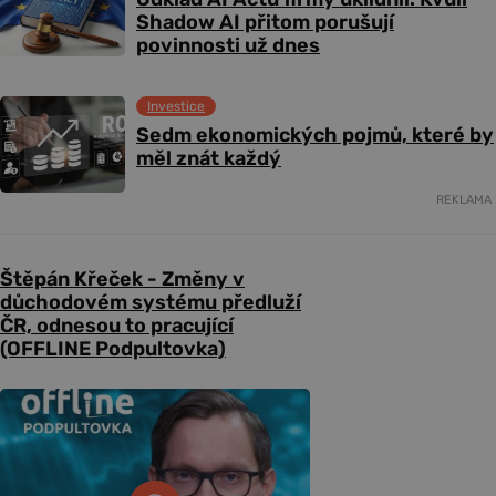
Shadow AI přitom porušují
povinnosti už dnes
Investice
Sedm ekonomických pojmů, které by
měl znát každý
REKLAMA
Štěpán Křeček - Změny v
důchodovém systému předluží
ČR, odnesou to pracující
(OFFLINE Podpultovka)