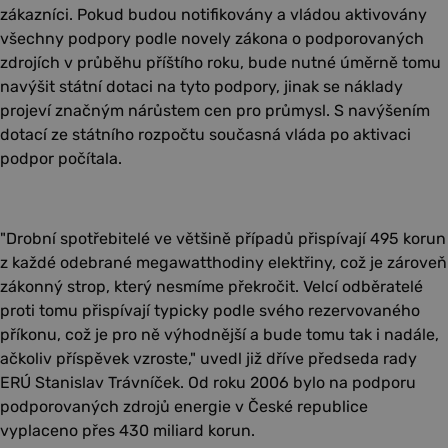
zákazníci. Pokud budou notifikovány a vládou aktivovány
všechny podpory podle novely zákona o podporovaných
zdrojích v průběhu příštího roku, bude nutné úměrně tomu
navýšit státní dotaci na tyto podpory, jinak se náklady
projeví značným nárůstem cen pro průmysl. S navýšením
dotací ze státního rozpočtu současná vláda po aktivaci
podpor počítala.
"Drobní spotřebitelé ve většině případů přispívají 495 korun
z každé odebrané megawatthodiny elektřiny, což je zároveň
zákonný strop, který nesmíme překročit. Velcí odběratelé
proti tomu přispívají typicky podle svého rezervovaného
příkonu, což je pro ně výhodnější a bude tomu tak i nadále,
ačkoliv příspěvek vzroste," uvedl již dříve předseda rady
ERÚ Stanislav Trávníček. Od roku 2006 bylo na podporu
podporovaných zdrojů energie v České republice
vyplaceno přes 430 miliard korun.