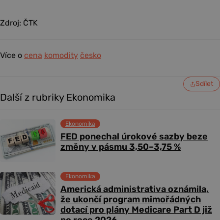
Zdroj: ČTK
Více o
cena
komodity
česko
Sdílet
Další z rubriky Ekonomika
Ekonomika
FED ponechal úrokové sazby beze
změny v pásmu 3,50–3,75 %
Ekonomika
Americká administrativa oznámila,
že ukončí program mimořádných
dotací pro plány Medicare Part D již