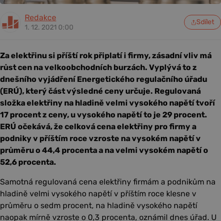
Redakce
Sdílet
1. 12. 2021 0:00
Za elektřinu si příští rok připlatí i firmy, zásadní vliv má
růst cen na velkoobchodních burzách. Vyplývá to z
dnešního vyjádření Energetického regulačního úřadu
(ERÚ), který část výsledné ceny určuje. Regulovaná
složka elektřiny na hladině velmi vysokého napětí tvoří
17 procent z ceny, u vysokého napětí to je 29 procent.
ERÚ očekává, že celková cena elektřiny pro firmy a
podniky v příštím roce vzroste na vysokém napětí v
průměru o 44,4 procenta a na velmi vysokém napětí o
52,6 procenta.
Samotná regulovaná cena elektřiny firmám a podnikům na
hladině velmi vysokého napětí v příštím roce klesne v
průměru o sedm procent, na hladině vysokého napětí
naopak mírně vzroste o 0,3 procenta, oznámil dnes úřad. U