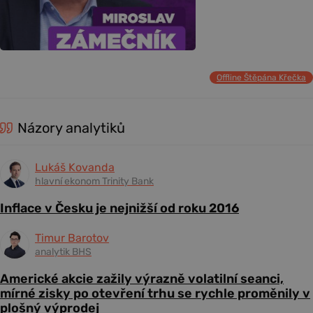
Offline Štěpána Křečka
Názory analytiků
Lukáš Kovanda
hlavní ekonom Trinity Bank
Inflace v Česku je nejnižší od roku 2016
Timur Barotov
analytik BHS
Americké akcie zažily výrazně volatilní seanci,
mírné zisky po otevření trhu se rychle proměnily v
plošný výprodej