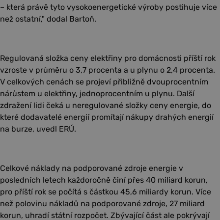
– která právě tyto vysokoenergetické výroby postihuje více
než ostatní," dodal Bartoň.
Regulovaná složka ceny elektřiny pro domácnosti příští rok
vzroste v průměru o 3,7 procenta a u plynu o 2,4 procenta.
V celkových cenách se projeví přibližně dvouprocentním
nárůstem u elektřiny, jednoprocentním u plynu. Další
zdražení lidi čeká u neregulované složky ceny energie, do
které dodavatelé energií promítají nákupy drahých energií
na burze, uvedl ERÚ.
Celkové náklady na podporované zdroje energie v
posledních letech každoročně činí přes 40 miliard korun,
pro příští rok se počítá s částkou 45,6 miliardy korun. Více
než polovinu nákladů na podporované zdroje, 27 miliard
korun, uhradí státní rozpočet. Zbývající část ale pokrývají