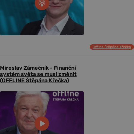
Offline Štěpána Křečka
Miroslav Zámečník - Finanční
systém světa se musí změnit
(OFFLINE Štěpána Křečka)