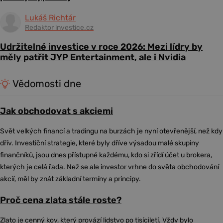
Lukáš Richtár
Redaktor investice.cz
Udržitelné investice v roce 2026: Mezi lídry by
měly patřit JYP Entertainment, ale i Nvidia
Vědomosti dne
Jak obchodovat s akciemi
Svět velkých financí a tradingu na burzách je nyní otevřenější, než kdy
dřív. Investiční strategie, které byly dříve výsadou malé skupiny
finančníků, jsou dnes přístupné každému, kdo si zřídí účet u brokera,
kterých je celá řada. Než se ale investor vrhne do světa obchodování
akcií, měl by znát základní termíny a principy.
Proč cena zlata stále roste?
Zlato je cenný kov, který provází lidstvo po tisíciletí. Vždy bylo