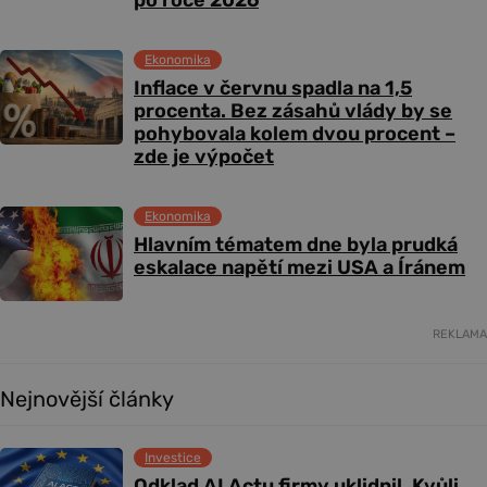
po roce 2026
Ekonomika
Inflace v červnu spadla na 1,5
procenta. Bez zásahů vlády by se
pohybovala kolem dvou procent –
zde je výpočet
Ekonomika
Hlavním tématem dne byla prudká
eskalace napětí mezi USA a Íránem
REKLAMA
Nejnovější články
Investice
Odklad AI Actu firmy uklidnil. Kvůli