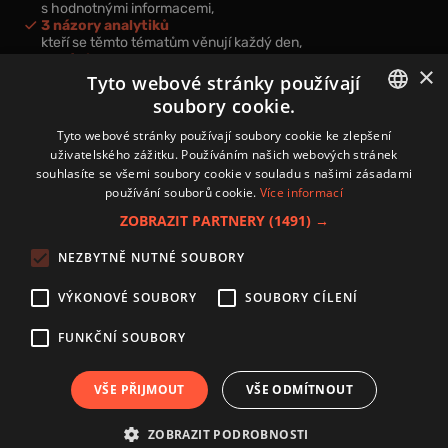
s hodnotnými informacemi,
3 názory analytiků
kteří se těmto tématům věnují každý den,
nová videa a podcasty
×
k prohloubení vašich znalostí.
Tyto webové stránky používají
soubory cookie.
CZECH
Tyto webové stránky používají soubory cookie ke zlepšení
uživatelského zážitku. Používáním našich webových stránek
CZ
souhlasíte se všemi soubory cookie v souladu s našimi zásadami
Přihlášením k newsletteru vyjadřujete svůj souhlas s
podmínkami
používání souborů cookie.
Více informací
zpracování osobních údajů
.
ZOBRAZIT PARTNERY
(1491) →
Kontakt
NEZBYTNĚ NUTNÉ SOUBORY
Zásady používání souborů cookies
Zpracování osobních údajů
VÝKONOVÉ SOUBORY
SOUBORY CÍLENÍ
Autoři
Nastavení cookies
FUNKČNÍ SOUBORY
VŠE PŘIJMOUT
VŠE ODMÍTNOUT
Copyright 2024 © Investice.cz. Všechna práva vyhrazena.
ZOBRAZIT PODROBNOSTI
Publikování nebo další šíření obsahu serveru www.investice.cz není možné bez