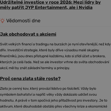
Udržitelné investice v roce 2026: Mezi lídry by
měly patřit JYP Entertainment, ale i Nvidia
Vědomosti dne
Jak obchodovat s akciemi
Svět velkých financí a tradingu na burzách je nyní otevřenější, než kdy
dřív. Investiční strategie, které byly dříve výsadou malé skupiny
finančníků, jsou dnes přístupné každému, kdo si zřídí účet u brokera,
kterých je celá řada. Než se ale investor vrhne do světa obchodování
akcií, měl by znát základní termíny a principy.
Proč cena zlata stále roste?
Zlato je cenný kov, který provází lidstvo po tisíciletí. Vždy bylo
symbolem bohatství a napříč věky vždy dokázalo udržet svou
hodnotu. A právě v tom spočívá jeho přitažlivost pro investory. Je to
aktivum, které dlouhodobě obstálo přes všechny krize a ekonomické