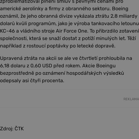
zproblematizoval plnění smluv s pevnými cenami pro
americké aerolinky a firmy z obranného sektoru. Boeing
oznámil, že jeho obranná divize vykázala ztrátu 2,8 miliardy
dolarů kvůli programům, jako je výroba tankovacího letounu
KC-46 a vládního stroje Air Force One. To přibrzdilo zotavení
společnosti, která se snaží dostat z potíží minulých let. Těží
například z rostoucí poptávky po letecké dopravě.
Upravená ztráta na akcii se ale ve čtvrtletí prohloubila na
6,18 dolaru z 0,60 USD před rokem. Akcie Boeingu
bezprostředně po oznámení hospodářských výsledků
odepsaly asi čtyři procenta.
REKLAMA
Zdroj: ČTK