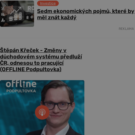
Investice
Sedm ekonomických pojmů, které by
měl znát každý
REKLAMA
Štěpán Křeček - Změny v
důchodovém systému předluží
ČR, odnesou to pracující
(OFFLINE Podpultovka)