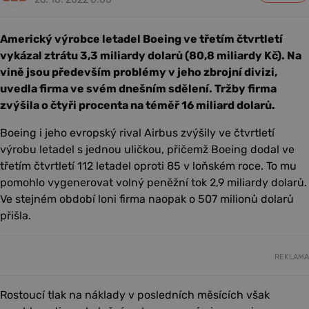
Americký výrobce letadel Boeing ve třetím čtvrtletí
vykázal ztrátu 3,3 miliardy dolarů (80,8 miliardy Kč). Na
vině jsou především problémy v jeho zbrojní divizi,
uvedla firma ve svém dnešním sdělení. Tržby firma
zvýšila o čtyři procenta na téměř 16 miliard dolarů.
Boeing i jeho evropský rival Airbus zvýšily ve čtvrtletí
výrobu letadel s jednou uličkou, přičemž Boeing dodal ve
třetím čtvrtletí 112 letadel oproti 85 v loňském roce. To mu
pomohlo vygenerovat volný peněžní tok 2,9 miliardy dolarů.
Ve stejném období loni firma naopak o 507 milionů dolarů
přišla.
REKLAMA
Rostoucí tlak na náklady v posledních měsících však