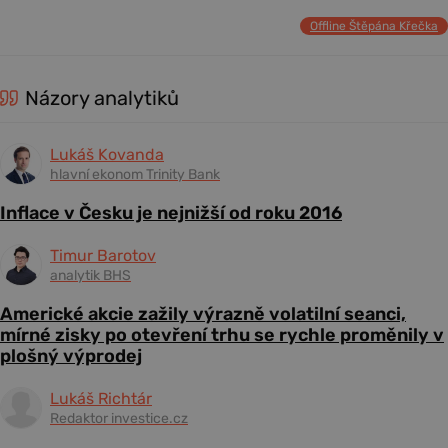
Offline Štěpána Křečka
Názory analytiků
Lukáš Kovanda
hlavní ekonom Trinity Bank
Inflace v Česku je nejnižší od roku 2016
Timur Barotov
analytik BHS
Americké akcie zažily výrazně volatilní seanci,
mírné zisky po otevření trhu se rychle proměnily v
plošný výprodej
Lukáš Richtár
Redaktor investice.cz