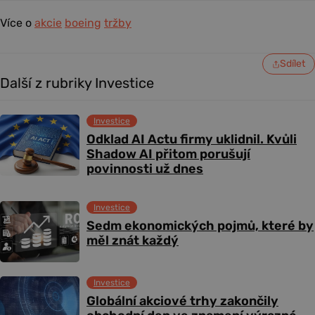
Více o
akcie
boeing
tržby
Sdílet
Další z rubriky Investice
Investice
Odklad AI Actu firmy uklidnil. Kvůli
Shadow AI přitom porušují
povinnosti už dnes
Investice
Sedm ekonomických pojmů, které by
měl znát každý
Investice
Globální akciové trhy zakončily