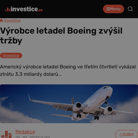
Menu
/
Investice
Výrobce letadel Boeing zvýšil
tržby
Investice
Americký výrobce letadel Boeing ve třetím čtvrtletí vykázal
ztrátu 3,3 miliardy dolarů...
Redakce
Sdílet
26. 10. 2022 0:00