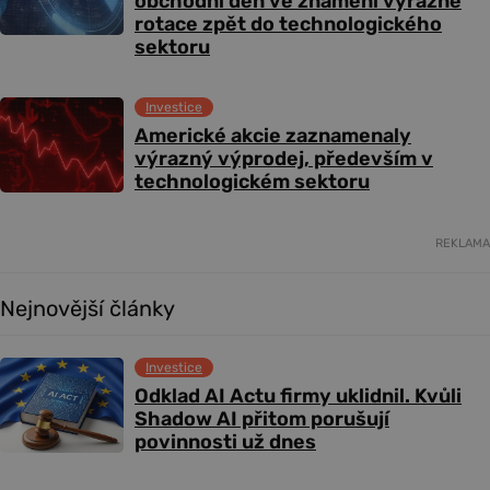
obchodní den ve znamení výrazné
rotace zpět do technologického
sektoru
Investice
Americké akcie zaznamenaly
výrazný výprodej, především v
technologickém sektoru
REKLAMA
Nejnovější články
Investice
Odklad AI Actu firmy uklidnil. Kvůli
Shadow AI přitom porušují
povinnosti už dnes