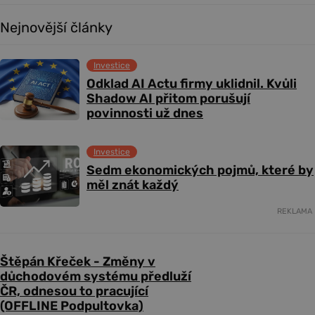
Nejnovější články
Investice
Odklad AI Actu firmy uklidnil. Kvůli
Shadow AI přitom porušují
povinnosti už dnes
Investice
Sedm ekonomických pojmů, které by
měl znát každý
REKLAMA
Štěpán Křeček - Změny v
důchodovém systému předluží
ČR, odnesou to pracující
(OFFLINE Podpultovka)