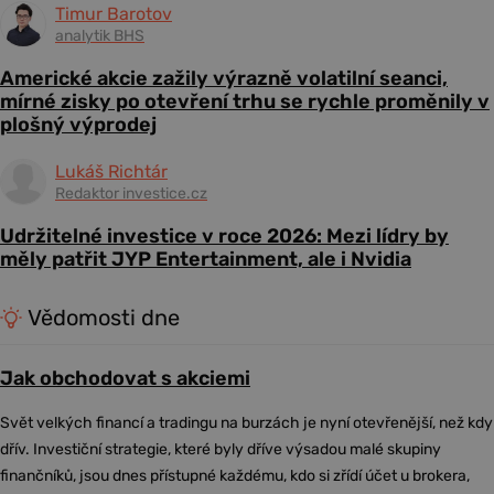
Timur Barotov
analytik BHS
Americké akcie zažily výrazně volatilní seanci,
mírné zisky po otevření trhu se rychle proměnily v
plošný výprodej
Lukáš Richtár
Redaktor investice.cz
Udržitelné investice v roce 2026: Mezi lídry by
měly patřit JYP Entertainment, ale i Nvidia
Vědomosti dne
Jak obchodovat s akciemi
Svět velkých financí a tradingu na burzách je nyní otevřenější, než kdy
dřív. Investiční strategie, které byly dříve výsadou malé skupiny
finančníků, jsou dnes přístupné každému, kdo si zřídí účet u brokera,