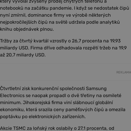
který vyvolal zvýšený prodej chytrých telefonů a
notebooků na začátku pandemie. I když se nedostatek čipů
nyní zmírnil, dominance firmy ve výrobě některých
nejpokročilejších čipů na světě udržela podle analytiků
knihu objednávek plnou.
Tržby za čtvrtý kvartál vzrostly o 26,7 procenta na 19,93
miliardy USD. Firma dříve odhadovala rozpětí tržeb na 19,9
až 20,7 miliardy USD.
REKLAMA
Čtvrtletní zisk konkurenční společnosti Samsung
Electronics se naopak propadl o dvě třetiny na osmileté
minimum. Jihokorejská firma viní slábnoucí globální
ekonomiku, která srazila ceny paměťových čipů a omezila
poptávku po elektronických zařízeních.
Akcie TSMC za loňský rok oslabily o 27,1 procenta, od