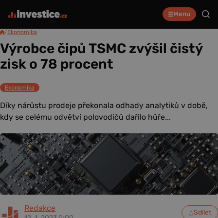
Menu
/
Ekonomika
Výrobce čipů TSMC zvýšil čistý
zisk o 78 procent
Ekonomika
Díky nárůstu prodeje překonala odhady analytiků v době,
kdy se celému odvětví polovodičů dařilo hůře...
Redakce
Sdílet
12. 1. 2023 0:00