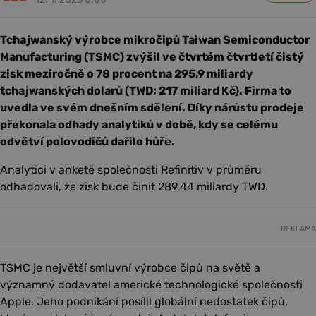
Tchajwanský výrobce mikročipů Taiwan Semiconductor
Manufacturing (TSMC) zvýšil ve čtvrtém čtvrtletí čistý
zisk meziročně o 78 procent na 295,9 miliardy
tchajwanských dolarů (TWD; 217 miliard Kč). Firma to
uvedla ve svém dnešním sdělení. Díky nárůstu prodeje
překonala odhady analytiků v době, kdy se celému
odvětví polovodičů dařilo hůře.
Analytici v anketě společnosti Refinitiv v průměru
odhadovali, že zisk bude činit 289,44 miliardy TWD.
REKLAMA
TSMC je největší smluvní výrobce čipů na světě a
významný dodavatel americké technologické společnosti
Apple. Jeho podnikání posílil globální nedostatek čipů,