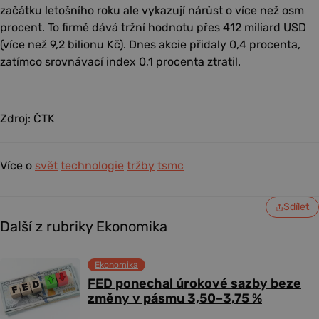
začátku letošního roku ale vykazují nárůst o více než osm
procent. To firmě dává tržní hodnotu přes 412 miliard USD
(více než 9,2 bilionu Kč). Dnes akcie přidaly 0,4 procenta,
zatímco srovnávací index 0,1 procenta ztratil.
Zdroj: ČTK
Více o
svět
technologie
tržby
tsmc
Sdílet
Další z rubriky Ekonomika
Ekonomika
FED ponechal úrokové sazby beze
změny v pásmu 3,50–3,75 %