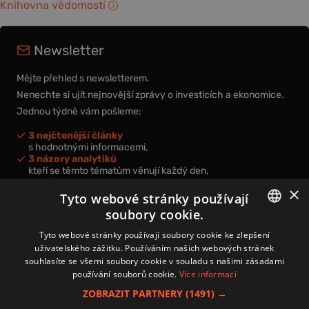
Knihovna vědomostí
Newsletter
Mějte přehled s newsletterem.
Nenechte si ujít nejnovější zprávy o investicích a ekonomice.
Jednou týdně vám pošleme:
3 nejčtenější články
s hodnotnými informacemi,
3 názory analytiků
kteří se těmto tématům věnují každý den,
nová videa a podcasty
×
k prohloubení vašich znalostí.
Tyto webové stránky používají
soubory cookie.
CZECH
Tyto webové stránky používají soubory cookie ke zlepšení
uživatelského zážitku. Používáním našich webových stránek
CZ
souhlasíte se všemi soubory cookie v souladu s našimi zásadami
Přihlášením k newsletteru vyjadřujete svůj souhlas s
podmínkami
používání souborů cookie.
Více informací
zpracování osobních údajů
.
ZOBRAZIT PARTNERY
(1491) →
Kontakt