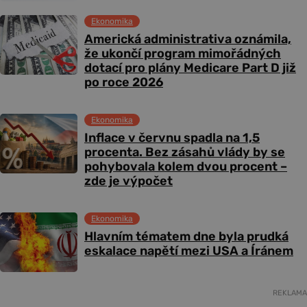
Ekonomika
Americká administrativa oznámila,
že ukončí program mimořádných
dotací pro plány Medicare Part D již
po roce 2026
Ekonomika
Inflace v červnu spadla na 1,5
procenta. Bez zásahů vlády by se
pohybovala kolem dvou procent –
zde je výpočet
Ekonomika
Hlavním tématem dne byla prudká
eskalace napětí mezi USA a Íránem
REKLAMA