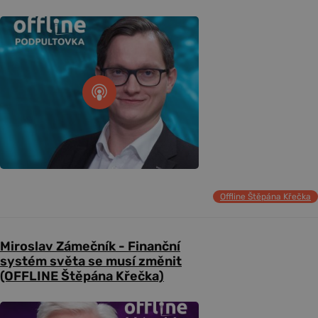
Offline Štěpána Křečka
Miroslav Zámečník - Finanční
systém světa se musí změnit
(OFFLINE Štěpána Křečka)