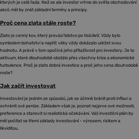
kterých je celá řada. Než se ale investor vrhne do světa obchodování
akcií, měl by znát základní termíny a principy.
Proč cena zlata stále roste?
Zlato je cenný kov, který provází lidstvo po tisíciletí. Vždy bylo
symbolem bohatství a napříč věky vždy dokázalo udržet svou
hodnotu. A právě v tom spočívá jeho přitažlivost pro investory. Je to
aktivum, které dlouhodobě obstálo přes všechny krize a ekonomické
turbulence. Proč je zlato dobrá investice a proč jeho cena dlouhodobě
roste?
Jak začít investovat
Investování je jedním ze způsobů, jak se účinně bránit proti inflaci a
ochránit své peníze. Základem však je, poznat nejprve své možnosti,
preference a stanovit si realistická očekávání. Váš investiční plán by
měl počítat se třemi základy investování - výnosem, rizikem a
likviditou.