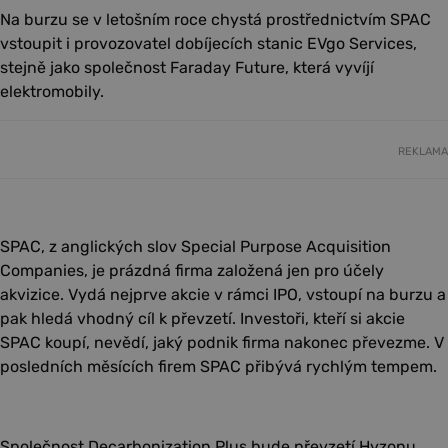
Na burzu se v letošním roce chystá prostřednictvím SPAC
vstoupit i provozovatel dobíjecích stanic EVgo Services,
stejně jako společnost Faraday Future, která vyvíjí
elektromobily.
REKLAMA
SPAC, z anglických slov Special Purpose Acquisition
Companies, je prázdná firma založená jen pro účely
akvizice. Vydá nejprve akcie v rámci IPO, vstoupí na burzu a
pak hledá vhodný cíl k převzetí. Investoři, kteří si akcie
SPAC koupí, nevědí, jaký podnik firma nakonec převezme. V
posledních měsících firem SPAC přibývá rychlým tempem.
Společnost Decarbonization Plus bude převzetí Hyzonu