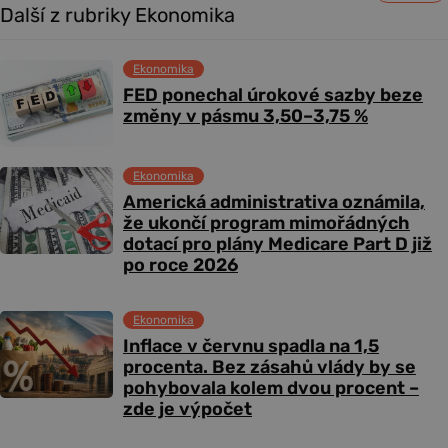
Další z rubriky Ekonomika
Ekonomika
FED ponechal úrokové sazby beze
změny v pásmu 3,50–3,75 %
Ekonomika
Americká administrativa oznámila,
že ukončí program mimořádných
dotací pro plány Medicare Part D již
po roce 2026
Ekonomika
Inflace v červnu spadla na 1,5
procenta. Bez zásahů vlády by se
pohybovala kolem dvou procent –
zde je výpočet