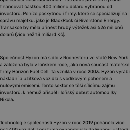
financovat částkou 400 milionů dolarů vybranou od
investorů. Peníze poskytnou i firmy, které se specializují na
správu majetku, jako je BlackRock či Riverstone Energy.
Transakce by měla přinést hrubý výtěžek asi 626 milionů
dolarů (více než 13 miliard Kč).
Společnost Hyzon má sídlo v Rochesteru ve státě New York
a založena byla v loňském roce, jako nová součást mateřské
firmy Horizon Fuel Cell. Ta vznikla v roce 2003. Hyzon vyrábí
nákladní a užitková vozidla s vodíkovým pohonem a
nulovými emisemi. Tento sektor se těší sílícímu zájmu
investorů, k němuž přispěl i loňský debut automobilky
Nikola.
Technologie společnosti Hyzon v roce 2019 poháněla více
než 400 vozidel. Loni firma expandovala do Evropy, ústředí