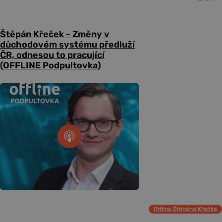
Štěpán Křeček - Změny v
důchodovém systému předluží
ČR, odnesou to pracující
(OFFLINE Podpultovka)
Offline Štěpána Křečka