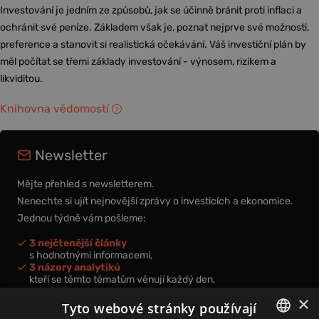
Investování je jedním ze způsobů, jak se účinně bránit proti inflaci a
ochránit své peníze. Základem však je, poznat nejprve své možnosti,
preference a stanovit si realistická očekávání. Váš investiční plán by
měl počítat se třemi základy investování - výnosem, rizikem a
likviditou.
Knihovna vědomostí
Newsletter
Mějte přehled s newsletterem.
Nenechte si ujít nejnovější zprávy o investicích a ekonomice.
Jednou týdně vám pošleme:
3 nejčtenější články
s hodnotnými informacemi,
3 názory analytiků
kteří se těmto tématům věnují každý den,
nová videa a podcasty
×
k prohloubení vašich znalostí.
Tyto webové stránky používají