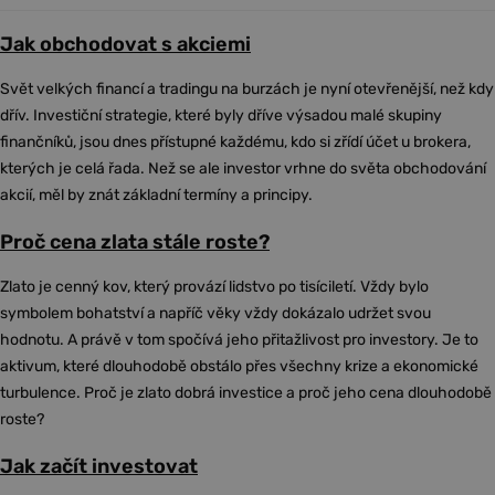
Jak obchodovat s akciemi
Svět velkých financí a tradingu na burzách je nyní otevřenější, než kdy
dřív. Investiční strategie, které byly dříve výsadou malé skupiny
finančníků, jsou dnes přístupné každému, kdo si zřídí účet u brokera,
kterých je celá řada. Než se ale investor vrhne do světa obchodování
akcií, měl by znát základní termíny a principy.
Proč cena zlata stále roste?
Zlato je cenný kov, který provází lidstvo po tisíciletí. Vždy bylo
symbolem bohatství a napříč věky vždy dokázalo udržet svou
hodnotu. A právě v tom spočívá jeho přitažlivost pro investory. Je to
aktivum, které dlouhodobě obstálo přes všechny krize a ekonomické
turbulence. Proč je zlato dobrá investice a proč jeho cena dlouhodobě
roste?
Jak začít investovat