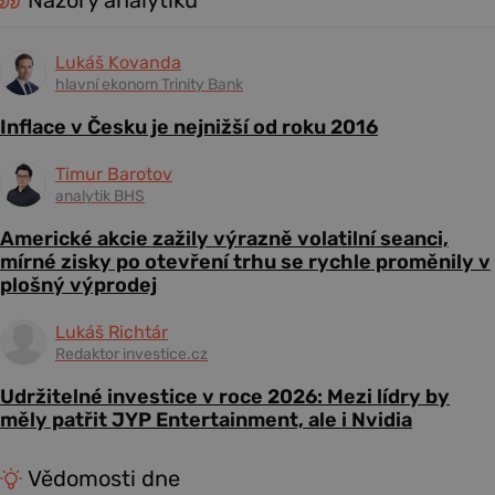
Názory analytiků
Lukáš Kovanda
hlavní ekonom Trinity Bank
Inflace v Česku je nejnižší od roku 2016
Timur Barotov
analytik BHS
Americké akcie zažily výrazně volatilní seanci,
mírné zisky po otevření trhu se rychle proměnily v
plošný výprodej
Lukáš Richtár
Redaktor investice.cz
Udržitelné investice v roce 2026: Mezi lídry by
měly patřit JYP Entertainment, ale i Nvidia
Vědomosti dne