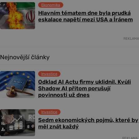
Ekonomika
Hlavním tématem dne byla prudká
eskalace napětí mezi USA a Íránem
REKLAMA
Nejnovější články
Investice
Odklad AI Actu firmy uklidnil. Kvůli
Shadow AI přitom porušují
povinnosti už dnes
Investice
Sedm ekonomických pojmů, které by
měl znát každý
REKLAMA