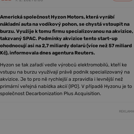
Americká společnost Hyzon Motors, která vyrábí
nákladní auta na vodíkový pohon, se chystá vstoupit na
burzu. Využije k tomu firmu specializovanou na akvizice,
takzvaný SPAC. Podmínky akvizice tento start-up
ohodnocují asi na 2,7 miliardy dolarů (více než 57 miliard
Kč), informovala dnes agentura Reuters.
Hyzon se tak zařadí vedle výrobců elektromobilů, kteří ke
vstupu na burzu využívají právě podnik specializovaný na
akvizice. Je to pro ně rychlejší a zpravidla i levnější než
primární veřejná nabídka akcií (IPO). V případě Hyzonu je to
společnost Decarbonization Plus Acquisition.
REKLAMA