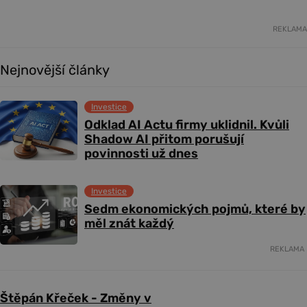
REKLAMA
Nejnovější články
Investice
Odklad AI Actu firmy uklidnil. Kvůli
Shadow AI přitom porušují
povinnosti už dnes
Investice
Sedm ekonomických pojmů, které by
měl znát každý
REKLAMA
Štěpán Křeček - Změny v