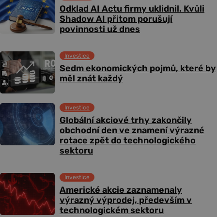
Odklad AI Actu firmy uklidnil. Kvůli
Shadow AI přitom porušují
povinnosti už dnes
Investice
Sedm ekonomických pojmů, které by
měl znát každý
Investice
Globální akciové trhy zakončily
obchodní den ve znamení výrazné
rotace zpět do technologického
sektoru
Investice
Americké akcie zaznamenaly
výrazný výprodej, především v
technologickém sektoru