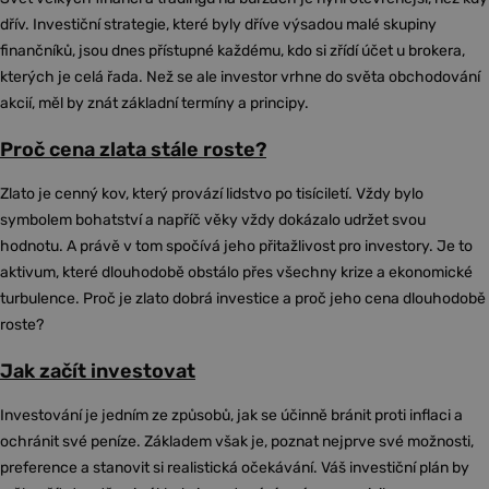
dřív. Investiční strategie, které byly dříve výsadou malé skupiny
finančníků, jsou dnes přístupné každému, kdo si zřídí účet u brokera,
kterých je celá řada. Než se ale investor vrhne do světa obchodování
akcií, měl by znát základní termíny a principy.
Proč cena zlata stále roste?
Zlato je cenný kov, který provází lidstvo po tisíciletí. Vždy bylo
symbolem bohatství a napříč věky vždy dokázalo udržet svou
hodnotu. A právě v tom spočívá jeho přitažlivost pro investory. Je to
aktivum, které dlouhodobě obstálo přes všechny krize a ekonomické
turbulence. Proč je zlato dobrá investice a proč jeho cena dlouhodobě
roste?
Jak začít investovat
Investování je jedním ze způsobů, jak se účinně bránit proti inflaci a
ochránit své peníze. Základem však je, poznat nejprve své možnosti,
preference a stanovit si realistická očekávání. Váš investiční plán by