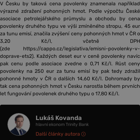
V Česku by taková cena povolenky znamenala například
výrazné zdražení pohonných hmot. Podle výpočtu České
asociace petrolejářského průmyslu a obchodu by cena
povolenky druhého typu ve výši zmíněného stropu, 45 eur
za tunu emisí, značila zvýšení ceny pohonných hmot v ČR o
3,20 Kč/l, včetně DPH
(zde https://cappo.cz/legislativa/emisni-povolenky-v-
doprave-ets2). Každých deset eur v ceně povolenky navíc
pak cenu podle asociace zvedne o 0,71 Kč/l. Růst ceny
povolenky na 250 eur za tunu emisí by pak tedy zdražil
pohonné hmoty v ČR o dalších 14,60 Kč/l. Dohromady by
tak cena pohonných hmot v Česku narostla během prvních
let fungování povolenek druhého typu o 17,80 Kč/l.
Lukáš Kovanda
hlavní ekonom Trinity Bank
Další články autora