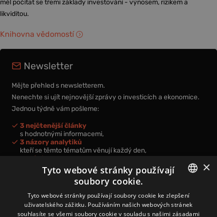
měl počítat se třemi základy investování - výnosem, rizikem a
likviditou.
Knihovna vědomostí
Newsletter
Mějte přehled s newsletterem.
Nenechte si ujít nejnovější zprávy o investicích a ekonomice.
Jednou týdně vám pošleme:
3 nejčtenější články
s hodnotnými informacemi,
3 názory analytiků
kteří se těmto tématům věnují každý den,
nová videa a podcasty
×
k prohloubení vašich znalostí.
Tyto webové stránky používají
soubory cookie.
CZECH
Tyto webové stránky používají soubory cookie ke zlepšení
uživatelského zážitku. Používáním našich webových stránek
CZ
souhlasíte se všemi soubory cookie v souladu s našimi zásadami
Přihlášením k newsletteru vyjadřujete svůj souhlas s
podmínkami