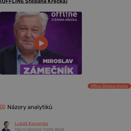
(OFFLINE Štěpána Křečka)
Offline Štěpána Křečka
Názory analytiků
Lukáš Kovanda
hlavní ekonom Trinity Bank