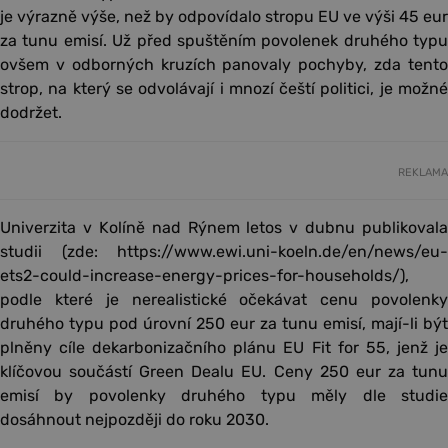
je výrazně výše, než by odpovídalo stropu EU ve výši 45 eur
za tunu emisí. Už před spuštěním povolenek druhého typu
ovšem v odborných kruzích panovaly pochyby, zda tento
strop, na který se odvolávají i mnozí čeští politici, je možné
dodržet.
REKLAMA
Univerzita v Kolíně nad Rýnem letos v dubnu publikovala
studii (zde: https://www.ewi.uni-koeln.de/en/news/eu-
ets2-could-increase-energy-prices-for-households/),
podle které je nerealistické očekávat cenu povolenky
druhého typu pod úrovní 250 eur za tunu emisí, mají-li být
plněny cíle dekarbonizačního plánu EU Fit for 55, jenž je
klíčovou součástí Green Dealu EU. Ceny 250 eur za tunu
emisí by povolenky druhého typu měly dle studie
dosáhnout nejpozději do roku 2030.