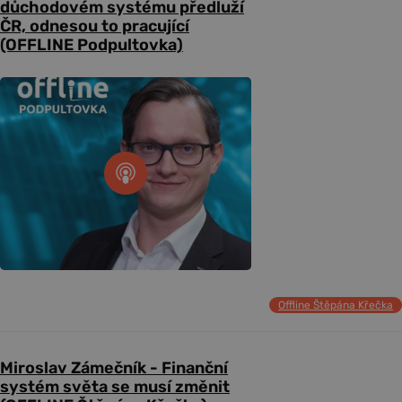
důchodovém systému předluží
ČR, odnesou to pracující
(OFFLINE Podpultovka)
Offline Štěpána Křečka
Miroslav Zámečník - Finanční
systém světa se musí změnit