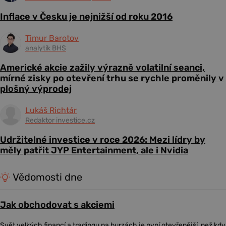
Inflace v Česku je nejnižší od roku 2016
Timur Barotov
analytik BHS
Americké akcie zažily výrazně volatilní seanci,
mírné zisky po otevření trhu se rychle proměnily v
plošný výprodej
Lukáš Richtár
Redaktor investice.cz
Udržitelné investice v roce 2026: Mezi lídry by
měly patřit JYP Entertainment, ale i Nvidia
Vědomosti dne
Jak obchodovat s akciemi
Svět velkých financí a tradingu na burzách je nyní otevřenější, než kdy