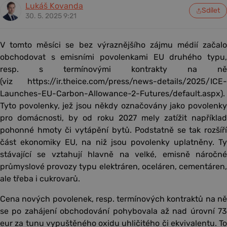
Lukáš Kovanda
Sdílet
30. 5. 2025 9:21
V tomto měsíci se bez výraznějšího zájmu médií začalo
obchodovat s emisními povolenkami EU druhého typu,
resp. s termínovými kontrakty na ně
(viz https://ir.theice.com/press/news-details/2025/ICE-
Launches-EU-Carbon-Allowance-2-Futures/default.aspx).
Tyto povolenky, jež jsou někdy označovány jako povolenky
pro domácnosti, by od roku 2027 mely zatížit například
pohonné hmoty či vytápění bytů. Podstatně se tak rozšíří
část ekonomiky EU, na niž jsou povolenky uplatněny. Ty
stávající se vztahují hlavně na velké, emisně náročné
průmyslové provozy typu elektráren, oceláren, cementáren,
ale třeba i cukrovarů.
Cena nových povolenek, resp. termínových kontraktů na ně
se po zahájení obchodování pohybovala až nad úrovní 73
eur za tunu vypuštěného oxidu uhličitého či ekvivalentu. To