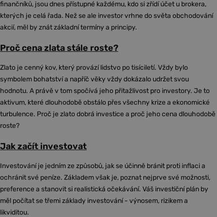
finančníků, jsou dnes přístupné každému, kdo si zřídí účet u brokera,
kterých je celá řada. Než se ale investor vrhne do světa obchodování
akcií, měl by znát základní termíny a principy.
Proč cena zlata stále roste?
Zlato je cenný kov, který provází lidstvo po tisíciletí. Vždy bylo
symbolem bohatství a napříč věky vždy dokázalo udržet svou
hodnotu. A právě v tom spočívá jeho přitažlivost pro investory. Je to
aktivum, které dlouhodobě obstálo přes všechny krize a ekonomické
turbulence. Proč je zlato dobrá investice a proč jeho cena dlouhodobě
roste?
Jak začít investovat
Investování je jedním ze způsobů, jak se účinně bránit proti inflaci a
ochránit své peníze. Základem však je, poznat nejprve své možnosti,
preference a stanovit si realistická očekávání. Váš investiční plán by
měl počítat se třemi základy investování - výnosem, rizikem a
likviditou.