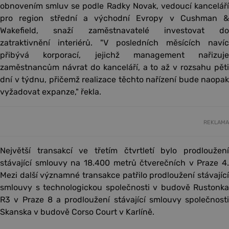
obnovením smluv se podle Radky Novak, vedoucí kanceláří
pro region střední a východní Evropy v Cushman &
Wakefield, snaží zaměstnavatelé investovat do
zatraktivnění interiérů. "V posledních měsících navíc
přibývá korporací, jejichž management nařizuje
zaměstnancům návrat do kanceláří, a to až v rozsahu pěti
dní v týdnu, přičemž realizace těchto nařízení bude naopak
vyžadovat expanze," řekla.
REKLAMA
Největší transakcí ve třetím čtvrtletí bylo prodloužení
stávající smlouvy na 18.400 metrů čtverečních v Praze 4.
Mezi další významné transakce patřilo prodloužení stávající
smlouvy s technologickou společnosti v budově Rustonka
R3 v Praze 8 a prodloužení stávající smlouvy společnosti
Skanska v budově Corso Court v Karlíně.