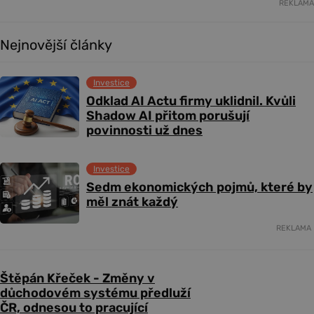
REKLAMA
Nejnovější články
Investice
Odklad AI Actu firmy uklidnil. Kvůli
Shadow AI přitom porušují
povinnosti už dnes
Investice
Sedm ekonomických pojmů, které by
měl znát každý
REKLAMA
Štěpán Křeček - Změny v
důchodovém systému předluží
ČR, odnesou to pracující