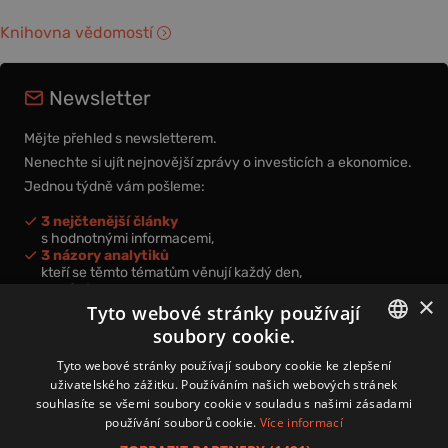
Knihovna vědomostí
Newsletter
Mějte přehled s newsletterem.
Nenechte si ujít nejnovější zprávy o investicích a ekonomice.
Jednou týdně vám pošleme:
3 nejčtenější články
s hodnotnými informacemi,
3 názory analytiků
kteří se těmto tématům věnují každý den,
nová videa a podcasty
×
k prohloubení vašich znalostí.
Tyto webové stránky používají
soubory cookie.
CZECH
Tyto webové stránky používají soubory cookie ke zlepšení
uživatelského zážitku. Používáním našich webových stránek
CZ
souhlasíte se všemi soubory cookie v souladu s našimi zásadami
Přihlášením k newsletteru vyjadřujete svůj souhlas s
podmínkami
používání souborů cookie.
Více informací
zpracování osobních údajů
.