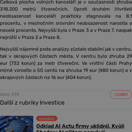
Celková plocha volných kanceláří je v současnosti zhruba
318.200 metrů čtverečních. Oproti druhém čtvrtletí
neobsazenost kanceláří prakticky stagnovala na 8,1
procentu, v meziročním srovnání neobsazenost narostla o
necelé procento. Nejvyšší byla v Praze 3 a v Praze 7, naopak
nejnižší v Praze 2 a Praze 8.
Nejvyšší nájemné pode analýzy zůstalo stabilní jak v centru,
tak v okrajových částech města. V centru bylo zhruba 29
eur (732 korun) za metr čtvereční. Ve vnitřní části Prahy
mírně vzrostlo o 50 centů na zhruba 19 eur (480 korun) a v
okrajových částech na 16 eur (404 korun).
Zdroj: ČTK
Sdílet
Další z rubriky Investice
Investice
Odklad AI Actu firmy uklidnil. Kvůli