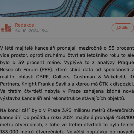
Redakce
Sdílet
24. 10. 2024 15:41
V létě majitelé kanceláří pronajali meziročně o 55 procent
více prostor, oproti druhému čtvrtletí letošního roku to ale
bylo o 39 procent méně. Vyplývá to z analýzy Prague
Research Forum (PRF), které sbírá data od společností z
realitní oblasti CBRE, Colliers, Cushman & Wakefield, iO
Partners, Knight Frank a Savills a kterou má ČTK k dispozici.
Ve třetím čtvrtletí nebyla v Praze zahájena žádná nová
výstavba kanceláří ani rekonstrukce stávajících objektů.
Na konci září bylo v Praze 3,95 milionu metrů čtverečních
kanceláří. Od počátku roku 2024 majitelé pronajali 458.100
metrů čtverečních, z toho ve třetím čtvrtletí to bylo téměř
133.000 metrů čtverečních. Největší poptávka po nových