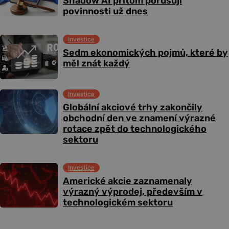
Shadow AI přitom porušují
povinnosti už dnes
Investice
Sedm ekonomických pojmů, které by
měl znát každý
Investice
Globální akciové trhy zakončily
obchodní den ve znamení výrazné
rotace zpět do technologického
sektoru
Investice
Americké akcie zaznamenaly
výrazný výprodej, především v
technologickém sektoru