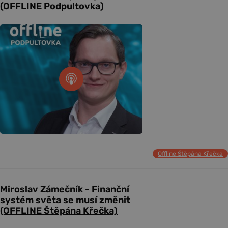
(OFFLINE Podpultovka)
Offline Štěpána Křečka
Miroslav Zámečník - Finanční
systém světa se musí změnit
(OFFLINE Štěpána Křečka)