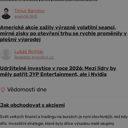
Timur Barotov
analytik BHS
Americké akcie zažily výrazně volatilní seanci,
mírné zisky po otevření trhu se rychle proměnily v
plošný výprodej
Lukáš Richtár
Redaktor investice.cz
Udržitelné investice v roce 2026: Mezi lídry by
měly patřit JYP Entertainment, ale i Nvidia
Vědomosti dne
Jak obchodovat s akciemi
Svět velkých financí a tradingu na burzách je nyní otevřenější, než kdy
dřív. Investiční strategie, které byly dříve výsadou malé skupiny