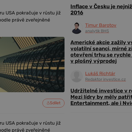
Inflace v Česku je nejni
2016
u USA pokračuje v růstu již
 podle právě zveřejněné
Timur Barotov
analytik BHS
Americké akcie zažily 
volatilní seanci, mírné 
otevření trhu se rychle
v plošný výprodej
Lukáš Richtár
Redaktor investice.cz
Udržitelné investice v 
Mezi lídry by měly patři
Entertainment, ale i Nvi
Sdílet
u USA pokračuje v růstu již
 podle právě zveřejněné