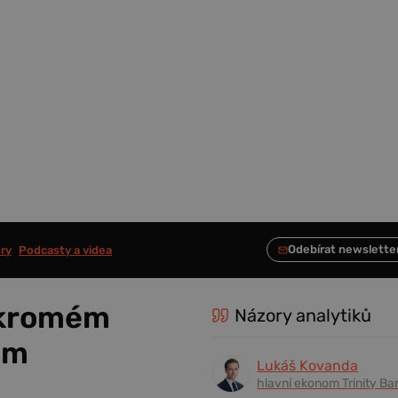
ry
Podcasty a videa
ukromém
Názory analytiků
em
Lukáš Kovanda
hlavní ekonom Trinity Ba