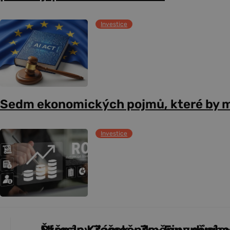
Investice
Sedm ekonomických pojmů, které by m
Investice
Štěpán Křeček - Změny v důch
Miroslav Zámečník - Finanční s