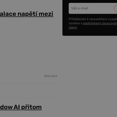
alace napětí mezi
Přihlášením k newsletteru vyjadř
souhlas s
podmínkami zpracován
údajů
.
REKLAMA
adow AI přitom