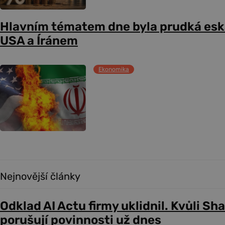
Hlavním tématem dne byla prudká esk
USA a Íránem
Ekonomika
Nejnovější články
Odklad AI Actu firmy uklidnil. Kvůli Sh
porušují povinnosti už dnes