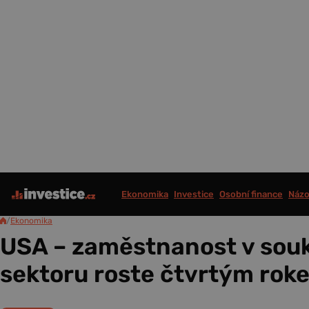
Ekonomika
Investice
Osobní finance
Názo
/
Ekonomika
USA – zaměstnanost v so
sektoru roste čtvrtým rok