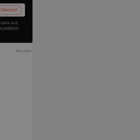
ujete svůj
í osobních
REKLAMA