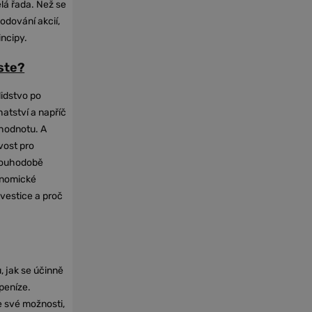
elá řada. Než se
odování akcií,
incipy.
oste?
lidstvo po
hatství a napříč
hodnotu. A
vost pro
dlouhodobě
onomické
nvestice a proč
, jak se účinně
 peníze.
e své možnosti,