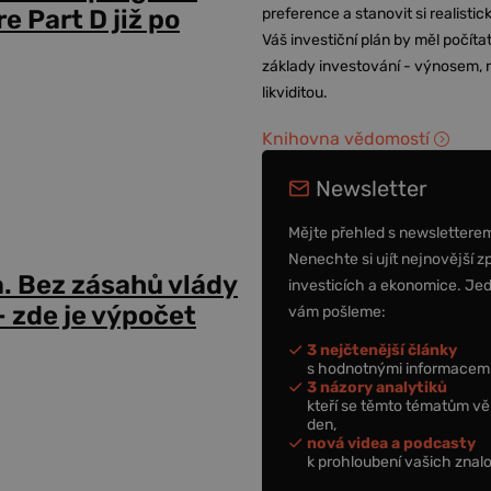
preference a stanovit si realisti
 Part D již po
Váš investiční plán by měl počítat
základy investování - výnosem, r
likviditou.
Knihovna vědomostí
Newsletter
Mějte přehled s newslettere
Nenechte si ujít nejnovější z
a. Bez zásahů vlády
investicích a ekonomice. Je
 zde je výpočet
vám pošleme:
3 nejčtenější články
s hodnotnými informacemi
3 názory analytiků
kteří se těmto tématům vě
den,
nová videa a podcasty
k prohloubení vašich znalo