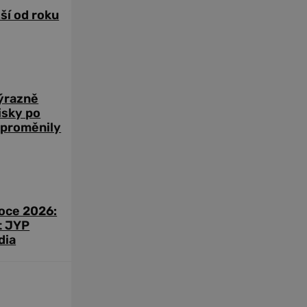
žší od roku
výrazně
zisky po
 proměnily
roce 2026:
t JYP
dia