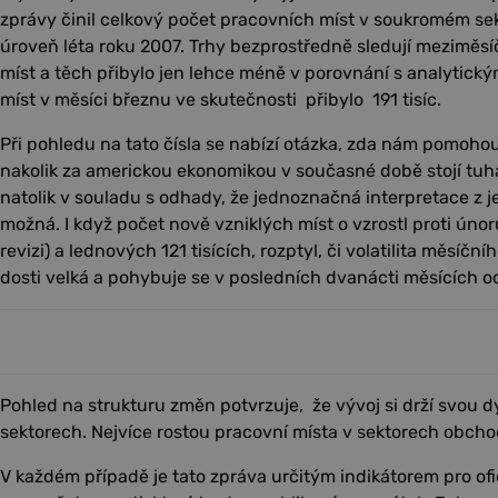
zprávy činil celkový počet pracovních míst v soukromém sekt
úroveň léta roku 2007. Trhy bezprostředně sledují meziměs
míst a těch přibylo jen lehce méně v porovnání s analytický
míst v měsíci březnu ve skutečnosti přibylo 191 tisíc.
Při pohledu na tato čísla se nabízí otázka, zda nám pomoho
nakolik za americkou ekonomikou v současné době stojí tuhá
natolik v souladu s odhady, že jednoznačná interpretace z j
možná. I když počet nově vzniklých míst o vzrostl proti únor
revizi) a lednových 121 tisících, rozptyl, či volatilita měsíčn
dosti velká a pohybuje se v posledních dvanácti měsících od
Pohled na strukturu změn potvrzuje, že vývoj si drží svou 
sektorech. Nejvíce rostou pracovní místa v sektorech obchod
V každém případě je tato zpráva určitým indikátorem pro ofi