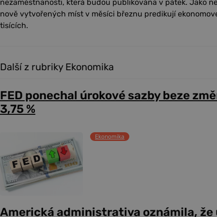
nezaměstnanosti, která budou publikována v pátek. Jako n
nově vytvořených míst v měsíci březnu predikují ekonomov
tisících.
Další z rubriky Ekonomika
FED ponechal úrokové sazby beze změ
3,75 %
Ekonomika
Americká administrativa oznámila, že