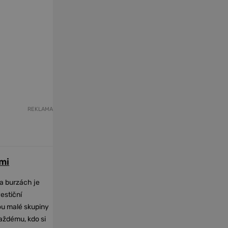
REKLAMA
mi
na burzách je
vestiční
dou malé skupiny
každému, kdo si