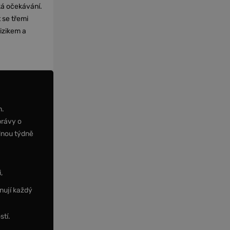
cká očekávání.
 se třemi
izikem a
m.
právy o
dnou týdně
,
nují každý
stí.