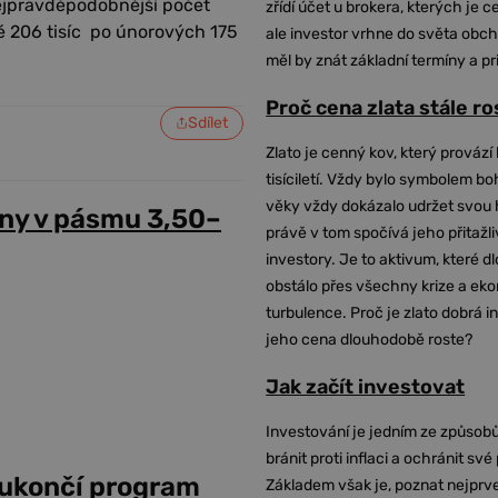
ejpravděpodobnější počet
zřídí účet u brokera, kterých je c
é 206 tisíc po únorových 175
ale investor vrhne do světa obch
měl by znát základní termíny a pr
Proč cena zlata stále r
Sdílet
Zlato je cenný kov, který provází 
tisíciletí. Vždy bylo symbolem bo
věky vždy dokázalo udržet svou 
ny v pásmu 3,50–
právě v tom spočívá jeho přitažli
investory. Je to aktivum, které 
obstálo přes všechny krize a ek
turbulence. Proč je zlato dobrá i
jeho cena dlouhodobě roste?
Jak začít investovat
Investování je jedním ze způsobů
bránit proti inflaci a ochránit své
 ukončí program
Základem však je, poznat nejprv