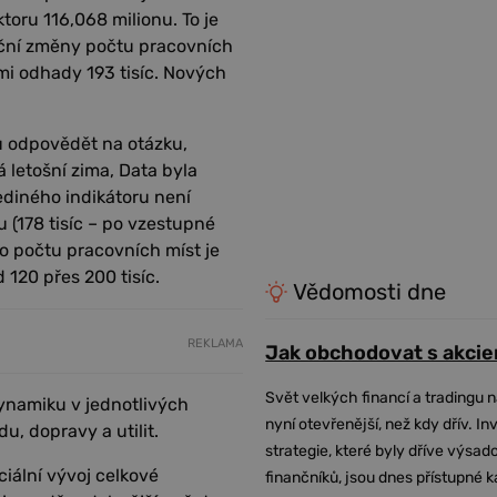
oru 116,068 milionu. To je
íční změny počtu pracovních
mi odhady 193 tisíc. Nových
u odpovědět na otázku,
 letošní zima, Data byla
ediného indikátoru není
u (178 tisíc – po vzestupné
ího počtu pracovních míst je
 120 přes 200 tisíc.
Vědomosti dne
REKLAMA
Jak obchodovat s akcie
Svět velkých financí a tradingu 
dynamiku v jednotlivých
nyní otevřenější, než kdy dřív. In
u, dopravy a utilit.
strategie, které byly dříve výsa
ciální vývoj celkové
finančníků, jsou dnes přístupné 