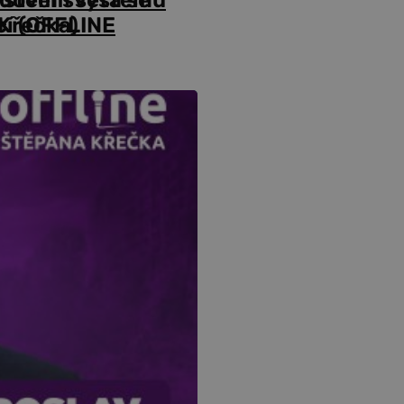
cí (OFFLINE
Křečka)