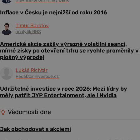
hlavní ekonom Trinity Bank
Inflace v Česku je nejnižší od roku 2016
Timur Barotov
analytik BHS
Americké akcie zažily výrazně volatilní seanci,
mírné zisky po otevření trhu se rychle proměnily v
plošný výprodej
Lukáš Richtár
Redaktor investice.cz
Udržitelné investice v roce 2026: Mezi lídry by
měly patřit JYP Entertainment, ale i Nvidia
Vědomosti dne
Jak obchodovat s akciemi