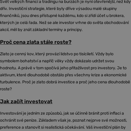
Svět velkých financí a tradingu na burzách je nyní otevřenější, než kdy
dřív. Investiční strategie, které byly dříve výsadou malé skupiny
finančníků, jsou dnes přístupné každému, kdo si zřídí účet u brokera,
kterých je celá řada. Než se ale investor vrhne do světa obchodování
akcií, měl by znát základní termíny a principy.
Proč cena zlata stále roste?
Zlato je cenný kov, který provází lidstvo po tisíciletí. Vždy bylo
symbolem bohatství a napříč věky vždy dokázalo udržet svou
hodnotu. A právě v tom spočívá jeho přitažlivost pro investory. Je to
aktivum, které dlouhodobě obstálo přes všechny krize a ekonomické
turbulence. Proč je zlato dobrá investice a proč jeho cena dlouhodobě
roste?
Jak začít investovat
Investování je jedním ze způsobů, jak se účinně bránit proti inflaci a
ochránit své peníze. Základem však je, poznat nejprve své možnosti,
preference a stanovit si realistická očekávání. Váš investiční plán by