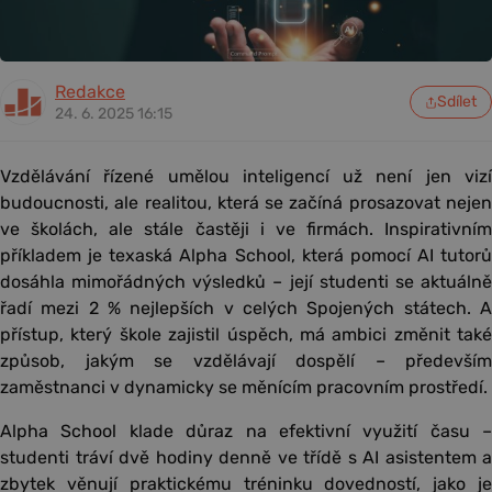
Redakce
Sdílet
24. 6. 2025 16:15
Vzdělávání řízené umělou inteligencí už není jen vizí
budoucnosti, ale realitou, která se začíná prosazovat nejen
ve školách, ale stále častěji i ve firmách. Inspirativním
příkladem je texaská Alpha School, která pomocí AI tutorů
dosáhla mimořádných výsledků – její studenti se aktuálně
řadí mezi 2 % nejlepších v celých Spojených státech. A
přístup, který škole zajistil úspěch, má ambici změnit také
způsob, jakým se vzdělávají dospělí – především
zaměstnanci v dynamicky se měnícím pracovním prostředí.
Alpha School klade důraz na efektivní využití času –
studenti tráví dvě hodiny denně ve třídě s AI asistentem a
zbytek věnují praktickému tréninku dovedností, jako je