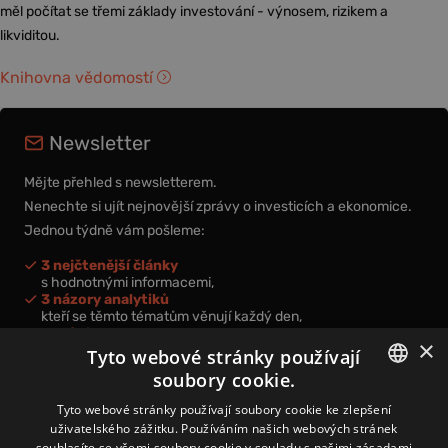
měl počítat se třemi základy investování - výnosem, rizikem a
likviditou.
Knihovna vědomostí
Newsletter
Mějte přehled s newsletterem.
Nenechte si ujít nejnovější zprávy o investicích a ekonomice.
Jednou týdně vám pošleme:
3 nejčtenější články
s hodnotnými informacemi,
3 názory analytiků
kteří se těmto tématům věnují každý den,
nová videa a podcasty
×
k prohloubení vašich znalostí.
Tyto webové stránky používají
soubory cookie.
CZECH
Tyto webové stránky používají soubory cookie ke zlepšení
uživatelského zážitku. Používáním našich webových stránek
CZ
souhlasíte se všemi soubory cookie v souladu s našimi zásadami