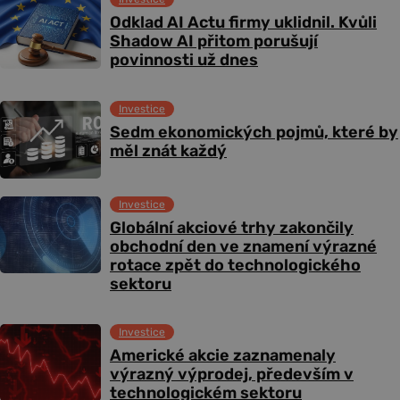
Odklad AI Actu firmy uklidnil. Kvůli
Shadow AI přitom porušují
povinnosti už dnes
Investice
Sedm ekonomických pojmů, které by
měl znát každý
Investice
Globální akciové trhy zakončily
obchodní den ve znamení výrazné
rotace zpět do technologického
sektoru
Investice
Americké akcie zaznamenaly
výrazný výprodej, především v
technologickém sektoru