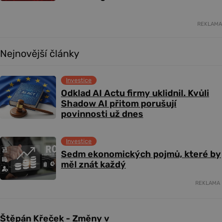
REKLAMA
Nejnovější články
Investice
Odklad AI Actu firmy uklidnil. Kvůli
Shadow AI přitom porušují
povinnosti už dnes
Investice
Sedm ekonomických pojmů, které by
měl znát každý
REKLAMA
Štěpán Křeček - Změny v