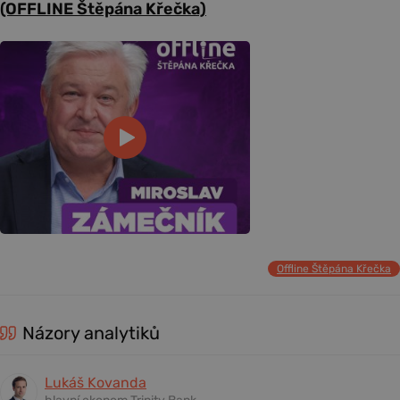
(OFFLINE Štěpána Křečka)
Offline Štěpána Křečka
Názory analytiků
Lukáš Kovanda