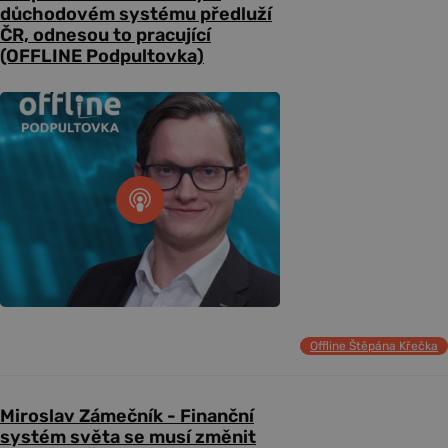
důchodovém systému předluží
ČR, odnesou to pracující
(OFFLINE Podpultovka)
Offline Štěpána Křečka
Miroslav Zámečník - Finanční
systém světa se musí změnit