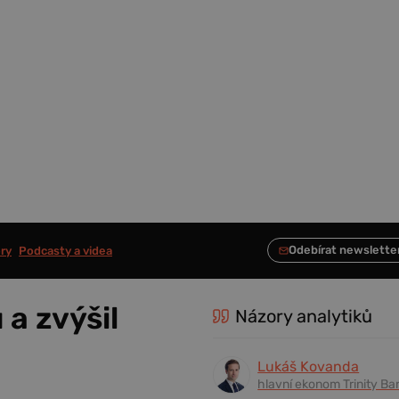
ry
Podcasty a videa
 a zvýšil
Názory analytiků
Lukáš Kovanda
hlavní ekonom Trinity Ba