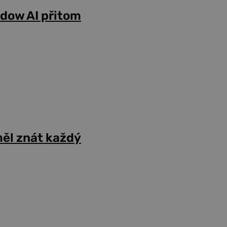
adow AI přitom
ěl znát každý