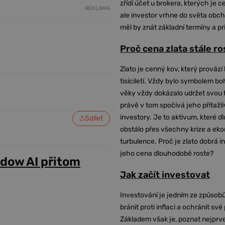
zřídí účet u brokera, kterých je c
REKLAMA
ale investor vrhne do světa obch
měl by znát základní termíny a pr
Proč cena zlata stále r
Zlato je cenný kov, který provází 
tisíciletí. Vždy bylo symbolem bo
věky vždy dokázalo udržet svou 
právě v tom spočívá jeho přitažli
investory. Je to aktivum, které 
Sdílet
obstálo přes všechny krize a ek
turbulence. Proč je zlato dobrá i
jeho cena dlouhodobě roste?
adow AI přitom
Jak začít investovat
Investování je jedním ze způsobů
bránit proti inflaci a ochránit své
Základem však je, poznat nejprv