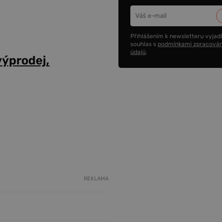
Přihlášením k newsletteru vyjadř
souhlas s
podmínkami zpracován
údajů
.
výprodej,
REKLAMA