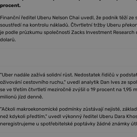
procent.
Finanční ředitel Uberu Nelson Chai uvedl, že podnik těží ze 
soustředí na kontrolu nákladů. Čtvrtletní tržby Uberu překon
je podle průzkumu společnosti Zacks Investment Research o
dolarů.
"Uber nadále zažívá solidní růst. Nedostatek řidičů v podstatě
oživování cestovního ruchu," uvedl analytik Dan Ives ze spo
se ve třetím čtvrtletí meziročně zvýšil o 19 procent na 1,95 m
milionů jízd denně.
"Ačkoli makroekonomické podmínky zůstávají nejisté, základní
než kdykoli předtím," uvedl výkonný ředitel Uberu Dara Kho
neregistrujeme u spotřebitelské poptávky žádné známky útl