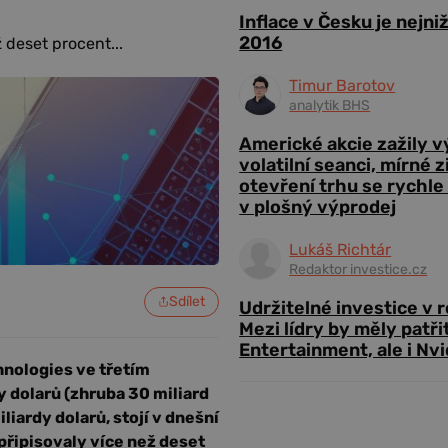
Inflace v Česku je nejni
2016
 deset procent...
Timur Barotov
analytik BHS
Americké akcie zažily 
volatilní seanci, mírné 
otevření trhu se rychle
v plošný výprodej
Lukáš Richtár
Redaktor investice.cz
Sdílet
Udržitelné investice v 
Mezi lídry by měly patři
Entertainment, ale i Nvi
hnologies ve třetím
dy dolarů (zhruba 30 miliard
iliardy dolarů, stojí v dnešní
připisovaly více než deset