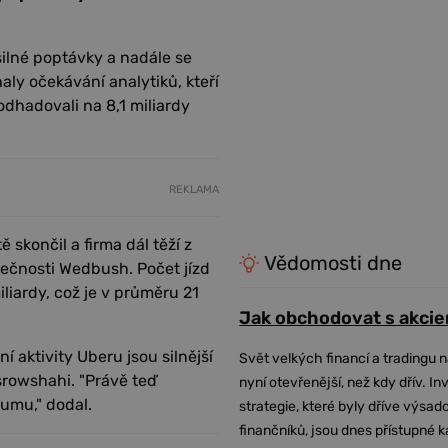
silné poptávky a nadále se
aly očekávání analytiků, kteří
dhadovali na 8,1 miliardy
REKLAMA
 skončil a firma dál těží z
Vědomosti dne
lečnosti Wedbush. Počet jízd
iliardy, což je v průměru 21
Jak obchodovat s akcie
 aktivity Uberu jsou silnější
Svět velkých financí a tradingu 
srowshahi. "Právě teď
nyní otevřenější, než kdy dřív. In
umu," dodal.
strategie, které byly dříve výsa
finančníků, jsou dnes přístupné 