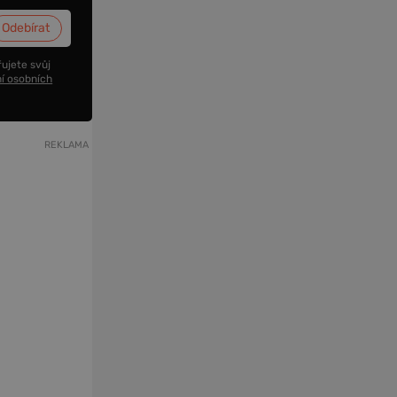
ujete svůj
í osobních
REKLAMA