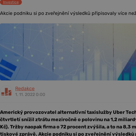
Investice
Akcie podniku si po zveřejnění výsledků připisovaly více než
Redakce
1. 11. 2022 0:00
Americký provozovatel alternativní taxislužby Uber Tec
čtvrtletí snížil ztrátu meziročně o polovinu na 1,2 miliar
Kč). Tržby naopak firma o 72 procent zvýšila, a to na 8,3 m
tiskové zprávě. Akcie podniku si po zveřejnění výsledků 