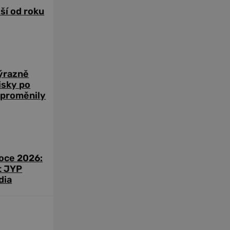
žší od roku
výrazně
zisky po
 proměnily
roce 2026:
t JYP
dia