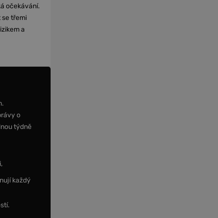
cká očekávání.
 se třemi
izikem a
m.
právy o
dnou týdně
,
nují každý
stí.