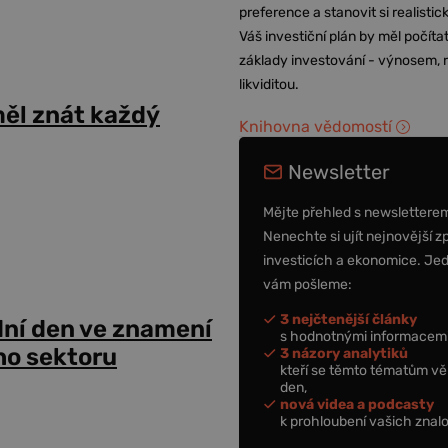
preference a stanovit si realisti
Váš investiční plán by měl počítat
základy investování - výnosem, r
likviditou.
ěl znát každý
Knihovna vědomostí
Newsletter
Mějte přehled s newslettere
Nenechte si ujít nejnovější z
investicích a ekonomice. Je
vám pošleme:
3 nejčtenější články
dní den ve znamení
s hodnotnými informacemi
ho sektoru
3 názory analytiků
kteří se těmto tématům vě
den,
nová videa a podcasty
k prohloubení vašich znalo