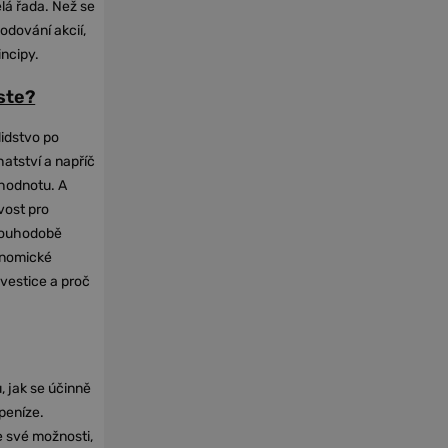
elá řada. Než se
odování akcií,
incipy.
oste?
lidstvo po
hatství a napříč
hodnotu. A
vost pro
dlouhodobě
onomické
nvestice a proč
, jak se účinně
 peníze.
e své možnosti,