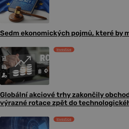
Sedm ekonomických pojmů, které by m
Investice
Globální akciové trhy zakončily obcho
výrazné rotace zpět do technologické
Investice