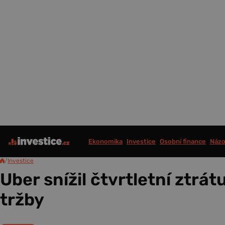
Ekonomika
Investice
Osobní finance
Názo
/
Investice
Uber snížil čtvrtletní ztrátu
tržby