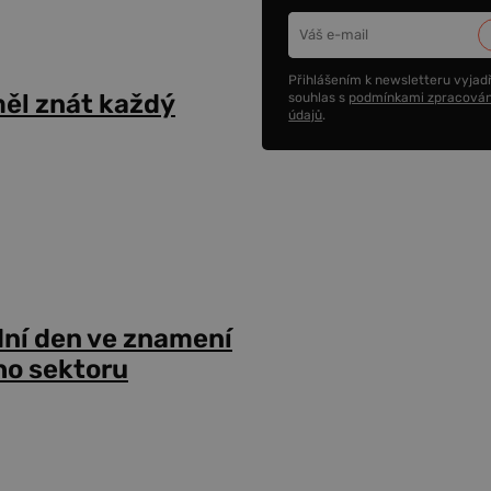
Přihlášením k newsletteru vyjadř
ěl znát každý
souhlas s
podmínkami zpracován
údajů
.
dní den ve znamení
ho sektoru