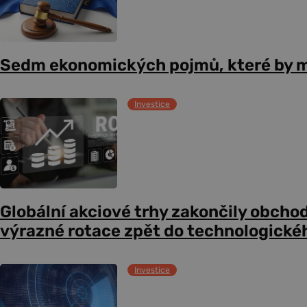
Sedm ekonomických pojmů, které by m
Investice
Globální akciové trhy zakončily obcho
výrazné rotace zpět do technologické
Investice