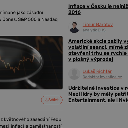
Inflace v Česku je nejni
2016
 vnímané jako zásadní
ow Jones, S&P 500 a Nasdaq
Timur Barotov
analytik BHS
Americké akcie zažily 
volatilní seanci, mírné 
otevření trhu se rychle
v plošný výprodej
Lukáš Richtár
Redaktor investice.cz
Udržitelné investice v 
Mezi lídry by měly patři
Entertainment, ale i Nvi
Sdílet
 z květnového zasedání Fedu,
ezi inflací a zaměstnaností,