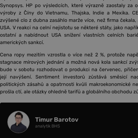
Synopsys. HP po výsledcích, které výrazně zaostaly za o
výroby z Číny do Vietnamu, Thajska, Indie a Mexika. CE
zvýšené clo z dubna zasáhlo marže více, než firma čekala, a
USA. V reakci na celní nejistotu se některé státy, jako např
ostatní a nabídnout USA snížení vlastních celních bariér
amerických sankcí.
Cena ropy mezitím vzrostla o více než 2 %, protože napě
stagnace mírových jednání a možná nová kola sankcí zvý
bude v sobotu rozhodovat o produkci na červenec, přičem
její navýšení. Sentiment investorů zůstává směsicí n
politických zásahů a opatrnosti kvůli makroekonomické nej
prošla ctí, ale otázky ohledně tarifů a globálního obchodu z
Timur Barotov
analytik BHS