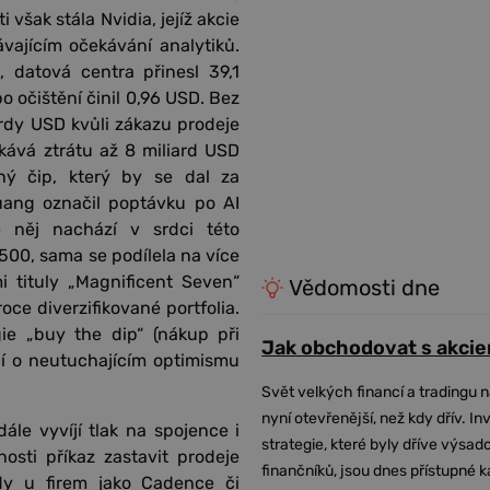
však stála Nvidia, jejíž akcie
vajícím očekávání analytiků.
 datová centra přinesl 39,1
o očištění činil 0,96 USD. Bez
ardy USD kvůli zákazu prodeje
kává ztrátu až 8 miliard USD
aný čip, který by se dal za
ang označil poptávku po AI
 něj nachází v srdci této
500, sama se podílela na více
 tituly „Magnificent Seven“
Vědomosti dne
oce diverzifikované portfolia.
ie „buy the dip“ (nákup při
Jak obchodovat s akcie
čí o neutuchajícím optimismu
Svět velkých financí a tradingu 
nyní otevřenější, než kdy dřív. In
le vyvíjí tlak na spojence i
strategie, které byly dříve výsa
osti příkaz zastavit prodeje
finančníků, jsou dnes přístupné 
dy u firem jako Cadence či