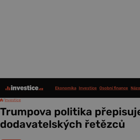
Ekonomika
Investice
Osobní finance
Názo
/
Investice
Trumpova politika přepisu
dodavatelských řetězců