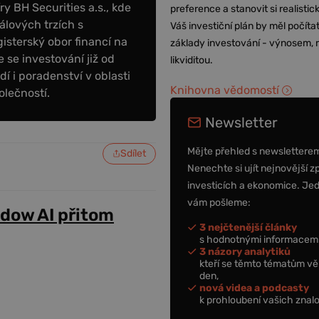
y BH Securities a.s., kde
preference a stanovit si realisti
álových trzích s
Váš investiční plán by měl počítat
sterský obor financí na
základy investování - výnosem, r
 se investování již od
likviditou.
dí i poradenství v oblasti
Knihovna vědomostí
olečností.
Newsletter
Mějte přehled s newslettere
Sdílet
Nenechte si ujít nejnovější z
investicích a ekonomice. Je
vám pošleme:
adow AI přitom
3 nejčtenější články
s hodnotnými informacemi
3 názory analytiků
kteří se těmto tématům vě
den,
nová videa a podcasty
k prohloubení vašich znalo