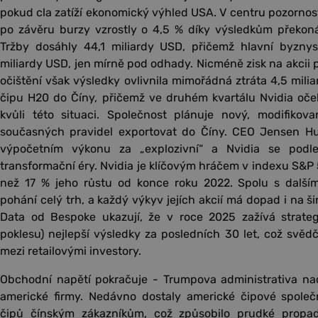
pokud cla zatíží ekonomický výhled USA. V centru pozornosti 
po závěru burzy vzrostly o 4,5 % díky výsledkům překoná
Tržby dosáhly 44,1 miliardy USD, přičemž hlavní byznys,
miliardy USD, jen mírně pod odhady. Nicméně zisk na akcii p
očištění však výsledky ovlivnila mimořádná ztráta 4,5 mili
čipu H20 do Číny, přičemž ve druhém kvartálu Nvidia oče
kvůli této situaci. Společnost plánuje nový, modifikov
současných pravidel exportovat do Číny. CEO Jensen Hu
výpočetním výkonu za „explozivní“ a Nvidia se podle
transformační éry. Nvidia je klíčovým hráčem v indexu S&P 
než 17 % jeho růstu od konce roku 2022. Spolu s dalšími
pohání celý trh, a každý výkyv jejích akcií má dopad i na šir
Data od Bespoke ukazují, že v roce 2025 zažívá strateg
poklesu) nejlepší výsledky za posledních 30 let, což svěd
mezi retailovými investory.
Obchodní napětí pokračuje - Trumpova administrativa nadá
americké firmy. Nedávno dostaly americké čipové společn
čipů čínským zákazníkům, což způsobilo prudké propa