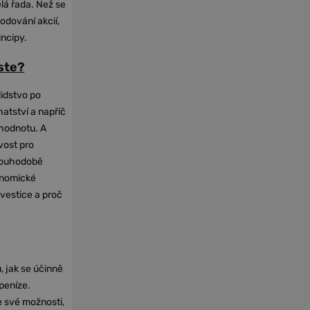
elá řada. Než se
odování akcií,
incipy.
oste?
lidstvo po
hatství a napříč
hodnotu. A
vost pro
dlouhodobě
onomické
nvestice a proč
, jak se účinně
 peníze.
e své možnosti,