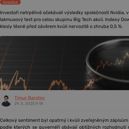
Investice
Investoři netrpělivě očekávali výsledky společnosti Nvidia,
lakmusový test pro celou skupinu Big Tech akcií. Indexy D
klesly těsně před závěrem kvůli nervozitě o zhruba 0,5 %.
Timur Barotov
29. 5. 2025 9:18
Celkový sentiment byl opatrný i kvůli zveřejněným zápisům
podle kterých se guvernéři obávají obtížných rozhodnutí m