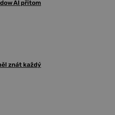
adow AI přitom
ěl znát každý