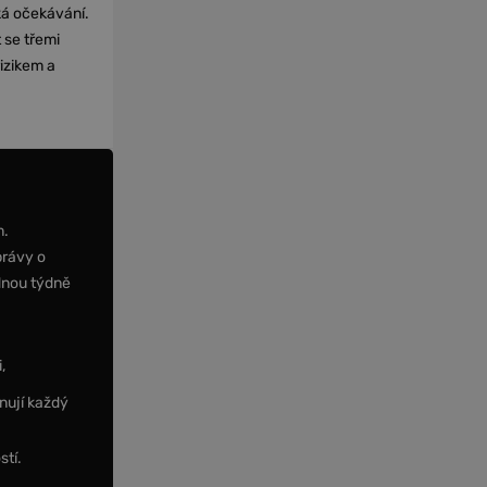
cká očekávání.
 se třemi
izikem a
m.
právy o
dnou týdně
,
nují každý
stí.