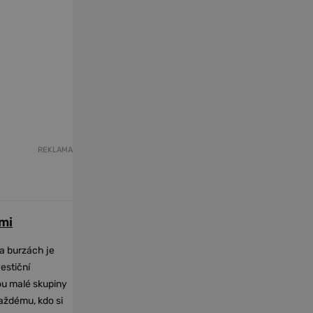
REKLAMA
mi
na burzách je
vestiční
dou malé skupiny
každému, kdo si