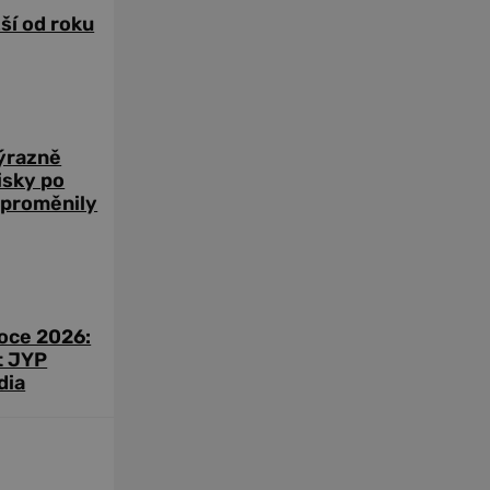
žší od roku
výrazně
zisky po
 proměnily
roce 2026:
t JYP
dia