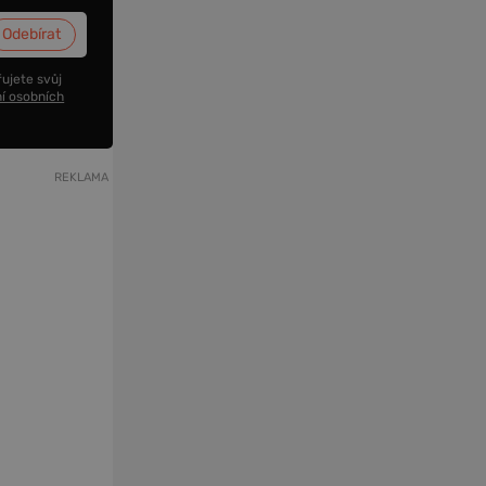
ujete svůj
í osobních
REKLAMA