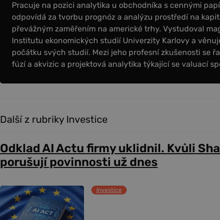
Pracuje na pozici analytika u obchodníka s cennými papír
odpovídá za tvorbu prognóz a analýzu prostředí na kapit
převážným zaměřením na americké trhy. Vystudoval magi
Institutu ekonomických studií Univerzity Karlovy a věnuje
počátku svých studií. Mezi jeho profesní zkušenosti se řa
fúzí a akvizic a projektová analytika týkající se valuací sp
Další z rubriky Investice
Odklad AI Actu firmy uklidnil. Kvůli Sh
porušují povinnosti už dnes
Investice