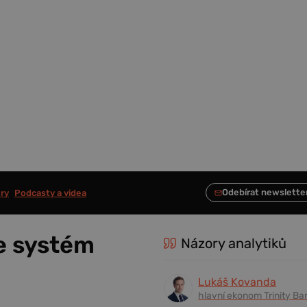
ry
Podcasty a videa
je systém
Názory analytiků
Lukáš Kovanda
hlavní ekonom Trinity Ba