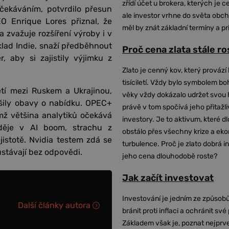
zřídí účet u brokera, kterých je c
čekáváním, potvrdilo přesun
ale investor vrhne do světa obch
O Enrique Lores přiznal, že
měl by znát základní termíny a pr
 zvažuje rozšíření výroby i v
íklad Indie, snaží předběhnout
Proč cena zlata stále r
, aby si zajistily výjimku z
Zlato je cenný kov, který provází 
tisíciletí. Vždy bylo symbolem bo
tí mezi Ruskem a Ukrajinou,
věky vždy dokázalo udržet svou 
šily obavy o nabídku. OPEC+
právě v tom spočívá jeho přitažli
ž většina analytiků očekává
investory. Je to aktivum, které 
aděje v AI boom, strachu z
obstálo přes všechny krize a ek
istotě. Nvidia testem zdá se
turbulence. Proč je zlato dobrá i
ůstávají bez odpovědi.
jeho cena dlouhodobě roste?
Jak začít investovat
Investování je jedním ze způsobů
Další články autora
bránit proti inflaci a ochránit své
Základem však je, poznat nejprv