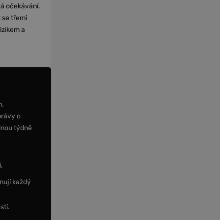
cká očekávání.
 se třemi
izikem a
m.
právy o
dnou týdně
,
nují každý
stí.