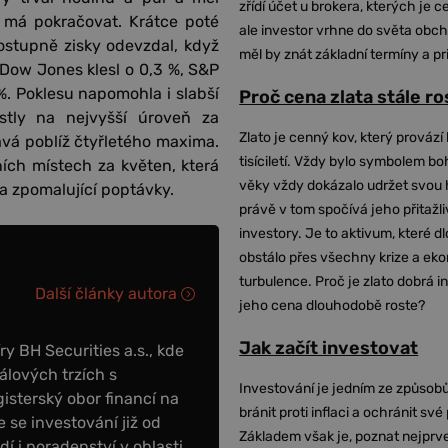
zřídí účet u brokera, kterých je c
 má pokračovat. Krátce poté
ale investor vrhne do světa obch
postupně zisky odevzdal, když
měl by znát základní termíny a pr
ow Jones klesl o 0,3 %, S&P
%. Poklesu napomohla i slabší
Proč cena zlata stále r
stly na nejvyšší úroveň za
Zlato je cenný kov, který provází 
vá poblíž čtyřletého maxima.
tisíciletí. Vždy bylo symbolem bo
ních místech za květen, která
věky vždy dokázalo udržet svou 
 a zpomalující poptávky.
právě v tom spočívá jeho přitažli
investory. Je to aktivum, které 
obstálo přes všechny krize a ek
turbulence. Proč je zlato dobrá i
Další články autora
jeho cena dlouhodobě roste?
Jak začít investovat
y BH Securities a.s., kde
álových trzích s
Investování je jedním ze způsobů
sterský obor financí na
bránit proti inflaci a ochránit své
 se investování již od
Základem však je, poznat nejprv
dí i poradenství v oblasti