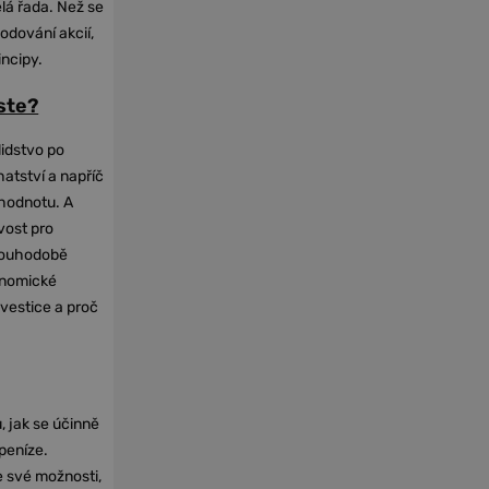
elá řada. Než se
odování akcií,
incipy.
oste?
lidstvo po
hatství a napříč
hodnotu. A
vost pro
dlouhodobě
onomické
nvestice a proč
, jak se účinně
 peníze.
e své možnosti,