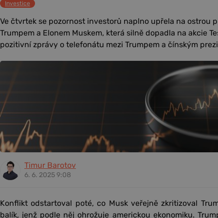
Investice
Ve čtvrtek se pozornost investorů naplno upřela na ostrou 
Trumpem a Elonem Muskem, která silně dopadla na akcie Tesl
pozitivní zprávy o telefonátu mezi Trumpem a čínským pre
Timur Barotov
6. 6. 2025 9:08
Konflikt odstartoval poté, co Musk veřejně zkritizoval Tr
balík, jenž podle něj ohrožuje americkou ekonomiku. Trump 