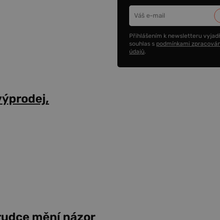
Přihlášením k newsletteru vyjadř
souhlas s
podmínkami zpracován
údajů
.
výprodej,
prudce mění názor