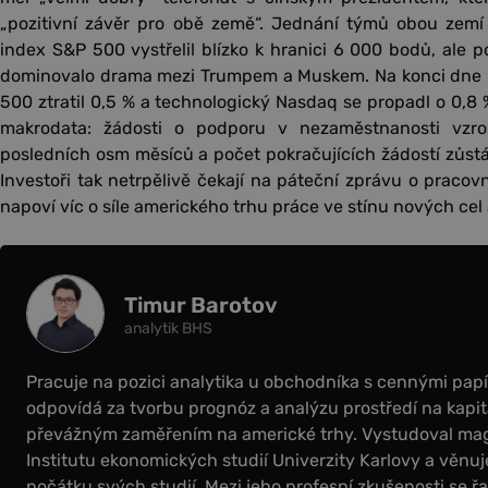
„pozitivní závěr pro obě země“. Jednání týmů obou zemí
index S&P 500 vystřelil blízko k hranici 6 000 bodů, ale 
dominovalo drama mezi Trumpem a Muskem. Na konci dne D
500 ztratil 0,5 % a technologický Nasdaq se propadl o 0,8 
makrodata: žádosti o podporu v nezaměstnanosti vzro
posledních osm měsíců a počet pokračujících žádostí zůstá
Investoři tak netrpělivě čekají na páteční zprávu o pracov
napoví víc o síle amerického trhu práce ve stínu nových cel
Timur Barotov
analytik BHS
Pracuje na pozici analytika u obchodníka s cennými papír
odpovídá za tvorbu prognóz a analýzu prostředí na kapit
převážným zaměřením na americké trhy. Vystudoval magi
Institutu ekonomických studií Univerzity Karlovy a věnuje
počátku svých studií. Mezi jeho profesní zkušenosti se řa