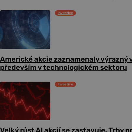
Investice
Americké akcie zaznamenaly výrazný 
především v technologickém sektoru
Investice
Velký růst AI akcií se zastavuje. Trhy 