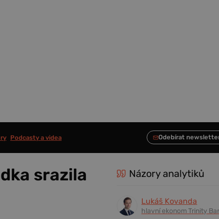
ry
Podcasty a videa
dka srazila
Názory analytiků
Lukáš Kovanda
hlavní ekonom Trinity Ba