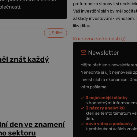
preference a stanovit si realisti
olečností.
Váš investiční plán by měl počítat
základy investování - výnosem, r
likviditou.
Sdílet
Knihovna vědomostí
Newsletter
ěl znát každý
Mějte přehled s newslettere
Nenechte si ujít nejnovější z
investicích a ekonomice. Je
vám pošleme:
3 nejčtenější články
s hodnotnými informacemi
3 názory analytiků
kteří se těmto tématům vě
den,
dní den ve znamení
nová videa a podcasty
k prohloubení vašich znalo
ho sektoru