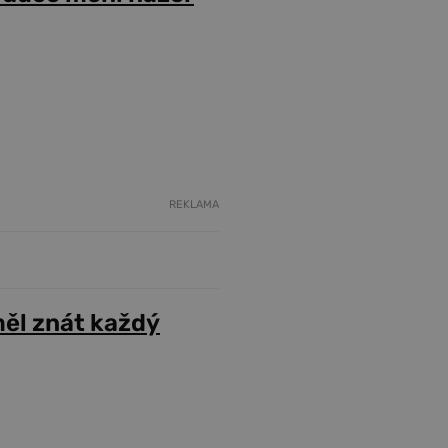
REKLAMA
ěl znát každý