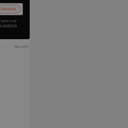
ujete svůj
í osobních
REKLAMA