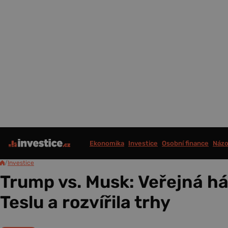
Ekonomika
Investice
Osobní finance
Názo
/
Investice
Trump vs. Musk: Veřejná há
Teslu a rozvířila trhy