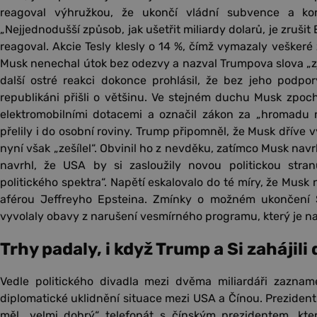
reagoval výhružkou, že ukončí vládní subvence a kon
„Nejjednodušší způsob, jak ušetřit miliardy dolarů, je zrušit
reagoval. Akcie Tesly klesly o 14 %, čímž vymazaly veškeré
Musk nenechal útok bez odezvy a nazval Trumpova slova „
další ostré reakci dokonce prohlásil, že bez jeho podpo
republikáni přišli o většinu. Ve stejném duchu Musk zpoc
elektromobilními dotacemi a označil zákon za „hromadu 
přelily i do osobní roviny. Trump připomněl, že Musk dříve 
nyní však „zešílel“. Obvinil ho z nevděku, zatímco Musk na
navrhl, že USA by si zasloužily novou politickou stra
politického spektra“. Napětí eskalovalo do té míry, že Musk
aférou Jeffreyho Epsteina. Zmínky o možném ukončení 
vyvolaly obavy z narušení vesmírného programu, který je na
Trhy padaly, i když Trump a Si zahájili 
Vedle politického divadla mezi dvěma miliardáři zazname
diplomatické uklidnění situace mezi USA a Čínou. Prezident
měl „velmi dobrý“ telefonát s čínským prezidentem, kte