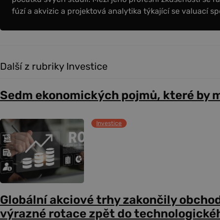
fúzí a akvizic a projektová analytika týkající se valuací sp
Další z rubriky Investice
Sedm ekonomických pojmů, které by m
Investice
Globální akciové trhy zakončily obcho
výrazné rotace zpět do technologické