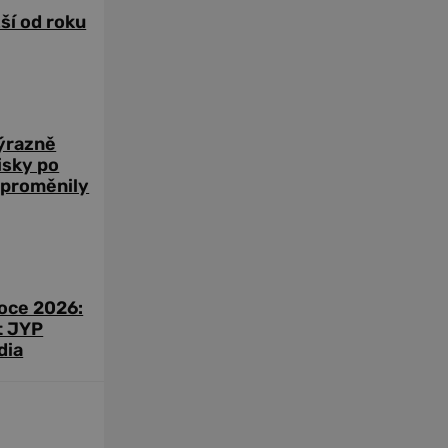
žší od roku
výrazně
zisky po
 proměnily
roce 2026:
t JYP
dia