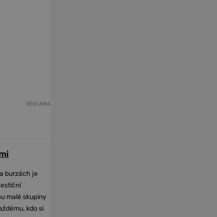
REKLAMA
mi
na burzách je
vestiční
dou malé skupiny
každému, kdo si