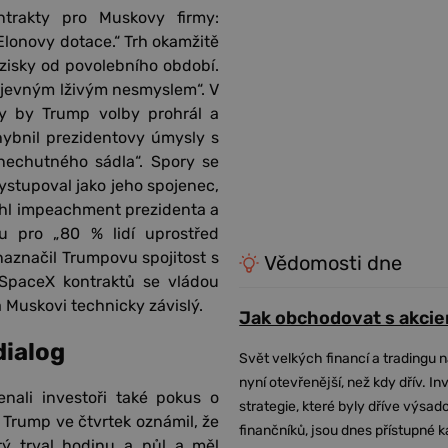
trakty pro Muskovy firmy:
 Elonovy dotace.“ Trh okamžitě
 zisky od povolebního období.
zjevným lživým nesmyslem“. V
ry by Trump volby prohrál a
hybnil prezidentovy úmysly s
nechutného sádla“. Spory se
vystupoval jako jeho spojenec,
vrhl impeachment prezidenta a
nu pro „80 % lidí uprostřed
 naznačil Trumpovu spojitost s
Vědomosti dne
SpaceX kontraktů se vládou
 Muskovi technicky závislý.
Jak obchodovat s akcie
dialog
Svět velkých financí a tradingu 
nyní otevřenější, než kdy dřív. In
nali investoři také pokus o
strategie, které byly dříve výsa
 Trump ve čtvrtek oznámil, že
finančníků, jsou dnes přístupné 
rý trval hodinu a půl a měl