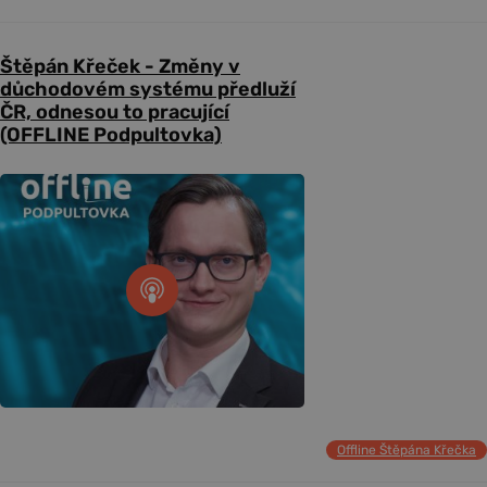
Štěpán Křeček - Změny v
důchodovém systému předluží
ČR, odnesou to pracující
(OFFLINE Podpultovka)
Offline Štěpána Křečka