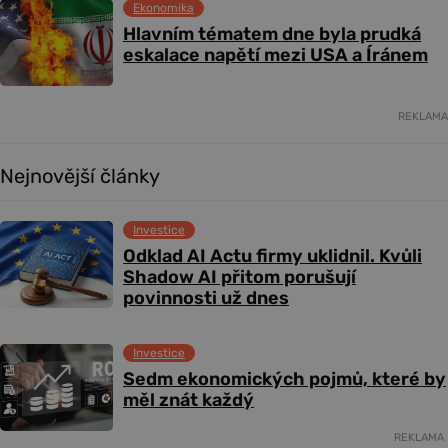
Ekonomika
Hlavním tématem dne byla prudká
eskalace napětí mezi USA a Íránem
REKLAMA
Nejnovější články
Investice
Odklad AI Actu firmy uklidnil. Kvůli
Shadow AI přitom porušují
povinnosti už dnes
Investice
Sedm ekonomických pojmů, které by
měl znát každý
REKLAMA