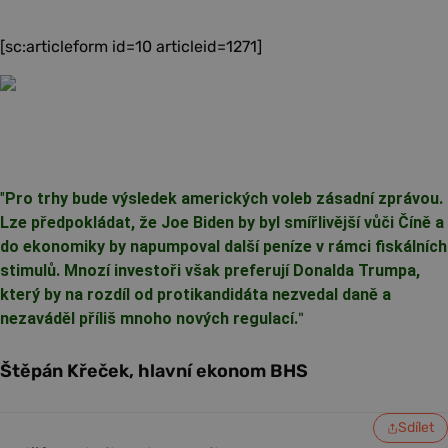
[sc:articleform id=10 articleid=1271]
"
Pro trhy bude výsledek amerických voleb zásadní zprávou.
Lze předpokládat, že Joe Biden by byl smířlivější vůči Číně a
do ekonomiky by napumpoval další peníze v rámci fiskálních
stimulů. Mnozí investoři však preferují Donalda Trumpa,
který by na rozdíl od protikandidáta nezvedal daně a
nezaváděl příliš mnoho nových regulací.
"
Štěpán Křeček, hlavní ekonom BHS
Sdílet