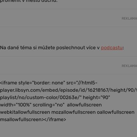
proměnit v město duchů.
REKLAMA
Na dané téma si můžete poslechnout více v
podcastu
:
REKLAMA
<iframe style="border: none" src="//html5-
player.libsyn.com/embed/episode/id/16218167/height/90
playlist/no/custom-color/00263e/" height="90"
width="100%" scrolling="no" allowfullscreen
webkitallowfullscreen mozallowfullscreen oallowfullscreen
msallowfullscreen></iframe>