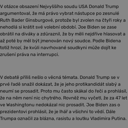
V otázce obsazení Nejvyššího soudu USA Donald Trump
argumentoval, že má právo vybrat nástupce po zesnulé
Ruth Bader Ginsburgové, protože byl zvolen na čtyři roky a
nehodlá si krátit své volební období. Joe Biden se zase
obrátil na diváky a zdůraznil, že by měli nejdříve hlasovat a
až poté by měl být jmenován nový soudce. Podle Bidena
totiž hrozí, že kvůli navrhované soudkyni může dojít ke
zrušení práva na interrupci.
V debatě příliš nešlo o věcná témata. Donald Trump se v
prvé řadě snažil dokázat, že je jeho protikandidát slabý a
neumí se prosadit. Proto mu často skákal do řeči a prohlásil,
že na něm není nic chytrého. Rovněž mu vyčetl, že za 47 let
ve Washingtonu nedokázal nic prosadit. Joe Biden zas o
prezidentovi prohlásil, že je lhář a všichni to vědí. Dále
Trumpa označil za blázna, rasistu a loutku Vladimira Putina.