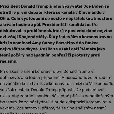
Prezident Donald Trump a jeho vyzyvatel Joe Biden se
střetli v první debatě, která se konala v Clevelandu v
Ohiu. Celé vystoupení se neslo v nepřátelské atmosféře
a trvalo hodinu a půl. Prezidentští kandidát ostře
diskutovali o problémech, které v poslední době nejvíce
ovlivňují Spojené státy. Šlo především o koronavirovou
krizi a nominaci Amy Coney Barrettové do funkce
nejvyšší soudkyně. Řešila se však i další témata jako
lesní požáry na západním pobřeží či protesty proti
rasismu.
Při diskusi o šíření koronaviru byl Donald Trump v
defenzivě. Joe Biden připomněl Američanům, že prezident
na začátku krize tvrdil, že koronavirus zmizí do Velikonoc. To
se však nestalo. Donald Trump připustil, že podceňoval
rizika, aby zabránil panice. Následně přišel s nepodloženým
tvrzením, že za pár týdnů již bude k dispozici koronavirová
vakcína. Zdůrazňoval přitom, že se Spojené státy nesmí