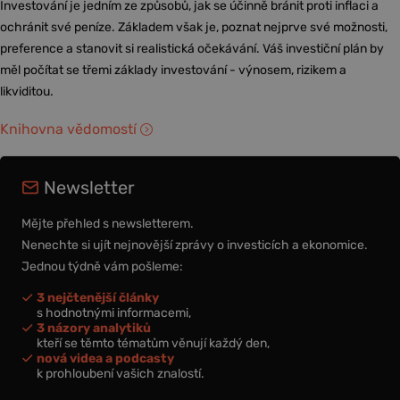
Investování je jedním ze způsobů, jak se účinně bránit proti inflaci a
ochránit své peníze. Základem však je, poznat nejprve své možnosti,
preference a stanovit si realistická očekávání. Váš investiční plán by
měl počítat se třemi základy investování - výnosem, rizikem a
likviditou.
Knihovna vědomostí
Newsletter
Mějte přehled s newsletterem.
Nenechte si ujít nejnovější zprávy o investicích a ekonomice.
Jednou týdně vám pošleme:
3 nejčtenější články
s hodnotnými informacemi,
3 názory analytiků
kteří se těmto tématům věnují každý den,
nová videa a podcasty
k prohloubení vašich znalostí.