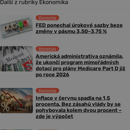
Další z rubriky Ekonomika
Ekonomika
FED ponechal úrokové sazby beze
změny v pásmu 3,50–3,75 %
Ekonomika
Americká administrativa oznámila,
že ukončí program mimořádných
dotací pro plány Medicare Part D již
po roce 2026
Ekonomika
Inflace v červnu spadla na 1,5
procenta. Bez zásahů vlády by se
pohybovala kolem dvou procent –
zde je výpočet