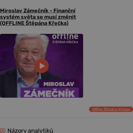
Miroslav Zámečník - Finanční
systém světa se musí změnit
(OFFLINE Štěpána Křečka)
Offline Štěpána Křečka
Názory analytiků