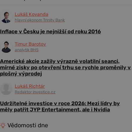
Lukáš Kovanda
hlavní ekonom Trinity Bank
Inflace v Česku je nejnižší od roku 2016
Timur Barotov
analytik BHS
Americké akcie zažily výrazně volatilní seanci,
mírné zisky po otevření trhu se rychle proměnily v
plošný výprodej
Lukáš Richtár
Redaktor investice.cz
Udržitelné investice v roce 2026: Mezi lídry by
měly patřit JYP Entertainment, ale i Nvidia
Vědomosti dne