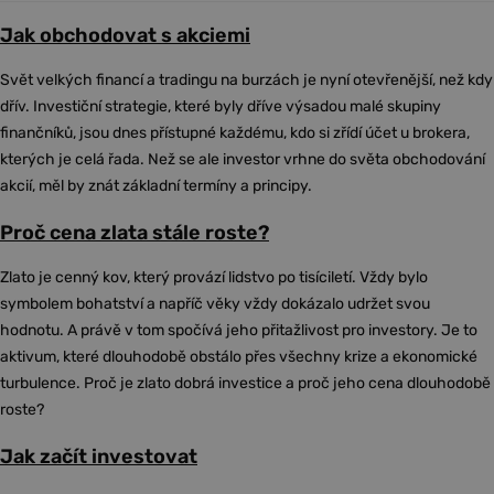
Jak obchodovat s akciemi
Svět velkých financí a tradingu na burzách je nyní otevřenější, než kdy
dřív. Investiční strategie, které byly dříve výsadou malé skupiny
finančníků, jsou dnes přístupné každému, kdo si zřídí účet u brokera,
kterých je celá řada. Než se ale investor vrhne do světa obchodování
akcií, měl by znát základní termíny a principy.
Proč cena zlata stále roste?
Zlato je cenný kov, který provází lidstvo po tisíciletí. Vždy bylo
symbolem bohatství a napříč věky vždy dokázalo udržet svou
hodnotu. A právě v tom spočívá jeho přitažlivost pro investory. Je to
aktivum, které dlouhodobě obstálo přes všechny krize a ekonomické
turbulence. Proč je zlato dobrá investice a proč jeho cena dlouhodobě
roste?
Jak začít investovat