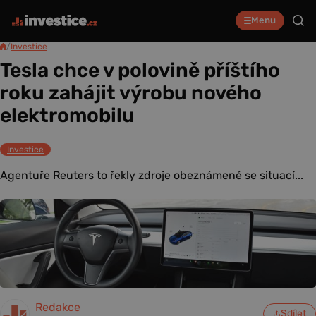
Menu
/
Investice
Tesla chce v polovině příštího
roku zahájit výrobu nového
elektromobilu
Investice
Agentuře Reuters to řekly zdroje obeznámené se situací...
Redakce
Sdílet