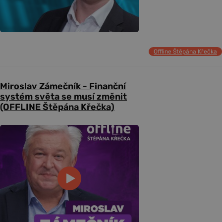
Offline Štěpána Křečka
Miroslav Zámečník - Finanční
systém světa se musí změnit
(OFFLINE Štěpána Křečka)