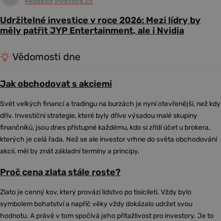
Redaktor investice.cz
Udržitelné investice v roce 2026: Mezi lídry by
měly patřit JYP Entertainment, ale i Nvidia
Vědomosti dne
Jak obchodovat s akciemi
Svět velkých financí a tradingu na burzách je nyní otevřenější, než kdy
dřív. Investiční strategie, které byly dříve výsadou malé skupiny
finančníků, jsou dnes přístupné každému, kdo si zřídí účet u brokera,
kterých je celá řada. Než se ale investor vrhne do světa obchodování
akcií, měl by znát základní termíny a principy.
Proč cena zlata stále roste?
Zlato je cenný kov, který provází lidstvo po tisíciletí. Vždy bylo
symbolem bohatství a napříč věky vždy dokázalo udržet svou
hodnotu. A právě v tom spočívá jeho přitažlivost pro investory. Je to