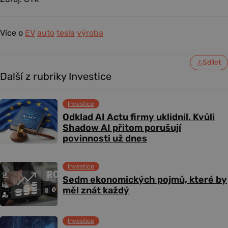
Více o
EV
auto
tesla
výroba
Sdílet
Další z rubriky Investice
Investice
Odklad AI Actu firmy uklidnil. Kvůli
Shadow AI přitom porušují
povinnosti už dnes
Investice
Sedm ekonomických pojmů, které by
měl znát každý
Investice