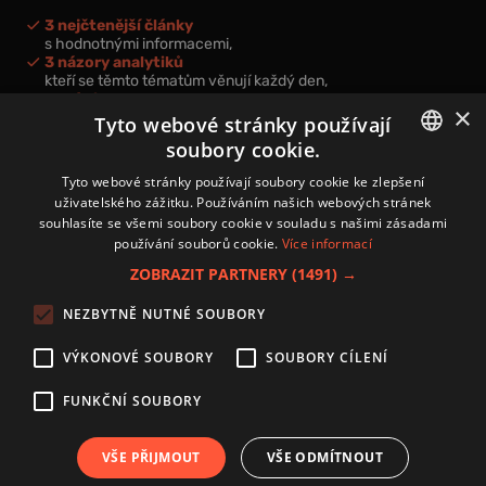
3 nejčtenější články
s hodnotnými informacemi,
3 názory analytiků
kteří se těmto tématům věnují každý den,
nová videa a podcasty
×
k prohloubení vašich znalostí.
Tyto webové stránky používají
soubory cookie.
CZECH
Tyto webové stránky používají soubory cookie ke zlepšení
uživatelského zážitku. Používáním našich webových stránek
CZ
souhlasíte se všemi soubory cookie v souladu s našimi zásadami
Přihlášením k newsletteru vyjadřujete svůj souhlas s
podmínkami
používání souborů cookie.
Více informací
zpracování osobních údajů
.
ZOBRAZIT PARTNERY
(1491) →
Kontakt
NEZBYTNĚ NUTNÉ SOUBORY
Zásady používání souborů cookies
Zpracování osobních údajů
VÝKONOVÉ SOUBORY
SOUBORY CÍLENÍ
Autoři
Nastavení cookies
FUNKČNÍ SOUBORY
VŠE PŘIJMOUT
VŠE ODMÍTNOUT