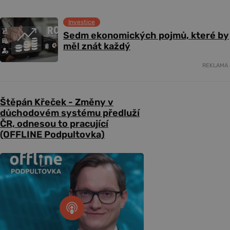
Investice
Sedm ekonomických pojmů, které by
měl znát každý
REKLAMA
Štěpán Křeček - Změny v
důchodovém systému předluží
ČR, odnesou to pracující
(OFFLINE Podpultovka)