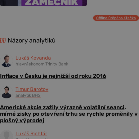
Offline Štěpána Křečka
Názory analytiků
Lukáš Kovanda
hlavní ekonom Trinity Bank
Inflace v Česku je nejnižší od roku 2016
Timur Barotov
analytik BHS
Americké akcie zažily výrazně volatilní seanci,
mírné zisky po otevření trhu se rychle proměnily v
plošný výprodej
Lukáš Richtár