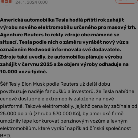
24. 1. 2024 0:00
Americká automobilka Tesla hodlá příští rok zahájit
výrobu nového elektromobilu určeného pro masový trh.
Agentuře Reuters to řekly zdroje obeznámené se
situací. Tesla podle nich o záměru vyrábět nový vůz s
označením Redwood informovala své dodavatele.
Zdroje také uvedly, že automobilka plánuje výrobu
zahájit v červnu 2025 a že objem výroby odhaduje na
10.000 vozů týdně.
Šéf Tesly Elon Musk podle Reuters už delší dobu
povzbuzuje naděje fanoušků a investorů, že Tesla nabídne
cenově dostupné elektromobily založené na nové
platformě. Takové elektromobily, jejichž cena by začínala od
25.000 dolarů (zhruba 570.000 Kč), by americké firmě
umožnily lépe konkurovat benzinovým vozům a levným
elektromobilům, které vyrábí například čínská společnost
BYD.