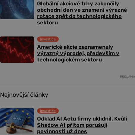
Globální akciové trhy zakončily
obchodní den ve znamení výrazné
rotace zpět do technologického
sektoru
Investice
Americké akcie zaznamenaly
výrazný výprodej, především v
technologickém sektoru
REKLAMA
Nejnovější články
Investice
Odklad AI Actu firmy uklidnil. Kvůli
Shadow AI přitom porušují
povinnosti už dnes