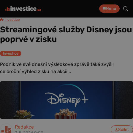
Menu
/
Investice
Streamingové služby Disney jsou
poprvé v zisku
Investice
Podnik ve své dnešní výsledkové zprávě také zvýšil
celoroční výhled zisku na akcii...
Redakce
Sdílet
7. 5. 2024 0:00