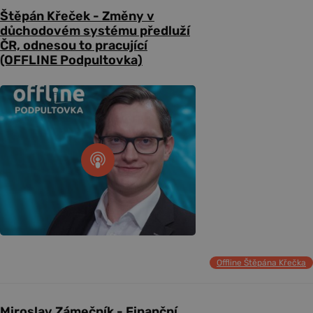
Štěpán Křeček - Změny v
důchodovém systému předluží
ČR, odnesou to pracující
(OFFLINE Podpultovka)
Offline Štěpána Křečka
Miroslav Zámečník - Finanční