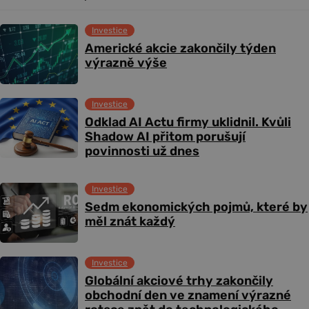
Investice
Americké akcie zakončily týden
výrazně výše
Investice
Odklad AI Actu firmy uklidnil. Kvůli
Shadow AI přitom porušují
povinnosti už dnes
Investice
Sedm ekonomických pojmů, které by
měl znát každý
Investice
Globální akciové trhy zakončily
obchodní den ve znamení výrazné