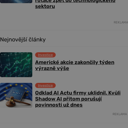
rotace zpět do technologického
sektoru
REKLAMA
Nejnovější články
Investice
Americké akcie zakončily týden
výrazně výše
Investice
Odklad AI Actu firmy uklidnil. Kvůli
Shadow AI přitom porušují
povinnosti už dnes
REKLAMA