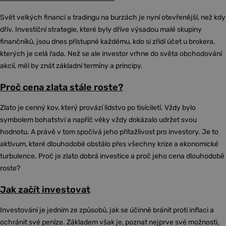
Svět velkých financí a tradingu na burzách je nyní otevřenější, než kdy
dřív. Investiční strategie, které byly dříve výsadou malé skupiny
finančníků, jsou dnes přístupné každému, kdo si zřídí účet u brokera,
kterých je celá řada. Než se ale investor vrhne do světa obchodování
akcií, měl by znát základní termíny a principy.
Proč cena zlata stále roste?
Zlato je cenný kov, který provází lidstvo po tisíciletí. Vždy bylo
symbolem bohatství a napříč věky vždy dokázalo udržet svou
hodnotu. A právě v tom spočívá jeho přitažlivost pro investory. Je to
aktivum, které dlouhodobě obstálo přes všechny krize a ekonomické
turbulence. Proč je zlato dobrá investice a proč jeho cena dlouhodobě
roste?
Jak začít investovat
Investování je jedním ze způsobů, jak se účinně bránit proti inflaci a
ochránit své peníze. Základem však je, poznat nejprve své možnosti,