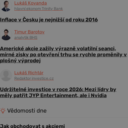
Lukáš Kovanda
hlavní ekonom Trinity Bank
Inflace v Česku je nejnižší od roku 2016
Timur Barotov
analytik BHS
Americké akcie zažily výrazně volatilní seanci,
mírné zisky po otevření trhu se rychle proměnily v
plošný výprodej
Lukáš Richtár
Redaktor investice.cz
Udržitelné investice v roce 2026: Mezi lídry by
měly patřit JYP Entertainment, ale i Nvidia
Vědomosti dne
Jak obchodovat s akciemi