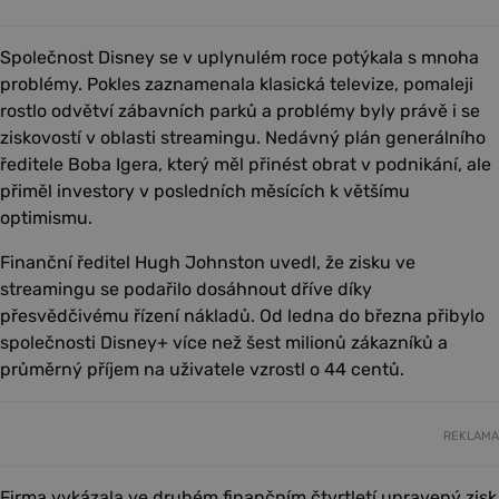
Společnost Disney se v uplynulém roce potýkala s mnoha
problémy. Pokles zaznamenala klasická televize, pomaleji
rostlo odvětví zábavních parků a problémy byly právě i se
ziskovostí v oblasti streamingu. Nedávný plán generálního
ředitele Boba Igera, který měl přinést obrat v podnikání, ale
přiměl investory v posledních měsících k většímu
optimismu.
Finanční ředitel Hugh Johnston uvedl, že zisku ve
streamingu se podařilo dosáhnout dříve díky
přesvědčivému řízení nákladů. Od ledna do března přibylo
společnosti Disney+ více než šest milionů zákazníků a
průměrný příjem na uživatele vzrostl o 44 centů.
REKLAMA
Firma vykázala ve druhém finančním čtvrtletí upravený zisk