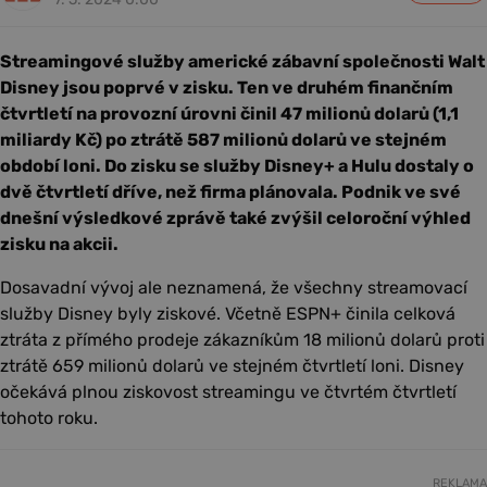
Streamingové služby americké zábavní společnosti Walt
Disney jsou poprvé v zisku. Ten ve druhém finančním
čtvrtletí na provozní úrovni činil 47 milionů dolarů (1,1
miliardy Kč) po ztrátě 587 milionů dolarů ve stejném
období loni. Do zisku se služby Disney+ a Hulu dostaly o
dvě čtvrtletí dříve, než firma plánovala. Podnik ve své
dnešní výsledkové zprávě také zvýšil celoroční výhled
zisku na akcii.
Dosavadní vývoj ale neznamená, že všechny streamovací
služby Disney byly ziskové. Včetně ESPN+ činila celková
ztráta z přímého prodeje zákazníkům 18 milionů dolarů proti
ztrátě 659 milionů dolarů ve stejném čtvrtletí loni. Disney
očekává plnou ziskovost streamingu ve čtvrtém čtvrtletí
tohoto roku.
REKLAMA