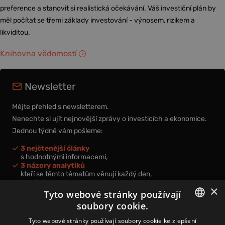
preference a stanovit si realistická očekávání. Váš investiční plán by
měl počítat se třemi základy investování - výnosem, rizikem a
likviditou.
Knihovna vědomostí
Newsletter
Mějte přehled s newsletterem.
Nenechte si ujít nejnovější zprávy o investicích a ekonomice.
Jednou týdně vám pošleme:
3 nejčtenější články
s hodnotnými informacemi,
3 názory analytiků
kteří se těmto tématům věnují každý den,
nová videa a podcasty
×
k prohloubení vašich znalostí.
Tyto webové stránky používají
soubory cookie.
CZECH
Tyto webové stránky používají soubory cookie ke zlepšení