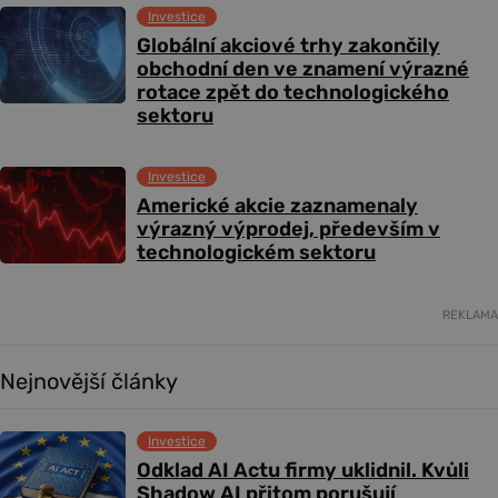
Investice
Globální akciové trhy zakončily
obchodní den ve znamení výrazné
rotace zpět do technologického
sektoru
Investice
Americké akcie zaznamenaly
výrazný výprodej, především v
technologickém sektoru
REKLAMA
Nejnovější články
Investice
Odklad AI Actu firmy uklidnil. Kvůli
Shadow AI přitom porušují