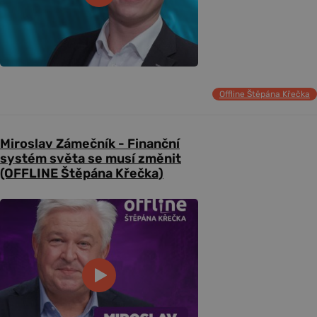
Offline Štěpána Křečka
Miroslav Zámečník - Finanční
systém světa se musí změnit
(OFFLINE Štěpána Křečka)