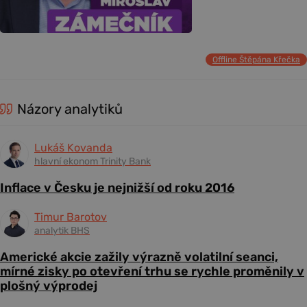
Offline Štěpána Křečka
Názory analytiků
Lukáš Kovanda
hlavní ekonom Trinity Bank
Inflace v Česku je nejnižší od roku 2016
Timur Barotov
analytik BHS
Americké akcie zažily výrazně volatilní seanci,
mírné zisky po otevření trhu se rychle proměnily v
plošný výprodej