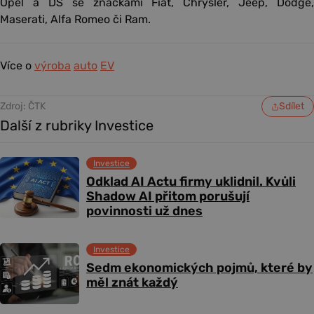
Opel a DS se značkami Fiat, Chrysler, Jeep, Dodge,
Maserati, Alfa Romeo či Ram.
Více o
výroba
auto
EV
Zdroj: ČTK
Sdílet
Další z rubriky Investice
Investice
Odklad AI Actu firmy uklidnil. Kvůli
Shadow AI přitom porušují
povinnosti už dnes
Investice
Sedm ekonomických pojmů, které by
měl znát každý