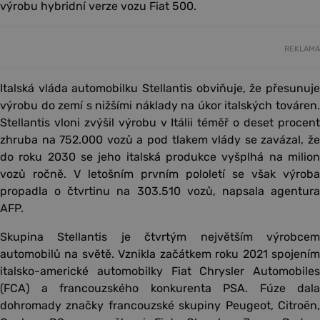
výrobu hybridní verze vozu Fiat 500.
REKLAMA
Italská vláda automobilku Stellantis obviňuje, že přesunuje
výrobu do zemí s nižšími náklady na úkor italských továren.
Stellantis vloni zvýšil výrobu v Itálii téměř o deset procent
zhruba na 752.000 vozů a pod tlakem vlády se zavázal, že
do roku 2030 se jeho italská produkce vyšplhá na milion
vozů ročně. V letošním prvním pololetí se však výroba
propadla o čtvrtinu na 303.510 vozů, napsala agentura
AFP.
Skupina Stellantis je čtvrtým největším výrobcem
automobilů na světě. Vznikla začátkem roku 2021 spojením
italsko-americké automobilky Fiat Chrysler Automobiles
(FCA) a francouzského konkurenta PSA. Fúze dala
dohromady značky francouzské skupiny Peugeot, Citroën,