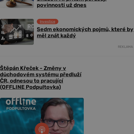
povinnosti už dnes
Investice
Sedm ekonomických pojmů, které by
měl znát každý
REKLAMA
Štěpán Křeček - Změny v
důchodovém systému předluží
ČR, odnesou to pracující
(OFFLINE Podpultovka)