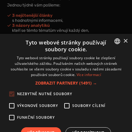
Jednou týdně vám pošleme:
3 nejčtenější články
s hodnotnými informacemi,
3 názory analytiků
kteří se těmto tématům věnují každý den,
nová videa a podcasty
×
k prohloubení vašich znalostí.
Tyto webové stránky používají
soubory cookie.
CZECH
Tyto webové stránky používají soubory cookie ke zlepšení
uživatelského zážitku. Používáním našich webových stránek
CZ
souhlasíte se všemi soubory cookie v souladu s našimi zásadami
Přihlášením k newsletteru vyjadřujete svůj souhlas s
podmínkami
používání souborů cookie.
Více informací
zpracování osobních údajů
.
ZOBRAZIT PARTNERY
(1491) →
Kontakt
NEZBYTNĚ NUTNÉ SOUBORY
Zásady používání souborů cookies
Zpracování osobních údajů
VÝKONOVÉ SOUBORY
SOUBORY CÍLENÍ
Autoři
Nastavení cookies
FUNKČNÍ SOUBORY