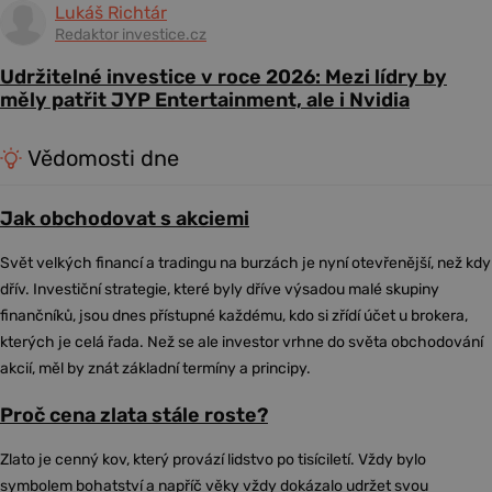
Lukáš Richtár
Redaktor investice.cz
Udržitelné investice v roce 2026: Mezi lídry by
měly patřit JYP Entertainment, ale i Nvidia
Vědomosti dne
Jak obchodovat s akciemi
Svět velkých financí a tradingu na burzách je nyní otevřenější, než kdy
dřív. Investiční strategie, které byly dříve výsadou malé skupiny
finančníků, jsou dnes přístupné každému, kdo si zřídí účet u brokera,
kterých je celá řada. Než se ale investor vrhne do světa obchodování
akcií, měl by znát základní termíny a principy.
Proč cena zlata stále roste?
Zlato je cenný kov, který provází lidstvo po tisíciletí. Vždy bylo
symbolem bohatství a napříč věky vždy dokázalo udržet svou