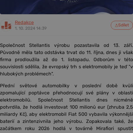
Redakce
Sdílet
1. 10. 2024 14:39
Společnost Stellantis výrobu pozastavila od 13. září.
Původně měla tato odstávka trvat do 11. října, dnes ji však
firma prodloužila až do 1. listopadu. Odborům v této
souvislosti sdělila, že evropský trh s elektromobily je teď "v
hlubokých problémech".
Přední světové automobilky v poslední době kvůli
zpomalující poptávce přehodnocují své plány v oblasti
elektromobilů. Společnost Stellantis dnes nicméně
potvrdila, že hodlá investovat 100 milionů eur (zhruba 2,5
miliardy Kč), aby elektromobil Fiat 500 vybavila výkonnější
baterií a zintenzivnila jeho výrobu. Zopakovala také, že
začátkem roku 2026 hodlá v továrně Mirafiori spustit