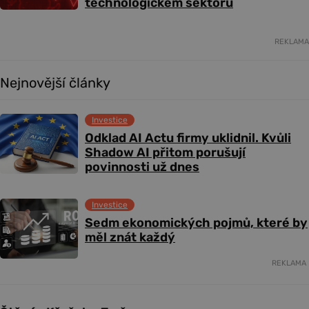
technologickém sektoru
REKLAMA
Nejnovější články
Investice
Odklad AI Actu firmy uklidnil. Kvůli
Shadow AI přitom porušují
povinnosti už dnes
Investice
Sedm ekonomických pojmů, které by
měl znát každý
REKLAMA