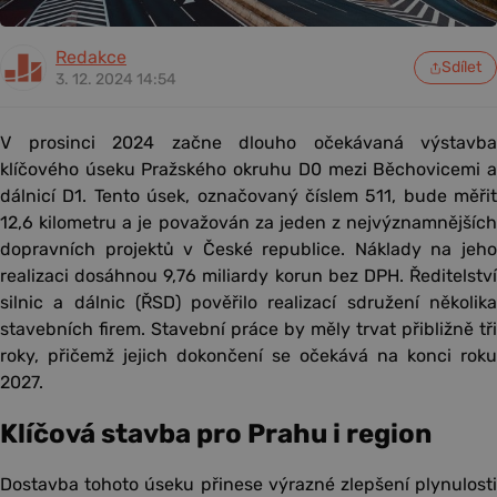
Redakce
Sdílet
3. 12. 2024 14:54
V prosinci 2024 začne dlouho očekávaná výstavba
klíčového úseku Pražského okruhu D0 mezi Běchovicemi a
dálnicí D1. Tento úsek, označovaný číslem 511, bude měřit
12,6 kilometru a je považován za jeden z nejvýznamnějších
dopravních projektů v České republice. Náklady na jeho
realizaci dosáhnou 9,76 miliardy korun bez DPH. Ředitelství
silnic a dálnic (ŘSD) pověřilo realizací sdružení několika
stavebních firem. Stavební práce by měly trvat přibližně tři
roky, přičemž jejich dokončení se očekává na konci roku
2027.
Klíčová stavba pro Prahu i region
Dostavba tohoto úseku přinese výrazné zlepšení plynulosti