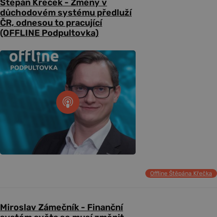
Štěpán Křeček - Změny v
důchodovém systému předluží
ČR, odnesou to pracující
(OFFLINE Podpultovka)
Offline Štěpána Křečka
Miroslav Zámečník - Finanční