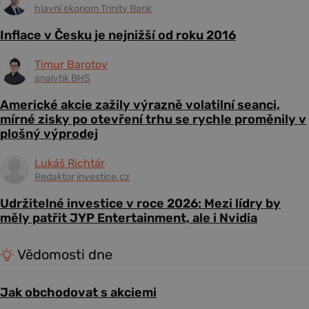
hlavní ekonom Trinity Bank
Inflace v Česku je nejnižší od roku 2016
Timur Barotov
analytik BHS
Americké akcie zažily výrazně volatilní seanci,
mírné zisky po otevření trhu se rychle proměnily v
plošný výprodej
Lukáš Richtár
Redaktor investice.cz
Udržitelné investice v roce 2026: Mezi lídry by
měly patřit JYP Entertainment, ale i Nvidia
Vědomosti dne
Jak obchodovat s akciemi