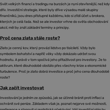
Svět velkých financí a tradingu na burzách je nyní otevřenější, než kdy
dřív. Investiční strategie, které byly dříve výsadou malé skupiny
finančníků, jsou dnes přístupné každému, kdo si zřídí účet u brokera,
kterých je celá řada. Než se ale investor vrhne do světa obchodování
akcií, měl by znát základní termíny a principy.
Proč cena zlata stále roste?
Zlato je cenný kov, který provází lidstvo po tisíciletí. Vždy bylo
symbolem bohatství a napříč věky vždy dokázalo udržet svou
hodnotu. A právě v tom spočívá jeho přitažlivost pro investory. Je to
aktivum, které dlouhodobě obstálo přes všechny krize a ekonomické
turbulence. Proč je zlato dobrá investice a proč jeho cena dlouhodobě
roste?
Jak začít investovat
Investování je jedním ze způsobů, jak se účinně bránit proti inflaci a
ochránit své peníze. Základem však je, poznat nejprve své možnosti,
preference a stanovit si realistická očekávání. Váš investiční plán by