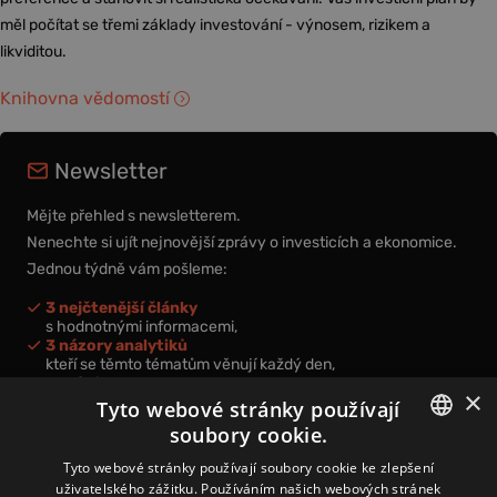
měl počítat se třemi základy investování - výnosem, rizikem a
likviditou.
Knihovna vědomostí
Newsletter
Mějte přehled s newsletterem.
Nenechte si ujít nejnovější zprávy o investicích a ekonomice.
Jednou týdně vám pošleme:
3 nejčtenější články
s hodnotnými informacemi,
3 názory analytiků
kteří se těmto tématům věnují každý den,
nová videa a podcasty
×
k prohloubení vašich znalostí.
Tyto webové stránky používají
soubory cookie.
CZECH
Tyto webové stránky používají soubory cookie ke zlepšení
uživatelského zážitku. Používáním našich webových stránek