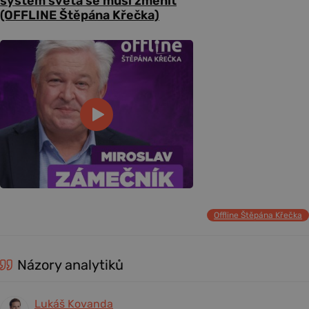
systém světa se musí změnit
(OFFLINE Štěpána Křečka)
Offline Štěpána Křečka
Názory analytiků
Lukáš Kovanda