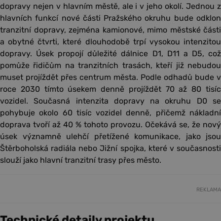
dopravy nejen v hlavním městě, ale i v jeho okolí. Jednou z
hlavních funkcí nové části Pražského okruhu bude odklon
tranzitní dopravy, zejména kamionové, mimo městské části
a obytné čtvrti, které dlouhodobě trpí vysokou intenzitou
dopravy. Úsek propojí důležité dálnice D1, D11 a D5, což
pomůže řidičům na tranzitních trasách, kteří již nebudou
muset projíždět přes centrum města. Podle odhadů bude v
roce 2030 tímto úsekem denně projíždět 70 až 80 tisíc
vozidel. Současná intenzita dopravy na okruhu D0 se
pohybuje okolo 60 tisíc vozidel denně, přičemž nákladní
doprava tvoří až 40 % tohoto provozu. Očekává se, že nový
úsek významně ulehčí přetížené komunikace, jako jsou
Štěrboholská radiála nebo Jižní spojka, které v současnosti
slouží jako hlavní tranzitní trasy přes město.
REKLAMA
Technické detaily projektu