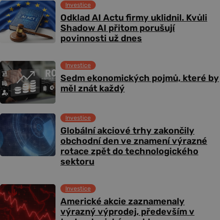
Investice
Odklad AI Actu firmy uklidnil. Kvůli
Shadow AI přitom porušují
povinnosti už dnes
Investice
Sedm ekonomických pojmů, které by
měl znát každý
Investice
Globální akciové trhy zakončily
obchodní den ve znamení výrazné
rotace zpět do technologického
sektoru
Investice
Americké akcie zaznamenaly
výrazný výprodej, především v