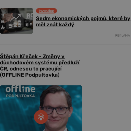
Investice
Sedm ekonomických pojmů, které by
měl znát každý
REKLAMA
Štěpán Křeček - Změny v
důchodovém systému předluží
ČR, odnesou to pracující
(OFFLINE Podpultovka)