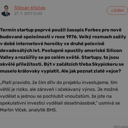
Štěpán Křeček
Sdílet
27. 1. 2017 0:00
Termín startup poprvé použil časopis Forbes pro nově
budované společnosti v roce 1976. Velký rozmach zažily
v době internetové horečky ve druhé polovině
devadesátých let. Postupně opustily americké Silicon
Valley a rozšířily se po celém světě. Startupy, to jsou
skvělé příležitosti. Být v začátcích třeba Skypickeru se
muselo královsky vyplatit. Ale jak poznat zlaté vejce?
„Platí pravidlo, že čím dřív do projektu investujeme, tím
větší je riziko, ale zároveň i očekávaný výnos. Je možné
vydělat a jednou se pochlubit vnoučatům, že jste na
spekulativní investici vydělali desetinásobek,“ usmívá se
Martin Vlček, analytik BHS.
REKLAMA