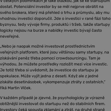
V českých podmínkách je také otázkou, jak se ke startupům
dostat. Potenciální investor by se měl nejprve obrátit na
svého brokera, který má přehled o trhu a průmyslu, aby mu
vhodnou investici doporučil. Jde o investici v rané fázi toho
byznysu, tedy vývoje firmy, produktů i tržeb, takže startupy
logicky nejsou na burze a nabídky investic bývají často
neveřejné.
„Nebo je naopak možné investovat prostřednictvím
veřejných platforem, které jsou většinou samy startupy, na
získávání peněz třeba pomocí crowdsourcingu. Tam je
výhodou, že můžete prostředky rozložit mezi více investic.
Je totiž třeba si uvědomit, že investice do startupu je
spekulace. Může vyjít jedna z deseti. Když ale z jedné
získáte desetinásobek, vykompenzuje ztráty z ostatních,“
říká Martin Vlček.
V každém případě je zjevné, že psychologicky je výrazně
obtížnější investovat do startupu než do stabilních firem.
Investory čeká spousta zklamání a ztrát, na druhé straně