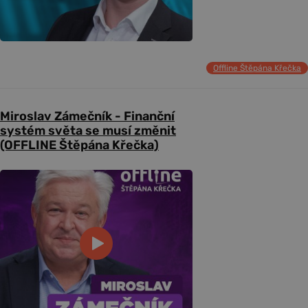
Offline Štěpána Křečka
Miroslav Zámečník - Finanční
systém světa se musí změnit
(OFFLINE Štěpána Křečka)