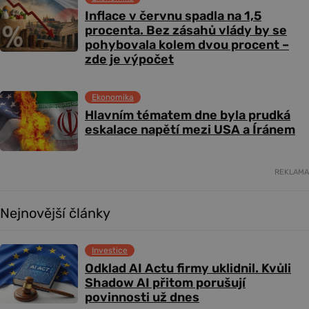
Inflace v červnu spadla na 1,5
procenta. Bez zásahů vlády by se
pohybovala kolem dvou procent –
zde je výpočet
Ekonomika
Hlavním tématem dne byla prudká
eskalace napětí mezi USA a Íránem
REKLAMA
Nejnovější články
Investice
Odklad AI Actu firmy uklidnil. Kvůli
Shadow AI přitom porušují
povinnosti už dnes