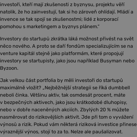
investoři, kteří mají zkušenosti z byznysu, projektu věří
natolik, že ho zainvestují, tak si ho zároveň ohlídají. Mládí a
invence se tak spojí se zkušenostmi; lidé z korporací
pomohou s marketingem a byznys plánem.“
Investory do startupů zkrátka láká možnost přivést na svět
něco nového. A proto se daří fondům specializujícím se na
venture kapitál stejně jako platformám, které propojují
investory se startupisty, jako jsou například Busyman nebo
Byzoon.
Jak velkou část portfolia by měli investoři do startupů
maximálně vložit? „Nejběžnější strategii se říká dumbbell
neboli činka. Většinu aktiv, tak osmdesát procent, máte
v bezpečných aktivech, jako jsou krátkodobé dluhopisy,
nebo v dobře naceněných akciích. Zbylých 20 % můžete
nasměrovat do rizikovějších aktivit. Jde při tom o vyvážení
výnosů a rizik. Pokud vám některá riziková investice přinese
výraznější výnos, stojí to za to. Nelze ale paušalizovat.