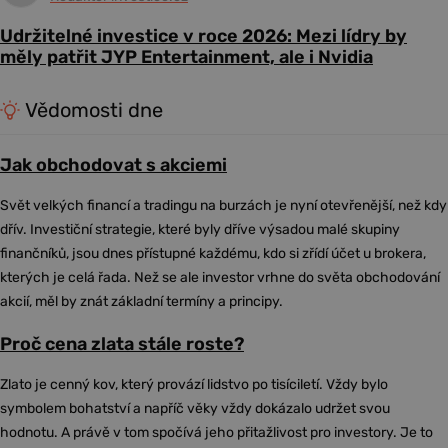
Udržitelné investice v roce 2026: Mezi lídry by
měly patřit JYP Entertainment, ale i Nvidia
Vědomosti dne
Jak obchodovat s akciemi
Svět velkých financí a tradingu na burzách je nyní otevřenější, než kdy
dřív. Investiční strategie, které byly dříve výsadou malé skupiny
finančníků, jsou dnes přístupné každému, kdo si zřídí účet u brokera,
kterých je celá řada. Než se ale investor vrhne do světa obchodování
akcií, měl by znát základní termíny a principy.
Proč cena zlata stále roste?
Zlato je cenný kov, který provází lidstvo po tisíciletí. Vždy bylo
symbolem bohatství a napříč věky vždy dokázalo udržet svou
hodnotu. A právě v tom spočívá jeho přitažlivost pro investory. Je to