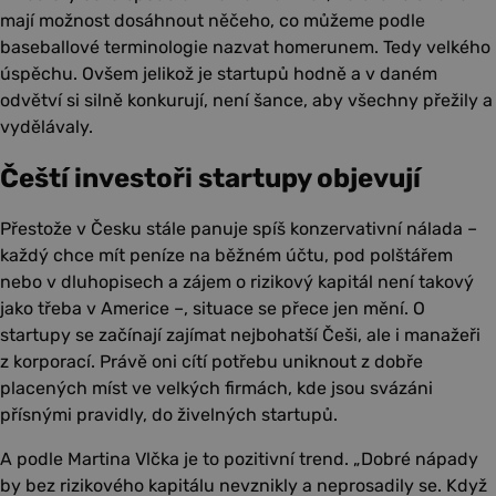
mají možnost dosáhnout něčeho, co můžeme podle
baseballové terminologie nazvat homerunem. Tedy velkého
úspěchu. Ovšem jelikož je startupů hodně a v daném
odvětví si silně konkurují, není šance, aby všechny přežily a
vydělávaly.
Čeští investoři startupy objevují
Přestože v Česku stále panuje spíš konzervativní nálada –
každý chce mít peníze na běžném účtu, pod polštářem
nebo v dluhopisech a zájem o rizikový kapitál není takový
jako třeba v Americe –, situace se přece jen mění. O
startupy se začínají zajímat nejbohatší Češi, ale i manažeři
z korporací. Právě oni cítí potřebu uniknout z dobře
placených míst ve velkých firmách, kde jsou svázáni
přísnými pravidly, do živelných startupů.
A podle Martina Vlčka je to pozitivní trend. „Dobré nápady
by bez rizikového kapitálu nevznikly a neprosadily se. Když