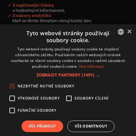
3 nejčtenější články
s hodnotnými informacemi,
3 názory analytiků
kteří se těmto tématům věnují každý den,
nová videa a podcasty
×
k prohloubení vašich znalostí.
Tyto webové stránky používají
soubory cookie.
CZECH
Tyto webové stránky používají soubory cookie ke zlepšení
uživatelského zážitku. Používáním našich webových stránek
CZ
souhlasíte se všemi soubory cookie v souladu s našimi zásadami
Přihlášením k newsletteru vyjadřujete svůj souhlas s
podmínkami
používání souborů cookie.
Více informací
zpracování osobních údajů
.
ZOBRAZIT PARTNERY
(1491) →
Kontakt
NEZBYTNĚ NUTNÉ SOUBORY
Zásady používání souborů cookies
Zpracování osobních údajů
VÝKONOVÉ SOUBORY
SOUBORY CÍLENÍ
Autoři
Nastavení cookies
FUNKČNÍ SOUBORY
VŠE PŘIJMOUT
VŠE ODMÍTNOUT