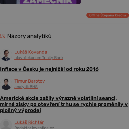
Offline Štěpána Křečka
Názory analytiků
Lukáš Kovanda
hlavní ekonom Trinity Bank
Inflace v Česku je nejnižší od roku 2016
Timur Barotov
analytik BHS
Americké akcie zažily výrazně volatilní seanci,
mírné zisky po otevření trhu se rychle proměnily v
plošný výprodej
Lukáš Richtár
Redaktor investice.cz