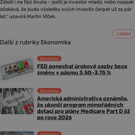
Záleží i na fázi života – jestli je investor mladý, nebo naopak
očekává, že bude výsledky svých investic čerpat už za pár
let,“ uzavírá Martin Vlček.
Sdílet
Další z rubriky Ekonomika
Ekonomika
FED ponechal úrokové sazby beze
změny v pásmu 3,50–3,75 %
Ekonomika
Americká administrativa oznámila,
že ukončí program mimořádných
dotací pro plány Medicare Part D již
po roce 2026
Ekonomika