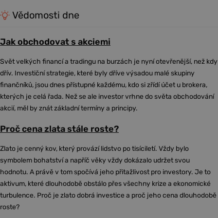
Vědomosti dne
Jak obchodovat s akciemi
Svět velkých financí a tradingu na burzách je nyní otevřenější, než kdy
dřív. Investiční strategie, které byly dříve výsadou malé skupiny
finančníků, jsou dnes přístupné každému, kdo si zřídí účet u brokera,
kterých je celá řada. Než se ale investor vrhne do světa obchodování
akcií, měl by znát základní termíny a principy.
Proč cena zlata stále roste?
Zlato je cenný kov, který provází lidstvo po tisíciletí. Vždy bylo
symbolem bohatství a napříč věky vždy dokázalo udržet svou
hodnotu. A právě v tom spočívá jeho přitažlivost pro investory. Je to
aktivum, které dlouhodobě obstálo přes všechny krize a ekonomické
turbulence. Proč je zlato dobrá investice a proč jeho cena dlouhodobě
roste?