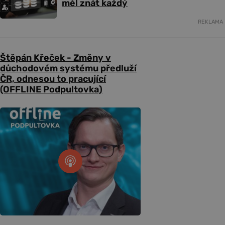
měl znát každý
REKLAMA
Štěpán Křeček - Změny v
důchodovém systému předluží
ČR, odnesou to pracující
(OFFLINE Podpultovka)