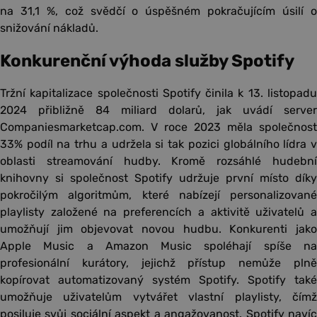
na 31,1 %, což svědčí o úspěšném pokračujícím úsilí o
snižování nákladů.
Konkurenční výhoda služby Spotify
Tržní kapitalizace společnosti Spotify činila k 13. listopadu
2024 přibližně 84 miliard dolarů, jak uvádí server
Companiesmarketcap.com. V roce 2023 měla společnost
33% podíl na trhu a udržela si tak pozici globálního lídra v
oblasti streamování hudby. Kromě rozsáhlé hudební
knihovny si společnost Spotify udržuje první místo díky
pokročilým algoritmům, které nabízejí personalizované
playlisty založené na preferencích a aktivitě uživatelů a
umožňují jim objevovat novou hudbu. Konkurenti jako
Apple Music a Amazon Music spoléhají spíše na
profesionální kurátory, jejichž přístup nemůže plně
kopírovat automatizovaný systém Spotify. Spotify také
umožňuje uživatelům vytvářet vlastní playlisty, čímž
posiluje svůj sociální aspekt a angažovanost. Spotify navíc