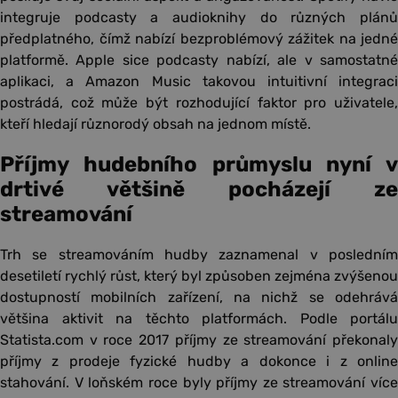
integruje podcasty a audioknihy do různých plánů
předplatného, čímž nabízí bezproblémový zážitek na jedné
platformě. Apple sice podcasty nabízí, ale v samostatné
aplikaci, a Amazon Music takovou intuitivní integraci
postrádá, což může být rozhodující faktor pro uživatele,
kteří hledají různorodý obsah na jednom místě.
Příjmy hudebního průmyslu nyní v
drtivé většině pocházejí ze
streamování
Trh se streamováním hudby zaznamenal v posledním
desetiletí rychlý růst, který byl způsoben zejména zvýšenou
dostupností mobilních zařízení, na nichž se odehrává
většina aktivit na těchto platformách. Podle portálu
Statista.com v roce 2017 příjmy ze streamování překonaly
příjmy z prodeje fyzické hudby a dokonce i z online
stahování. V loňském roce byly příjmy ze streamování více