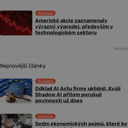
Investice
Americké akcie zaznamenaly
výrazný výprodej, především v
technologickém sektoru
REKLAMA
Nejnovější články
Investice
Odklad AI Actu firmy uklidnil. Kvůli
Shadow AI přitom porušují
povinnosti už dnes
Investice
Sedm ekonomických pojmů, které by