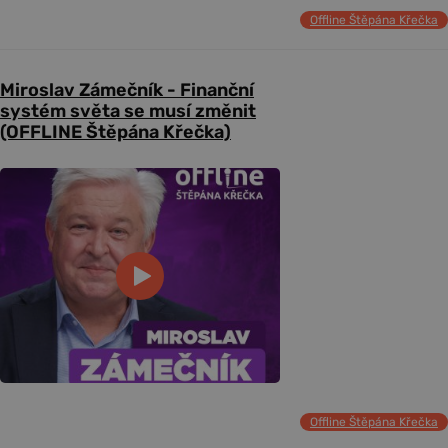
Offline Štěpána Křečka
Miroslav Zámečník - Finanční
systém světa se musí změnit
(OFFLINE Štěpána Křečka)
Offline Štěpána Křečka