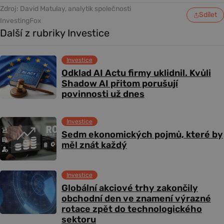
Zdroj: David Matulay, analytik společnosti
Sdílet
InvestingFox
Další z rubriky Investice
Investice
Odklad AI Actu firmy uklidnil. Kvůli
Shadow AI přitom porušují
povinnosti už dnes
Investice
Sedm ekonomických pojmů, které by
měl znát každý
Investice
Globální akciové trhy zakončily
obchodní den ve znamení výrazné
rotace zpět do technologického
sektoru