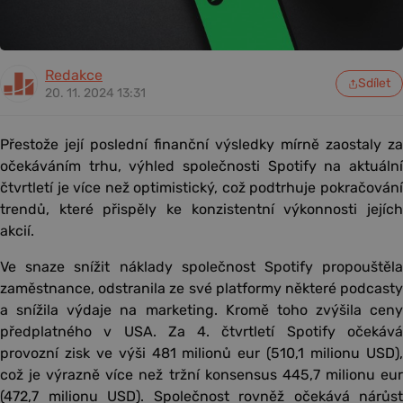
Redakce
Sdílet
20. 11. 2024 13:31
Přestože její poslední finanční výsledky mírně zaostaly za
očekáváním trhu, výhled společnosti Spotify na aktuální
čtvrtletí je více než optimistický, což podtrhuje pokračování
trendů, které přispěly ke konzistentní výkonnosti jejích
akcií.
Ve snaze snížit náklady společnost Spotify propouštěla
zaměstnance, odstranila ze své platformy některé podcasty
a snížila výdaje na marketing. Kromě toho zvýšila ceny
předplatného v USA. Za 4. čtvrtletí Spotify očekává
provozní zisk ve výši 481 milionů eur (510,1 milionu USD),
což je výrazně více než tržní konsensus 445,7 milionu eur
(472,7 milionu USD). Společnost rovněž očekává nárůst