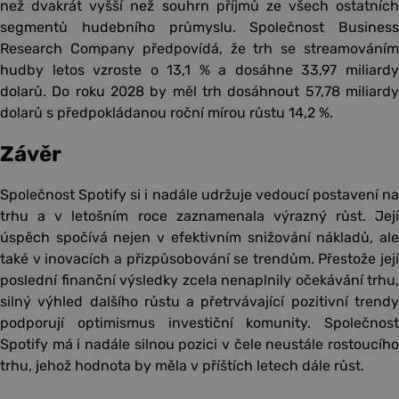
než dvakrát vyšší než souhrn příjmů ze všech ostatních
segmentů hudebního průmyslu. Společnost Business
Research Company předpovídá, že trh se streamováním
hudby letos vzroste o 13,1 % a dosáhne 33,97 miliardy
dolarů. Do roku 2028 by měl trh dosáhnout 57,78 miliardy
dolarů s předpokládanou roční mírou růstu 14,2 %.
Závěr
Společnost Spotify si i nadále udržuje vedoucí postavení na
trhu a v letošním roce zaznamenala výrazný růst. Její
úspěch spočívá nejen v efektivním snižování nákladů, ale
také v inovacích a přizpůsobování se trendům. Přestože její
poslední finanční výsledky zcela nenaplnily očekávání trhu,
silný výhled dalšího růstu a přetrvávající pozitivní trendy
podporují optimismus investiční komunity. Společnost
Spotify má i nadále silnou pozici v čele neustále rostoucího
trhu, jehož hodnota by měla v příštích letech dále růst.