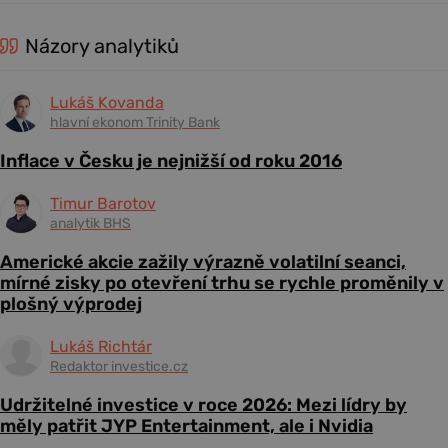
Názory analytiků
Lukáš Kovanda
hlavní ekonom Trinity Bank
Inflace v Česku je nejnižší od roku 2016
Timur Barotov
analytik BHS
Americké akcie zažily výrazně volatilní seanci,
mírné zisky po otevření trhu se rychle proměnily v
plošný výprodej
Lukáš Richtár
Redaktor investice.cz
Udržitelné investice v roce 2026: Mezi lídry by
měly patřit JYP Entertainment, ale i Nvidia