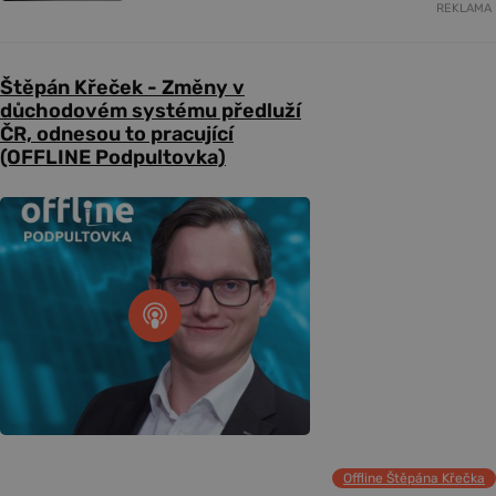
REKLAMA
Štěpán Křeček - Změny v
důchodovém systému předluží
ČR, odnesou to pracující
(OFFLINE Podpultovka)
Offline Štěpána Křečka