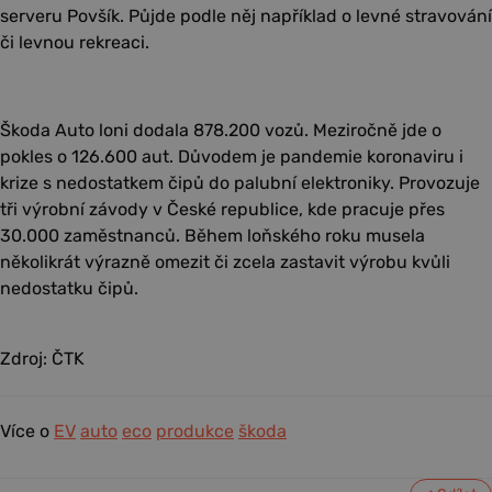
serveru Povšík. Půjde podle něj například o levné stravování
či levnou rekreaci.
Škoda Auto loni dodala 878.200 vozů. Meziročně jde o
pokles o 126.600 aut. Důvodem je pandemie koronaviru i
krize s nedostatkem čipů do palubní elektroniky. Provozuje
tři výrobní závody v České republice, kde pracuje přes
30.000 zaměstnanců. Během loňského roku musela
několikrát výrazně omezit či zcela zastavit výrobu kvůli
nedostatku čipů.
Zdroj: ČTK
Více o
EV
auto
eco
produkce
škoda