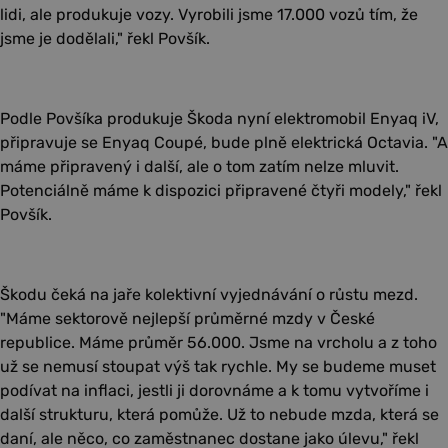
lidi, ale produkuje vozy. Vyrobili jsme 17.000 vozů tím, že
jsme je dodělali," řekl Povšík.
Podle Povšíka produkuje Škoda nyní elektromobil Enyaq iV,
připravuje se Enyaq Coupé, bude plně elektrická Octavia. "A
máme připravený i další, ale o tom zatím nelze mluvit.
Potenciálně máme k dispozici připravené čtyři modely," řekl
Povšík.
Škodu čeká na jaře kolektivní vyjednávání o růstu mezd.
"Máme sektorově nejlepší průměrné mzdy v České
republice. Máme průměr 56.000. Jsme na vrcholu a z toho
už se nemusí stoupat výš tak rychle. My se budeme muset
podívat na inflaci, jestli ji dorovnáme a k tomu vytvoříme i
další strukturu, která pomůže. Už to nebude mzda, která se
daní, ale něco, co zaměstnanec dostane jako úlevu," řekl