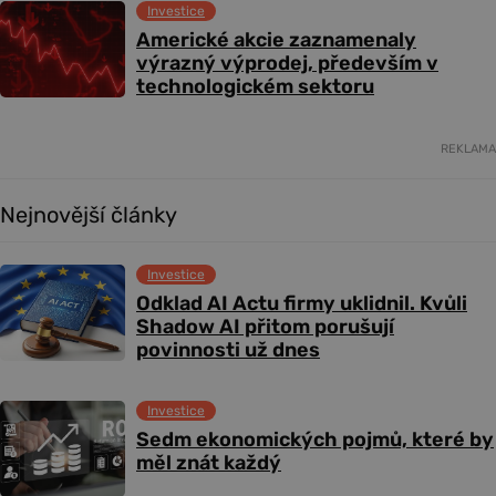
Investice
Americké akcie zaznamenaly
výrazný výprodej, především v
technologickém sektoru
REKLAMA
Nejnovější články
Investice
Odklad AI Actu firmy uklidnil. Kvůli
Shadow AI přitom porušují
povinnosti už dnes
Investice
Sedm ekonomických pojmů, které by
měl znát každý