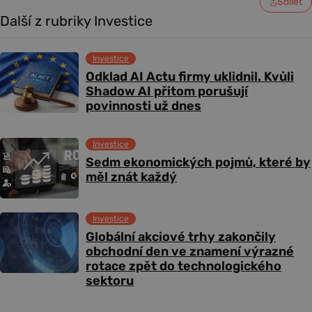
Sdílet
Další z rubriky Investice
Investice
Odklad AI Actu firmy uklidnil. Kvůli
Shadow AI přitom porušují
povinnosti už dnes
Investice
Sedm ekonomických pojmů, které by
měl znát každý
Investice
Globální akciové trhy zakončily
obchodní den ve znamení výrazné
rotace zpět do technologického
sektoru