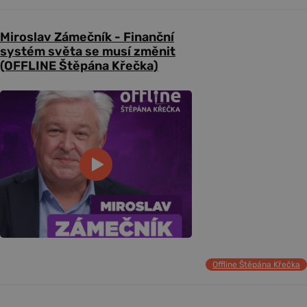
Miroslav Zámečník - Finanční
systém světa se musí změnit
(OFFLINE Štěpána Křečka)
Offline Štěpána Křečka