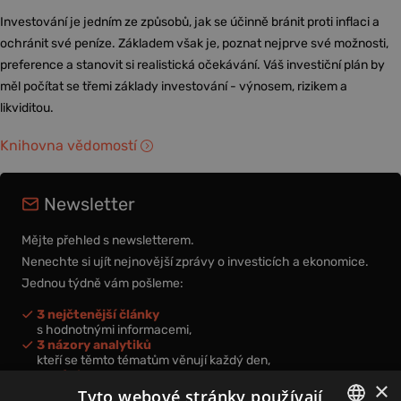
Investování je jedním ze způsobů, jak se účinně bránit proti inflaci a
ochránit své peníze. Základem však je, poznat nejprve své možnosti,
preference a stanovit si realistická očekávání. Váš investiční plán by
měl počítat se třemi základy investování - výnosem, rizikem a
likviditou.
Knihovna vědomostí
Newsletter
Mějte přehled s newsletterem.
Nenechte si ujít nejnovější zprávy o investicích a ekonomice.
Jednou týdně vám pošleme:
3 nejčtenější články
s hodnotnými informacemi,
3 názory analytiků
kteří se těmto tématům věnují každý den,
nová videa a podcasty
×
k prohloubení vašich znalostí.
Tyto webové stránky používají