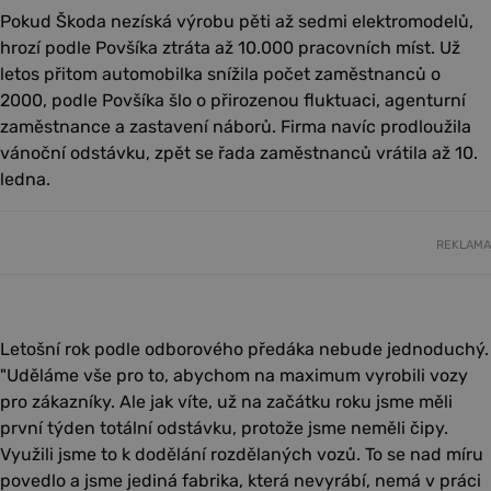
Pokud Škoda nezíská výrobu pěti až sedmi elektromodelů,
hrozí podle Povšíka ztráta až 10.000 pracovních míst. Už
letos přitom automobilka snížila počet zaměstnanců o
2000, podle Povšíka šlo o přirozenou fluktuaci, agenturní
zaměstnance a zastavení náborů. Firma navíc prodloužila
vánoční odstávku, zpět se řada zaměstnanců vrátila až 10.
ledna.
REKLAMA
Letošní rok podle odborového předáka nebude jednoduchý.
"Uděláme vše pro to, abychom na maximum vyrobili vozy
pro zákazníky. Ale jak víte, už na začátku roku jsme měli
první týden totální odstávku, protože jsme neměli čipy.
Využili jsme to k dodělání rozdělaných vozů. To se nad míru
povedlo a jsme jediná fabrika, která nevyrábí, nemá v práci