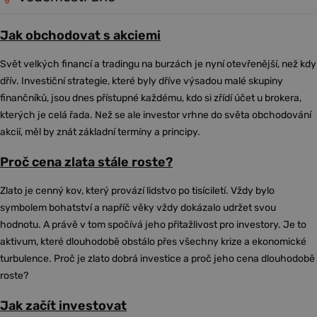
Jak obchodovat s akciemi
Svět velkých financí a tradingu na burzách je nyní otevřenější, než kdy
dřív. Investiční strategie, které byly dříve výsadou malé skupiny
finančníků, jsou dnes přístupné každému, kdo si zřídí účet u brokera,
kterých je celá řada. Než se ale investor vrhne do světa obchodování
akcií, měl by znát základní termíny a principy.
Proč cena zlata stále roste?
Zlato je cenný kov, který provází lidstvo po tisíciletí. Vždy bylo
symbolem bohatství a napříč věky vždy dokázalo udržet svou
hodnotu. A právě v tom spočívá jeho přitažlivost pro investory. Je to
aktivum, které dlouhodobě obstálo přes všechny krize a ekonomické
turbulence. Proč je zlato dobrá investice a proč jeho cena dlouhodobě
roste?
Jak začít investovat