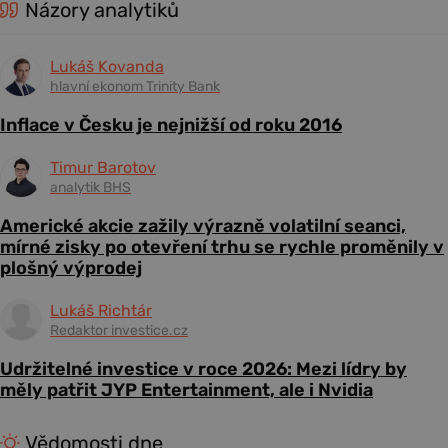
Názory analytiků
Lukáš Kovanda
hlavní ekonom Trinity Bank
Inflace v Česku je nejnižší od roku 2016
Timur Barotov
analytik BHS
Americké akcie zažily výrazně volatilní seanci,
mírné zisky po otevření trhu se rychle proměnily v
plošný výprodej
Lukáš Richtár
Redaktor investice.cz
Udržitelné investice v roce 2026: Mezi lídry by
měly patřit JYP Entertainment, ale i Nvidia
Vědomosti dne