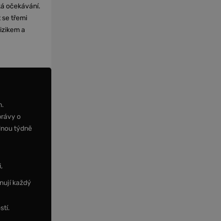
cká očekávání.
 se třemi
izikem a
m.
právy o
dnou týdně
,
nují každý
stí.