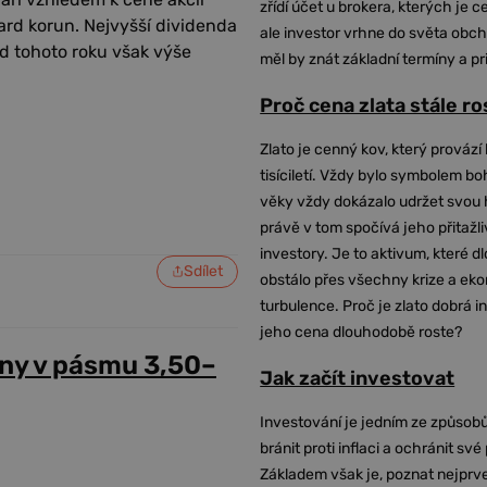
zřídí účet u brokera, kterých je c
ard korun. Nejvyšší dividenda
ale investor vrhne do světa obch
Od tohoto roku však výše
měl by znát základní termíny a pr
Proč cena zlata stále r
Zlato je cenný kov, který provází 
tisíciletí. Vždy bylo symbolem bo
věky vždy dokázalo udržet svou 
právě v tom spočívá jeho přitažli
investory. Je to aktivum, které 
Sdílet
obstálo přes všechny krize a ek
turbulence. Proč je zlato dobrá i
jeho cena dlouhodobě roste?
ny v pásmu 3,50–
Jak začít investovat
Investování je jedním ze způsobů
bránit proti inflaci a ochránit své
Základem však je, poznat nejprv