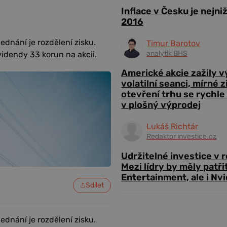
Inflace v Česku je nejni
2016
dnání je rozdělení zisku.
Timur Barotov
analytik BHS
idendy 33 korun na akcii.
Americké akcie zažily 
volatilní seanci, mírné 
otevření trhu se rychle
v plošný výprodej
Lukáš Richtár
Redaktor investice.cz
Udržitelné investice v 
Mezi lídry by měly patři
Entertainment, ale i Nvi
Sdílet
dnání je rozdělení zisku.