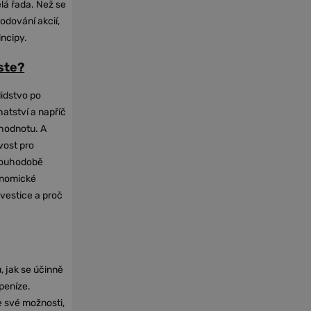
elá řada. Než se
odování akcií,
incipy.
oste?
lidstvo po
hatství a napříč
hodnotu. A
vost pro
dlouhodobě
onomické
nvestice a proč
, jak se účinně
 peníze.
e své možnosti,