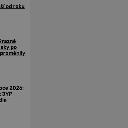
žší od roku
výrazně
zisky po
 proměnily
roce 2026:
t JYP
dia