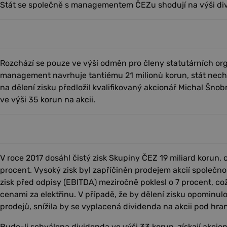
Stát se společně s managementem ČEZu shodují na výši div
Rozchází se pouze ve výši odměn pro členy statutárních or
management navrhuje tantiému 21 milionů korun, stát nechce
na dělení zisku předložil kvalifikovaný akcionář Michal Šnob
ve výši 35 korun na akcii.
V roce 2017 dosáhl čistý zisk Skupiny ČEZ 19 miliard korun,
procent. Vysoký zisk byl zapříčiněn prodejem akcií společn
zisk před odpisy (EBITDA) meziročně poklesl o 7 procent, co
cenami za elektřinu. V případě, že by dělení zisku opominul
prodejů, snížila by se vyplacená dividenda na akcii pod hran
Bude-li schválena dividenda ve výši 33 korun, získají akcio