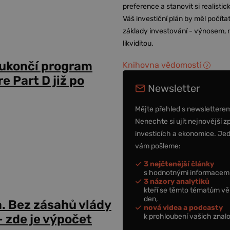
preference a stanovit si realisti
Váš investiční plán by měl počítat
základy investování - výnosem, r
likviditou.
 ukončí program
Knihovna vědomostí
 Part D již po
Newsletter
Mějte přehled s newslettere
Nenechte si ujít nejnovější z
investicích a ekonomice. Je
vám pošleme:
3 nejčtenější články
s hodnotnými informacemi
3 názory analytiků
kteří se těmto tématům vě
den,
a. Bez zásahů vlády
nová videa a podcasty
k prohloubení vašich znalo
 zde je výpočet