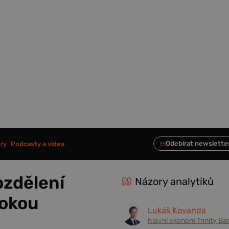
ry
Podcasty a videa
ozdělení
Názory analytiků
sokou
Lukáš Kovanda
hlavní ekonom Trinity Ba