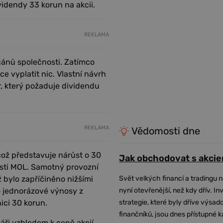
idendy 33 korun na akcii.
REKLAMA
gánů společnosti. Zatímco
 vyplatit nic. Vlastní návrh
r, který požaduje dividendu
REKLAMA
Vědomosti dne
 což představuje nárůst o 30
Jak obchodovat s akcie
osti MOL. Samotný provozní
ž bylo zapříčiněno nižšími
Svět velkých financí a tradingu 
o jednorázové výnosy z
nyní otevřenější, než kdy dřív. In
ici 30 korun.
strategie, které byly dříve výsa
finančníků, jsou dnes přístupné 
náři vzhledem k ceně akcií