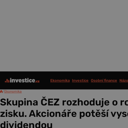
Ekonomika
Investice
Osobní finance
Názo
/
Ekonomika
Skupina ČEZ rozhoduje o r
zisku. Akcionáře potěší vy
dividendou