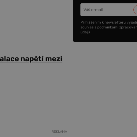
Přihlášením k newsletteru vyjadř
souhlas s
podmínkami zpracován
údajů
.
alace napětí mezi
REKLAMA