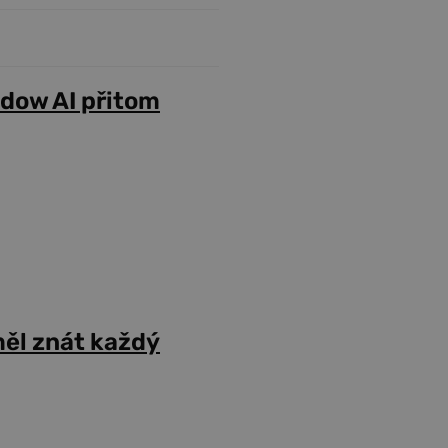
adow AI přitom
ěl znát každý