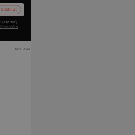
ujete svůj
í osobních
REKLAMA