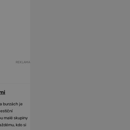
REKLAMA
mi
na burzách je
vestiční
dou malé skupiny
každému, kdo si