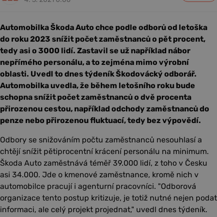
Automobilka Škoda Auto chce podle odborů od letoška
do roku 2023 snížit počet zaměstnanců o pět procent,
tedy asi o 3000 lidí. Zastavil se už například nábor
nepřímého personálu, a to zejména mimo výrobní
oblasti. Uvedl to dnes týdeník Škodovácký odborář.
Automobilka uvedla, že během letošního roku bude
schopna snížit počet zaměstnanců o dvě procenta
přirozenou cestou, například odchody zaměstnanců do
penze nebo přirozenou fluktuací, tedy bez výpovědí.
Odbory se snižováním počtu zaměstnanců nesouhlasí a
chtějí snížit pětiprocentní krácení personálu na minimum.
Škoda Auto zaměstnává téměř 39.000 lidí, z toho v Česku
asi 34.000. Jde o kmenové zaměstnance, kromě nich v
automobilce pracují i agenturní pracovníci. "Odborová
organizace tento postup kritizuje, je totiž nutné nejen podat
informaci, ale celý projekt projednat," uvedl dnes týdeník.