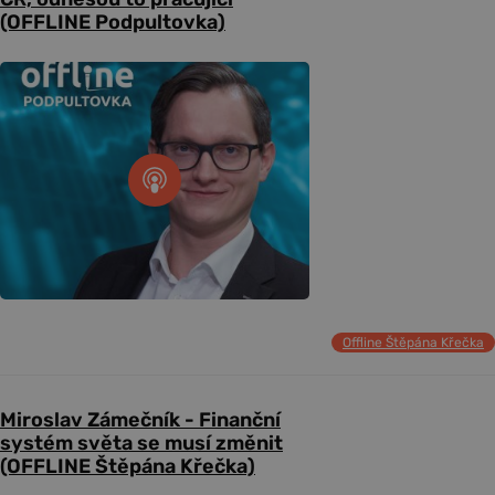
(OFFLINE Podpultovka)
Offline Štěpána Křečka
Miroslav Zámečník - Finanční
systém světa se musí změnit
(OFFLINE Štěpána Křečka)