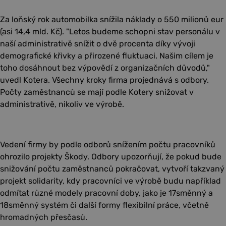
Za loňský rok automobilka snížila náklady o 550 milionů eur
(asi 14,4 mld. Kč). "Letos budeme schopni stav personálu v
naší administrativě snížit o dvě procenta díky vývoji
demografické křivky a přirozené fluktuaci. Našim cílem je
toho dosáhnout bez výpovědí z organizačních důvodů,"
uvedl Kotera. Všechny kroky firma projednává s odbory.
Počty zaměstnanců se mají podle Kotery snižovat v
administrativě, nikoliv ve výrobě.
Vedení firmy by podle odborů snížením počtu pracovníků
ohrozilo projekty Škody. Odbory upozorňují, že pokud bude
snižování počtu zaměstnanců pokračovat, vytvoří takzvaný
projekt solidarity, kdy pracovníci ve výrobě budu například
odmítat různé modely pracovní doby, jako je 17směnný a
18směnný systém či další formy flexibilní práce, včetně
hromadných přesčasů.