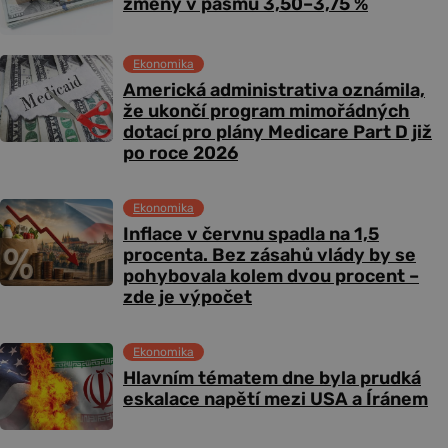
změny v pásmu 3,50–3,75 %
Ekonomika
Americká administrativa oznámila,
že ukončí program mimořádných
dotací pro plány Medicare Part D již
po roce 2026
Ekonomika
Inflace v červnu spadla na 1,5
procenta. Bez zásahů vlády by se
pohybovala kolem dvou procent –
zde je výpočet
Ekonomika
Hlavním tématem dne byla prudká
eskalace napětí mezi USA a Íránem