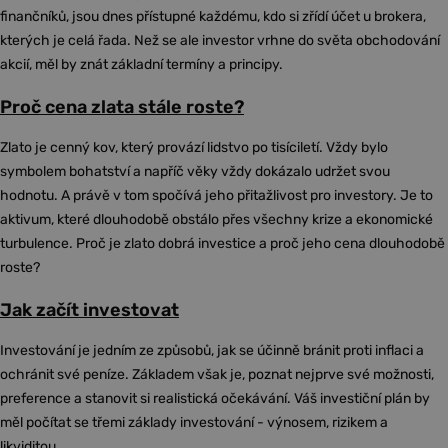
finančníků, jsou dnes přístupné každému, kdo si zřídí účet u brokera,
kterých je celá řada. Než se ale investor vrhne do světa obchodování
akcií, měl by znát základní termíny a principy.
Proč cena zlata stále roste?
Zlato je cenný kov, který provází lidstvo po tisíciletí. Vždy bylo
symbolem bohatství a napříč věky vždy dokázalo udržet svou
hodnotu. A právě v tom spočívá jeho přitažlivost pro investory. Je to
aktivum, které dlouhodobě obstálo přes všechny krize a ekonomické
turbulence. Proč je zlato dobrá investice a proč jeho cena dlouhodobě
roste?
Jak začít investovat
Investování je jedním ze způsobů, jak se účinně bránit proti inflaci a
ochránit své peníze. Základem však je, poznat nejprve své možnosti,
preference a stanovit si realistická očekávání. Váš investiční plán by
měl počítat se třemi základy investování - výnosem, rizikem a
likviditou.