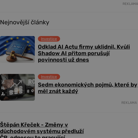
REKLAMA
Nejnovější články
Investice
Odklad AI Actu firmy uklidnil. Kvůli
Shadow AI přitom porušují
povinnosti už dnes
Investice
Sedm ekonomických pojmů, které by
měl znát každý
REKLAMA
Štěpán Křeček - Změny v
důchodovém systému předluží
ČR, odnesou to pracující