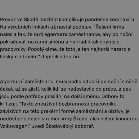
Provoz ve Škodě mezitím komplikuje pandemie koronaviru.
Na výrobních linkách už nastal podstav. "Řešení firma
nalezla tak, že nutí agenturní zaměstnance, aby po noční
pokračovali na ranní směnu a nahradili tak chybějící
pracovníky. Podotýkáme, že toto je ten nejhorší hazard s
lidským zdravím," doplnili odboráři.
Agenturní zaměstnanci musí podle odborů po noční směně
čekat, až se zjistí, kolik lidí se nedostavilo do práce, a pak
jsou podle potřeby posíláni na další směnu. Odbory to
kritizují. "Takto zneužívat bezbrannosti pracovníků,
závislých na této prekérní formě zaměstnání a obživy, je
nedůstojné nejen v rámci firmy Škoda, ale i celém koncernu
Volkswagen," uvedl Škodovácký odborář.