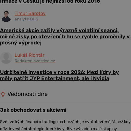
Inflace v Česku je nejnižší od roku 2016
Timur Barotov
analytik BHS
Americké akcie zažily výrazně volatilní seanci,
mírné zisky po otevření trhu se rychle proměnily v
plošný výprodej
Lukáš Richtár
Redaktor investice.cz
Udržitelné investice v roce 2026: Mezi lídry by
měly patřit JYP Entertainment, ale i Nvidia
Vědomosti dne
Jak obchodovat s akciemi
Svět velkých financí a tradingu na burzách je nyní otevřenější, než kdy
dřív. Investiční strategie, které byly dříve výsadou malé skupiny