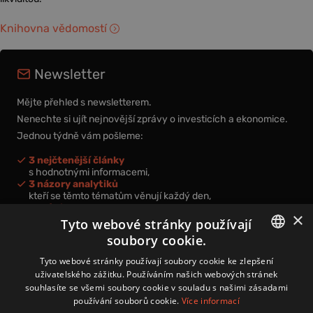
Knihovna vědomostí
Newsletter
Mějte přehled s newsletterem.
Nenechte si ujít nejnovější zprávy o investicích a ekonomice.
Jednou týdně vám pošleme:
3 nejčtenější články
s hodnotnými informacemi,
3 názory analytiků
kteří se těmto tématům věnují každý den,
nová videa a podcasty
×
k prohloubení vašich znalostí.
Tyto webové stránky používají
soubory cookie.
CZECH
Tyto webové stránky používají soubory cookie ke zlepšení
uživatelského zážitku. Používáním našich webových stránek
CZ
souhlasíte se všemi soubory cookie v souladu s našimi zásadami
Přihlášením k newsletteru vyjadřujete svůj souhlas s
podmínkami
používání souborů cookie.
Více informací
zpracování osobních údajů
.