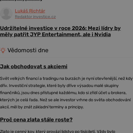
Lukáš Richtár
Redaktor investice.cz
Udržitelné investice v roce 2026: Mezi lídry by
měly patřit JYP Entertainment, ale i Nvidia
Vědomosti dne
Jak obchodovat s akciemi
Svět velkých financí a tradingu na burzách je nyní otevřenější, než kdy
dřív. Investiční strategie, které byly dříve výsadou malé skupiny
finančníků, jsou dnes přístupné každému, kdo si zřídí účet u brokera,
kterých je celá řada. Než se ale investor vrhne do světa obchodování
akcií, měl by znát základní termíny a principy.
Proč cena zlata stále roste?
Zlato je cenný kov, který provází lidstvo po tisíciletí. Vždy bylo