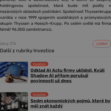
holdingovou společnost, která bude mít podíly v
nezávislých oblastech podnikání. Společnost Thyssenkrupp
vznikla v roce 1999 spojením ocelářských a průmyslových
skupin Thyssen a Hoesch-Krupp. Po celém světě má firma
téměř 96.000 zaměstnanců.
Zdroj: ČTK
Sdílet
Další z rubriky Investice
Investice
Odklad AI Actu firmy uklidnil. Kvůli
Shadow AI přitom porušují
povinnosti už dnes
Investice
Sedm ekonomických pojmů, které by
měl znát každý