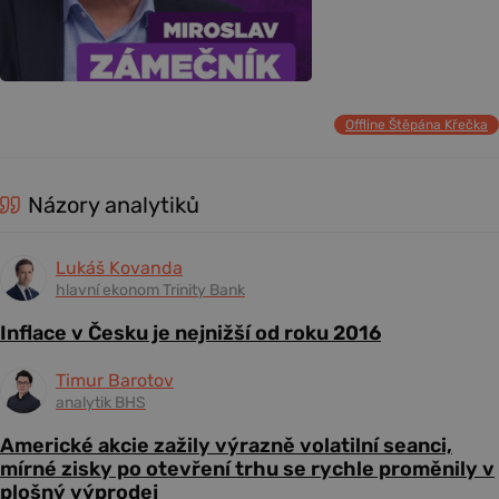
Offline Štěpána Křečka
Názory analytiků
Lukáš Kovanda
hlavní ekonom Trinity Bank
Inflace v Česku je nejnižší od roku 2016
Timur Barotov
analytik BHS
Americké akcie zažily výrazně volatilní seanci,
mírné zisky po otevření trhu se rychle proměnily v
plošný výprodej