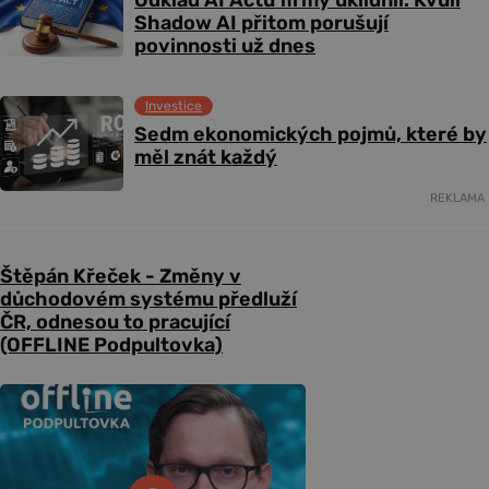
Shadow AI přitom porušují
povinnosti už dnes
Investice
Sedm ekonomických pojmů, které by
měl znát každý
REKLAMA
Štěpán Křeček - Změny v
důchodovém systému předluží
ČR, odnesou to pracující
(OFFLINE Podpultovka)