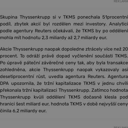
REKLAMA
Skupina Thyssenkrupp si v TKMS ponechala 51procentní
podíl, zbytek akcií byl rozdělen mezi investory. Analytici
podle agentury Reuters očekávali, že TKMS by po oddělení
mohla mít hodnotu 2,3 miliardy až 2,7 miliardy eur.
Akcie Thyssenkrupp naopak dopoledne ztrácely více než 20
procent. To odráží právě dopad vyčlenění součásti TKMS.
Po úpravě páteční závěrečné ceny tak, aby byla transakce
zohledněna, akcie Thyssenkrupp naopak vykazovaly asi
desetiprocentní růst, uvedla agentura Reuters. Agentura
DPA upozornila, že tržní kapitalizace TKMS v jednu chvíli
překonala tržní kapitalizaci Thyssenkrupp. Zatímco hodnota
Thyssenkrupp kvůli oddělení TKMS dočasně klesla pod
hranici šest miliard eur, hodnota TKMS v době nejvyšší ceny
činila 6,2 miliardy eur.
REKLAMA