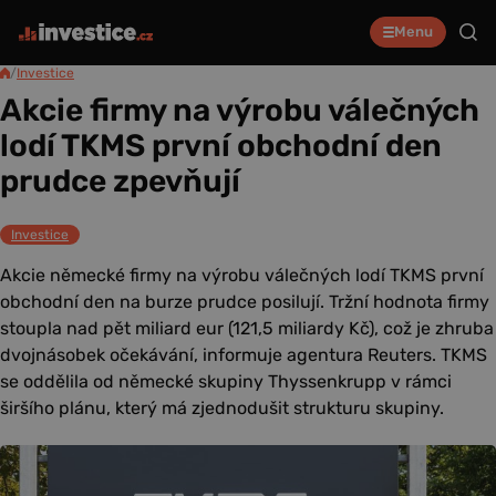
Menu
/
Investice
Akcie firmy na výrobu válečných
lodí TKMS první obchodní den
prudce zpevňují
Investice
Akcie německé firmy na výrobu válečných lodí TKMS první
obchodní den na burze prudce posilují. Tržní hodnota firmy
stoupla nad pět miliard eur (121,5 miliardy Kč), což je zhruba
dvojnásobek očekávání, informuje agentura Reuters. TKMS
se oddělila od německé skupiny Thyssenkrupp v rámci
širšího plánu, který má zjednodušit strukturu skupiny.