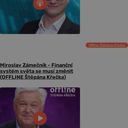
Offline Štěpána Křečka
Miroslav Zámečník - Finanční
systém světa se musí změnit
(OFFLINE Štěpána Křečka)