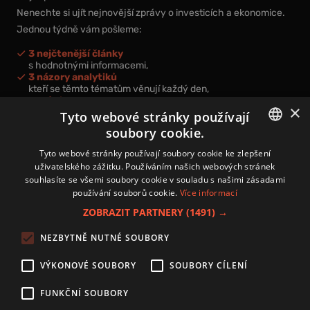
Nenechte si ujít nejnovější zprávy o investicích a ekonomice.
Jednou týdně vám pošleme:
3 nejčtenější články
s hodnotnými informacemi,
3 názory analytiků
kteří se těmto tématům věnují každý den,
nová videa a podcasty
×
k prohloubení vašich znalostí.
Tyto webové stránky používají
soubory cookie.
CZECH
Tyto webové stránky používají soubory cookie ke zlepšení
uživatelského zážitku. Používáním našich webových stránek
CZ
souhlasíte se všemi soubory cookie v souladu s našimi zásadami
Přihlášením k newsletteru vyjadřujete svůj souhlas s
podmínkami
používání souborů cookie.
Více informací
zpracování osobních údajů
.
ZOBRAZIT PARTNERY
(1491) →
Kontakt
NEZBYTNĚ NUTNÉ SOUBORY
Zásady používání souborů cookies
Zpracování osobních údajů
VÝKONOVÉ SOUBORY
SOUBORY CÍLENÍ
Autoři
Nastavení cookies
FUNKČNÍ SOUBORY