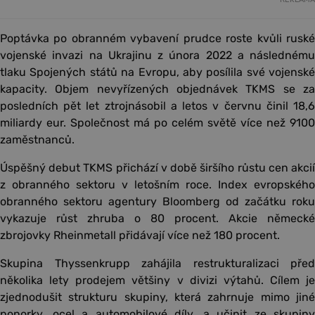
Poptávka po obranném vybavení prudce roste kvůli ruské
vojenské invazi na Ukrajinu z února 2022 a následnému
tlaku Spojených států na Evropu, aby posílila své vojenské
kapacity. Objem nevyřízených objednávek TKMS se za
posledních pět let ztrojnásobil a letos v červnu činil 18,6
miliardy eur. Společnost má po celém světě více než 9100
zaměstnanců.
Úspěšný debut TKMS přichází v době širšího růstu cen akcií
z obranného sektoru v letošním roce. Index evropského
obranného sektoru agentury Bloomberg od začátku roku
vykazuje růst zhruba o 80 procent. Akcie německé
zbrojovky Rheinmetall přidávají více než 180 procent.
Skupina Thyssenkrupp zahájila restrukturalizaci před
několika lety prodejem většiny v divizi výtahů. Cílem je
zjednodušit strukturu skupiny, která zahrnuje mimo jiné
ponorky, ocel a automobilové díly, a učinit ze skupiny