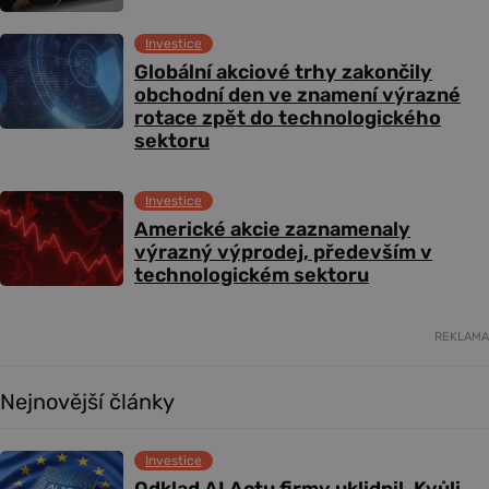
Investice
Globální akciové trhy zakončily
obchodní den ve znamení výrazné
rotace zpět do technologického
sektoru
Investice
Americké akcie zaznamenaly
výrazný výprodej, především v
technologickém sektoru
REKLAMA
Nejnovější články
Investice
Odklad AI Actu firmy uklidnil. Kvůli