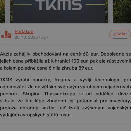
Redakce
Sdílet
20. 10. 2025 15:57
Akcie zahájily obchodování na ceně 60 eur. Dopoledne se
jejich cena přiblížila až k hranici 100 eur, pak ale růst zvolnil
a kolem poledne cena činila zhruba 89 eur.
TKMS vyrábí ponorky, fregaty a vyvíjí technologie pro
odminování. Je největším světovým výrobcem nejaderných
ponorek. Skupina Thyssenkrupp si od oddělení divize
slibuje, že tím lépe zhodnotí její potenciál pro investory,
protože obranný sektor teď kvůli zvýšeným vojenským
výdajům evropských států roste.