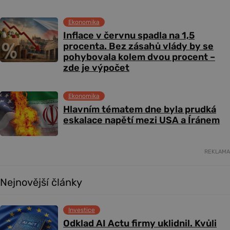
Ekonomika
Inflace v červnu spadla na 1,5
procenta. Bez zásahů vlády by se
pohybovala kolem dvou procent –
zde je výpočet
Ekonomika
Hlavním tématem dne byla prudká
eskalace napětí mezi USA a Íránem
REKLAMA
Nejnovější články
Investice
Odklad AI Actu firmy uklidnil. Kvůli