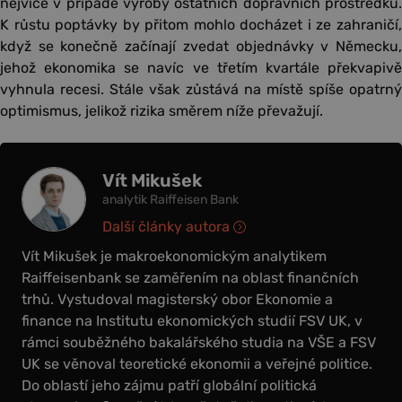
nejvíce v případě výroby ostatních dopravních prostředků.
K růstu poptávky by přitom mohlo docházet i ze zahraničí,
když se konečně začínají zvedat objednávky v Německu,
jehož ekonomika se navíc ve třetím kvartále překvapivě
vyhnula recesi. Stále však zůstává na místě spíše opatrný
optimismus, jelikož rizika směrem níže převažují.
Vít Mikušek
analytik Raiffeisen Bank
Další články autora
Vít Mikušek je makroekonomickým analytikem
Raiffeisenbank se zaměřením na oblast finančních
trhů. Vystudoval magisterský obor Ekonomie a
finance na Institutu ekonomických studií FSV UK, v
rámci souběžného bakalářského studia na VŠE a FSV
UK se věnoval teoretické ekonomii a veřejné politice.
Do oblastí jeho zájmu patří globální politická