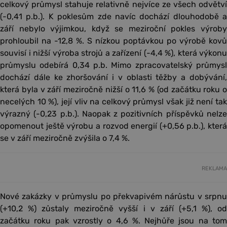
celkový průmysl stahuje relativně nejvíce ze všech odvětví
(-0,41 p.b.). K poklesům zde navíc dochází dlouhodobě a
září nebylo výjimkou, když se meziroční pokles výroby
prohloubil na -12,8 %. S nízkou poptávkou po výrobě kovů
souvisí i nižší výroba strojů a zařízení (-4,4 %), která výkonu
průmyslu odebírá 0,34 p.b. Mimo zpracovatelský průmysl
dochází dále ke zhoršování i v oblasti těžby a dobývání,
která byla v září meziročně nižší o 11,6 % (od začátku roku o
necelých 10 %), její vliv na celkový průmysl však již není tak
výrazný (-0,23 p.b.). Naopak z pozitivních příspěvků nelze
opomenout ještě výrobu a rozvod energií (+0,56 p.b.), která
se v září meziročně zvýšila o 7,4 %.
REKLAMA
Nové zakázky v průmyslu po překvapivém nárůstu v srpnu
(+10,2 %) zůstaly meziročně vyšší i v září (+5,1 %), od
začátku roku pak vzrostly o 4,6 %. Nejhůře jsou na tom