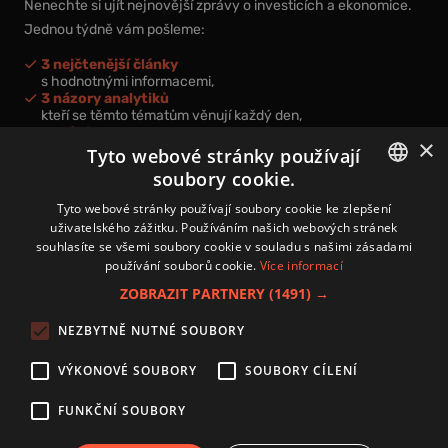
Nenechte si ujít nejnovější zprávy o investicích a ekonomice.
Jednou týdně vám pošleme:
3 nejčtenější články
s hodnotnými informacemi,
3 názory analytiků
kteří se těmto tématům věnují každý den,
nová videa a podcasty
×
k prohloubení vašich znalostí.
Tyto webové stránky používají
soubory cookie.
CZECH
Tyto webové stránky používají soubory cookie ke zlepšení
uživatelského zážitku. Používáním našich webových stránek
CZ
souhlasíte se všemi soubory cookie v souladu s našimi zásadami
Přihlášením k newsletteru vyjadřujete svůj souhlas s
podmínkami
používání souborů cookie.
Více informací
zpracování osobních údajů
.
ZOBRAZIT PARTNERY
(1491) →
Kontakt
NEZBYTNĚ NUTNÉ SOUBORY
Zásady používání souborů cookies
Zpracování osobních údajů
VÝKONOVÉ SOUBORY
SOUBORY CÍLENÍ
Autoři
Nastavení cookies
FUNKČNÍ SOUBORY