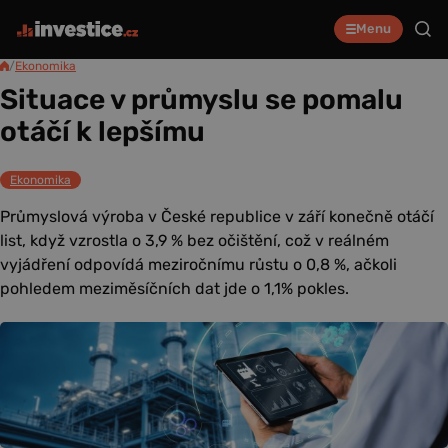
Menu
/
Ekonomika
Situace v průmyslu se pomalu
otáčí k lepšímu
Ekonomika
Průmyslová výroba v České republice v září konečně otáčí
list, když vzrostla o 3,9 % bez očištění, což v reálném
vyjádření odpovídá meziročnímu růstu o 0,8 %, ačkoli
pohledem meziměsíčních dat jde o 1,1% pokles.