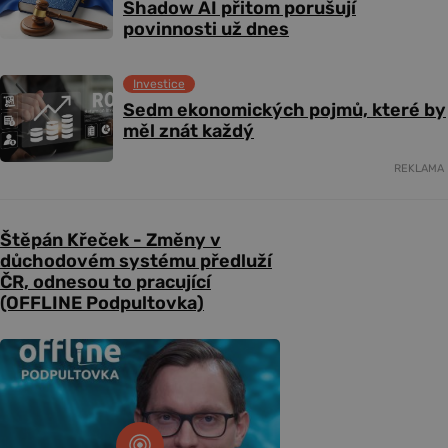
Shadow AI přitom porušují
povinnosti už dnes
Investice
Sedm ekonomických pojmů, které by
měl znát každý
REKLAMA
Štěpán Křeček - Změny v
důchodovém systému předluží
ČR, odnesou to pracující
(OFFLINE Podpultovka)