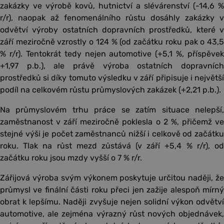
zakázky ve výrobě kovů, hutnictví a slévárenství (-14,6 %
r/r), naopak až fenomenálního růstu dosáhly zakázky v
odvětví výroby ostatních dopravních prostředků, které v
září meziročně vzrostly o 124 % (od začátku roku pak o 43,5
% r/r). Tentokrát tedy nejen automotive (+5,1 %, příspěvek
+1,97 p.b.), ale právě výroba ostatních dopravních
prostředků si díky tomuto výsledku v září připisuje i největší
podíl na celkovém růstu průmyslových zakázek (+2,21 p.b.).
Na průmyslovém trhu práce se zatím situace nelepší,
zaměstnanost v září meziročně poklesla o 2 %, přičemž ve
stejné výši je počet zaměstnanců nižší i celkově od začátku
roku. Tlak na růst mezd zůstává (v září +5,4 % r/r), od
začátku roku jsou mzdy vyšší o 7 % r/r.
Zářijová výroba svým výkonem poskytuje určitou naději, že
průmysl ve finální části roku přeci jen zažije alespoň mírný
obrat k lepšímu. Naději zvyšuje nejen solidní výkon odvětví
automotive, ale zejména výrazný růst nových objednávek,