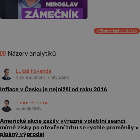
Offline Štěpána Křečka
Názory analytiků
Lukáš Kovanda
hlavní ekonom Trinity Bank
Inflace v Česku je nejnižší od roku 2016
Timur Barotov
analytik BHS
Americké akcie zažily výrazně volatilní seanci,
mírné zisky po otevření trhu se rychle proměnily v
plošný výprodej