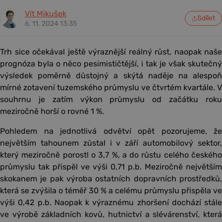
Vít Mikušek
Sdílet
6. 11. 2024 13:35
Trh sice očekával ještě výraznější reálný růst, naopak naše
prognóza byla o něco pesimističtější, i tak je však skutečný
výsledek poměrně důstojný a skýtá naděje na alespoň
mírné zotavení tuzemského průmyslu ve čtvrtém kvartále. V
souhrnu je zatím výkon průmyslu od začátku roku
meziročně horší o rovné 1 %.
Pohledem na jednotlivá odvětví opět pozorujeme, že
největším tahounem zůstal i v září automobilový sektor,
který meziročně porostl o 3,7 %, a do růstu celého českého
průmyslu tak přispěl ve výši 0,71 p.b. Meziročně největším
skokanem je pak výroba ostatních dopravních prostředků,
která se zvýšila o téměř 30 % a celému průmyslu přispěla ve
výši 0,42 p.b. Naopak k výraznému zhoršení dochází stále
ve výrobě základních kovů, hutnictví a slévárenství, která