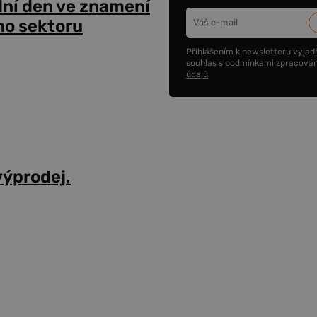
dní den ve znamení
ho sektoru
Přihlášením k newsletteru vyjadř
souhlas s
podmínkami zpracován
údajů
.
výprodej,