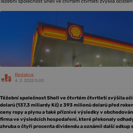
Těžební společnost Shell ve čtvrtém čtvrtletí zvýšila očištěný
Redakce
4. 2. 2022 0:00
Těžební společnost Shell ve čtvrtém čtvrtletí zvýšila oči
dolarů (137,3 miliardy Kč) z 393 milionů dolarů před roke
ceny ropy a plynu a také příznivé výsledky v obchodován
firma ve výsledcích hospodaření, které překonaly odhady.
zhruba o čtyři procenta dividendu a oznámil další odkup s