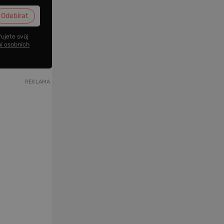
ujete svůj
í osobních
REKLAMA