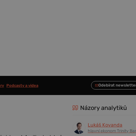
ry
Podcasty a videa
Názory analytiků
Lukáš Kovanda
hlavní ekonom Trinity Ba