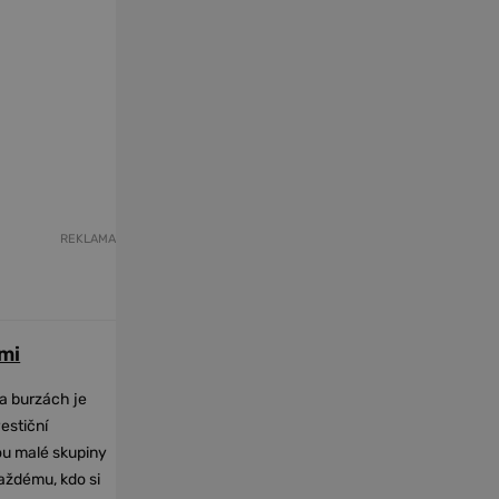
REKLAMA
mi
na burzách je
vestiční
dou malé skupiny
každému, kdo si