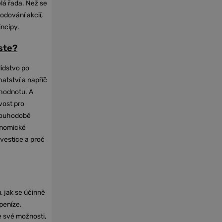
elá řada. Než se
odování akcií,
incipy.
oste?
lidstvo po
hatství a napříč
hodnotu. A
vost pro
dlouhodobě
onomické
nvestice a proč
, jak se účinně
 peníze.
e své možnosti,