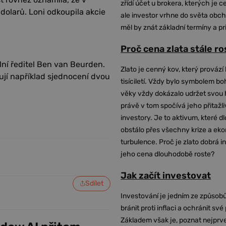
zřídí účet u brokera, kterých je c
 dolarů. Loni odkoupila akcie
ale investor vrhne do světa obch
měl by znát základní termíny a pr
Proč cena zlata stále r
lní ředitel Ben van Beurden.
Zlato je cenný kov, který provází 
nují například sjednocení dvou
tisíciletí. Vždy bylo symbolem bo
věky vždy dokázalo udržet svou 
právě v tom spočívá jeho přitažli
investory. Je to aktivum, které 
obstálo přes všechny krize a ek
turbulence. Proč je zlato dobrá i
jeho cena dlouhodobě roste?
Jak začít investovat
Sdílet
Investování je jedním ze způsobů
bránit proti inflaci a ochránit své
Základem však je, poznat nejprv