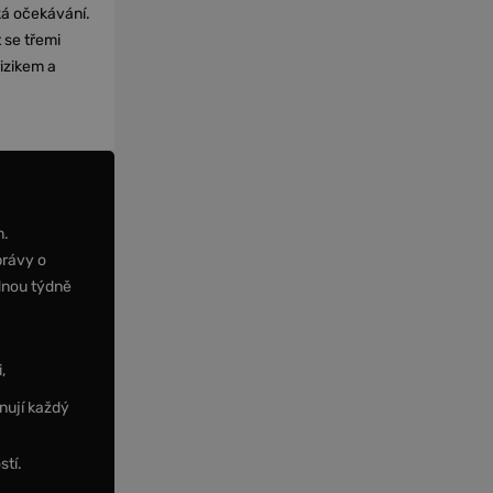
cká očekávání.
 se třemi
izikem a
m.
právy o
dnou týdně
,
nují každý
stí.