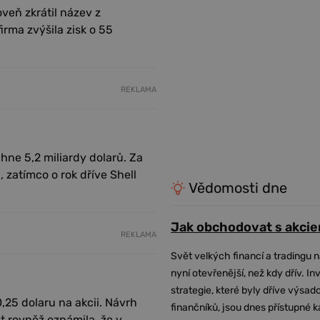
veň zkrátil název z
irma zvýšila zisk o 55
REKLAMA
áhne 5,2 miliardy dolarů. Za
, zatímco o rok dříve Shell
Vědomosti dne
Jak obchodovat s akcie
REKLAMA
Svět velkých financí a tradingu 
nyní otevřenější, než kdy dřív. In
strategie, které byly dříve výsa
0,25 dolaru na akcii. Návrh
finančníků, jsou dnes přístupné 
t rovněž oznámila, že v