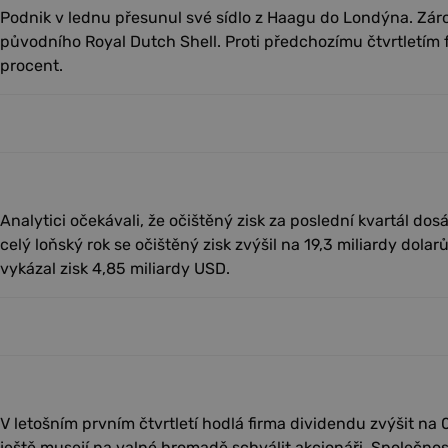
Podnik v lednu přesunul své sídlo z Haagu do Londýna. Záro
původního Royal Dutch Shell. Proti předchozímu čtvrtletím f
procent.
Analytici očekávali, že očištěný zisk za poslední kvartál dos
celý loňský rok se očištěný zisk zvýšil na 19,3 miliardy dolarů
vykázal zisk 4,85 miliardy USD.
V letošním prvním čtvrtletí hodlá firma dividendu zvýšit na 
ještě musejí na valné hromadě schválit akcionáři. Společnos