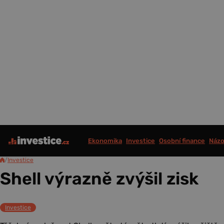
Ekonomika
Investice
Osobní finance
Názo
/
Investice
Shell výrazně zvýšil zisk
Investice