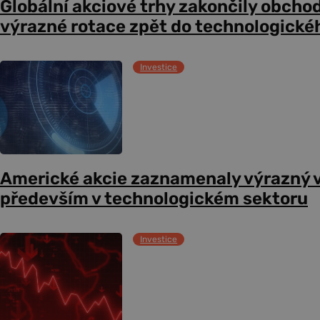
Globální akciové trhy zakončily obcho
výrazné rotace zpět do technologické
Investice
Americké akcie zaznamenaly výrazný 
především v technologickém sektoru
Investice