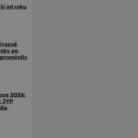
žší od roku
výrazně
zisky po
 proměnily
roce 2026:
t JYP
dia