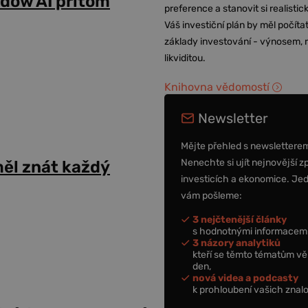
adow AI přitom
preference a stanovit si realisti
Váš investiční plán by měl počítat
základy investování - výnosem, r
likviditou.
Knihovna vědomostí
Newsletter
Mějte přehled s newslettere
Nenechte si ujít nejnovější z
ěl znát každý
investicích a ekonomice. Je
vám pošleme:
3 nejčtenější články
s hodnotnými informacemi
3 názory analytiků
kteří se těmto tématům vě
den,
nová videa a podcasty
k prohloubení vašich znalo