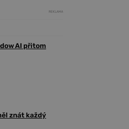
REKLAMA
adow AI přitom
ěl znát každý