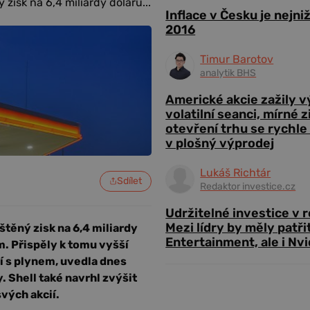
 zisk na 6,4 miliardy dolarů...
Inflace v Česku je nejni
2016
Timur Barotov
analytik BHS
Americké akcie zažily 
volatilní seanci, mírné 
otevření trhu se rychle
v plošný výprodej
Lukáš Richtár
Sdílet
Redaktor investice.cz
Udržitelné investice v 
Mezi lídry by měly patři
štěný zisk na 6,4 miliardy
Entertainment, ale i Nvi
m. Přispěly k tomu vyšší
í s plynem, uvedla dnes
 Shell také navrhl zvýšit
vých akcií.