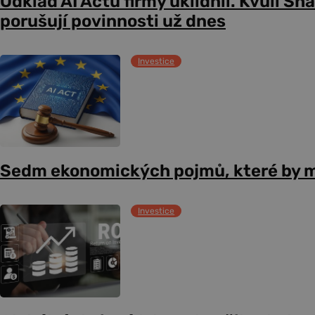
Odklad AI Actu firmy uklidnil. Kvůli Sh
porušují povinnosti už dnes
Investice
Sedm ekonomických pojmů, které by m
Investice