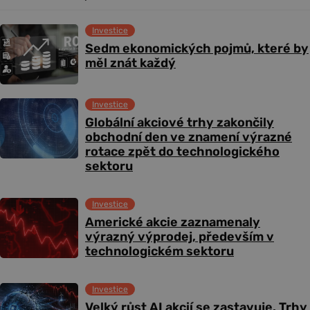
Investice
Sedm ekonomických pojmů, které by
měl znát každý
Investice
Globální akciové trhy zakončily
obchodní den ve znamení výrazné
rotace zpět do technologického
sektoru
Investice
Americké akcie zaznamenaly
výrazný výprodej, především v
technologickém sektoru
Investice
Velký růst AI akcií se zastavuje. Trhy