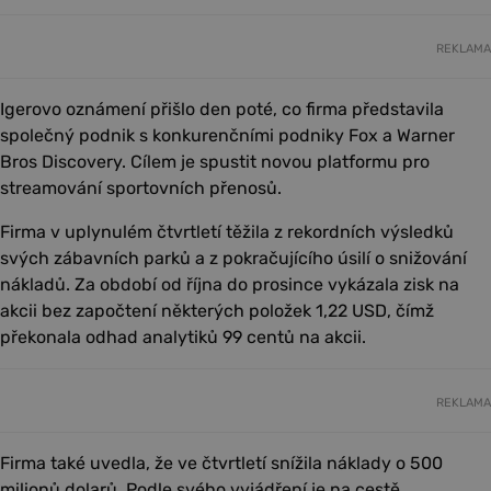
REKLAMA
Igerovo oznámení přišlo den poté, co firma představila
společný podnik s konkurenčními podniky Fox a Warner
Bros Discovery. Cílem je spustit novou platformu pro
streamování sportovních přenosů.
Firma v uplynulém čtvrtletí těžila z rekordních výsledků
svých zábavních parků a z pokračujícího úsilí o snižování
nákladů. Za období od října do prosince vykázala zisk na
akcii bez započtení některých položek 1,22 USD, čímž
překonala odhad analytiků 99 centů na akcii.
REKLAMA
Firma také uvedla, že ve čtvrtletí snížila náklady o 500
milionů dolarů. Podle svého vyjádření je na cestě