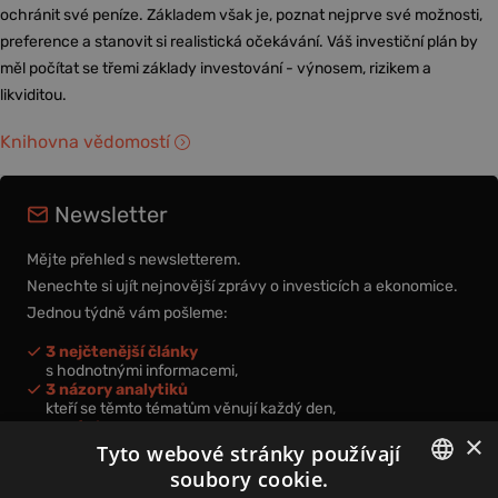
ochránit své peníze. Základem však je, poznat nejprve své možnosti,
preference a stanovit si realistická očekávání. Váš investiční plán by
měl počítat se třemi základy investování - výnosem, rizikem a
likviditou.
Knihovna vědomostí
Newsletter
Mějte přehled s newsletterem.
Nenechte si ujít nejnovější zprávy o investicích a ekonomice.
Jednou týdně vám pošleme:
3 nejčtenější články
s hodnotnými informacemi,
3 názory analytiků
kteří se těmto tématům věnují každý den,
nová videa a podcasty
×
k prohloubení vašich znalostí.
Tyto webové stránky používají
soubory cookie.