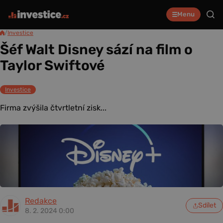
Menu
/
Investice
Šéf Walt Disney sází na film o
Taylor Swiftové
Investice
Firma zvýšila čtvrtletní zisk...
Redakce
Sdílet
8. 2. 2024 0:00