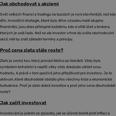
Jak obchodovat s akciemi
Svět velkých financí a tradingu na burzách je nyní otevřenější, než kdy
dřív. Investiční strategie, které byly dříve výsadou malé skupiny
finančníků, jsou dnes přístupné každému, kdo si zřídí účet u brokera,
kterých je celá řada. Než se ale investor vrhne do světa obchodování
akcií, měl by znát základní termíny a principy.
Proč cena zlata stále roste?
Zlato je cenný kov, který provází lidstvo po tisíciletí. Vždy bylo
symbolem bohatství a napříč věky vždy dokázalo udržet svou
hodnotu. A právě v tom spočívá jeho přitažlivost pro investory. Je to
aktivum, které dlouhodobě obstálo přes všechny krize a ekonomické
turbulence. Proč je zlato dobrá investice a proč jeho cena dlouhodobě
roste?
Jak začít investovat
Investování je jedním ze způsobů, jak se účinně bránit proti inflaci a