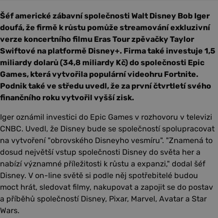
Šéf americké zábavní společnosti Walt Disney Bob Iger
doufá, že firmě k růstu pomůže streamování exkluzivní
verze koncertního filmu Eras Tour zpěvačky Taylor
Swiftové na platformě Disney+. Firma také investuje 1,5
miliardy dolarů (34,8 miliardy Kč) do společnosti Epic
Games, která vytvořila populární videohru Fortnite.
Podnik také ve středu uvedl, že za první čtvrtletí svého
finančního roku vytvořil vyšší zisk.
Iger oznámil investici do Epic Games v rozhovoru v televizi
CNBC. Uvedl, že Disney bude se společností spolupracovat
na vytvoření "obrovského Disneyho vesmíru". "Znamená to
dosud největší vstup společnosti Disney do světa her a
nabízí významné příležitosti k růstu a expanzi," dodal šéf
Disney. V on-line světě si podle něj spotřebitelé budou
moct hrát, sledovat filmy, nakupovat a zapojit se do postav
a příběhů společností Disney, Pixar, Marvel, Avatar a Star
Wars.