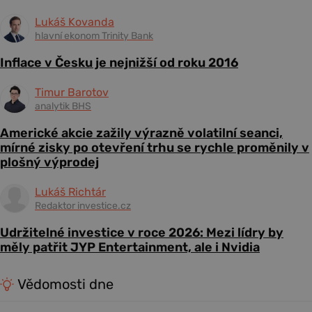
Lukáš Kovanda
hlavní ekonom Trinity Bank
Inflace v Česku je nejnižší od roku 2016
Timur Barotov
analytik BHS
Americké akcie zažily výrazně volatilní seanci,
mírné zisky po otevření trhu se rychle proměnily v
plošný výprodej
Lukáš Richtár
Redaktor investice.cz
Udržitelné investice v roce 2026: Mezi lídry by
měly patřit JYP Entertainment, ale i Nvidia
Vědomosti dne