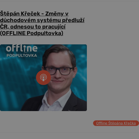
Štěpán Křeček - Změny v
důchodovém systému předluží
ČR, odnesou to pracující
(OFFLINE Podpultovka)
Offline Štěpána Křečka