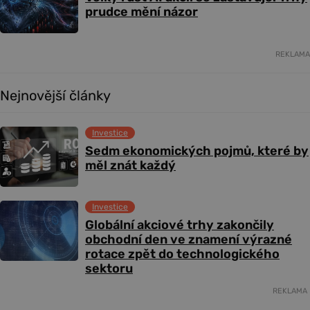
prudce mění názor
REKLAMA
Nejnovější články
Investice
Sedm ekonomických pojmů, které by
měl znát každý
Investice
Globální akciové trhy zakončily
obchodní den ve znamení výrazné
rotace zpět do technologického
sektoru
REKLAMA