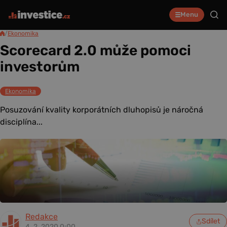
Menu
/
Ekonomika
Scorecard 2.0 může pomoci
investorům
Ekonomika
Posuzování kvality korporátních dluhopisů je náročná
disciplína...
Redakce
Sdílet
4. 2. 2020 0:00