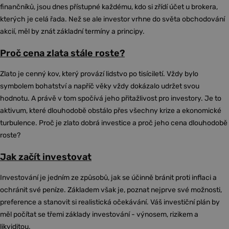
finančníků, jsou dnes přístupné každému, kdo si zřídí účet u brokera,
kterých je celá řada. Než se ale investor vrhne do světa obchodování
akcií, měl by znát základní termíny a principy.
Proč cena zlata stále roste?
Zlato je cenný kov, který provází lidstvo po tisíciletí. Vždy bylo
symbolem bohatství a napříč věky vždy dokázalo udržet svou
hodnotu. A právě v tom spočívá jeho přitažlivost pro investory. Je to
aktivum, které dlouhodobě obstálo přes všechny krize a ekonomické
turbulence. Proč je zlato dobrá investice a proč jeho cena dlouhodobě
roste?
Jak začít investovat
Investování je jedním ze způsobů, jak se účinně bránit proti inflaci a
ochránit své peníze. Základem však je, poznat nejprve své možnosti,
preference a stanovit si realistická očekávání. Váš investiční plán by
měl počítat se třemi základy investování - výnosem, rizikem a
likviditou.