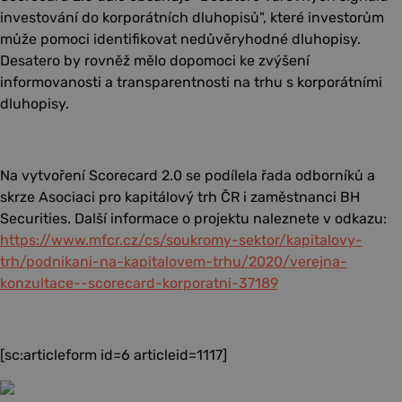
investování do korporátních dluhopisů", které investorům
může pomoci identifikovat nedůvěryhodné dluhopisy.
Desatero by rovněž mělo dopomoci ke zvýšení
informovanosti a transparentnosti na trhu s korporátními
dluhopisy.
Na vytvoření Scorecard 2.0 se podílela řada odborníků a
skrze Asociaci pro kapitálový trh ČR i zaměstnanci BH
Securities. Další informace o projektu naleznete v odkazu:
https://www.mfcr.cz/cs/soukromy-sektor/kapitalovy-
trh/podnikani-na-kapitalovem-trhu/2020/verejna-
konzultace--scorecard-korporatni-37189
[sc:articleform id=6 articleid=1117]