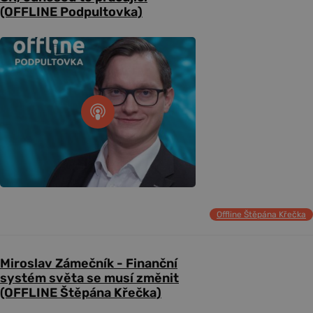
(OFFLINE Podpultovka)
Offline Štěpána Křečka
Miroslav Zámečník - Finanční
systém světa se musí změnit
(OFFLINE Štěpána Křečka)