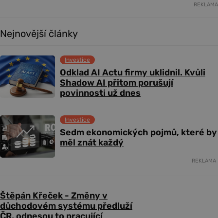
REKLAMA
Nejnovější články
Investice
Odklad AI Actu firmy uklidnil. Kvůli
Shadow AI přitom porušují
povinnosti už dnes
Investice
Sedm ekonomických pojmů, které by
měl znát každý
REKLAMA
Štěpán Křeček - Změny v
důchodovém systému předluží
ČR, odnesou to pracující