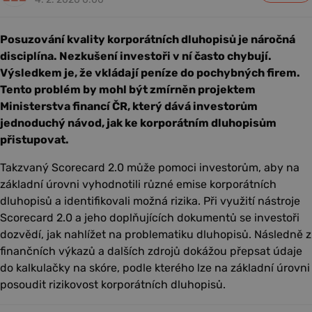
Posuzování kvality korporátních dluhopisů je náročná
disciplína. Nezkušení investoři v ní často chybují.
Výsledkem je, že vkládají peníze do pochybných firem.
Tento problém by mohl být zmírněn projektem
Ministerstva financí ČR, který dává investorům
jednoduchý návod, jak ke korporátním dluhopisům
přistupovat.
Takzvaný Scorecard 2.0 může pomoci investorům, aby na
základní úrovni vyhodnotili různé emise korporátních
dluhopisů a identifikovali možná rizika. Při využití nástroje
Scorecard 2.0 a jeho doplňujících dokumentů se investoři
dozvědí, jak nahlížet na problematiku dluhopisů. Následně z
finančních výkazů a dalších zdrojů dokážou přepsat údaje
do kalkulačky na skóre, podle kterého lze na základní úrovni
posoudit rizikovost korporátních dluhopisů.