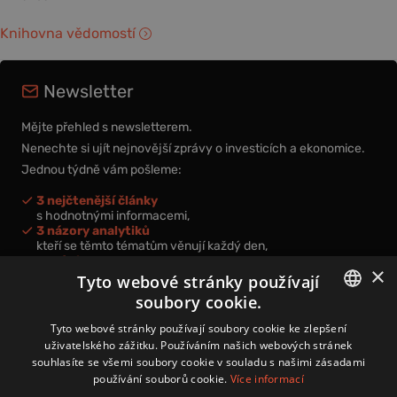
Knihovna vědomostí
Newsletter
Mějte přehled s newsletterem.
Nenechte si ujít nejnovější zprávy o investicích a ekonomice.
Jednou týdně vám pošleme:
3 nejčtenější články
s hodnotnými informacemi,
3 názory analytiků
kteří se těmto tématům věnují každý den,
nová videa a podcasty
×
k prohloubení vašich znalostí.
Tyto webové stránky používají
soubory cookie.
CZECH
Tyto webové stránky používají soubory cookie ke zlepšení
uživatelského zážitku. Používáním našich webových stránek
CZ
souhlasíte se všemi soubory cookie v souladu s našimi zásadami
Přihlášením k newsletteru vyjadřujete svůj souhlas s
podmínkami
používání souborů cookie.
Více informací
zpracování osobních údajů
.