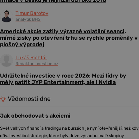
Inflace v Česku je nejnižší od roku 2016
Timur Barotov
analytik BHS
Americké akcie zažily výrazně volatilní seanci,
mírné zisky po otevření trhu se rychle proměnily v
plošný výprodej
Lukáš Richtár
Redaktor investice.cz
Udržitelné investice v roce 2026: Mezi lídry by
měly patřit JYP Entertainment, ale i Nvidia
Vědomosti dne
Jak obchodovat s akciemi
Svět velkých financí a tradingu na burzách je nyní otevřenější, než kdy
dřív. Investiční strategie, které byly dříve výsadou malé skupiny