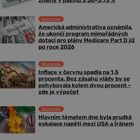
změny v pásmu 3,50–3,75 %
Ekonomika
Americká administrativa oznámila,
že ukončí program mimořádných
dotací pro plány Medicare Part D již
po roce 2026
Ekonomika
Inflace v červnu spadla na 1,5
procenta. Bez zásahů vlády by se
pohybovala kolem dvou procent –
zde je výpočet
Ekonomika
Hlavním tématem dne byla prudká
eskalace napětí mezi USA a Íránem