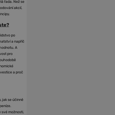
elá řada. Než se
odování akcií,
incipy.
oste?
lidstvo po
hatství a napříč
hodnotu. A
vost pro
dlouhodobě
onomické
nvestice a proč
, jak se účinně
 peníze.
e své možnosti,