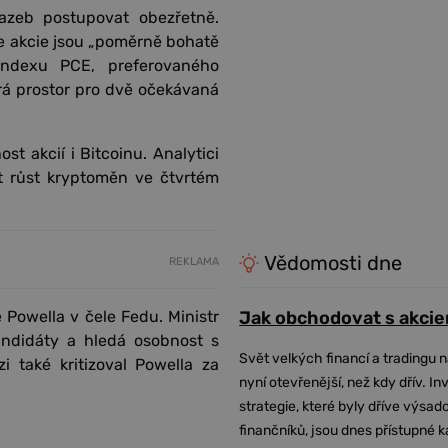
azeb postupovat obezřetně.
 že akcie jsou „poměrně bohatě
 indexu PCE, preferovaného
írá prostor pro dvě očekávaná
st akcií i Bitcoinu. Analytici
t růst kryptoměn ve čtvrtém
Vědomosti dne
REKLAMA
 Powella v čele Fedu. Ministr
Jak obchodovat s akcie
andidáty a hledá osobnost s
Svět velkých financí a tradingu 
i také kritizoval Powella za
nyní otevřenější, než kdy dřív. In
strategie, které byly dříve výsa
finančníků, jsou dnes přístupné 