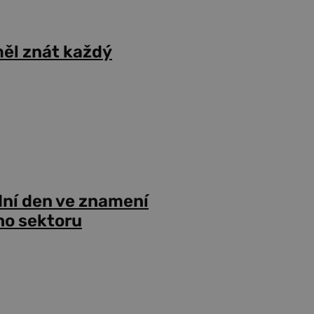
ěl znát každý
dní den ve znamení
ho sektoru