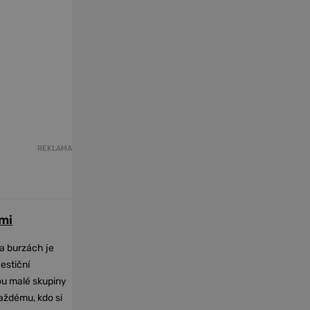
REKLAMA
mi
na burzách je
vestiční
dou malé skupiny
každému, kdo si