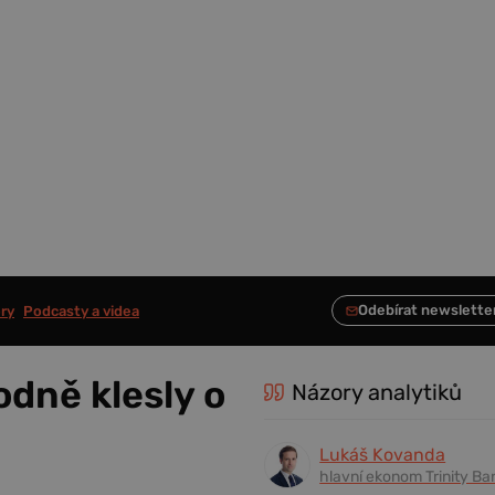
ry
Podcasty a videa
dně klesly o
Názory analytiků
Lukáš Kovanda
hlavní ekonom Trinity Ba