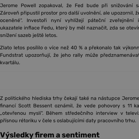
Jerome Powell zopakoval, že Fed bude při snižování s
Zároveň připustil prostor pro další uvolnění, ale upozornil,
oceněné“. Investoři nyní vyhlížejí páteční zveřejnění
ukazatele inflace Fedu, který by měl naznačit, zda se otev
snížení sazeb ještě letos.
Zlato letos posílilo o více než 40 % a překonalo tak výkonno
Fundstrat upozorňují, že jeho rally může předznamenáva
kvartálu.
Z politického hlediska trhy čekají také na nástupce Jerome
financí Scott Bessent oznámil, že vede pohovory s 11 k
„otevřenou myslí“. Během středečního interview v televiz
přísnou rétoriku v čele s oslabujícími daty pracovního trhu.
Výsledky firem a sentiment