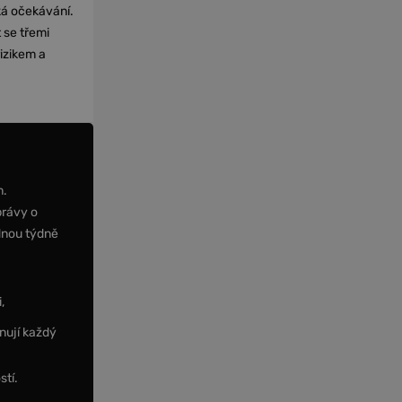
cká očekávání.
 se třemi
izikem a
m.
právy o
dnou týdně
,
nují každý
stí.