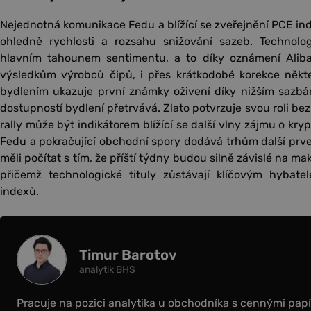
Nejednotná komunikace Fedu a blížící se zveřejnění PCE inde
ohledně rychlosti a rozsahu snižování sazeb. Technolo
hlavním tahounem sentimentu, a to díky oznámení Aliba
výsledkům výrobců čipů, i přes krátkodobé korekce někte
bydlením ukazuje první známky oživení díky nižším sazbám
dostupností bydlení přetrvává. Zlato potvrzuje svou roli be
rally může být indikátorem blížící se další vlny zájmu o kr
Fedu a pokračující obchodní spory dodává trhům další prvek 
měli počítat s tím, že příští týdny budou silně závislé na m
přičemž technologické tituly zůstávají klíčovým hybat
indexů.
Timur Barotov
analytik BHS
Pracuje na pozici analytika u obchodníka s cennými papír