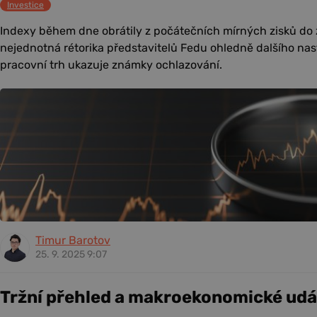
Investice
Indexy během dne obrátily z počátečních mírných zisků do z
nejednotná rétorika představitelů Fedu ohledně dalšího nas
pracovní trh ukazuje známky ochlazování.
Timur Barotov
25. 9. 2025 9:07
Tržní přehled a makroekonomické udá