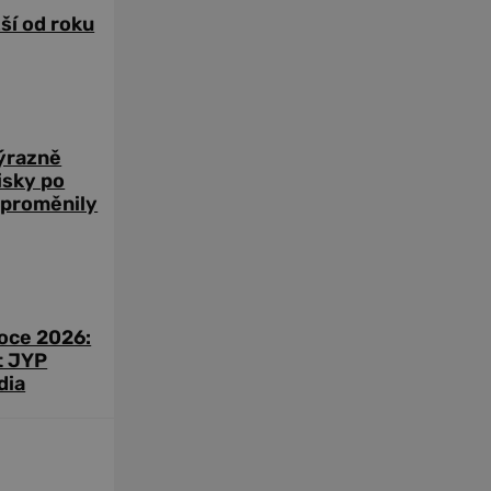
žší od roku
výrazně
zisky po
 proměnily
roce 2026:
t JYP
dia