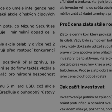
zřídí účet u brokera, kterých je c
ale investor vrhne do světa obch
tice do umělé inteligence nad
měl by znát základní termíny a pr
aké akcie čínských čipových
Proč cena zlata stále r
 poté, co Mizuho Securities
je i minimální dopad cel a
Zlato je cenný kov, který provází 
tisíciletí. Vždy bylo symbolem bo
le akcie oslabily o více než 2
věky vždy dokázalo udržet svou 
rují před rostoucí konkurencí
právě v tom spočívá jeho přitažli
investory. Je to aktivum, které 
pozitivně přijal zprávu, že
obstálo přes všechny krize a ek
á se do firmy taktéž vložila a
turbulence. Proč je zlato dobrá i
 hráč pro národní bezpečnost
jeho cena dlouhodobě roste?
mu 5 miliard USD, což akcie
Jak začít investovat
zdůrazňuje dlouhodobý růstový
Investování je jedním ze způsobů
bránit proti inflaci a ochránit své
Základem však je, poznat nejprv