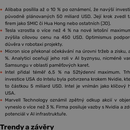
Alibaba posílila až o 10 % po oznámení, že navýší inves
původně plánovaných 50 miliard USD. Její krok zvedl t
firem jako SMIC či Hua Hong nebo ostatních (JD).
Tesla vzrostla o více než 4 % na nové letošní maximum
zvýšila cílovou cenu na 450 USD. Optimismus podporu
důvěra v robotaxi projekty.
Micron sice překonal očekávání na úrovni tržeb a zisku, a
%. Analytici oceňují jeho roli v AI byznysu, nicméně va
Samsungu v oblasti paměťových karet.
Intel přidal téměř 6,5 % na 52týdenní maximum. Trh 
investice USA do Intelu byla potvrzena krokem Nvidie, kter
to částkou 5 miliard USD. Intel je vnímán jako klíčový
USA.
Marvell Technology oznámil zpětný odkup akcií v obje
vyneslo o více než 3 %. Firma posiluje vazby s Nvidia a 
potenciál v AI infrastruktuře.
Trendy a závěry