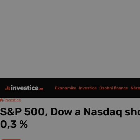
Ekonomika
Investice
Osobní finance
Názo
/
Investice
S&P 500, Dow a Nasdaq sho
0,3 %