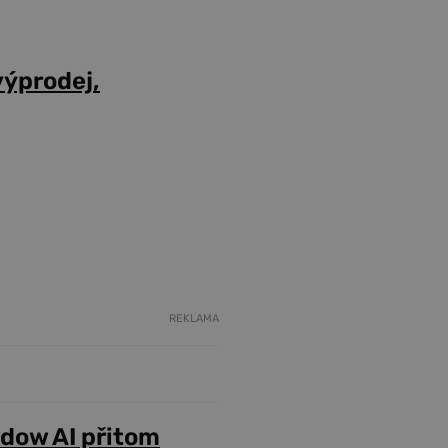
výprodej,
REKLAMA
adow AI přitom