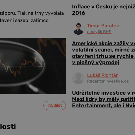
Inflace v Česku je nejni
2016
áporu. Tlak na trhy vyvolala
tavení sazeb, zatímco
Timur Barotov
analytik BHS
Americké akcie zažily 
volatilní seanci, mírné 
otevření trhu se rychle
v plošný výprodej
Lukáš Richtár
Redaktor investice.cz
Udržitelné investice v 
Mezi lídry by měly patři
Entertainment, ale i Nvi
Sdílet
losti