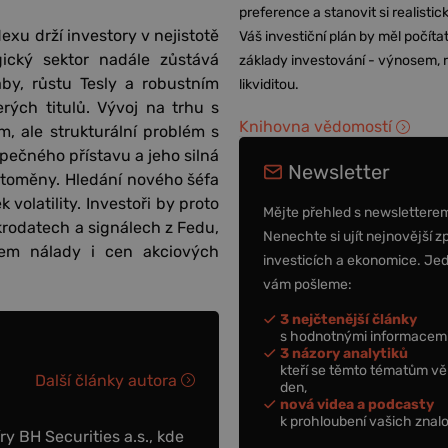
preference a stanovit si realisti
xu drží investory v nejistotě
Váš investiční plán by měl počítat
gický sektor nadále zůstává
základy investování - výnosem, r
by, růstu Tesly a robustním
likviditou.
rých titulů. Vývoj na trhu s
Knihovna vědomostí
, ale strukturální problém s
zpečného přístavu a jeho silná
Newsletter
yptoměny. Hledání nového šéfa
volatility. Investoři by proto
Mějte přehled s newslettere
akrodatech a signálech z Fedu,
Nenechte si ujít nejnovější z
elem nálady i cen akciových
investicích a ekonomice. Je
vám pošleme:
3 nejčtenější články
s hodnotnými informacemi
3 názory analytiků
kteří se těmto tématům vě
Další články autora
den,
nová videa a podcasty
k prohloubení vašich znalo
y BH Securities a.s., kde