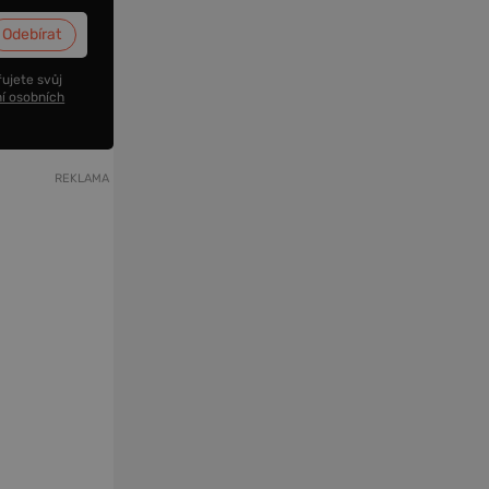
ujete svůj
í osobních
REKLAMA