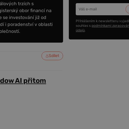
álových trzích s
sterský obor financí na
 se investování již od
Přihlášením k newsletteru vyjadř
dí i poradenství v oblasti
souhlas s
podmínkami zpracován
údajů
.
olečností.
Sdílet
adow AI přitom