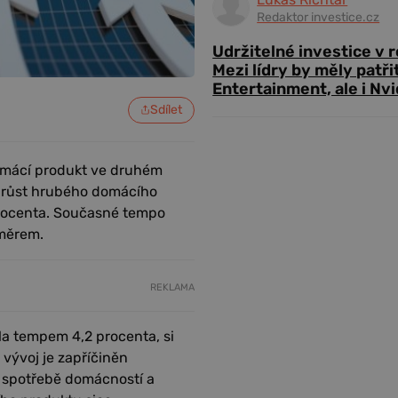
Redaktor investice.cz
Udržitelné investice v 
Mezi lídry by měly patři
Entertainment, ale i Nvi
Sdílet
omácí produkt ve druhém
ý růst hrubého domácího
 procenta. Současné tempo
měrem.
REKLAMA
la tempem 4,2 procenta, si
vývoj je zapříčiněn
a spotřebě domácností a