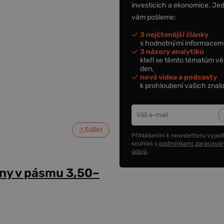
investicích a ekonomice. Je
vám pošleme:
3 nejčtenější články
s hodnotnými informacemi
3 názory analytiků
kteří se těmto tématům vě
den,
nová videa a podcasty
k prohloubení vašich znalo
Sdílet
Přihlášením k newsletteru vyjadř
souhlas s
podmínkami zpracován
údajů
.
ny v pásmu 3,50–