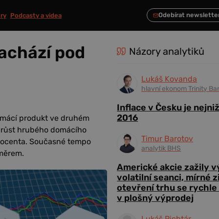
ry
Podcasty a videa
achází pod
Názory analytiků
Lukáš Kovanda
hlavní ekonom Trinity Ba
Inflace v Česku je nejni
2016
omácí produkt ve druhém
ý růst hrubého domácího
Timur Barotov
 procenta. Současné tempo
analytik BHS
měrem.
Americké akcie zažily 
volatilní seanci, mírné 
otevření trhu se rychle
v plošný výprodej
Lukáš Richtár