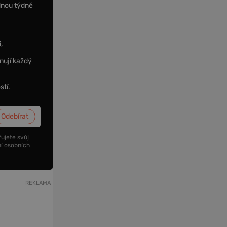
dnou týdně
,
nují každý
stí.
ujete svůj
í osobních
REKLAMA