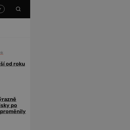
nk
žší od roku
výrazně
zisky po
 proměnily