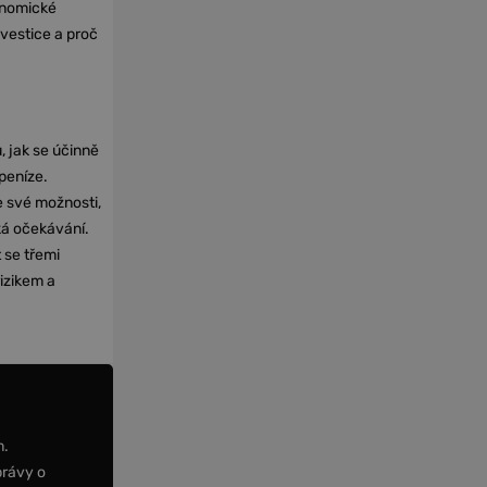
onomické
nvestice a proč
, jak se účinně
 peníze.
e své možnosti,
cká očekávání.
 se třemi
izikem a
m.
právy o