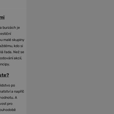
mi
na burzách je
vestiční
dou malé skupiny
každému, kdo si
elá řada. Než se
odování akcií,
incipy.
oste?
lidstvo po
hatství a napříč
hodnotu. A
vost pro
dlouhodobě