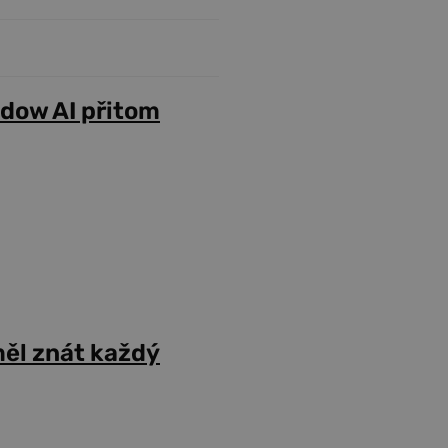
adow AI přitom
ěl znát každý