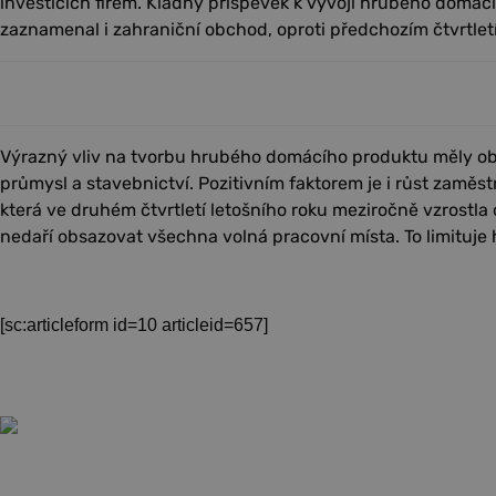
investicích firem. Kladný příspěvek k vývoji hrubého domác
zaznamenal i zahraniční obchod, oproti předchozím čtvrtlet
Výrazný vliv na tvorbu hrubého domácího produktu měly o
průmysl a stavebnictví. Pozitivním faktorem je i růst zaměs
která ve druhém čtvrtletí letošního roku meziročně vzrostla 
nedaří obsazovat všechna volná pracovní místa. To limituje
[sc:articleform id=10 articleid=657]