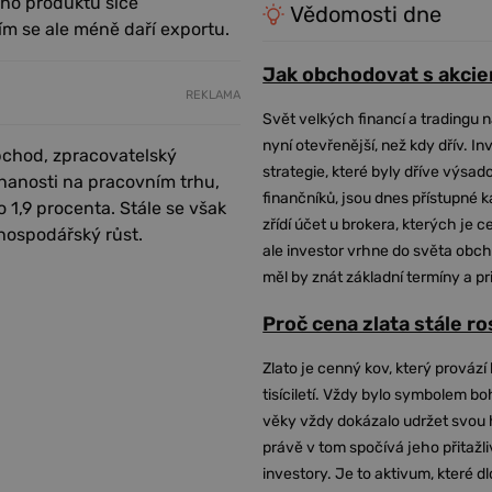
ího produktu sice
Vědomosti dne
ím se ale méně daří exportu.
Jak obchodovat s akcie
REKLAMA
Svět velkých financí a tradingu 
nyní otevřenější, než kdy dřív. In
bchod, zpracovatelský
strategie, které byly dříve výsa
tnanosti na pracovním trhu,
finančníků, jsou dnes přístupné 
o 1,9 procenta. Stále se však
zřídí účet u brokera, kterých je c
 hospodářský růst.
ale investor vrhne do světa obch
měl by znát základní termíny a pr
Proč cena zlata stále r
Zlato je cenný kov, který provází 
tisíciletí. Vždy bylo symbolem bo
věky vždy dokázalo udržet svou 
právě v tom spočívá jeho přitažli
investory. Je to aktivum, které 