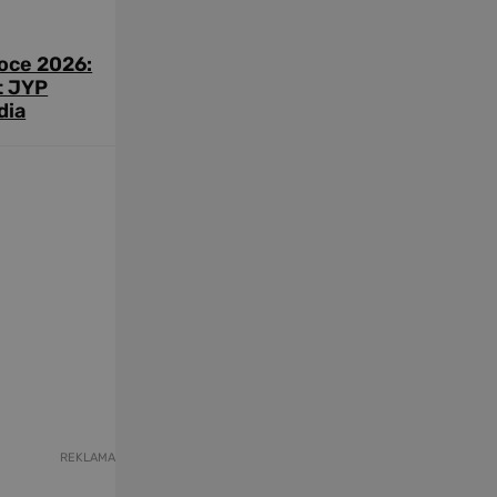
roce 2026:
t JYP
dia
REKLAMA