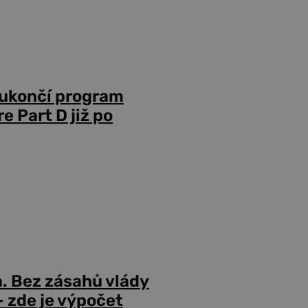
 ukončí program
 Part D již po
a. Bez zásahů vlády
 zde je výpočet