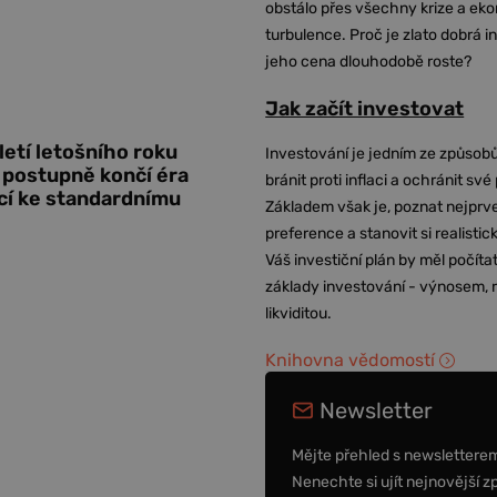
obstálo přes všechny krize a ek
turbulence. Proč je zlato dobrá i
jeho cena dlouhodobě roste?
Jak začít investovat
etí letošního roku
Investování je jedním ze způsobů
 postupně končí éra
bránit proti inflaci a ochránit své
cí ke standardnímu
Základem však je, poznat nejprv
preference a stanovit si realisti
Váš investiční plán by měl počítat
základy investování - výnosem, r
likviditou.
Knihovna vědomostí
Newsletter
Mějte přehled s newslettere
Nenechte si ujít nejnovější z