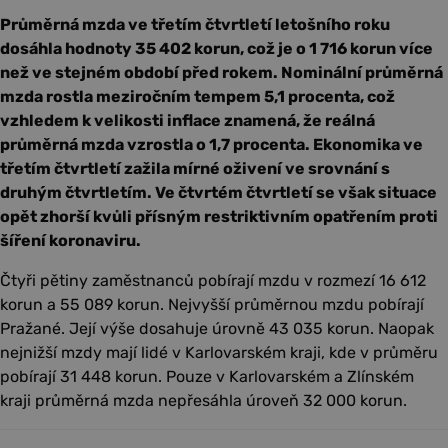
Průměrná mzda ve třetím čtvrtletí letošního roku
dosáhla hodnoty 35 402 korun, což je o 1 716 korun více
než ve stejném období před rokem. Nominální průměrná
mzda rostla meziročním tempem 5,1 procenta, což
vzhledem k velikosti inflace znamená, že reálná
průměrná mzda vzrostla o 1,7 procenta. Ekonomika ve
třetím čtvrtletí zažila mírné oživení ve srovnání s
druhým čtvrtletím. Ve čtvrtém čtvrtletí se však situace
opět zhorší kvůli přísným restriktivním opatřením proti
šíření koronaviru.
Čtyři pětiny zaměstnanců pobírají mzdu v rozmezí 16 612
korun a 55 089 korun. Nejvyšší průměrnou mzdu pobírají
Pražané. Její výše dosahuje úrovně 43 035 korun. Naopak
nejnižší mzdy mají lidé v Karlovarském kraji, kde v průměru
pobírají 31 448 korun. Pouze v Karlovarském a Zlínském
kraji průměrná mzda nepřesáhla úroveň 32 000 korun.