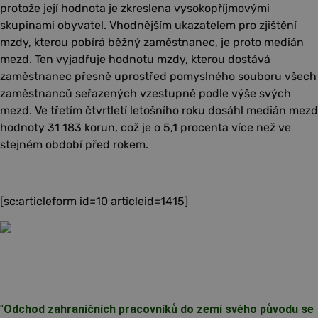
protože její hodnota je zkreslena vysokopříjmovými
skupinami obyvatel. Vhodnějším ukazatelem pro zjištění
mzdy, kterou pobírá běžný zaměstnanec, je proto medián
mezd. Ten vyjadřuje hodnotu mzdy, kterou dostává
zaměstnanec přesně uprostřed pomyslného souboru všech
zaměstnanců seřazených vzestupně podle výše svých
mezd. Ve třetím čtvrtletí letošního roku dosáhl medián mezd
hodnoty 31 183 korun, což je o 5,1 procenta více než ve
stejném období před rokem.
[sc:articleform id=10 articleid=1415]
"
Odchod zahraničních pracovníků do zemí svého původu se