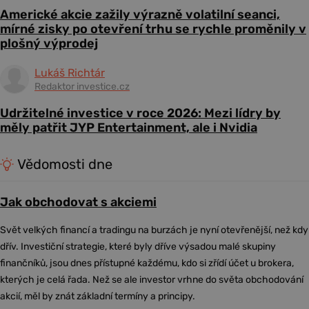
Americké akcie zažily výrazně volatilní seanci,
mírné zisky po otevření trhu se rychle proměnily v
plošný výprodej
Lukáš Richtár
Redaktor investice.cz
Udržitelné investice v roce 2026: Mezi lídry by
měly patřit JYP Entertainment, ale i Nvidia
Vědomosti dne
Jak obchodovat s akciemi
Svět velkých financí a tradingu na burzách je nyní otevřenější, než kdy
dřív. Investiční strategie, které byly dříve výsadou malé skupiny
finančníků, jsou dnes přístupné každému, kdo si zřídí účet u brokera,
kterých je celá řada. Než se ale investor vrhne do světa obchodování
akcií, měl by znát základní termíny a principy.