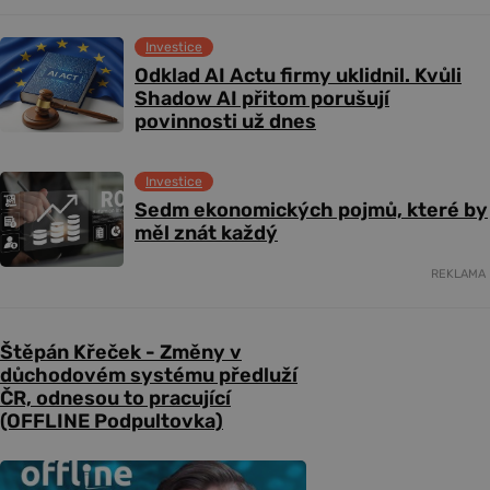
Investice
Odklad AI Actu firmy uklidnil. Kvůli
Shadow AI přitom porušují
povinnosti už dnes
Investice
Sedm ekonomických pojmů, které by
měl znát každý
REKLAMA
Štěpán Křeček - Změny v
důchodovém systému předluží
ČR, odnesou to pracující
(OFFLINE Podpultovka)