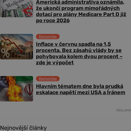
Americká administrativa oznámila,
že ukončí program mimořádných
dotací pro plány Medicare Part D již
po roce 2026
Ekonomika
Inflace v červnu spadla na 1,5
procenta. Bez zásahů vlády by se
pohybovala kolem dvou procent –
zde je výpočet
Ekonomika
Hlavním tématem dne byla prudká
eskalace napětí mezi USA a Íránem
REKLAMA
Nejnovější články