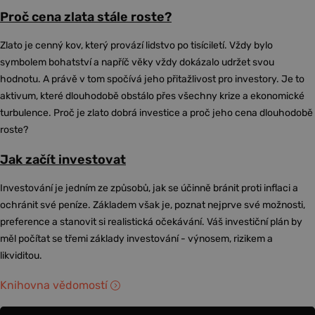
Proč cena zlata stále roste?
Zlato je cenný kov, který provází lidstvo po tisíciletí. Vždy bylo
symbolem bohatství a napříč věky vždy dokázalo udržet svou
hodnotu. A právě v tom spočívá jeho přitažlivost pro investory. Je to
aktivum, které dlouhodobě obstálo přes všechny krize a ekonomické
turbulence. Proč je zlato dobrá investice a proč jeho cena dlouhodobě
roste?
Jak začít investovat
Investování je jedním ze způsobů, jak se účinně bránit proti inflaci a
ochránit své peníze. Základem však je, poznat nejprve své možnosti,
preference a stanovit si realistická očekávání. Váš investiční plán by
měl počítat se třemi základy investování - výnosem, rizikem a
likviditou.
Knihovna vědomostí