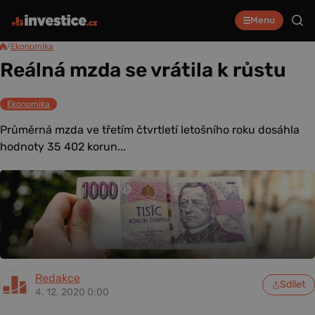
Menu
/
Ekonomika
Reálná mzda se vrátila k růstu
Ekonomika
Průměrná mzda ve třetím čtvrtletí letošního roku dosáhla
hodnoty 35 402 korun...
Redakce
Sdílet
4. 12. 2020 0:00