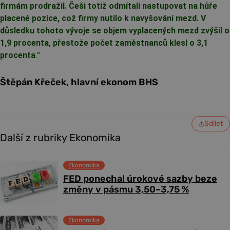
firmám prodražil. Češi totiž odmítali nastupovat na hůře
placené pozice, což firmy nutilo k navyšování mezd. V
důsledku tohoto vývoje se objem vyplacených mezd zvýšil o
1,9 procenta, přestože počet zaměstnanců klesl o 3,1
procenta
.
"
Štěpán Křeček, hlavní ekonom BHS
Sdílet
Další z rubriky Ekonomika
Ekonomika
FED ponechal úrokové sazby beze
změny v pásmu 3,50–3,75 %
Ekonomika