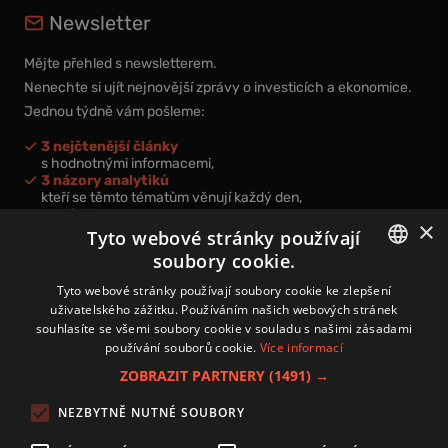
Newsletter
Mějte přehled s newsletterem.
Nenechte si ujít nejnovější zprávy o investicích a ekonomice.
Jednou týdně vám pošleme:
3 nejčtenější články
s hodnotnými informacemi,
3 názory analytiků
kteří se těmto tématům věnují každý den,
nová videa a podcasty
×
k prohloubení vašich znalostí.
Tyto webové stránky používají
soubory cookie.
CZECH
Tyto webové stránky používají soubory cookie ke zlepšení
uživatelského zážitku. Používáním našich webových stránek
CZ
souhlasíte se všemi soubory cookie v souladu s našimi zásadami
Přihlášením k newsletteru vyjadřujete svůj souhlas s
podmínkami
používání souborů cookie.
Více informací
zpracování osobních údajů
.
ZOBRAZIT PARTNERY
(1491) →
Kontakt
NEZBYTNĚ NUTNÉ SOUBORY
Zásady používání souborů cookies
Zpracování osobních údajů