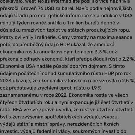
očekávalo. West Texas Intermediate posílil o více než 1 % a
překročil úroveň 76 USD za barel. Navíc podle nejnovějších
údajů Úřadu pro energetické informace se produkce v USA
minulý týden rovněž snížila o 1 milion barelů denně v
důsledku mrazivých teplot ve státech produkujících ropu.
Mrazy ovlivnily i rafinérie. Ceny vzrostly na maxima seance
poté, co předběžný údaj o HDP ukázal, že americká
ekonomika rostla anualizovaným tempem 3,3 %, což
překonalo odhady ekonomů, kteří předpokládali růst o 2,2 %.
Ekonomika USA nadále působí dobrým dojmem. S tímto
údajem počáteční odhad kumulativního růstu HDP pro rok
2023 ukazuje, že ekonomika v loňském roce vzrostla o 2,5 %,
což představuje zrychlení oproti růstu o 1,9 %
zaznamenanému v roce 2022. Ekonomika rostla ve všech
čtyřech čtvrtletích roku a nyní expanduje již šest čtvrtletí v
řadě. BEA ve své zprávě uvedla, že růst ve čtvrtém čtvrtletí
byl tažen zvýšením spotřebitelských výdajů, vývozu,
výdajů státní a místní správy, nerezidenčních fixních
investic, výdajů federální vlády, soukromých investic do