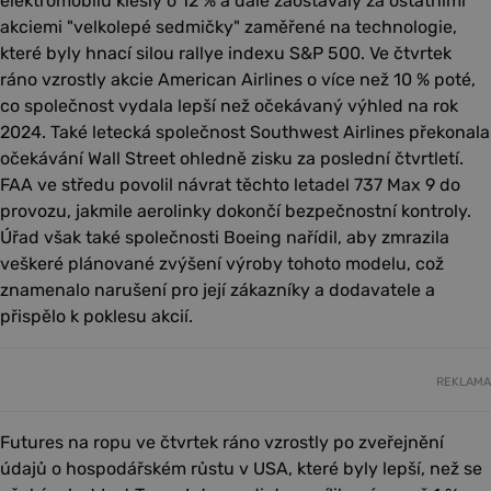
elektromobilů klesly o 12 % a dále zaostávaly za ostatními
akciemi "velkolepé sedmičky" zaměřené na technologie,
které byly hnací silou rallye indexu S&P 500. Ve čtvrtek
ráno vzrostly akcie American Airlines o více než 10 % poté,
co společnost vydala lepší než očekávaný výhled na rok
2024. Také letecká společnost Southwest Airlines překonala
očekávání Wall Street ohledně zisku za poslední čtvrtletí.
FAA ve středu povolil návrat těchto letadel 737 Max 9 do
provozu, jakmile aerolinky dokončí bezpečnostní kontroly.
Úřad však také společnosti Boeing nařídil, aby zmrazila
veškeré plánované zvýšení výroby tohoto modelu, což
znamenalo narušení pro její zákazníky a dodavatele a
přispělo k poklesu akcií.
REKLAMA
Futures na ropu ve čtvrtek ráno vzrostly po zveřejnění
údajů o hospodářském růstu v USA, které byly lepší, než se