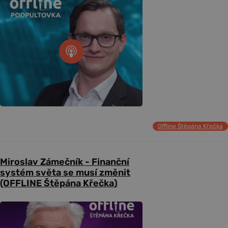
Offline Štěpána Křečka
Miroslav Zámečník - Finanční
systém světa se musí změnit
(OFFLINE Štěpána Křečka)