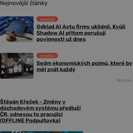
Nejnovější články
Investice
Odklad AI Actu firmy uklidnil. Kvůli
Shadow AI přitom porušují
povinnosti už dnes
Investice
Sedm ekonomických pojmů, které by
měl znát každý
REKLAMA
Štěpán Křeček - Změny v
důchodovém systému předluží
ČR, odnesou to pracující
(OFFLINE Podpultovka)