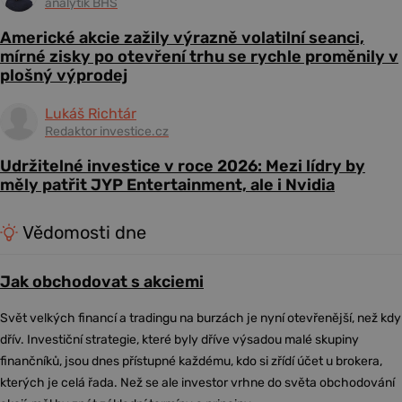
analytik BHS
Americké akcie zažily výrazně volatilní seanci,
mírné zisky po otevření trhu se rychle proměnily v
plošný výprodej
Lukáš Richtár
Redaktor investice.cz
Udržitelné investice v roce 2026: Mezi lídry by
měly patřit JYP Entertainment, ale i Nvidia
Vědomosti dne
Jak obchodovat s akciemi
Svět velkých financí a tradingu na burzách je nyní otevřenější, než kdy
dřív. Investiční strategie, které byly dříve výsadou malé skupiny
finančníků, jsou dnes přístupné každému, kdo si zřídí účet u brokera,
kterých je celá řada. Než se ale investor vrhne do světa obchodování