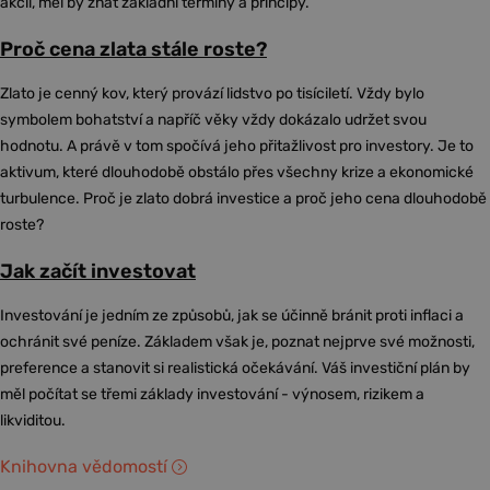
akcií, měl by znát základní termíny a principy.
Proč cena zlata stále roste?
Zlato je cenný kov, který provází lidstvo po tisíciletí. Vždy bylo
symbolem bohatství a napříč věky vždy dokázalo udržet svou
hodnotu. A právě v tom spočívá jeho přitažlivost pro investory. Je to
aktivum, které dlouhodobě obstálo přes všechny krize a ekonomické
turbulence. Proč je zlato dobrá investice a proč jeho cena dlouhodobě
roste?
Jak začít investovat
Investování je jedním ze způsobů, jak se účinně bránit proti inflaci a
ochránit své peníze. Základem však je, poznat nejprve své možnosti,
preference a stanovit si realistická očekávání. Váš investiční plán by
měl počítat se třemi základy investování - výnosem, rizikem a
likviditou.
Knihovna vědomostí