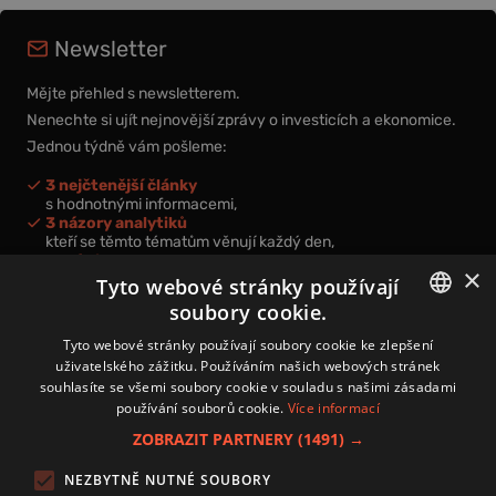
Newsletter
Mějte přehled s newsletterem.
Nenechte si ujít nejnovější zprávy o investicích a ekonomice.
Jednou týdně vám pošleme:
3 nejčtenější články
s hodnotnými informacemi,
3 názory analytiků
kteří se těmto tématům věnují každý den,
nová videa a podcasty
×
k prohloubení vašich znalostí.
Tyto webové stránky používají
soubory cookie.
CZECH
Tyto webové stránky používají soubory cookie ke zlepšení
uživatelského zážitku. Používáním našich webových stránek
CZ
souhlasíte se všemi soubory cookie v souladu s našimi zásadami
Přihlášením k newsletteru vyjadřujete svůj souhlas s
podmínkami
používání souborů cookie.
Více informací
zpracování osobních údajů
.
ZOBRAZIT PARTNERY
(1491) →
Kontakt
NEZBYTNĚ NUTNÉ SOUBORY
Zásady používání souborů cookies