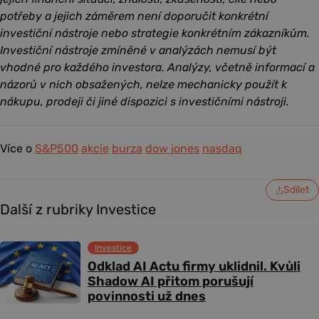
potřeby a jejich záměrem není doporučit konkrétní
investiční nástroje nebo strategie konkrétním zákazníkům.
Investiční nástroje zmíněné v analýzách nemusí být
vhodné pro každého investora. Analýzy, včetně informací a
názorů v nich obsažených, nelze mechanicky použít k
nákupu, prodeji či jiné dispozici s investičními nástroji.
Více o
S&P500
akcie
burza
dow jones
nasdaq
Sdílet
Další z rubriky Investice
Investice
Odklad AI Actu firmy uklidnil. Kvůli
Shadow AI přitom porušují
povinnosti už dnes