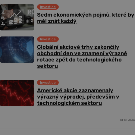
Investice
Sedm ekonomických pojmů, které by
měl znát každý
Investice
Globální akciové trhy zakončily
obchodní den ve znamení výrazné
rotace zpět do technologického
sektoru
Investice
Americké akcie zaznamenaly
výrazný výprodej, především v
technologickém sektoru
REKLAMA