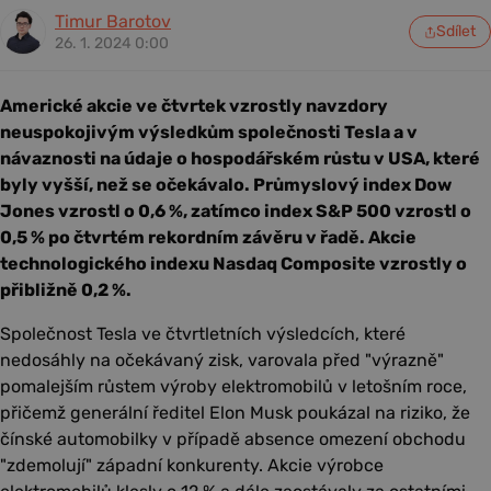
Timur Barotov
Sdílet
26. 1. 2024 0:00
Americké akcie ve čtvrtek vzrostly navzdory
neuspokojivým výsledkům společnosti Tesla a v
návaznosti na údaje o hospodářském růstu v USA, které
byly vyšší, než se očekávalo. Průmyslový index Dow
Jones vzrostl o 0,6 %, zatímco index S&P 500 vzrostl o
0,5 % po čtvrtém rekordním závěru v řadě. Akcie
technologického indexu Nasdaq Composite vzrostly o
přibližně 0,2 %.
Společnost Tesla ve čtvrtletních výsledcích, které
nedosáhly na očekávaný zisk, varovala před "výrazně"
pomalejším růstem výroby elektromobilů v letošním roce,
přičemž generální ředitel Elon Musk poukázal na riziko, že
čínské automobilky v případě absence omezení obchodu
"zdemolují" západní konkurenty. Akcie výrobce