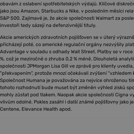
obavám z oslabení spotřebitelských výdajů. Klíčové diskre
jako jsou Amazon, Starbucks a Nike, v posledním měsíci rel
S&P 500. Zajímavé je, že akcie společnosti Walmart za posled
investoři tedy sázejí na defenzivnější tituly.
Akcie amerických zdravotních pojišťoven se v úterý výrazn
přicházejí poté, co americké regulační orgány nezvýšily pla
Advantage v souladu s odhady Wall Street. Platby se v roce
%, což je meziročně o zhruba 0,2 % méně. Dlouholetá analyti
společnosti JPMorgan Lisa Gill ve zprávě pro klienty uvedla,
"překvapením", protože mnozí očekávali zvýšení "vzhledem k
Společnost Humana je považována za nejvíce ohroženou tí
tohoto rozhodnutí bude muset být změněn výhled zisků spo
mohly zůstat pod tlakem. Naopak akcie společnosti Cigna vy
vlivům odolné. Pokles zasáhl i další známé pojišťovny jako j
Centene, Elevance Health apod.