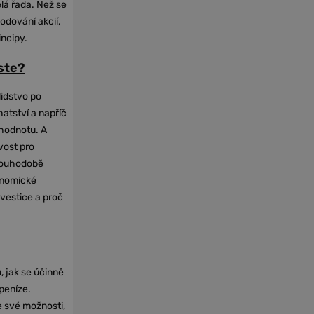
elá řada. Než se
odování akcií,
incipy.
oste?
lidstvo po
hatství a napříč
hodnotu. A
vost pro
dlouhodobě
onomické
nvestice a proč
, jak se účinně
 peníze.
e své možnosti,