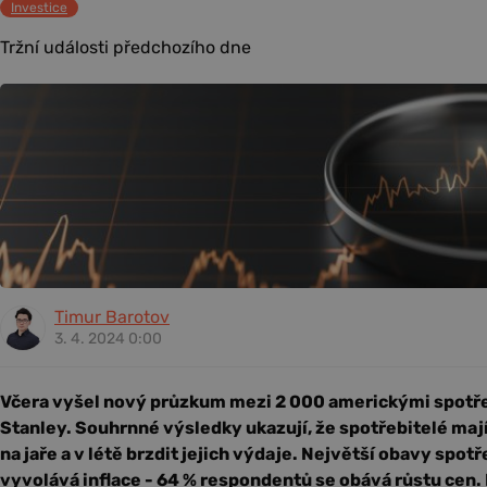
Investice
Tržní události předchozího dne
Timur Barotov
3. 4. 2024 0:00
Včera vyšel nový průzkum mezi 2 000 americkými spotře
Stanley. Souhrnné výsledky ukazují, že spotřebitelé mají
na jaře a v létě brzdit jejich výdaje. Největší obavy spot
vyvolává inflace - 64 % respondentů se obává růstu cen. 