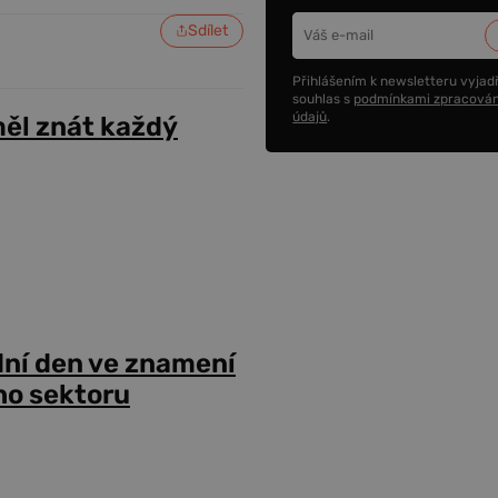
Sdílet
Přihlášením k newsletteru vyjadř
souhlas s
podmínkami zpracován
údajů
.
ěl znát každý
dní den ve znamení
ho sektoru