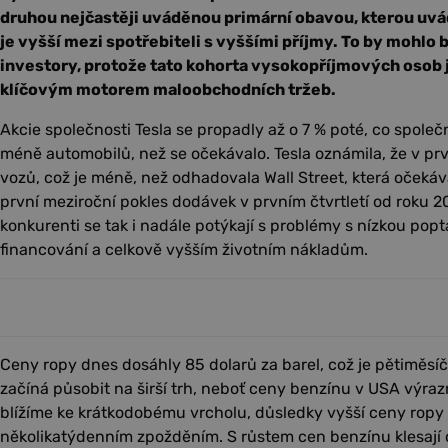
druhou nejčastěji uváděnou primární obavou, kterou uvád
je vyšší mezi spotřebiteli s vyššími příjmy. To by mohlo 
investory, protože tato kohorta vysokopříjmových osob je
klíčovým motorem maloobchodních tržeb.
Akcie společnosti Tesla se propadly až o 7 % poté, co společ
méně automobilů, než se očekávalo. Tesla oznámila, že v prv
vozů, což je méně, než odhadovala Wall Street, která očeká
první meziroční pokles dodávek v prvním čtvrtletí od roku 20
konkurenti se tak i nadále potýkají s problémy s nízkou pop
financování a celkově vyšším životním nákladům.
Ceny ropy dnes dosáhly 85 dolarů za barel, což je pětiměsí
začíná působit na širší trh, neboť ceny benzínu v USA výrazn
blížíme ke krátkodobému vrcholu, důsledky vyšší ceny ropy s
několikatýdenním zpožděním. S růstem cen benzínu klesají c