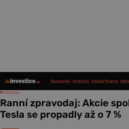
Ekonomika
Investice
Osobní finance
Názo
/
Investice
Ranní zpravodaj: Akcie spo
Tesla se propadly až o 7 %