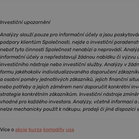
Investiční upozornění
Analýzy slouží pouze pro informační účely a jsou poskytová
podpory klientům Společnosti, nejde o investiční poradenst
neboť tyto činnosti Společnost nenabízí a neprovádí. Analý
informační účely a nepředstavují žádnou nabídku či výzvu u
investičního nástroje nebo investiční služby. Analýzy v žá
formu jakéhokoliv individualizovaného doporučení zákazník
a osobní poměry jednotlivých zákazníků, jejich finanční situac
nebo potřeby a jejich záměrem není doporučit konkrétní inv
strategie konkrétním zákazníkům. Investiční nástroje zmín
vhodné pro každého investora. Analýzy, včetně informací a
nelze mechanicky použít k nákupu, prodeji či jiné dispozici s
Více o
akcie
burza
komodity
usa