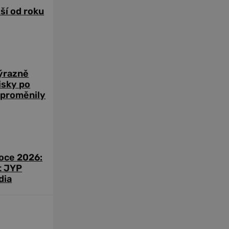
žší od roku
výrazně
zisky po
 proměnily
roce 2026:
t JYP
dia