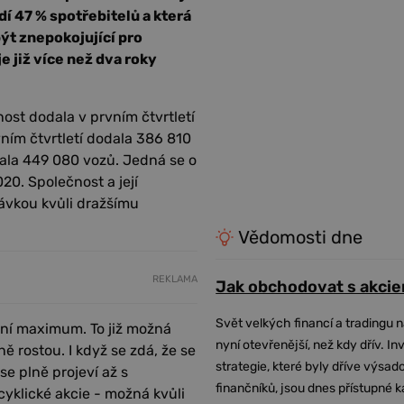
í 47 % spotřebitelů a která
být znepokojující pro
 již více než dva roky
nost dodala v prvním čtvrtletí
ním čtvrtletí dodala 386 810
vala 449 080 vozů. Jedná se o
20. Společnost a její
távkou kvůli dražšímu
Vědomosti dne
REKLAMA
Jak obchodovat s akcie
Svět velkých financí a tradingu 
ční maximum. To již možná
nyní otevřenější, než kdy dřív. In
ě rostou. I když se zdá, že se
strategie, které byly dříve výsa
e plně projeví až s
finančníků, jsou dnes přístupné 
yklické akcie - možná kvůli