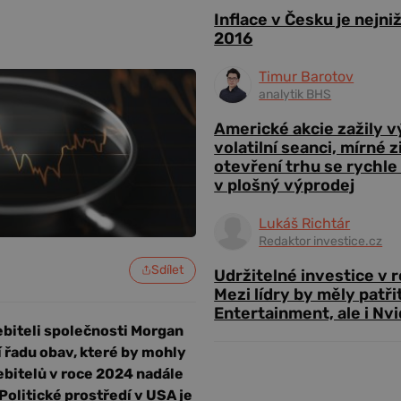
Inflace v Česku je nejni
2016
Timur Barotov
analytik BHS
Americké akcie zažily 
volatilní seanci, mírné 
otevření trhu se rychle
v plošný výprodej
Lukáš Richtár
Redaktor investice.cz
Sdílet
Udržitelné investice v 
Mezi lídry by měly patři
Entertainment, ale i Nvi
biteli společnosti Morgan
 řadu obav, které by mohly
řebitelů v roce 2024 nadále
Politické prostředí v USA je