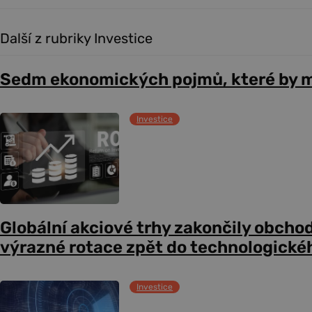
Další z rubriky Investice
Sedm ekonomických pojmů, které by m
Investice
Globální akciové trhy zakončily obcho
výrazné rotace zpět do technologické
Investice