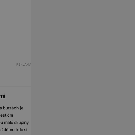
REKLAMA
mi
na burzách je
vestiční
dou malé skupiny
každému, kdo si