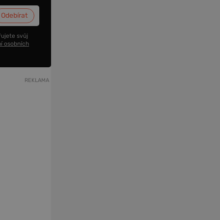
ujete svůj
í osobních
REKLAMA