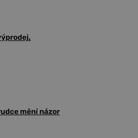
výprodej,
prudce mění názor