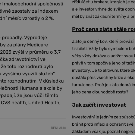
zřídí účet u brokera, kterých je c
ční maloobchodní společnosti
ale investor vrhne do světa obch
ativně zaostaly za indexem
měl by znát základní termíny a pr
ní měsíc vzrostly o 2 %,
Proč cena zlata stále r
ě propadly. Výprodeje
Zlato je cenný kov, který provází 
tby za plány Medicare
tisíciletí. Vždy bylo symbolem bo
 2025 zvýší v průměru o 3,7
věky vždy dokázalo udržet svou 
čka zdravotnictví ve
právě v tom spočívá jeho přitažli
 že toto rozhodnutí bylo
investory. Je to aktivum, které 
 vyššímu využití služeb".
obstálo přes všechny krize a ek
mto rozhodnutím. V důsledku
turbulence. Proč je zlato dobrá i
lečnosti Humana a akcie by
jeho cena dlouhodobě roste?
padají, že jsou vůči těmto
e CVS health, United Health,
Jak začít investovat
Investování je jedním ze způsobů
bránit proti inflaci a ochránit své
REKLAMA
Základem však je, poznat nejprv