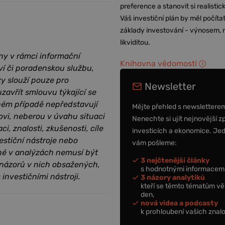
preference a stanovit si realisti
Váš investiční plán by měl počítat
základy investování - výnosem, r
likviditou.
ny v rámci informační
Knihovna vědomostí
ví či poradenskou službu,
zy slouží pouze pro
Newsletter
zavřít smlouvu týkající se
dném případě nepředstavují
Mějte přehled s newslettere
ovi, neberou v úvahu situaci
Nenechte si ujít nejnovější z
i, znalosti, zkušenosti, cíle
investicích a ekonomice. Je
estiční nástroje nebo
vám pošleme:
ěné v analýzách nemusí být
3 nejčtenější články
 názorů v nich obsažených,
s hodnotnými informacemi
 investičními nástroji.
3 názory analytiků
kteří se těmto tématům vě
den,
nová videa a podcasty
k prohloubení vašich znalo