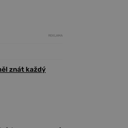
REKLAMA
ěl znát každý