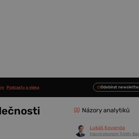
ry
Podcasty a videa
lečnosti
Názory analytiků
Lukáš Kovanda
hlavní ekonom Trinity Ba