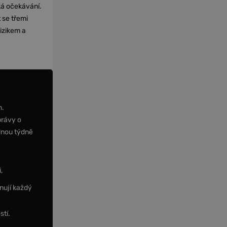
cká očekávání.
 se třemi
izikem a
m.
právy o
dnou týdně
,
nují každý
stí.