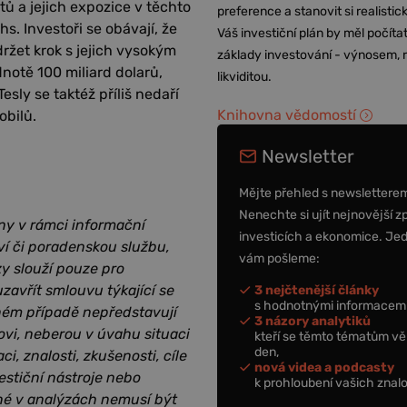
tů a jejich expozice v těchto
preference a stanovit si realisti
. Investoři se obávají, že
Váš investiční plán by měl počítat
ržet krok s jejich vysokým
základy investování - výnosem, r
dnotě 100 miliard dolarů,
likviditou.
sly se taktéž příliš nedaří
Knihovna vědomostí
obilů.
Newsletter
Mějte přehled s newslettere
Nenechte si ujít nejnovější z
ny v rámci informační
investicích a ekonomice. Je
ví či poradenskou službu,
vám pošleme:
zy slouží pouze pro
zavřít smlouvu týkající se
3 nejčtenější články
s hodnotnými informacemi
dném případě nepředstavují
3 názory analytiků
ovi, neberou v úvahu situaci
kteří se těmto tématům vě
den,
i, znalosti, zkušenosti, cíle
nová videa a podcasty
estiční nástroje nebo
k prohloubení vašich znalo
ěné v analýzách nemusí být