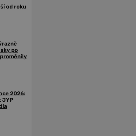
žší od roku
výrazně
zisky po
 proměnily
roce 2026:
t JYP
dia