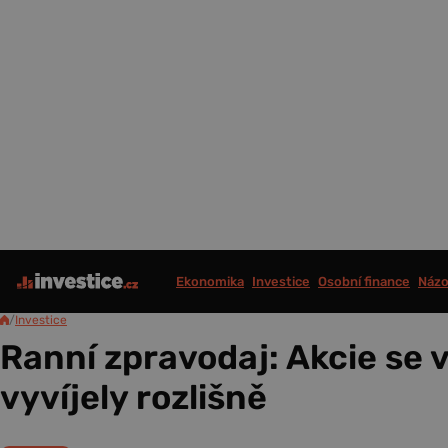
Ekonomika
Investice
Osobní finance
Názo
/
Investice
Ranní zpravodaj: Akcie se v
vyvíjely rozlišně