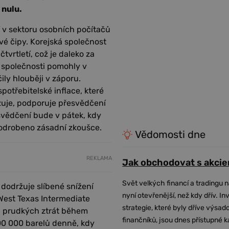
 nulu.
 v sektoru osobních počítačů
ové čipy. Korejská společnost
vrtletí, což je daleko za
é společnosti pomohly v
ily hlouběji v záporu.
otřebitelské inflace, které
azuje, podporuje přesvědčení
svědčení bude v pátek, kdy
 podrobeno zásadní zkoušce.
Vědomosti dne
REKLAMA
Jak obchodovat s akcie
Svět velkých financí a tradingu 
 dodržuje slíbené snížení
nyní otevřenější, než kdy dřív. In
 West Texas Intermediate
strategie, které byly dříve výsa
d prudkých ztrát během
finančníků, jsou dnes přístupné 
00 000 barelů denně, kdy