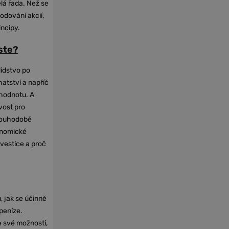
elá řada. Než se
odování akcií,
incipy.
oste?
lidstvo po
hatství a napříč
hodnotu. A
vost pro
dlouhodobě
onomické
nvestice a proč
, jak se účinně
 peníze.
e své možnosti,