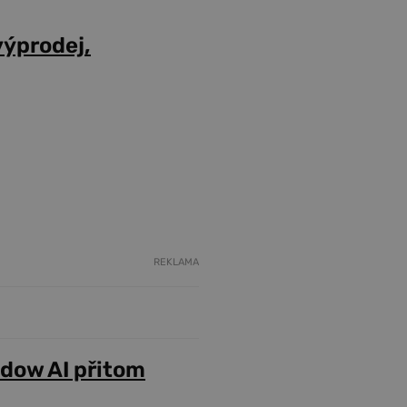
výprodej,
REKLAMA
adow AI přitom