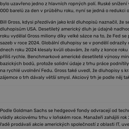
bylo uzavřeno jedno z hlavních ropných polí. Ruské snížen
000 barelů za den v průběhu roku, nyní se jedná o redukci 
Bill Gross, kdysi přezdíván jako král dluhopisů naznačil, že
dluhopisům USA. Desetiletý americký dluh je údajně nadh
roku vydělal Gross miliony díky velké sázce na to, že Fed se 
sazeb v roce 2024. Globální dluhopisy se v pondělí odrazily
dnech roku 2024 klesaly kvůli obavám, že rally z konce roku 
příliš rychle. Benchmarkové americké desetileté výnosy min
bazických bodů, protože solidní údaje z trhu práce podníti
na rychlé uvolnění Fedu. Gross také uvedl, že dluhopisy s kr
zájemce o trh dávaly větší smysl. Akciový trh je podle něj
Podle Goldman Sachs se hedgeové fondy odvracejí od techn
vládly akciovému trhu v loňském roce. Manažeři zahájili rok 2
řadě prodávali akcie amerických společností z oblasti IT, uv