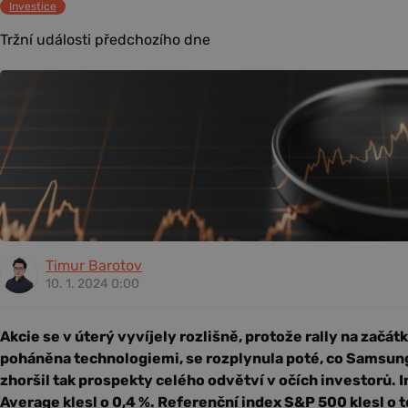
Investice
Tržní události předchozího dne
Timur Barotov
10. 1. 2024 0:00
Akcie se v úterý vyvíjely rozlišně, protože rally na začát
poháněna technologiemi, se rozplynula poté, co Samsung
zhoršil tak prospekty celého odvětví v očích investorů. 
Average klesl o 0,4 %. Referenční index S&P 500 klesl o 