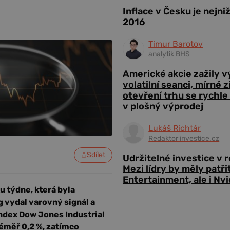
Inflace v Česku je nejni
2016
Timur Barotov
analytik BHS
Americké akcie zažily 
volatilní seanci, mírné 
otevření trhu se rychle
v plošný výprodej
Lukáš Richtár
Redaktor investice.cz
Sdílet
Udržitelné investice v 
Mezi lídry by měly patři
Entertainment, ale i Nvi
ku týdne, která byla
 vydal varovný signál a
Index Dow Jones Industrial
téměř 0,2 %, zatímco