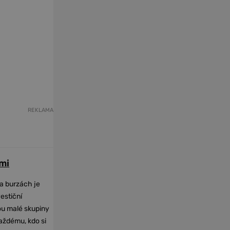
REKLAMA
mi
na burzách je
vestiční
dou malé skupiny
každému, kdo si