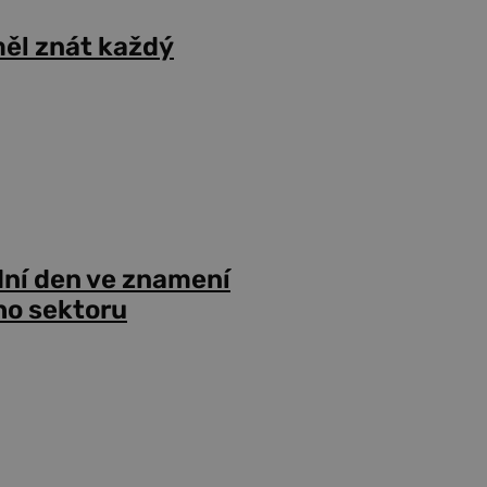
ěl znát každý
dní den ve znamení
ho sektoru