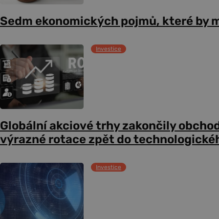
Sedm ekonomických pojmů, které by m
Investice
Globální akciové trhy zakončily obcho
výrazné rotace zpět do technologické
Investice