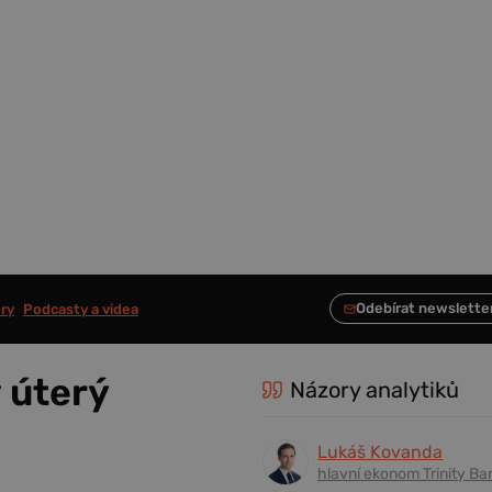
ry
Podcasty a videa
 úterý
Názory analytiků
Lukáš Kovanda
hlavní ekonom Trinity Ba