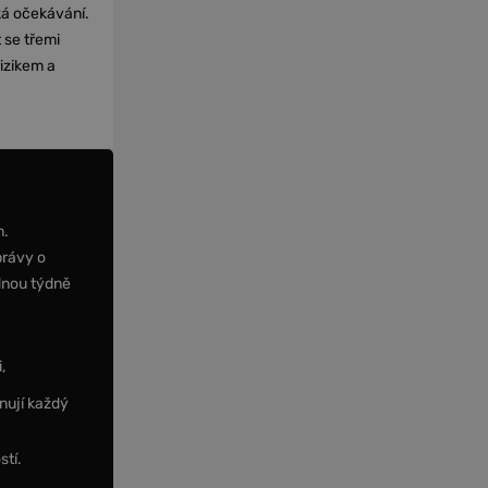
cká očekávání.
 se třemi
izikem a
m.
právy o
dnou týdně
,
nují každý
stí.