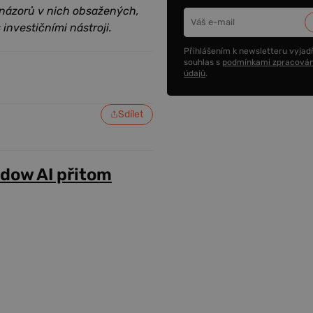
 názorů v nich obsažených,
 investičními nástroji.
Přihlášením k newsletteru vyjadř
souhlas s
podmínkami zpracován
údajů
.
Sdílet
adow AI přitom