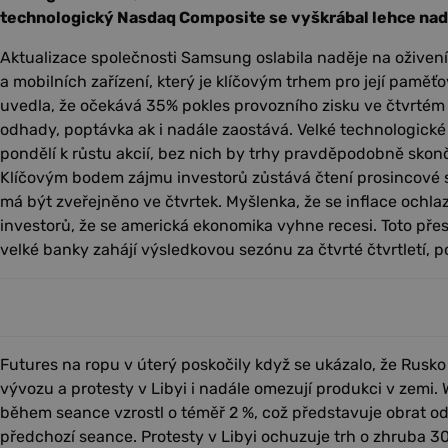
technologický Nasdaq Composite se vyškrábal lehce nad
Aktualizace společnosti Samsung oslabila naděje na oživení
a mobilních zařízení, který je klíčovým trhem pro její paměť
uvedla, že očekává 35% pokles provozního zisku ve čtvrtém čt
odhady, poptávka ak i nadále zaostává. Velké technologick
pondělí k růstu akcií, bez nich by trhy pravděpodobně skonč
Klíčovým bodem zájmu investorů zůstává čtení prosincové sp
má být zveřejněno ve čtvrtek. Myšlenka, že se inflace ochl
investorů, že se americká ekonomika vyhne recesi. Toto pře
velké banky zahájí výsledkovou sezónu za čtvrté čtvrtletí,
Futures na ropu v úterý poskočily když se ukázalo, že Rusko
vývozu a protesty v Libyi i nadále omezují produkci v zemi.
během seance vzrostl o téměř 2 %, což představuje obrat o
předchozí seance. Protesty v Libyi ochuzuje trh o zhruba 3