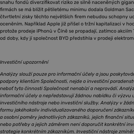
snahu fondů diverzifikovat riziko ze silně naceněných gigan
firmách se má blížit pětiletému minimu dodala Goldman Sachs
čtvrtletní zisky těchto největších firem nebudou schopny ud
oceněním. Například Apple již přišel o tržní kapitalizaci v ho
protože prodeje iPhonů v Číně se propadají, zatímco akciím Te
od doby, kdy jí společnost BYD předstihla v prodeji elektrom
Investiční upozornění
Analýzy slouží pouze pro informační účely a jsou poskytová
podpory klientům Společnosti, nejde o investiční poradenst
neboť tyto činnosti Společnost nenabízí a neprovádí. Analý
informační účely a nepředstavují žádnou nabídku či výzvu u
investičního nástroje nebo investiční služby. Analýzy v žá
formu jakéhokoliv individualizovaného doporučení zákazník
a osobní poměry jednotlivých zákazníků, jejich finanční situac
nebo potřeby a jejich záměrem není doporučit konkrétní inv
strategie konkrétním zákazníkům. Investiční nástroje zmín