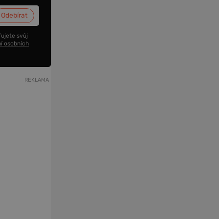
ujete svůj
í osobních
REKLAMA