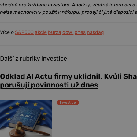
vhodné pro každého investora. Analýzy, včetně informací a
nelze mechanicky použít k nákupu, prodeji či jiné dispozici s
Více o
S&P500
akcie
burza
dow jones
nasdaq
Další z rubriky Investice
Odklad AI Actu firmy uklidnil. Kvůli Sh
porušují povinnosti už dnes
Investice