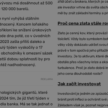
zřídí účet u brokera, kterých je c
í vývozu má dosáhnout až 500
ale investor vrhne do světa obch
o 120 000 barelů.
měl by znát základní termíny a pr
 se nyní vyhýbá státním
Proč cena zlata stále r
odnocený. Koncem loňského
přikloní ke snížení úrokových
Zlato je cenný kov, který provází 
 ode dna poté, co v úvodních
tisíciletí. Vždy bylo symbolem bo
2023 zašla příliš daleko a
věky vždy dokázalo udržet svou 
ulý týden vyskočily o 17
právě v tom spočívá jeho přitažli
ly obchodníky k omezení sázek
investory. Je to aktivum, které 
atší dobou splatnosti by pro
obstálo přes všechny krize a ek
 taktéž nadhodnocený.
turbulence. Proč je zlato dobrá i
jeho cena dlouhodobě roste?
REKLAMA
Jak začít investovat
ologických gigantů, které
Investování je jedním ze způsobů
024 tím, že již třetí týden v
bránit proti inflaci a ochránit své
edla banka. Má se tak jednat o
Základem však je, poznat nejprv