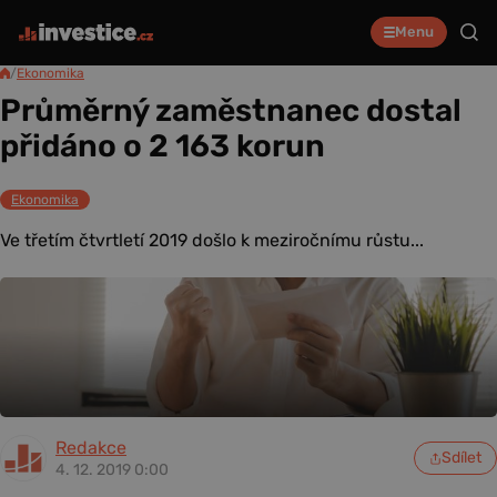
Menu
/
Ekonomika
Průměrný zaměstnanec dostal
přidáno o 2 163 korun
Ekonomika
Ve třetím čtvrtletí 2019 došlo k meziročnímu růstu...
Redakce
Sdílet
4. 12. 2019 0:00