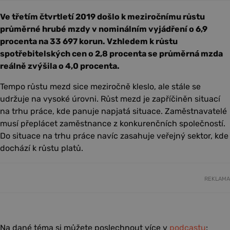
Ve třetím čtvrtletí 2019 došlo k meziročnímu růstu
průměrné hrubé mzdy v nominálním vyjádření o 6,9
procenta na 33 697 korun. Vzhledem k růstu
spotřebitelských cen o 2,8 procenta se průměrná mzda
reálně zvýšila o 4,0 procenta.
Tempo růstu mezd sice meziročně kleslo, ale stále se
udržuje na vysoké úrovni. Růst mezd je zapříčiněn situací
na trhu práce, kde panuje napjatá situace. Zaměstnavatelé
musí přeplácet zaměstnance z konkurenčních společností.
Do situace na trhu práce navíc zasahuje veřejný sektor, kde
dochází k růstu platů.
REKLAMA
Na dané téma si můžete poslechnout více v
podcastu
: