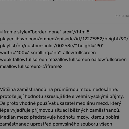
REKLAMA
<iframe style="border: none" src="//html5-
player.libsyn.com/embed/episode/id/12277952/height/90
playlist/no/custom-color/00263e/" height="90"
width="100%" scrolling="no" allowfullscreen
webkitallowfullscreen mozallowfullscreen oallowfullscreen
msallowfullscreen></iframe>
Většina zaměstnanců na průměrnou mzdu nedosáhne,
protože její hodnotu zkreslují lidé s velmi vysokými příjmy.
Je proto vhodné používat ukazatel mediánu mezd, který
lépe vyjadřuje příjmovou situaci běžných zaměstnanců.
Medián mezd představuje hodnotu mzdy, kterou pobírá
zaměstnanec uprostřed pomyslného souboru všech