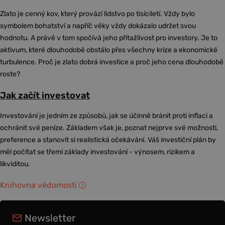
Zlato je cenný kov, který provází lidstvo po tisíciletí. Vždy bylo
symbolem bohatství a napříč věky vždy dokázalo udržet svou
hodnotu. A právě v tom spočívá jeho přitažlivost pro investory. Je to
aktivum, které dlouhodobě obstálo přes všechny krize a ekonomické
turbulence. Proč je zlato dobrá investice a proč jeho cena dlouhodobě
roste?
Jak začít investovat
Investování je jedním ze způsobů, jak se účinně bránit proti inflaci a
ochránit své peníze. Základem však je, poznat nejprve své možnosti,
preference a stanovit si realistická očekávání. Váš investiční plán by
měl počítat se třemi základy investování - výnosem, rizikem a
likviditou.
Knihovna vědomostí
Newsletter