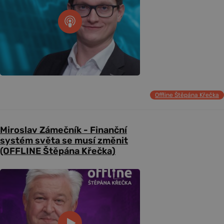
Offline Štěpána Křečka
Miroslav Zámečník - Finanční
systém světa se musí změnit
(OFFLINE Štěpána Křečka)