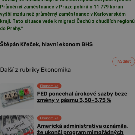
Průměrný zaměstnanec v Praze pobírá o 11 779 korun
vyšší mzdu než průměrný zaměstnanec v Karlovarském
kraji. Tato situace vede k migraci Čechů z chudších regionů
do Prahy.
"
Štěpán Křeček, hlavní ekonom BHS
Sdílet
Další z rubriky Ekonomika
Ekonomika
FED ponechal úrokové sazby beze
změny v pásmu 3,50–3,75 %
Ekonomika
Americká administrativa oznámila,
že ukončí program mimořádných