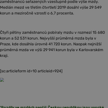
zaměstnanců seřazených vzestupně podle výše mzdy.
Medián mezd ve třetím čtvrtletí 2019 dosáhl výše 29 549
korun a meziročně vzrostl o 6,7 procenta.
Čtyři pětiny zaměstnanců pobíraly mzdu v rozmezí 15 680
korun a 52 531 korun. Nejvyšší průměrná mzda byla v
Praze, kde dosáhla úrovně 41 720 korun. Naopak nejnižší
průměrná mzda ve výši 29 941 korun byla v Karlovarském
kraji.
[sc:articleform id=10 articleid=924]
"
Rozdíly ve mzdách napříč Českou republikou jsou vysoké.