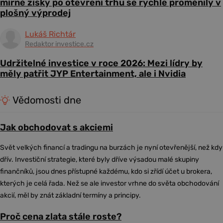
mírné zisky po otevření trhu se rychle proměnily v
plošný výprodej
Lukáš Richtár
Redaktor investice.cz
Udržitelné investice v roce 2026: Mezi lídry by
měly patřit JYP Entertainment, ale i Nvidia
Vědomosti dne
Jak obchodovat s akciemi
Svět velkých financí a tradingu na burzách je nyní otevřenější, než kdy
dřív. Investiční strategie, které byly dříve výsadou malé skupiny
finančníků, jsou dnes přístupné každému, kdo si zřídí účet u brokera,
kterých je celá řada. Než se ale investor vrhne do světa obchodování
akcií, měl by znát základní termíny a principy.
Proč cena zlata stále roste?