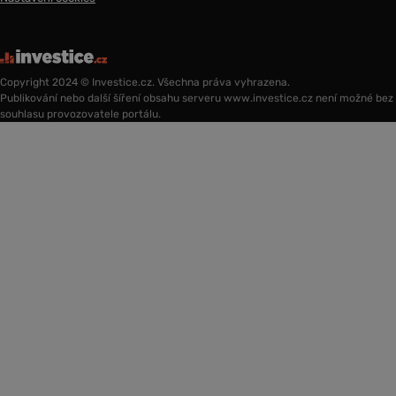
Copyright 2024 © Investice.cz. Všechna práva vyhrazena.
Publikování nebo další šíření obsahu serveru www.investice.cz není možné bez
souhlasu provozovatele portálu.