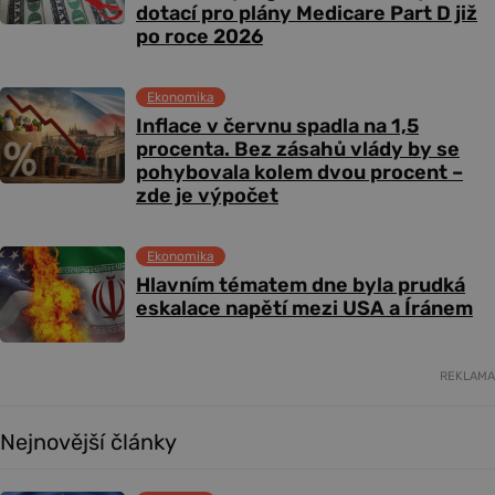
dotací pro plány Medicare Part D již
po roce 2026
Ekonomika
Inflace v červnu spadla na 1,5
procenta. Bez zásahů vlády by se
pohybovala kolem dvou procent –
zde je výpočet
Ekonomika
Hlavním tématem dne byla prudká
eskalace napětí mezi USA a Íránem
REKLAMA
Nejnovější články