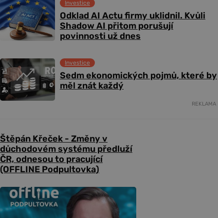
Investice
Odklad AI Actu firmy uklidnil. Kvůli
Shadow AI přitom porušují
povinnosti už dnes
Investice
Sedm ekonomických pojmů, které by
měl znát každý
REKLAMA
Štěpán Křeček - Změny v
důchodovém systému předluží
ČR, odnesou to pracující
(OFFLINE Podpultovka)