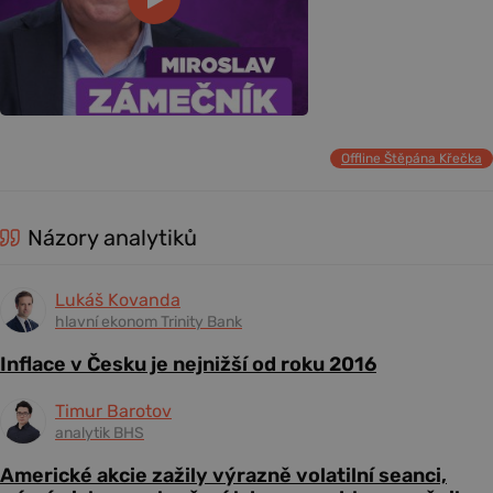
Offline Štěpána Křečka
Názory analytiků
Lukáš Kovanda
hlavní ekonom Trinity Bank
Inflace v Česku je nejnižší od roku 2016
Timur Barotov
analytik BHS
Americké akcie zažily výrazně volatilní seanci,