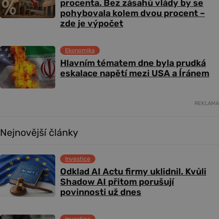
procenta. Bez zásahů vlády by se
pohybovala kolem dvou procent –
zde je výpočet
Ekonomika
Hlavním tématem dne byla prudká
eskalace napětí mezi USA a Íránem
REKLAMA
Nejnovější články
Investice
Odklad AI Actu firmy uklidnil. Kvůli
Shadow AI přitom porušují
povinnosti už dnes