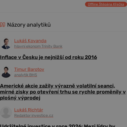
Offline Štěpána Křečka
Názory analytiků
Lukáš Kovanda
hlavní ekonom Trinity Bank
Inflace v Česku je nejnižší od roku 2016
Timur Barotov
analytik BHS
Americké akcie zažily výrazně volatilní seanci,
mírné zisky po otevření trhu se rychle proměnily v
plošný výprodej
Lukáš Richtár
Redaktor investice.cz
Udržitelné investice v roce 2026: Mezi lídry by