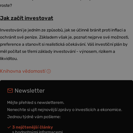
roste?
Jak začít investovat
Investování je jedním ze způsobů, jak se účinně bránit proti inflaci a
ochránit své peníze. Základem však je, poznat nejprve své možnosti,
preference a stanovit si realistická očekávání. Váš investiční plán by
měl počítat se třemi základy investování - výnosem, rizikem a
likviditou.
Knihovna vědomostí
Newsletter
Mějte přehled s newsletterem.
Nenechte si ujít nejnovější zprávy o investicích a ekonomice.
Jednou týdně vám pošleme:
3 nejčtenější články
s hodnotnými informacemi,