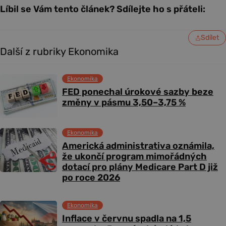
Líbil se Vám tento článek? Sdílejte ho s přáteli:
Sdílet
Další z rubriky Ekonomika
Ekonomika
FED ponechal úrokové sazby beze
změny v pásmu 3,50–3,75 %
Ekonomika
Americká administrativa oznámila,
že ukončí program mimořádných
dotací pro plány Medicare Part D již
po roce 2026
Ekonomika
Inflace v červnu spadla na 1,5