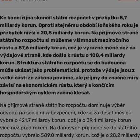
Ke konci října skončil státní rozpočet v přebytku 5,7
miliardy korun. Oproti stejnému období loňského roku je
přebytek nižší o 20,8 miliardy korun. Na příjmové straně
státního rozpočtu si můžeme všimnout meziročního
růstu o 87,6 miliardy korun, což je výrazně méně než na
výdajové straně, kde došlo k růstu o 108,4 miliardy
korun. Struktura státního rozpočtu se do budoucna
může ukázat jako problematická, protože výdaje jsou z
velké části ze zákona povinné, ale příjmy do značné míry
závisí na ekonomickém růstu, který s končícím
hospodářským cyklem začíná klesat.
Na příjmové straně státního rozpočtu dominuje výběr
odvodů na sociální zabezpečení, kde se za deset měsíců
vybralo 421,7 miliardy korun, což je o 39,4 miliardy korun
více než před rokem. Na daňových příjmech se do státního
rozpočtu vybralo 589,0 miliardy korun, což je o 28,2 miliardy