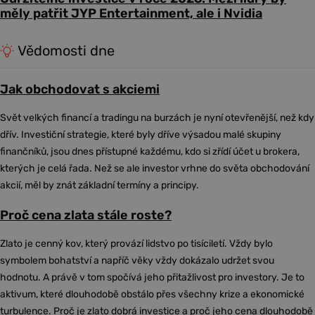
měly patřit JYP Entertainment, ale i Nvidia
Vědomosti dne
Jak obchodovat s akciemi
Svět velkých financí a tradingu na burzách je nyní otevřenější, než kdy
dřív. Investiční strategie, které byly dříve výsadou malé skupiny
finančníků, jsou dnes přístupné každému, kdo si zřídí účet u brokera,
kterých je celá řada. Než se ale investor vrhne do světa obchodování
akcií, měl by znát základní termíny a principy.
Proč cena zlata stále roste?
Zlato je cenný kov, který provází lidstvo po tisíciletí. Vždy bylo
symbolem bohatství a napříč věky vždy dokázalo udržet svou
hodnotu. A právě v tom spočívá jeho přitažlivost pro investory. Je to
aktivum, které dlouhodobě obstálo přes všechny krize a ekonomické
turbulence. Proč je zlato dobrá investice a proč jeho cena dlouhodobě