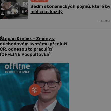
Investice
Sedm ekonomických pojmů, které by
měl znát každý
REKLAMA
Štěpán Křeček - Změny v
důchodovém systému předluží
ČR, odnesou to pracující
(OFFLINE Podpultovka)