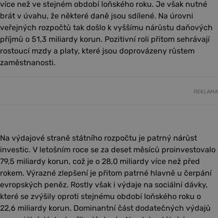
více než ve stejném období loňského roku. Je však nutné
brát v úvahu, že některé daně jsou sdílené. Na úrovni
veřejných rozpočtů tak došlo k vyššímu nárůstu daňových
příjmů o 51,3 miliardy korun. Pozitivní roli přitom sehrávají
rostoucí mzdy a platy, které jsou doprovázeny růstem
zaměstnanosti.
REKLAMA
Na výdajové straně státního rozpočtu je patrný nárůst
investic. V letošním roce se za deset měsíců proinvestovalo
79,5 miliardy korun, což je o 28,0 miliardy více než před
rokem. Výrazné zlepšení je přitom patrné hlavně u čerpání
evropských peněz. Rostly však i výdaje na sociální dávky,
které se zvýšily oproti stejnému období loňského roku o
22,6 miliardy korun. Dominantní část dodatečných výdajů