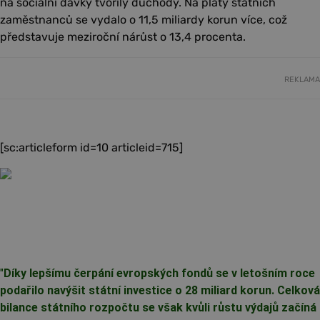
na sociální dávky tvořily důchody. Na platy státních
zaměstnanců se vydalo o 11,5 miliardy korun více, což
představuje meziroční nárůst o 13,4 procenta.
REKLAMA
[sc:articleform id=10 articleid=715]
"
Díky lepšímu čerpání evropských fondů se v letošním roce
podařilo navýšit státní investice o 28 miliard korun. Celková
bilance státního rozpočtu se však kvůli růstu výdajů začíná