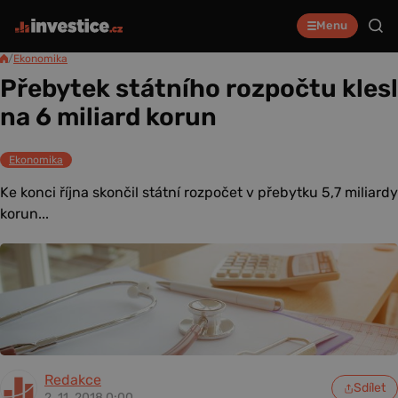
Menu
/
Ekonomika
Přebytek státního rozpočtu klesl
na 6 miliard korun
Ekonomika
Ke konci října skončil státní rozpočet v přebytku 5,7 miliardy
korun...
Redakce
Sdílet
2. 11. 2018 0:00