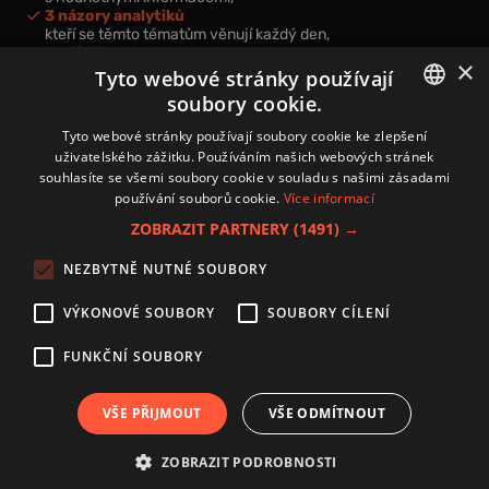
3 názory analytiků
kteří se těmto tématům věnují každý den,
nová videa a podcasty
×
k prohloubení vašich znalostí.
Tyto webové stránky používají
soubory cookie.
CZECH
Tyto webové stránky používají soubory cookie ke zlepšení
uživatelského zážitku. Používáním našich webových stránek
CZ
souhlasíte se všemi soubory cookie v souladu s našimi zásadami
Přihlášením k newsletteru vyjadřujete svůj souhlas s
podmínkami
používání souborů cookie.
Více informací
zpracování osobních údajů
.
ZOBRAZIT PARTNERY
(1491) →
Kontakt
NEZBYTNĚ NUTNÉ SOUBORY
Zásady používání souborů cookies
Zpracování osobních údajů
VÝKONOVÉ SOUBORY
SOUBORY CÍLENÍ
Autoři
Nastavení cookies
FUNKČNÍ SOUBORY
VŠE PŘIJMOUT
VŠE ODMÍTNOUT
Copyright 2024 © Investice.cz. Všechna práva vyhrazena.
ZOBRAZIT PODROBNOSTI
Publikování nebo další šíření obsahu serveru www.investice.cz není možné bez