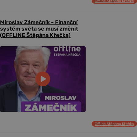
Offline Štěpána Křečka
Miroslav Zámečník - Finanční
systém světa se musí změnit
(OFFLINE Štěpána Křečka)
Offline Štěpána Křečka