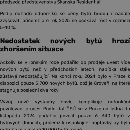
předseda představenstva Skanska Residential.
Podle odhadů odborníků se ceny bytů budou i nadále
zvyšovat, přičemž pro rok 2025 se očekává růst v rozmezí
5–10 %.
Nedostatek nových bytů hrozí
zhoršením situace
Ačkoliv se v loňském roce podařilo do prodeje uvést více
nových bytů než v předchozích letech, nabídka stále
zůstává nedostačující. Na konci roku 2024 bylo v Praze k
dispozici pouze 5 700 nových bytů, což je úroveň, na které
stagnuje poslední dva roky.
Vývoj nové výstavby navíc komplikuje nefunkční
povolovací proces. Podle dat ČSÚ se v Praze od ledna do
listopadu 2024 podařilo povolit pouze 6 340 bytů v
bytových domech, přičemž k uspokojení poptávky by bylo
potřeba minimálně 10 000 bytů ročně.