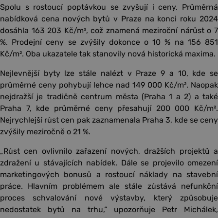
Spolu s rostoucí poptávkou se zvyšují i ceny. Průměrná
nabídková cena nových bytů v Praze na konci roku 2024
dosáhla 163 203 Kč/m², což znamená meziroční nárůst o 7
%. Prodejní ceny se zvýšily dokonce o 10 % na 156 851
Kč/m². Oba ukazatele tak stanovily nová historická maxima.
Nejlevnější byty lze stále nalézt v Praze 9 a 10, kde se
průměrné ceny pohybují lehce nad 149 000 Kč/m². Naopak
nejdražší je tradičně centrum města (Praha 1 a 2) a také
Praha 7, kde průměrné ceny přesahují 200 000 Kč/m².
Nejrychlejší růst cen pak zaznamenala Praha 3, kde se ceny
zvýšily meziročně o 21 %.
„Růst cen ovlivnilo zařazení nových, dražších projektů a
zdražení u stávajících nabídek. Dále se projevilo omezení
marketingových bonusů a rostoucí náklady na stavební
práce. Hlavním problémem ale stále zůstává nefunkční
proces schvalování nové výstavby, který způsobuje
nedostatek bytů na trhu,“ upozorňuje Petr Michálek,