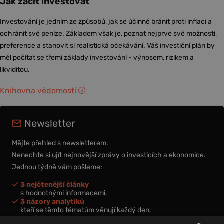
Jak začít investovat
Investování je jedním ze způsobů, jak se účinně bránit proti inflaci a
ochránit své peníze. Základem však je, poznat nejprve své možnosti,
preference a stanovit si realistická očekávání. Váš investiční plán by
měl počítat se třemi základy investování - výnosem, rizikem a
likviditou.
Knihovna vědomostí
Newsletter
Mějte přehled s newsletterem.
Nenechte si ujít nejnovější zprávy o investicích a ekonomice.
Jednou týdně vám pošleme:
3 nejčtenější články
s hodnotnými informacemi,
3 názory analytiků
kteří se těmto tématům věnují každý den,
nová videa a podcasty