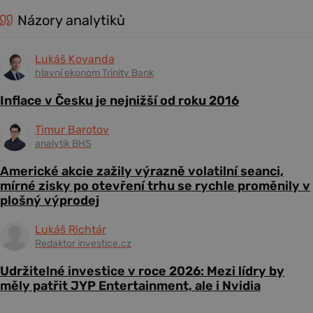
Názory analytiků
Lukáš Kovanda
hlavní ekonom Trinity Bank
Inflace v Česku je nejnižší od roku 2016
Timur Barotov
analytik BHS
Americké akcie zažily výrazně volatilní seanci,
mírné zisky po otevření trhu se rychle proměnily v
plošný výprodej
Lukáš Richtár
Redaktor investice.cz
Udržitelné investice v roce 2026: Mezi lídry by
měly patřit JYP Entertainment, ale i Nvidia