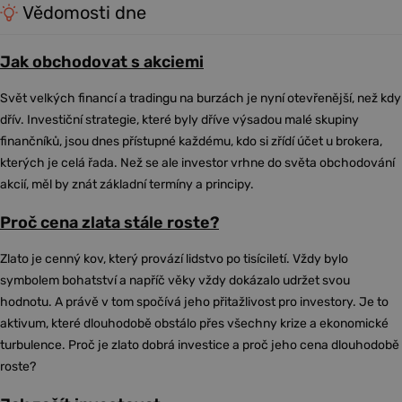
Vědomosti dne
Jak obchodovat s akciemi
Svět velkých financí a tradingu na burzách je nyní otevřenější, než kdy
dřív. Investiční strategie, které byly dříve výsadou malé skupiny
finančníků, jsou dnes přístupné každému, kdo si zřídí účet u brokera,
kterých je celá řada. Než se ale investor vrhne do světa obchodování
akcií, měl by znát základní termíny a principy.
Proč cena zlata stále roste?
Zlato je cenný kov, který provází lidstvo po tisíciletí. Vždy bylo
symbolem bohatství a napříč věky vždy dokázalo udržet svou
hodnotu. A právě v tom spočívá jeho přitažlivost pro investory. Je to
aktivum, které dlouhodobě obstálo přes všechny krize a ekonomické
turbulence. Proč je zlato dobrá investice a proč jeho cena dlouhodobě
roste?