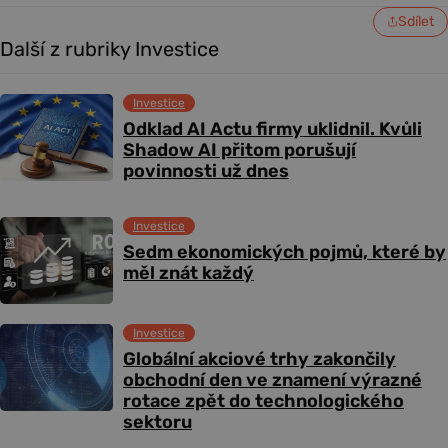
Sdílet
Další z rubriky Investice
Investice
Odklad AI Actu firmy uklidnil. Kvůli
Shadow AI přitom porušují
povinnosti už dnes
Investice
Sedm ekonomických pojmů, které by
měl znát každý
Investice
Globální akciové trhy zakončily
obchodní den ve znamení výrazné
rotace zpět do technologického
sektoru