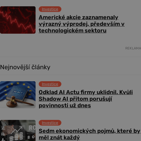
Investice
Americké akcie zaznamenaly
výrazný výprodej, především v
technologickém sektoru
REKLAMA
Nejnovější články
Investice
Odklad AI Actu firmy uklidnil. Kvůli
Shadow AI přitom porušují
povinnosti už dnes
Investice
Sedm ekonomických pojmů, které by
měl znát každý