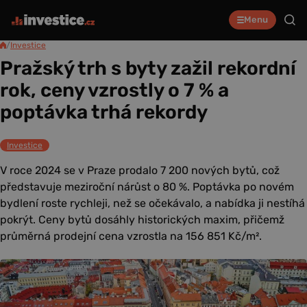
Menu
/
Investice
Pražský trh s byty zažil rekordní
rok, ceny vzrostly o 7 % a
poptávka trhá rekordy
Investice
V roce 2024 se v Praze prodalo 7 200 nových bytů, což
představuje meziroční nárůst o 80 %. Poptávka po novém
bydlení roste rychleji, než se očekávalo, a nabídka ji nestíhá
pokrýt. Ceny bytů dosáhly historických maxim, přičemž
průměrná prodejní cena vzrostla na 156 851 Kč/m².