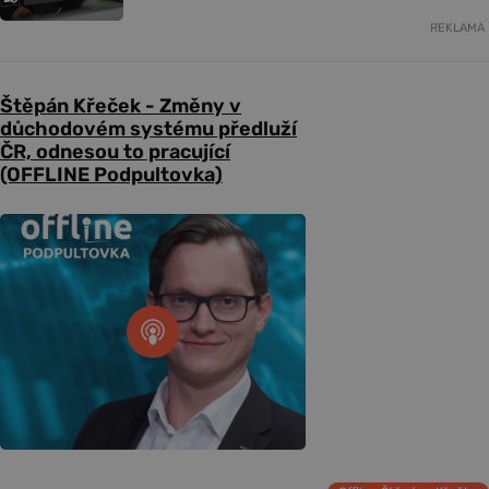
REKLAMA
Štěpán Křeček - Změny v
důchodovém systému předluží
ČR, odnesou to pracující
(OFFLINE Podpultovka)