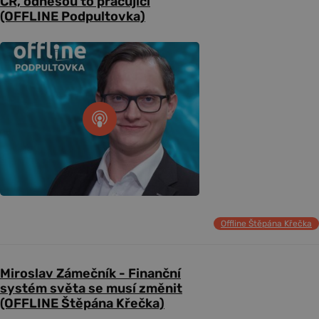
ČR, odnesou to pracující
(OFFLINE Podpultovka)
Offline Štěpána Křečka
Miroslav Zámečník - Finanční
systém světa se musí změnit
(OFFLINE Štěpána Křečka)