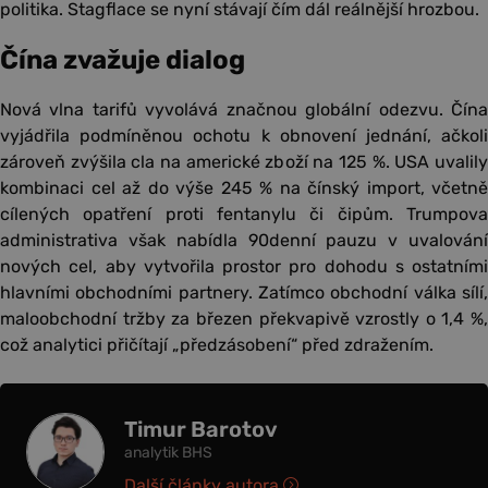
politika. Stagflace se nyní stávají čím dál reálnější hrozbou.
Čína zvažuje dialog
Nová vlna tarifů vyvolává značnou globální odezvu. Čína
vyjádřila podmíněnou ochotu k obnovení jednání, ačkoli
zároveň zvýšila cla na americké zboží na 125 %. USA uvalily
kombinaci cel až do výše 245 % na čínský import, včetně
cílených opatření proti fentanylu či čipům. Trumpova
administrativa však nabídla 90denní pauzu v uvalování
nových cel, aby vytvořila prostor pro dohodu s ostatními
hlavními obchodními partnery. Zatímco obchodní válka sílí,
maloobchodní tržby za březen překvapivě vzrostly o 1,4 %,
což analytici přičítají „předzásobení“ před zdražením.
Timur Barotov
analytik BHS
Další články autora