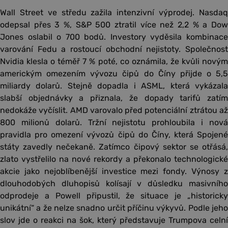
Wall Street ve středu zažila intenzivní výprodej. Nasdaq
odepsal přes 3 %, S&P 500 ztratil více než 2,2 % a Dow
Jones oslabil o 700 bodů. Investory vyděsila kombinace
varování Fedu a rostoucí obchodní nejistoty. Společnost
Nvidia klesla o téměř 7 % poté, co oznámila, že kvůli novým
americkým omezením vývozu čipů do Číny přijde o 5,5
miliardy dolarů. Stejně dopadla i ASML, která vykázala
slabší objednávky a přiznala, že dopady tarifů zatím
nedokáže vyčíslit. AMD varovalo před potenciální ztrátou až
800 milionů dolarů. Tržní nejistotu prohloubila i nová
pravidla pro omezení vývozů čipů do Číny, která Spojené
státy zavedly nečekaně. Zatímco čipový sektor se otřásá,
zlato vystřelilo na nové rekordy a překonalo technologické
akcie jako nejoblíbenější investice mezi fondy. Výnosy z
dlouhodobých dluhopisů kolísají v důsledku masivního
odprodeje a Powell připustil, že situace je „historicky
unikátní“ a že nelze snadno určit příčinu výkyvů. Podle jeho
slov jde o reakci na šok, který představuje Trumpova celní