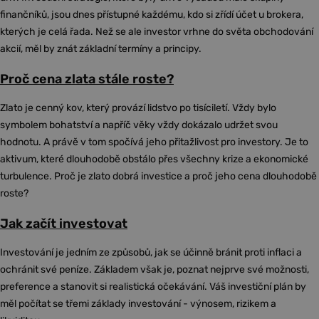
finančníků, jsou dnes přístupné každému, kdo si zřídí účet u brokera,
kterých je celá řada. Než se ale investor vrhne do světa obchodování
akcií, měl by znát základní termíny a principy.
Proč cena zlata stále roste?
Zlato je cenný kov, který provází lidstvo po tisíciletí. Vždy bylo
symbolem bohatství a napříč věky vždy dokázalo udržet svou
hodnotu. A právě v tom spočívá jeho přitažlivost pro investory. Je to
aktivum, které dlouhodobě obstálo přes všechny krize a ekonomické
turbulence. Proč je zlato dobrá investice a proč jeho cena dlouhodobě
roste?
Jak začít investovat
Investování je jedním ze způsobů, jak se účinně bránit proti inflaci a
ochránit své peníze. Základem však je, poznat nejprve své možnosti,
preference a stanovit si realistická očekávání. Váš investiční plán by
měl počítat se třemi základy investování - výnosem, rizikem a