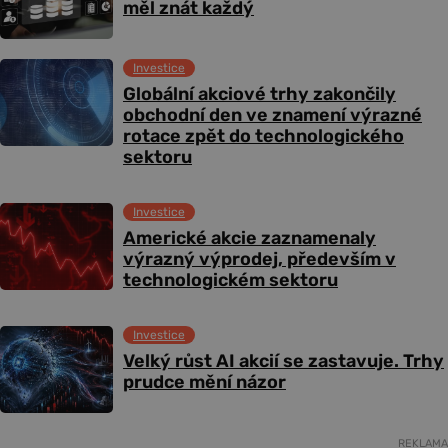
měl znát každý
Investice
Globální akciové trhy zakončily
obchodní den ve znamení výrazné
rotace zpět do technologického
sektoru
Investice
Americké akcie zaznamenaly
výrazný výprodej, především v
technologickém sektoru
Investice
Velký růst AI akcií se zastavuje. Trhy
prudce mění názor
REKLAMA