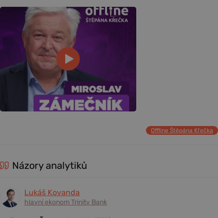
Offline Štěpána Křečka
Názory analytiků
Lukáš Kovanda
hlavní ekonom Trinity Bank