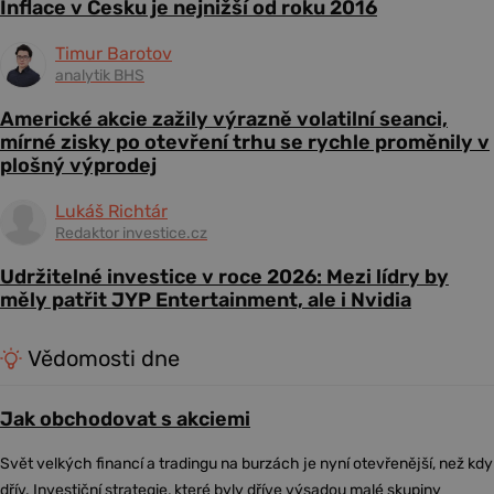
Inflace v Česku je nejnižší od roku 2016
Timur Barotov
analytik BHS
Americké akcie zažily výrazně volatilní seanci,
mírné zisky po otevření trhu se rychle proměnily v
plošný výprodej
Lukáš Richtár
Redaktor investice.cz
Udržitelné investice v roce 2026: Mezi lídry by
měly patřit JYP Entertainment, ale i Nvidia
Vědomosti dne
Jak obchodovat s akciemi
Svět velkých financí a tradingu na burzách je nyní otevřenější, než kdy
dřív. Investiční strategie, které byly dříve výsadou malé skupiny