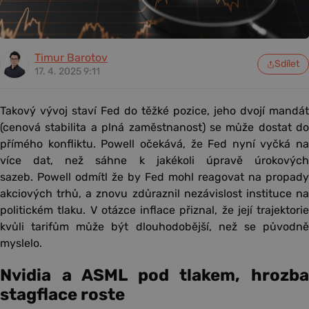
Timur Barotov
Sdílet
17. 4. 2025 9:11
Takový vývoj staví Fed do těžké pozice, jeho dvojí mandát
(cenová stabilita a plná zaměstnanost) se může dostat do
přímého konfliktu. Powell očekává, že Fed nyní vyčká na
více dat, než sáhne k jakékoli úpravě úrokových
sazeb. Powell odmítl že by Fed mohl reagovat na propady
akciových trhů, a znovu zdůraznil nezávislost instituce na
politickém tlaku. V otázce inflace přiznal, že její trajektorie
kvůli tarifům může být dlouhodobější, než se původně
myslelo.
Nvidia a ASML pod tlakem, hrozba
stagflace roste