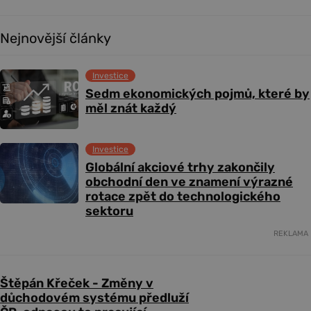
Nejnovější články
Investice
Sedm ekonomických pojmů, které by
měl znát každý
Investice
Globální akciové trhy zakončily
obchodní den ve znamení výrazné
rotace zpět do technologického
sektoru
REKLAMA
Štěpán Křeček - Změny v
důchodovém systému předluží