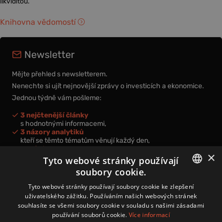
likviditou.
Knihovna vědomostí
Newsletter
Mějte přehled s newsletterem.
Nenechte si ujít nejnovější zprávy o investicích a ekonomice.
Jednou týdně vám pošleme:
3 nejčtenější články
s hodnotnými informacemi,
3 názory analytiků
kteří se těmto tématům věnují každý den,
nová videa a podcasty
×
k prohloubení vašich znalostí.
Tyto webové stránky používají
soubory cookie.
CZECH
Tyto webové stránky používají soubory cookie ke zlepšení
uživatelského zážitku. Používáním našich webových stránek
CZ
souhlasíte se všemi soubory cookie v souladu s našimi zásadami
Přihlášením k newsletteru vyjadřujete svůj souhlas s
podmínkami
používání souborů cookie.
Více informací
zpracování osobních údajů
.