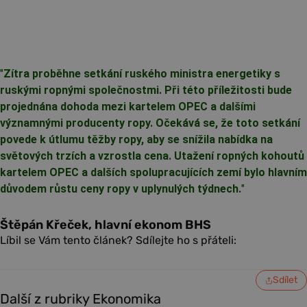
"
Zítra proběhne setkání ruského ministra energetiky s
ruskými ropnými společnostmi. Při této příležitosti bude
projednána dohoda mezi kartelem OPEC a dalšími
významnými producenty ropy. Očekává se, že toto setkání
povede k útlumu těžby ropy, aby se snížila nabídka na
světových trzích a vzrostla cena. Utažení ropných kohoutů
kartelem OPEC a dalších spolupracujících zemí bylo hlavním
důvodem růstu ceny ropy v uplynulých týdnech.
"
Štěpán Křeček, hlavní ekonom BHS
Líbil se Vám tento článek? Sdílejte ho s přáteli:
Sdílet
Další z rubriky Ekonomika