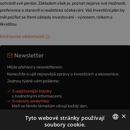
ochránit své peníze. Základem však je, poznat nejprve své možnosti,
preference a stanovit si realistická očekávání. Váš investiční plán by
měl počítat se třemi základy investování - výnosem, rizikem a
likviditou.
Knihovna vědomostí
Newsletter
Mějte přehled s newsletterem.
Nenechte si ujít nejnovější zprávy o investicích a ekonomice.
Jednou týdně vám pošleme:
3 nejčtenější články
s hodnotnými informacemi,
3 názory analytiků
kteří se těmto tématům věnují každý den,
nová videa a podcasty
×
k prohloubení vašich znalostí.
Tyto webové stránky používají
soubory cookie.