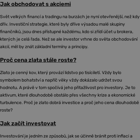
Jak obchodovat s akciemi
Svět velkých financí a tradingu na burzách je nyní otevřenější, než kdy
dřív. Investiční strategie, které byly dříve výsadou malé skupiny
finančníků, jsou dnes přístupné každému, kdo si zřídí účet u brokera,
kterých je celá řada. Než se ale investor vrhne do světa obchodování
akcií, měl by znát základní termíny a principy.
Proč cena zlata stále roste?
Zlato je cenný kov, který provází lidstvo po tisíciletí. Vždy bylo
symbolem bohatství a napříč věky vždy dokázalo udržet svou
hodnotu. A právě v tom spočívá jeho přitažlivost pro investory. Je to
aktivum, které dlouhodobě obstálo přes všechny krize a ekonomické
turbulence. Proč je zlato dobrá investice a proč jeho cena dlouhodobě
roste?
Jak začít investovat
Investování je jedním ze způsobů, jak se účinně bránit proti inflaci a