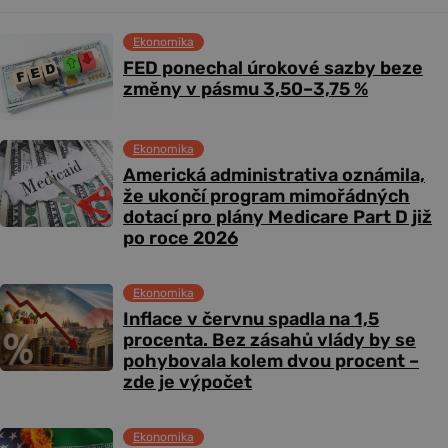
Ekonomika
FED ponechal úrokové sazby beze
změny v pásmu 3,50–3,75 %
Ekonomika
Americká administrativa oznámila,
že ukončí program mimořádných
dotací pro plány Medicare Part D již
po roce 2026
Ekonomika
Inflace v červnu spadla na 1,5
procenta. Bez zásahů vlády by se
pohybovala kolem dvou procent –
zde je výpočet
Ekonomika