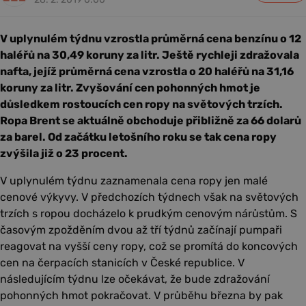
V uplynulém týdnu vzrostla průměrná cena benzínu o 12
haléřů na 30,49 koruny za litr. Ještě rychleji zdražovala
nafta, jejíž průměrná cena vzrostla o 20 haléřů na 31,16
koruny za litr. Zvyšování cen pohonných hmot je
důsledkem rostoucích cen ropy na světových trzích.
Ropa Brent se aktuálně obchoduje přibližně za 66 dolarů
za barel. Od začátku letošního roku se tak cena ropy
zvýšila již o 23 procent.
V uplynulém týdnu zaznamenala cena ropy jen malé
cenové výkyvy. V předchozích týdnech však na světových
trzích s ropou docházelo k prudkým cenovým nárůstům. S
časovým zpožděním dvou až tří týdnů začínají pumpaři
reagovat na vyšší ceny ropy, což se promítá do koncových
cen na čerpacích stanicích v České republice. V
následujícím týdnu lze očekávat, že bude zdražování
pohonných hmot pokračovat. V průběhu března by pak