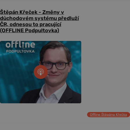
Štěpán Křeček - Změny v
důchodovém systému předluží
ČR, odnesou to pracující
(OFFLINE Podpultovka)
Offline Štěpána Křečka