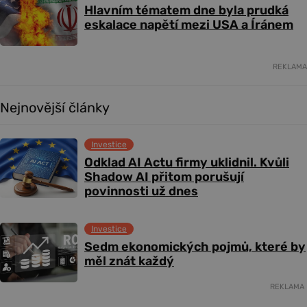
Hlavním tématem dne byla prudká
eskalace napětí mezi USA a Íránem
REKLAMA
Nejnovější články
Investice
Odklad AI Actu firmy uklidnil. Kvůli
Shadow AI přitom porušují
povinnosti už dnes
Investice
Sedm ekonomických pojmů, které by
měl znát každý
REKLAMA