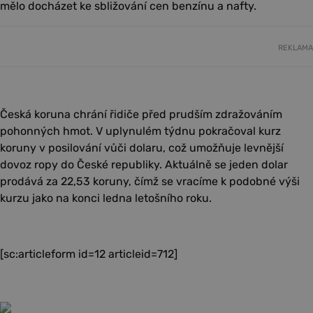
mělo docházet ke sbližování cen benzínu a nafty.
REKLAMA
Česká koruna chrání řidiče před prudším zdražováním
pohonných hmot. V uplynulém týdnu pokračoval kurz
koruny v posilování vůči dolaru, což umožňuje levnější
dovoz ropy do České republiky. Aktuálně se jeden dolar
prodává za 22,53 koruny, čímž se vracíme k podobné výši
kurzu jako na konci ledna letošního roku.
[sc:articleform id=12 articleid=712]