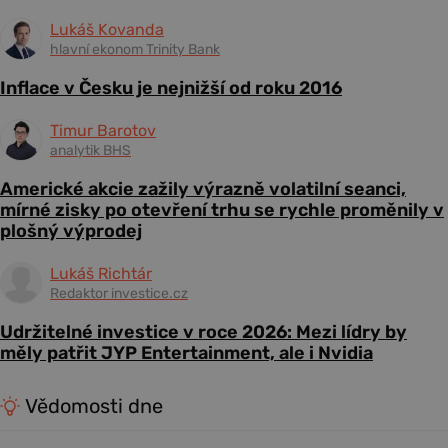
Lukáš Kovanda
hlavní ekonom Trinity Bank
Inflace v Česku je nejnižší od roku 2016
Timur Barotov
analytik BHS
Americké akcie zažily výrazně volatilní seanci,
mírné zisky po otevření trhu se rychle proměnily v
plošný výprodej
Lukáš Richtár
Redaktor investice.cz
Udržitelné investice v roce 2026: Mezi lídry by
měly patřit JYP Entertainment, ale i Nvidia
Vědomosti dne