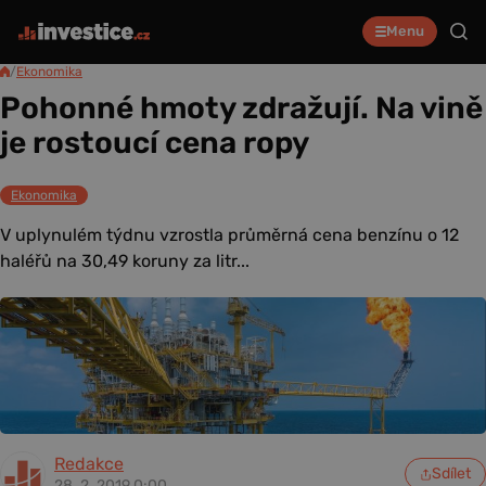
Menu
/
Ekonomika
Pohonné hmoty zdražují. Na vině
je rostoucí cena ropy
Ekonomika
V uplynulém týdnu vzrostla průměrná cena benzínu o 12
haléřů na 30,49 koruny za litr...
Redakce
Sdílet
28. 2. 2019 0:00