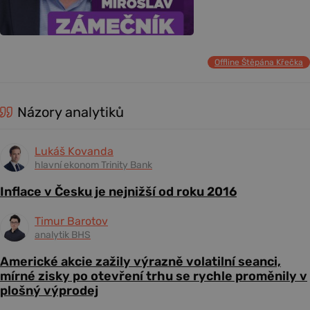
Offline Štěpána Křečka
Názory analytiků
Lukáš Kovanda
hlavní ekonom Trinity Bank
Inflace v Česku je nejnižší od roku 2016
Timur Barotov
analytik BHS
Americké akcie zažily výrazně volatilní seanci,
mírné zisky po otevření trhu se rychle proměnily v
plošný výprodej