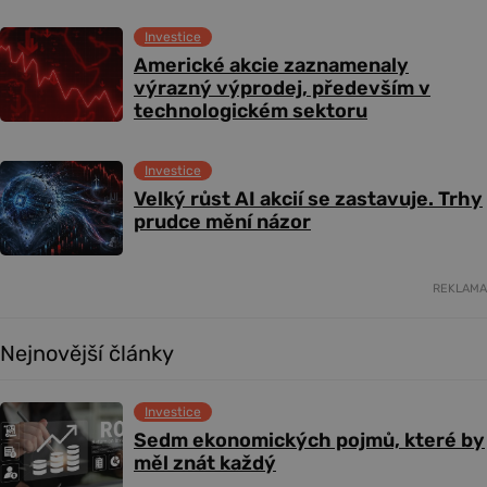
Investice
Americké akcie zaznamenaly
výrazný výprodej, především v
technologickém sektoru
Investice
Velký růst AI akcií se zastavuje. Trhy
prudce mění názor
REKLAMA
Nejnovější články
Investice
Sedm ekonomických pojmů, které by
měl znát každý