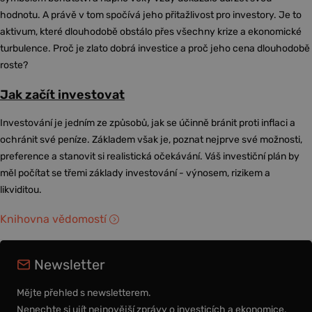
hodnotu. A právě v tom spočívá jeho přitažlivost pro investory. Je to
aktivum, které dlouhodobě obstálo přes všechny krize a ekonomické
turbulence. Proč je zlato dobrá investice a proč jeho cena dlouhodobě
roste?
Jak začít investovat
Investování je jedním ze způsobů, jak se účinně bránit proti inflaci a
ochránit své peníze. Základem však je, poznat nejprve své možnosti,
preference a stanovit si realistická očekávání. Váš investiční plán by
měl počítat se třemi základy investování - výnosem, rizikem a
likviditou.
Knihovna vědomostí
Newsletter
Mějte přehled s newsletterem.
Nenechte si ujít nejnovější zprávy o investicích a ekonomice.