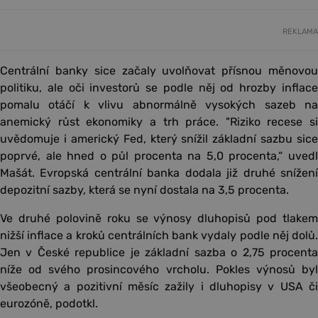
REKLAMA
Centrální banky sice začaly uvolňovat přísnou měnovou
politiku, ale oči investorů se podle něj od hrozby inflace
pomalu otáčí k vlivu abnormálně vysokých sazeb na
anemický růst ekonomiky a trh práce. "Riziko recese si
uvědomuje i americký Fed, který snížil základní sazbu sice
poprvé, ale hned o půl procenta na 5,0 procenta,“ uvedl
Mašát. Evropská centrální banka dodala již druhé snížení
depozitní sazby, která se nyní dostala na 3,5 procenta.
Ve druhé polovině roku se výnosy dluhopisů pod tlakem
nižší inflace a kroků centrálních bank vydaly podle něj dolů.
Jen v České republice je základní sazba o 2,75 procenta
níže od svého prosincového vrcholu. Pokles výnosů byl
všeobecný a pozitivní měsíc zažily i dluhopisy v USA či
eurozóně, podotkl.