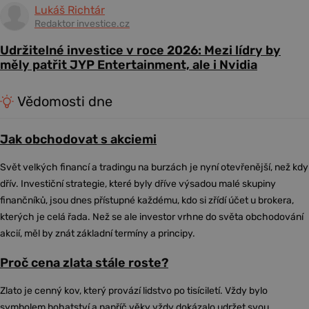
Lukáš Richtár
Redaktor investice.cz
Udržitelné investice v roce 2026: Mezi lídry by
měly patřit JYP Entertainment, ale i Nvidia
Vědomosti dne
Jak obchodovat s akciemi
Svět velkých financí a tradingu na burzách je nyní otevřenější, než kdy
dřív. Investiční strategie, které byly dříve výsadou malé skupiny
finančníků, jsou dnes přístupné každému, kdo si zřídí účet u brokera,
kterých je celá řada. Než se ale investor vrhne do světa obchodování
akcií, měl by znát základní termíny a principy.
Proč cena zlata stále roste?
Zlato je cenný kov, který provází lidstvo po tisíciletí. Vždy bylo
symbolem bohatství a napříč věky vždy dokázalo udržet svou