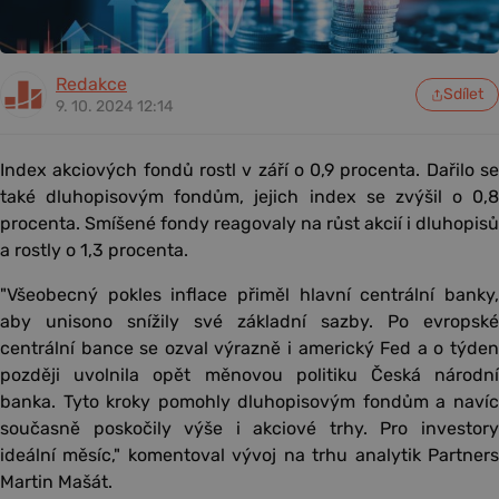
Redakce
Sdílet
9. 10. 2024 12:14
Index akciových fondů rostl v září o 0,9 procenta. Dařilo se
také dluhopisovým fondům, jejich index se zvýšil o 0,8
procenta. Smíšené fondy reagovaly na růst akcií i dluhopisů
a rostly o 1,3 procenta.
"Všeobecný pokles inflace přiměl hlavní centrální banky,
aby unisono snížily své základní sazby. Po evropské
centrální bance se ozval výrazně i americký Fed a o týden
později uvolnila opět měnovou politiku Česká národní
banka. Tyto kroky pomohly dluhopisovým fondům a navíc
současně poskočily výše i akciové trhy. Pro investory
ideální měsíc," komentoval vývoj na trhu analytik Partners
Martin Mašát.