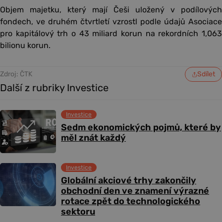
Objem majetku, který mají Češi uložený v podílových
fondech, ve druhém čtvrtletí vzrostl podle údajů Asociace
pro kapitálový trh o 43 miliard korun na rekordních 1,063
bilionu korun.
Zdroj: ČTK
Sdílet
Další z rubriky Investice
Investice
Sedm ekonomických pojmů, které by
měl znát každý
Investice
Globální akciové trhy zakončily
obchodní den ve znamení výrazné
rotace zpět do technologického
sektoru