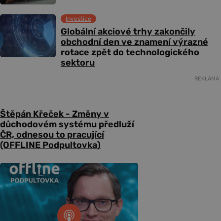
Investice
Globální akciové trhy zakončily
obchodní den ve znamení výrazné
rotace zpět do technologického
sektoru
REKLAMA
Štěpán Křeček - Změny v
důchodovém systému předluží
ČR, odnesou to pracující
(OFFLINE Podpultovka)