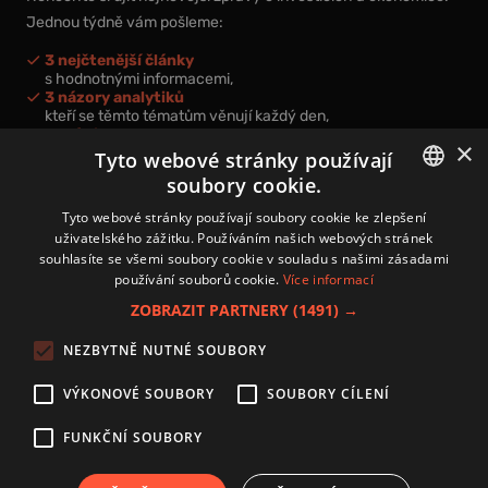
Jednou týdně vám pošleme:
3 nejčtenější články
s hodnotnými informacemi,
3 názory analytiků
kteří se těmto tématům věnují každý den,
nová videa a podcasty
×
k prohloubení vašich znalostí.
Tyto webové stránky používají
soubory cookie.
CZECH
Tyto webové stránky používají soubory cookie ke zlepšení
uživatelského zážitku. Používáním našich webových stránek
CZ
souhlasíte se všemi soubory cookie v souladu s našimi zásadami
Přihlášením k newsletteru vyjadřujete svůj souhlas s
podmínkami
používání souborů cookie.
Více informací
zpracování osobních údajů
.
ZOBRAZIT PARTNERY
(1491) →
Kontakt
NEZBYTNĚ NUTNÉ SOUBORY
Zásady používání souborů cookies
Zpracování osobních údajů
VÝKONOVÉ SOUBORY
SOUBORY CÍLENÍ
Autoři
Nastavení cookies
FUNKČNÍ SOUBORY