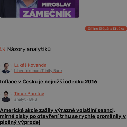
Offline Štěpána Křečka
Názory analytiků
Lukáš Kovanda
hlavní ekonom Trinity Bank
Inflace v Česku je nejnižší od roku 2016
Timur Barotov
analytik BHS
Americké akcie zažily výrazně volatilní seanci,
mírné zisky po otevření trhu se rychle proměnily v
plošný výprodej