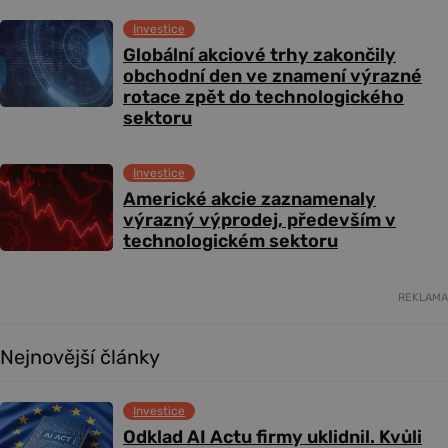
Investice
Globální akciové trhy zakončily
obchodní den ve znamení výrazné
rotace zpět do technologického
sektoru
Investice
Americké akcie zaznamenaly
výrazný výprodej, především v
technologickém sektoru
REKLAMA
Nejnovější články
Investice
Odklad AI Actu firmy uklidnil. Kvůli