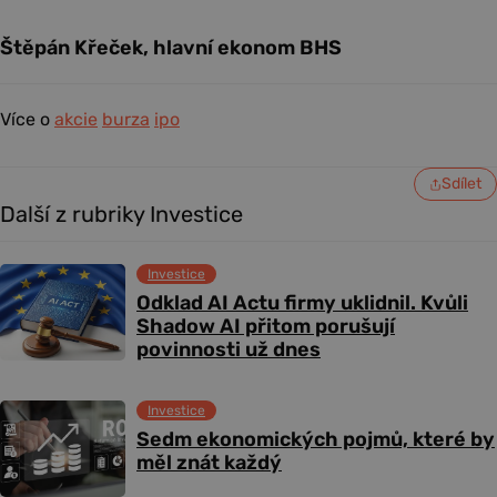
Štěpán Křeček, hlavní ekonom BHS
Více o
akcie
burza
ipo
Sdílet
Další z rubriky Investice
Investice
Odklad AI Actu firmy uklidnil. Kvůli
Shadow AI přitom porušují
povinnosti už dnes
Investice
Sedm ekonomických pojmů, které by
měl znát každý