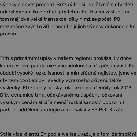
výnosy o devět procent. Britský trh si i ve čtvrtém čtvrtletí
udržel dynamiku čtvrtletí předchozího. Hlavní zásluhu na
tom mají dvě velké transakce, díky nimž se počet IPO
meziročně zvýšil o 30 procent a jejich výnosy dokonce o 56
procent.
"Trh s primárními úpisy v našem regionu prokázal i v době
koronavirové pandemie svou odolnost a přizpůsobivost. Po
období vysoké rozkolísanosti a mimořádné nejistoty jsme ve
čtvrtém čtvrtletí byli svědky výrazného oživení, takže
výsledky IPO za celý loňský rok nakonec předčily rok 2019.
Díky dynamice trhu, očekávanému úspěchu očkování,
vysokým cenám akcií a menší rozkolísanost," upozornil
partner oddělení strategie a transakcí v EY Petr Kováč.
Stále více klientů EY podle Wellse uvažuje o tom, že tradiční