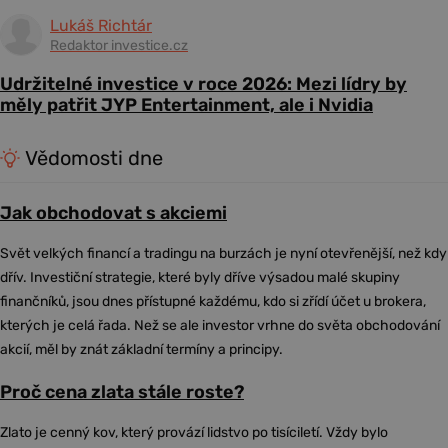
Lukáš Richtár
Redaktor investice.cz
Udržitelné investice v roce 2026: Mezi lídry by
měly patřit JYP Entertainment, ale i Nvidia
Vědomosti dne
Jak obchodovat s akciemi
Svět velkých financí a tradingu na burzách je nyní otevřenější, než kdy
dřív. Investiční strategie, které byly dříve výsadou malé skupiny
finančníků, jsou dnes přístupné každému, kdo si zřídí účet u brokera,
kterých je celá řada. Než se ale investor vrhne do světa obchodování
akcií, měl by znát základní termíny a principy.
Proč cena zlata stále roste?
Zlato je cenný kov, který provází lidstvo po tisíciletí. Vždy bylo