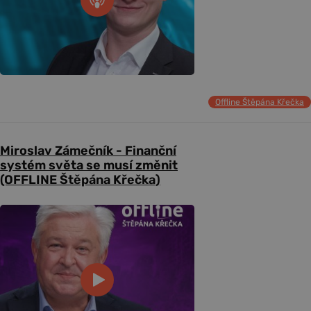
Offline Štěpána Křečka
Miroslav Zámečník - Finanční
systém světa se musí změnit
(OFFLINE Štěpána Křečka)