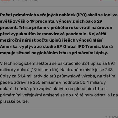
Počet primárních veřejných nabídek (IPO) akcií se loni ve
světě zvýšil o 19 procenta, výnosy z nich pak o 29
procent. Trh se přitom v průběhu roku vrátil na úroveň
před vypuknutím koronavirové pandemie. Největší
meziroční nárůst počtu úpisů i jejich výnosů hlásí
Amerika, vyplývá ze studie EY Global IPO Trends, která
mapuje situaci na globálním trhu s primárními úpisy.
V technologickém sektoru se uskutečnilo 324 úpisů za 89,1
miliardy dolarů (1,9 bilionu Kč). Na druhém místě je se 243
úpisy za 31,4 miliardy dolarů průmyslová výroba, na třetím
péče o zdraví se 235 emisemi v hodnotě 50,4 miliardy
dolarů. Loňská překvapivá aktivita na globálním trhu s
primárními veřejnými emisemi se do určité míry odrazila i na
pražské burze.
REKLAMA