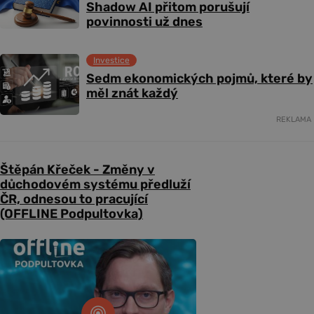
Shadow AI přitom porušují
povinnosti už dnes
Investice
Sedm ekonomických pojmů, které by
měl znát každý
REKLAMA
Štěpán Křeček - Změny v
důchodovém systému předluží
ČR, odnesou to pracující
(OFFLINE Podpultovka)