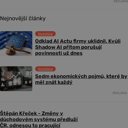
REKLAMA
Nejnovější články
Investice
Odklad AI Actu firmy uklidnil. Kvůli
Shadow AI přitom porušují
povinnosti už dnes
Investice
Sedm ekonomických pojmů, které by
měl znát každý
REKLAMA
Štěpán Křeček - Změny v
důchodovém systému předluží
ČR, odnesou to pracující