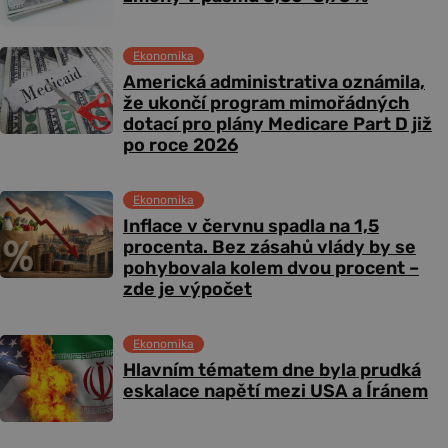
Ekonomika
Americká administrativa oznámila,
že ukončí program mimořádných
dotací pro plány Medicare Part D již
po roce 2026
Ekonomika
Inflace v červnu spadla na 1,5
procenta. Bez zásahů vlády by se
pohybovala kolem dvou procent –
zde je výpočet
Ekonomika
Hlavním tématem dne byla prudká
eskalace napětí mezi USA a Íránem