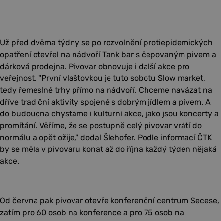
Už před dvěma týdny se po rozvolnění protiepidemických
opatření otevřel na nádvoří Tank bar s čepovaným pivem a
dárková prodejna. Pivovar obnovuje i další akce pro
veřejnost. "První vlaštovkou je tuto sobotu Slow market,
tedy řemeslné trhy přímo na nádvoří. Chceme navázat na
dříve tradiční aktivity spojené s dobrým jídlem a pivem. A
do budoucna chystáme i kulturní akce, jako jsou koncerty a
promítání. Věříme, že se postupně celý pivovar vrátí do
normálu a opět ožije," dodal Šlehofer. Podle informací ČTK
by se měla v pivovaru konat až do října každý týden nějaká
akce.
Od června pak pivovar otevře konferenční centrum Secese,
zatím pro 60 osob na konference a pro 75 osob na