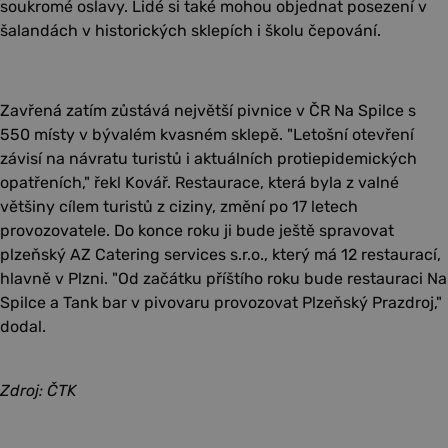
soukromé oslavy. Lidé si také mohou objednat posezení v
šalandách v historických sklepích i školu čepování.
Zavřená zatím zůstává největší pivnice v ČR Na Spilce s
550 místy v bývalém kvasném sklepě. "Letošní otevření
závisí na návratu turistů i aktuálních protiepidemických
opatřeních," řekl Kovář. Restaurace, která byla z valné
většiny cílem turistů z ciziny, změní po 17 letech
provozovatele. Do konce roku ji bude ještě spravovat
plzeňský AZ Catering services s.r.o., který má 12 restaurací,
hlavně v Plzni. "Od začátku příštího roku bude restauraci Na
Spilce a Tank bar v pivovaru provozovat Plzeňský Prazdroj,"
dodal.
Zdroj: ČTK