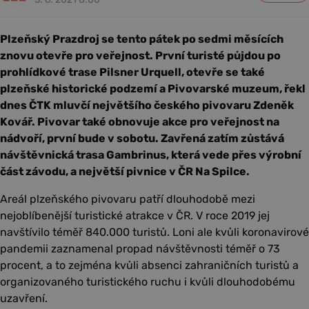
Plzeňský Prazdroj se tento pátek po sedmi měsících
znovu otevře pro veřejnost. První turisté půjdou po
prohlídkové trase Pilsner Urquell, otevře se také
plzeňské historické podzemí a Pivovarské muzeum, řekl
dnes ČTK mluvčí největšího českého pivovaru Zdeněk
Kovář. Pivovar také obnovuje akce pro veřejnost na
nádvoří, první bude v sobotu. Zavřená zatím zůstává
návštěvnická trasa Gambrinus, která vede přes výrobní
část závodu, a největší pivnice v ČR Na Spilce.
Areál plzeňského pivovaru patří dlouhodobě mezi
nejoblíbenější turistické atrakce v ČR. V roce 2019 jej
navštívilo téměř 840.000 turistů. Loni ale kvůli koronavirové
pandemii zaznamenal propad návštěvnosti téměř o 73
procent, a to zejména kvůli absenci zahraničních turistů a
organizovaného turistického ruchu i kvůli dlouhodobému
uzavření.