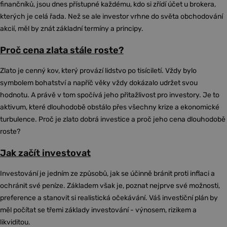
finančníků, jsou dnes přístupné každému, kdo si zřídí účet u brokera,
kterých je celá řada. Než se ale investor vrhne do světa obchodování
akcií, měl by znát základní termíny a principy.
Proč cena zlata stále roste?
Zlato je cenný kov, který provází lidstvo po tisíciletí. Vždy bylo
symbolem bohatství a napříč věky vždy dokázalo udržet svou
hodnotu. A právě v tom spočívá jeho přitažlivost pro investory. Je to
aktivum, které dlouhodobě obstálo přes všechny krize a ekonomické
turbulence. Proč je zlato dobrá investice a proč jeho cena dlouhodobě
roste?
Jak začít investovat
Investování je jedním ze způsobů, jak se účinně bránit proti inflaci a
ochránit své peníze. Základem však je, poznat nejprve své možnosti,
preference a stanovit si realistická očekávání. Váš investiční plán by
měl počítat se třemi základy investování - výnosem, rizikem a
likviditou.