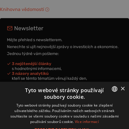
Knihovna vědomostí
Newsletter
Mějte přehled s newsletterem.
Nenechte si ujít nejnovější zprávy o investicích a ekonomice.
Jednou týdně vám pošleme:
3 nejčtenější články
s hodnotnými informacemi,
3 názory analytiků
kteří se těmto tématům věnují každý den,
nová videa a podcasty
×
k prohloubení vašich znalostí.
Tyto webové stránky používají
soubory cookie.
CZECH
Tyto webové stránky používají soubory cookie ke zlepšení
uživatelského zážitku. Používáním našich webových stránek
CZ
souhlasíte se všemi soubory cookie v souladu s našimi zásadami
Přihlášením k newsletteru vyjadřujete svůj souhlas s
podmínkami
používání souborů cookie.
Více informací
zpracování osobních údajů
.