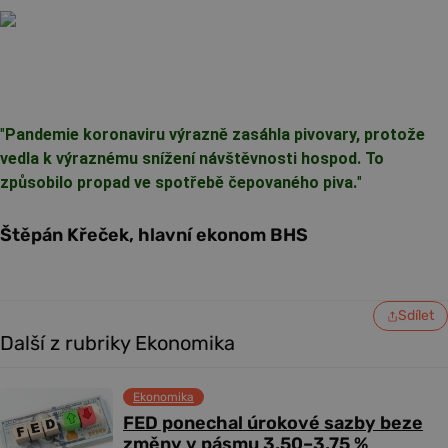
"
Pandemie koronaviru výrazně zasáhla pivovary, protože
vedla k výraznému snížení návštěvnosti hospod. To
způsobilo propad ve spotřebě čepovaného piva.
"
Štěpán Křeček, hlavní ekonom BHS
Sdílet
Další z rubriky Ekonomika
Ekonomika
FED ponechal úrokové sazby beze
změny v pásmu 3,50–3,75 %