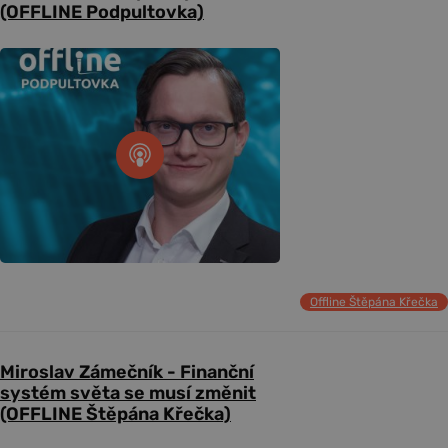
(OFFLINE Podpultovka)
Offline Štěpána Křečka
Miroslav Zámečník - Finanční
systém světa se musí změnit
(OFFLINE Štěpána Křečka)