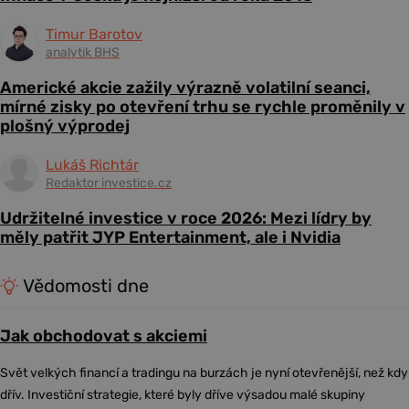
Timur Barotov
analytik BHS
Americké akcie zažily výrazně volatilní seanci,
mírné zisky po otevření trhu se rychle proměnily v
plošný výprodej
Lukáš Richtár
Redaktor investice.cz
Udržitelné investice v roce 2026: Mezi lídry by
měly patřit JYP Entertainment, ale i Nvidia
Vědomosti dne
Jak obchodovat s akciemi
Svět velkých financí a tradingu na burzách je nyní otevřenější, než kdy
dřív. Investiční strategie, které byly dříve výsadou malé skupiny