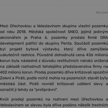
REKLAMA
Mezi Ořechovkou a Veleslavínem skupina vlastní pozemky
od roku 2018. Městská společnost SNEO, jejímž jediným
akcionářem je Praha 6, pozemky prodala firmě DRA
development patřící do skupiny Penta. Součástí pozemků
byl projekt bytové výstavby, který dříve zamýšlela
uskutečnit radnice. Původně dohodnutá cena 436 milionů
korun byla následně z důvodu restitučních nároků snížená
na základě rozhodnutí tehdejšího představenstva firmy na
402 milionů korun. Prodej pozemků dříve kritizovali opoziční
Zelení a Piráti, podle nichž mohla na pozemcích stavět byty
městská část. Piráti rovněž kritizovali udělení slevy a
označili ji tehdy za "protiprávní".
Kvůli prodeji pozemků na rozhraní mezi Ořechovkou a
Veleslavínem se slevou byla dříve podáno několik trestních