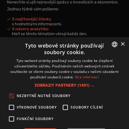
Nenechte si ujít nejnovější zprávy o investicích a ekonomice.
Jednou týdně vám pošleme:
3 nejčtenější články
s hodnotnými informacemi,
3 názory analytiků
kteří se těmto tématům věnují každý den,
nová videa a podcasty
×
k prohloubení vašich znalostí.
Tyto webové stránky používají
soubory cookie.
CZECH
Tyto webové stránky používají soubory cookie ke zlepšení
uživatelského zážitku. Používáním našich webových stránek
CZ
souhlasíte se všemi soubory cookie v souladu s našimi zásadami
Přihlášením k newsletteru vyjadřujete svůj souhlas s
podmínkami
používání souborů cookie.
Více informací
zpracování osobních údajů
.
ZOBRAZIT PARTNERY
(1491) →
Kontakt
NEZBYTNĚ NUTNÉ SOUBORY
Zásady používání souborů cookies
Zpracování osobních údajů
VÝKONOVÉ SOUBORY
SOUBORY CÍLENÍ
Autoři
Nastavení cookies
FUNKČNÍ SOUBORY