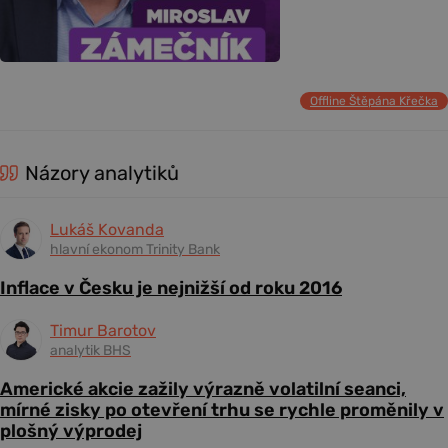
Offline Štěpána Křečka
Názory analytiků
Lukáš Kovanda
hlavní ekonom Trinity Bank
Inflace v Česku je nejnižší od roku 2016
Timur Barotov
analytik BHS
Americké akcie zažily výrazně volatilní seanci,
mírné zisky po otevření trhu se rychle proměnily v
plošný výprodej