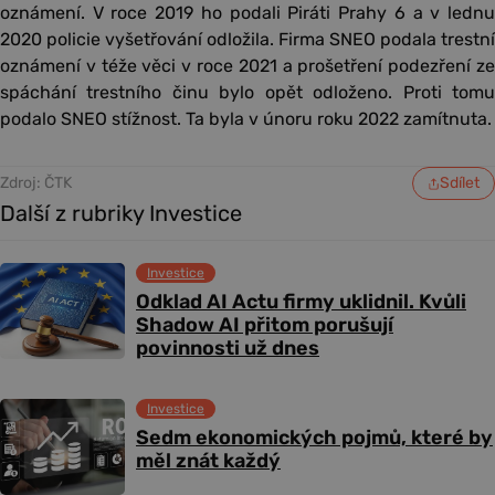
oznámení. V roce 2019 ho podali Piráti Prahy 6 a v lednu
2020 policie vyšetřování odložila. Firma SNEO podala trestní
oznámení v téže věci v roce 2021 a prošetření podezření ze
spáchání trestního činu bylo opět odloženo. Proti tomu
podalo SNEO stížnost. Ta byla v únoru roku 2022 zamítnuta.
Zdroj: ČTK
Sdílet
Další z rubriky Investice
Investice
Odklad AI Actu firmy uklidnil. Kvůli
Shadow AI přitom porušují
povinnosti už dnes
Investice
Sedm ekonomických pojmů, které by
měl znát každý