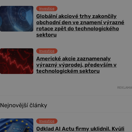
Investice
Globální akciové trhy zakončily
obchodní den ve znamení výrazné
rotace zpět do technologického
sektoru
Investice
Americké akcie zaznamenaly
výrazný výprodej, především v
technologickém sektoru
REKLAMA
Nejnovější články
Investice
Odklad AI Actu firmy uklidnil. Kvůli