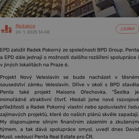
Redakce
Sdílet
24. 1. 2025 14:48
EPD založil Radek Pokorný ze společnosti BPD Group. Penta
a EPD dále jednají o možnosti dalšího rozšíření spolupráce i
v jiných lokalitách na Praze 6.
Projekt Nový Veleslavín se bude nacházet v těsném
sousedství zámku Veleslavín. Dříve v okolí s BPD stavěla
Penta také projekt Maisons Ořechovka. "Šestka je
mimořádně atraktivní čtvrť. Hledali jsme nové rozvojové
příležitosti a Radek Pokorný vlastní nebo spoluvlastní řadu
zajímavých projektů, které do našich plánů skvěle zapadají.
My disponujeme silným finančním zázemím a zkušeným
týmem, a tak dává spolupráce smysl, uvedl dnes David
Musil, vedoucí Penta Real Estate pro ČR.