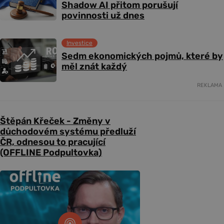
Shadow AI přitom porušují
povinnosti už dnes
Investice
Sedm ekonomických pojmů, které by
měl znát každý
REKLAMA
Štěpán Křeček - Změny v
důchodovém systému předluží
ČR, odnesou to pracující
(OFFLINE Podpultovka)