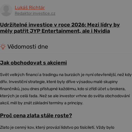
Lukáš Richtár
Redaktor investice.cz
Udržitelné investice v roce 2026: Mezi lídry by
měly patřit JYP Entertainment, ale i Nvidia
Vědomosti dne
Jak obchodovat s akciemi
Svět velkých financí a tradingu na burzách je nyní otevřenější, než kdy
dřív. Investiční strategie, které byly dříve výsadou malé skupiny
finančníků, jsou dnes přístupné každému, kdo si zřídí účet u brokera,
kterých je celá řada. Než se ale investor vrhne do světa obchodování
akcií, měl by znát základní termíny a principy.
Proč cena zlata stále roste?
Zlato je cenný kov, který provází lidstvo po tisíciletí. Vždy bylo