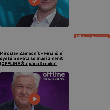
Offline Štěpána Křečka
Miroslav Zámečník - Finanční
systém světa se musí změnit
(OFFLINE Štěpána Křečka)