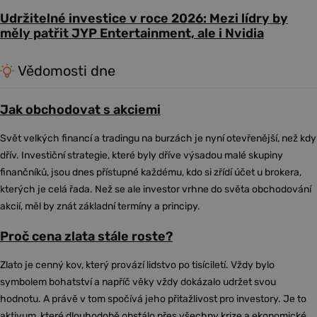
Udržitelné investice v roce 2026: Mezi lídry by
měly patřit JYP Entertainment, ale i Nvidia
Vědomosti dne
Jak obchodovat s akciemi
Svět velkých financí a tradingu na burzách je nyní otevřenější, než kdy
dřív. Investiční strategie, které byly dříve výsadou malé skupiny
finančníků, jsou dnes přístupné každému, kdo si zřídí účet u brokera,
kterých je celá řada. Než se ale investor vrhne do světa obchodování
akcií, měl by znát základní termíny a principy.
Proč cena zlata stále roste?
Zlato je cenný kov, který provází lidstvo po tisíciletí. Vždy bylo
symbolem bohatství a napříč věky vždy dokázalo udržet svou
hodnotu. A právě v tom spočívá jeho přitažlivost pro investory. Je to
aktivum, které dlouhodobě obstálo přes všechny krize a ekonomické