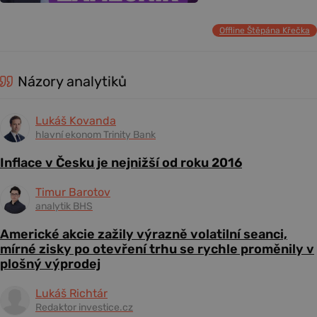
Offline Štěpána Křečka
Názory analytiků
Lukáš Kovanda
hlavní ekonom Trinity Bank
Inflace v Česku je nejnižší od roku 2016
Timur Barotov
analytik BHS
Americké akcie zažily výrazně volatilní seanci,
mírné zisky po otevření trhu se rychle proměnily v
plošný výprodej
Lukáš Richtár
Redaktor investice.cz