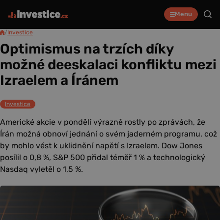
Menu
/
Investice
Optimismus na trzích díky
možné deeskalaci konfliktu mezi
Izraelem a Íránem
Investice
Americké akcie v pondělí výrazně rostly po zprávách, že
Írán možná obnoví jednání o svém jaderném programu, což
by mohlo vést k uklidnění napětí s Izraelem. Dow Jones
posílil o 0,8 %, S&P 500 přidal téměř 1 % a technologický
Nasdaq vyletěl o 1,5 %.