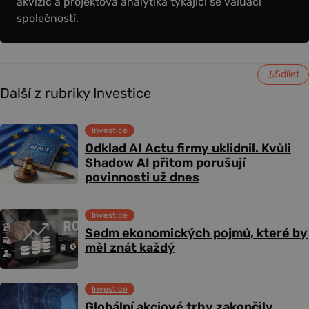
akvizic a projektová analytika týkající se valuací
společností.
Sdílet
Další z rubriky Investice
Investice
Odklad AI Actu firmy uklidnil. Kvůli
Shadow AI přitom porušují
povinnosti už dnes
Investice
Sedm ekonomických pojmů, které by
měl znát každý
Investice
Globální akciové trhy zakončily