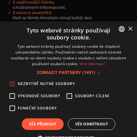
3 nejčtenější články
s hodnotnými informacemi,
3 názory analytiků
kteří se těmto tématům věnují každý den,
nová videa a podcasty
×
k prohloubení vašich znalostí.
Tyto webové stránky používají
soubory cookie.
CZECH
Tyto webové stránky používají soubory cookie ke zlepšení
uživatelského zážitku. Používáním našich webových stránek
CZ
souhlasíte se všemi soubory cookie v souladu s našimi zásadami
Přihlášením k newsletteru vyjadřujete svůj souhlas s
podmínkami
používání souborů cookie.
Více informací
zpracování osobních údajů
.
ZOBRAZIT PARTNERY
(1491) →
Kontakt
NEZBYTNĚ NUTNÉ SOUBORY
Zásady používání souborů cookies
Zpracování osobních údajů
VÝKONOVÉ SOUBORY
SOUBORY CÍLENÍ
Autoři
Nastavení cookies
FUNKČNÍ SOUBORY
VŠE PŘIJMOUT
VŠE ODMÍTNOUT
Copyright 2024 © Investice.cz. Všechna práva vyhrazena.