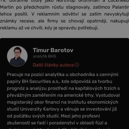
TV. Obranné tituly jako Northrop Grumman a Lockheed
Martin po předchozím růstu stagnovaly, zatímco Palantir
lehce posílil. V reklamním odvětví se zatím nevyskytují
známky recese, ale firmy se chovají opatrněji, nakupují
reklamu až ve chvíli, kdy je opravdu potřebují.
Timur Barotov
analytik BHS
Další články autora
Pracuje na pozici analytika u obchodníka s cennými
papíry BH Securities a.s., kde odpovídá za tvorbu
prognóz a analýzu prostředí na kapitálových trzích s
převážným zaměřením na americké trhy. Vystudoval
magisterský obor financí na Institutu ekonomických
studií Univerzity Karlovy a věnuje se investování již
od počátku svých studií. Mezi jeho profesní
zkušenosti se řadí i poradenství v oblasti fúzí a