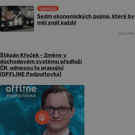
Investice
Sedm ekonomických pojmů, které by
měl znát každý
REKLAMA
Štěpán Křeček - Změny v
důchodovém systému předluží
ČR, odnesou to pracující
(OFFLINE Podpultovka)