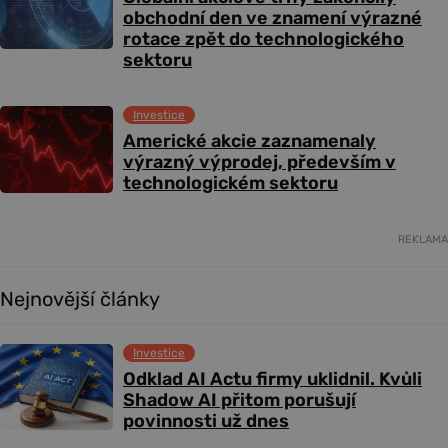
obchodní den ve znamení výrazné
rotace zpět do technologického
sektoru
Investice
Americké akcie zaznamenaly
výrazný výprodej, především v
technologickém sektoru
REKLAMA
Nejnovější články
Investice
Odklad AI Actu firmy uklidnil. Kvůli
Shadow AI přitom porušují
povinnosti už dnes