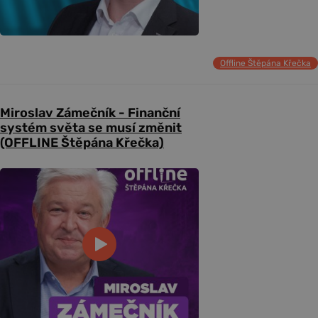
Offline Štěpána Křečka
Miroslav Zámečník - Finanční
systém světa se musí změnit
(OFFLINE Štěpána Křečka)