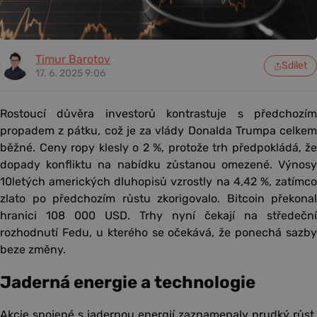
Timur Barotov
Sdílet
17. 6. 2025 9:06
Rostoucí důvěra investorů kontrastuje s předchozím
propadem z pátku, což je za vlády Donalda Trumpa celkem
běžné. Ceny ropy klesly o 2 %, protože trh předpokládá, že
dopady konfliktu na nabídku zůstanou omezené. Výnosy
10letých amerických dluhopisů vzrostly na 4,42 %, zatímco
zlato po předchozím růstu zkorigovalo. Bitcoin překonal
hranici 108 000 USD. Trhy nyní čekají na středeční
rozhodnutí Fedu, u kterého se očekává, že ponechá sazby
beze změny.
Jaderná energie a technologie
Akcie spojené s jadernou energií zaznamenaly prudký růst,