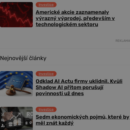
Investice
Americké akcie zaznamenaly
výrazný výprodej, především v
technologickém sektoru
REKLAMA
Nejnovější články
Investice
Odklad AI Actu firmy uklidnil. Kvůli
Shadow AI přitom porušují
povinnosti už dnes
Investice
Sedm ekonomických pojmů, které by
měl znát každý