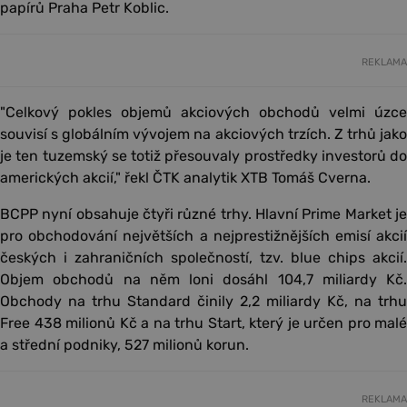
papírů Praha Petr Koblic.
REKLAMA
"Celkový pokles objemů akciových obchodů velmi úzce
souvisí s globálním vývojem na akciových trzích. Z trhů jako
je ten tuzemský se totiž přesouvaly prostředky investorů do
amerických akcií," řekl ČTK analytik XTB Tomáš Cverna.
BCPP nyní obsahuje čtyři různé trhy. Hlavní Prime Market je
pro obchodování největších a nejprestižnějších emisí akcií
českých i zahraničních společností, tzv. blue chips akcií.
Objem obchodů na něm loni dosáhl 104,7 miliardy Kč.
Obchody na trhu Standard činily 2,2 miliardy Kč, na trhu
Free 438 milionů Kč a na trhu Start, který je určen pro malé
a střední podniky, 527 milionů korun.
REKLAMA