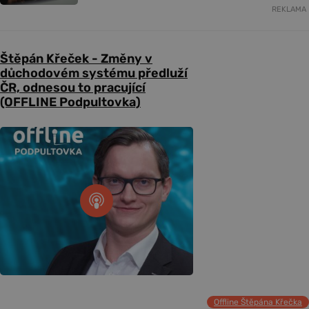
REKLAMA
Štěpán Křeček - Změny v
důchodovém systému předluží
ČR, odnesou to pracující
(OFFLINE Podpultovka)
Offline Štěpána Křečka