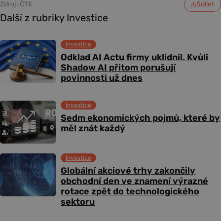
Zdroj: ČTK
Sdílet
Další z rubriky Investice
Investice
Odklad AI Actu firmy uklidnil. Kvůli
Shadow AI přitom porušují
povinnosti už dnes
Investice
Sedm ekonomických pojmů, které by
měl znát každý
Investice
Globální akciové trhy zakončily
obchodní den ve znamení výrazné
rotace zpět do technologického
sektoru