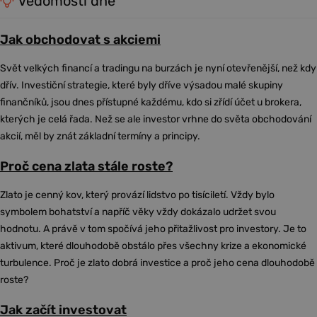
Vědomosti dne
Jak obchodovat s akciemi
Svět velkých financí a tradingu na burzách je nyní otevřenější, než kdy
dřív. Investiční strategie, které byly dříve výsadou malé skupiny
finančníků, jsou dnes přístupné každému, kdo si zřídí účet u brokera,
kterých je celá řada. Než se ale investor vrhne do světa obchodování
akcií, měl by znát základní termíny a principy.
Proč cena zlata stále roste?
Zlato je cenný kov, který provází lidstvo po tisíciletí. Vždy bylo
symbolem bohatství a napříč věky vždy dokázalo udržet svou
hodnotu. A právě v tom spočívá jeho přitažlivost pro investory. Je to
aktivum, které dlouhodobě obstálo přes všechny krize a ekonomické
turbulence. Proč je zlato dobrá investice a proč jeho cena dlouhodobě
roste?
Jak začít investovat