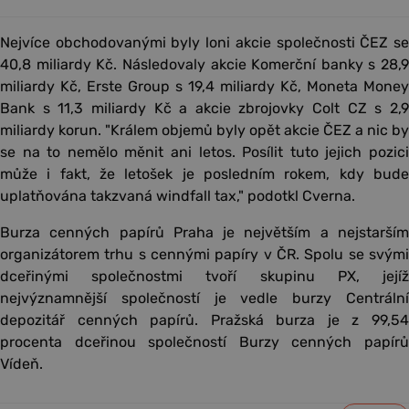
Nejvíce obchodovanými byly loni akcie společnosti ČEZ se
40,8 miliardy Kč. Následovaly akcie Komerční banky s 28,9
miliardy Kč, Erste Group s 19,4 miliardy Kč, Moneta Money
Bank s 11,3 miliardy Kč a akcie zbrojovky Colt CZ s 2,9
miliardy korun. "Králem objemů byly opět akcie ČEZ a nic by
se na to nemělo měnit ani letos. Posílit tuto jejich pozici
může i fakt, že letošek je posledním rokem, kdy bude
uplatňována takzvaná windfall tax," podotkl Cverna.
Burza cenných papírů Praha je největším a nejstarším
organizátorem trhu s cennými papíry v ČR. Spolu se svými
dceřinými společnostmi tvoří skupinu PX, jejíž
nejvýznamnější společností je vedle burzy Centrální
depozitář cenných papírů. Pražská burza je z 99,54
procenta dceřinou společností Burzy cenných papírů
Vídeň.