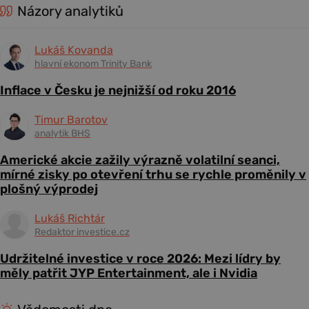
Názory analytiků
Lukáš Kovanda
hlavní ekonom Trinity Bank
Inflace v Česku je nejnižší od roku 2016
Timur Barotov
analytik BHS
Americké akcie zažily výrazně volatilní seanci,
mírné zisky po otevření trhu se rychle proměnily v
plošný výprodej
Lukáš Richtár
Redaktor investice.cz
Udržitelné investice v roce 2026: Mezi lídry by
měly patřit JYP Entertainment, ale i Nvidia