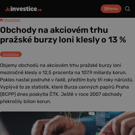
Menu
/
Investice
Obchody na akciovém trhu
pražské burzy loni klesly o 13 %
Investice
Objemy obchodů na akciovém trhu pražské burzy loni
meziročně klesly o 12,5 procenta na 107,9 miliardy korun.
Pokles nastal podruhé v řadě, předtím byly tři roky nárůstů.
Vyplývá to ze statistik, které Burza cenných papírů Praha
(BCPP) dnes poskytla ČTK. Ještě v roce 2007 obchody
překročily bilion korun.