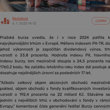
Redakce
Sdílet
6. 1. 2025 14:12
Pražská burza uvedla, že i v roce 2024 patřila k
nejvýkonnějším trhům v Evropě. Měřeno indexem PX-TR, do
jehož výkonnosti je započítán dividendový výnos, trh
vzrostl o 33,8 procenta. Hodnota indexu PX, hlavního
indexu burzy, loni meziročně stoupla o 24,5 procenta na
1760,2 bodu. Na začátku letošního roku index dál posiluje a
dosahuje nejsilnějších úrovní za posledních 17 let.
"Ačkoliv celkový objem akciových obchodů meziročně
poklesl, objem obchodů s fondy kvalifikovaných investorů
vzrostl o 192,4 procenta na 22 miliard Kč. Stáváme se
jedním z největších trhů v obchodování s fondy v rámci
Evropy," komentoval čísla generální ředitel Burzy cenných