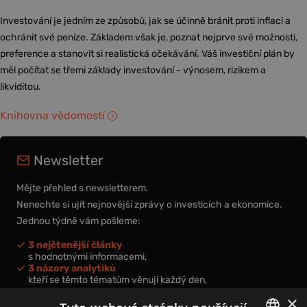
Investování je jedním ze způsobů, jak se účinně bránit proti inflaci a
ochránit své peníze. Základem však je, poznat nejprve své možnosti,
preference a stanovit si realistická očekávání. Váš investiční plán by
měl počítat se třemi základy investování - výnosem, rizikem a
likviditou.
Knihovna vědomostí
Newsletter
Mějte přehled s newsletterem.
Nenechte si ujít nejnovější zprávy o investicích a ekonomice.
Jednou týdně vám pošleme:
3 nejčtenější články
s hodnotnými informacemi,
3 názory analytiků
kteří se těmto tématům věnují každý den,
nová videa a podcasty
×
k prohloubení vašich znalostí.