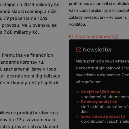
preference a stanovit si realisti
stejné na 20,14 miliardy Kč.
Váš investiční plán by měl počítat
amně slabší roaming a nižší
základy investování - výnosem, r
 7,9 procenta na 12,12
likviditou.
u provozu. Na Slovensku se
 7,68 miliardy Kč.
Knihovna vědomostí
Newsletter
ha Fremutha ve finančních
Mějte přehled s newslettere
pandemie koronaviru.
Nenechte si ujít nejnovější z
, zaznamenali jsme v roce
investicích a ekonomice. Je
 i pro nás stala digitalizace
vám pošleme:
čními kanály, což přispělo k
3 nejčtenější články
s hodnotnými informacemi
3 názory analytiků
kteří se těmto tématům vě
den,
poklesu v prodeji hardwaru a
nová videa a podcasty
 covidu-19, a zaznamenala
k prohloubení vašich znalo
ách v provozních nákladech,