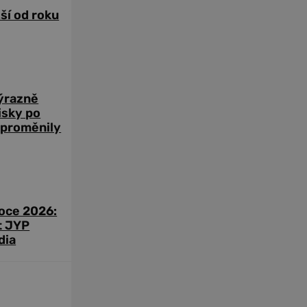
žší od roku
výrazně
zisky po
 proměnily
roce 2026:
t JYP
dia