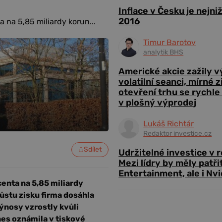
Inflace v Česku je nejni
2016
a na 5,85 miliardy korun...
Timur Barotov
analytik BHS
Americké akcie zažily 
volatilní seanci, mírné 
otevření trhu se rychle
v plošný výprodej
Lukáš Richtár
Redaktor investice.cz
Sdílet
Udržitelné investice v 
Mezi lídry by měly patři
Entertainment, ale i Nvi
centa na 5,85 miliardy
Růstu zisku firma dosáhla
ýnosy vzrostly kvůli
dnes oznámila v tiskové