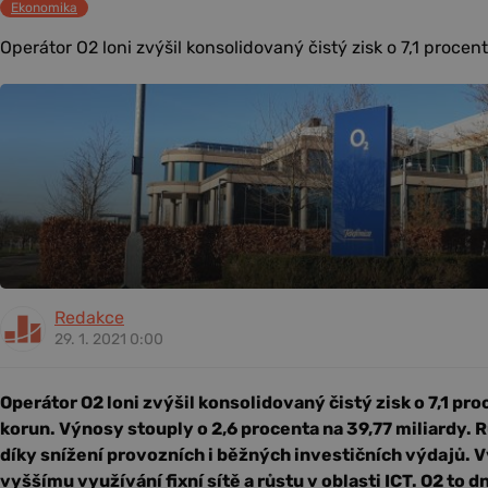
Ekonomika
Operátor O2 loni zvýšil konsolidovaný čistý zisk o 7,1 procent
Redakce
29. 1. 2021 0:00
Operátor O2 loni zvýšil konsolidovaný čistý zisk o 7,1 pro
korun. Výnosy stouply o 2,6 procenta na 39,77 miliardy. 
díky snížení provozních i běžných investičních výdajů. V
vyššímu využívání fixní sítě a růstu v oblasti ICT. O2 to 