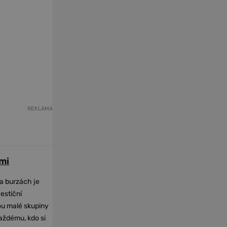
REKLAMA
mi
na burzách je
vestiční
dou malé skupiny
každému, kdo si