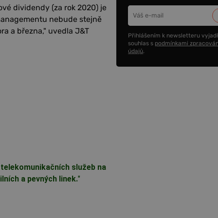
ové dividendy (za rok 2020) je
h managementu nebude stejně
ra a března," uvedla J&T
Přihlášením k newsletteru vyjadř
souhlas s
podmínkami zpracován
údajů
.
 telekomunikačních služeb na
ních a pevných linek.
"