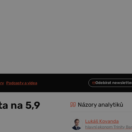
ry
Podcasty a videa
ta na 5,9
Názory analytiků
Lukáš Kovanda
hlavní ekonom Trinity Ba