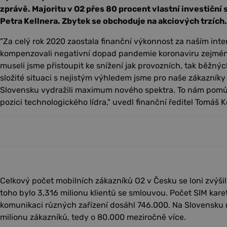
zprávě. Majoritu v O2 přes 80 procent vlastní investiční
Petra Kellnera. Zbytek se obchoduje na akciových trzích.
"Za celý rok 2020 zaostala finanční výkonnost za naším i
kompenzovali negativní dopad pandemie koronaviru zejmén
museli jsme přistoupit ke snížení jak provozních, tak běžných
složité situaci s nejistým výhledem jsme pro naše zákazníky
Slovensku vydražili maximum nového spektra. To nám pomů
pozici technologického lídra," uvedl finanční ředitel Tomáš Ko
Celkový počet mobilních zákazníků O2 v Česku se loni zvýšil
toho bylo 3,316 milionu klientů se smlouvou. Počet SIM kare
komunikaci různých zařízení dosáhl 746.000. Na Slovensku 
milionu zákazníků, tedy o 80.000 meziročně více.