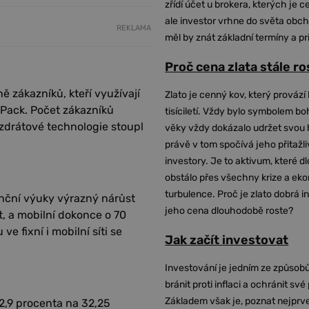
zřídí účet u brokera, kterých je c
ale investor vrhne do světa obch
REKLAMA
měl by znát základní termíny a pr
Proč cena zlata stále r
 zákazníků, kteří využívají
Zlato je cenný kov, který provází 
 Pack. Počet zákazníků
tisíciletí. Vždy bylo symbolem bo
ezdrátové technologie stoupl
věky vždy dokázalo udržet svou 
právě v tom spočívá jeho přitažli
investory. Je to aktivum, které 
obstálo přes všechny krize a ek
turbulence. Proč je zlato dobrá i
nční výuky výrazný nárůst
jeho cena dlouhodobě roste?
t, a mobilní dokonce o 70
e fixní i mobilní síti se
Jak začít investovat
Investování je jedním ze způsobů
bránit proti inflaci a ochránit své
Základem však je, poznat nejprv
 2,9 procenta na 32,25