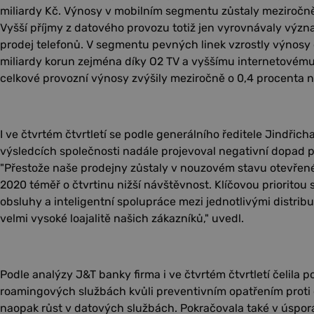
miliardy Kč. Výnosy v mobilním segmentu zůstaly meziročně 
Vyšší příjmy z datového provozu totiž jen vyrovnávaly význ
prodej telefonů. V segmentu pevných linek vzrostly výnosy o
miliardy korun zejména díky O2 TV a vyššímu internetovém
celkové provozní výnosy zvýšily meziročně o 0,4 procenta na
I ve čtvrtém čtvrtletí se podle generálního ředitele Jindřic
výsledcích společnosti nadále projevoval negativní dopad 
"Přestože naše prodejny zůstaly v nouzovém stavu otevřené
2020 téměř o čtvrtinu nižší návštěvnost. Klíčovou prioritou se
obsluhy a inteligentní spolupráce mezi jednotlivými distribu
velmi vysoké loajalitě našich zákazníků," uvedl.
Podle analýzy J&T banky firma i ve čtvrtém čtvrtletí čelila 
roamingových službách kvůli preventivním opatřením proti
naopak růst v datových službách. Pokračovala také v úspor