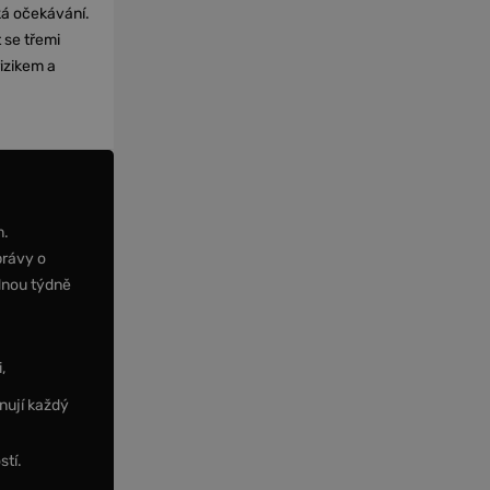
cká očekávání.
 se třemi
izikem a
m.
právy o
dnou týdně
,
nují každý
stí.