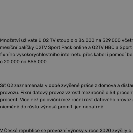
Množství uživatelů O2 TV stouplo o 86.000 na 529.000 včetně
měsíční balíčky O2TV Sport Pack online a O2TV HBO a Sport
fixního vysokorychlostního internetu přes kabel i pomocí b
o 20.000 na 855.000.
Síť O2 zaznamenala v době zvýšené práce z domova a dista
provozu. Fixní datový provoz vzrostl meziročně o 54 procen
procent. Více než poloviční meziroční růst datového provozu v
nicméně do růstu výnosů promítl jen nepatrně.
V České republice se provozní výnosy v roce 2020 zvýšily o