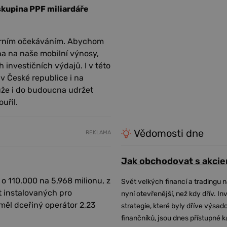
 skupina PPF miliardáře
nterním očekáváním. Abychom
a na naše mobilní výnosy,
 investičních výdajů. I v této
 v České republice i na
že i do budoucna udržet
uřil.
Vědomosti dne
REKLAMA
Jak obchodovat s akcie
 o 110.000 na 5,968 milionu, z
Svět velkých financí a tradingu 
t instalovaných pro
nyní otevřenější, než kdy dřív. In
měl dceřiný operátor 2,23
strategie, které byly dříve výsa
finančníků, jsou dnes přístupné 