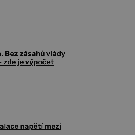
a. Bez zásahů vlády
 zde je výpočet
alace napětí mezi