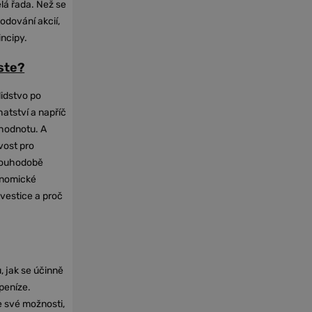
elá řada. Než se
odování akcií,
incipy.
oste?
lidstvo po
hatství a napříč
hodnotu. A
vost pro
dlouhodobě
onomické
nvestice a proč
, jak se účinně
 peníze.
e své možnosti,