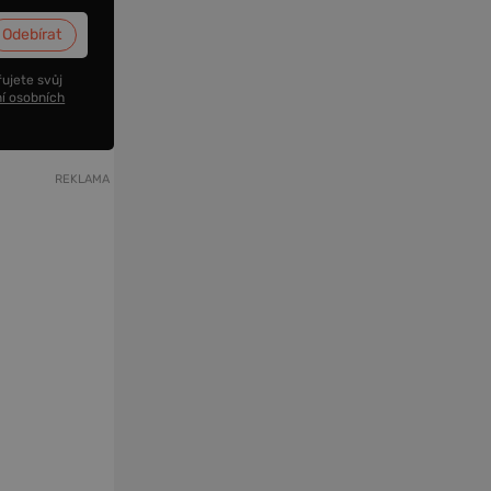
ujete svůj
í osobních
REKLAMA