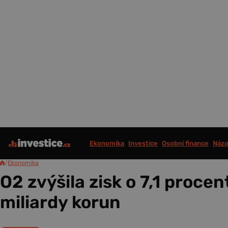
Ekonomika
Investice
Osobní finance
Názo
/
Ekonomika
O2 zvýšila zisk o 7,1 procen
miliardy korun