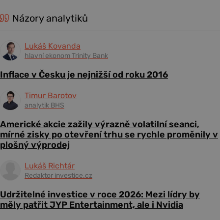
Názory analytiků
Lukáš Kovanda
hlavní ekonom Trinity Bank
Inflace v Česku je nejnižší od roku 2016
Timur Barotov
analytik BHS
Americké akcie zažily výrazně volatilní seanci,
mírné zisky po otevření trhu se rychle proměnily v
plošný výprodej
Lukáš Richtár
Redaktor investice.cz
Udržitelné investice v roce 2026: Mezi lídry by
měly patřit JYP Entertainment, ale i Nvidia