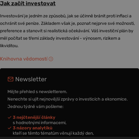
Jak začít investovat
Investování je jedním ze způsobů, jak se účinně bránit proti inflaci a
ochránit své peníze. Základem však je, poznat nejprve své možnosti,
preference a stanovit si realistická očekávání. Váš investiční plán by
měl počítat se třemi základy investování - výnosem, rizikem a
likviditou.
Knihovna vědomostí
Newsletter
Mějte přehled s newsletterem.
Nenechte si ujít nejnovější zprávy o investicích a ekonomice.
Jednou týdně vám pošleme:
3 nejčtenější články
s hodnotnými informacemi,
3 názory analytiků
kteří se těmto tématům věnují každý den,
nová videa a podcasty