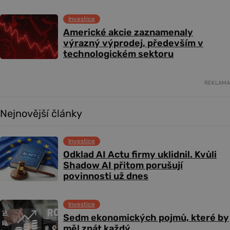
Investice
Americké akcie zaznamenaly
výrazný výprodej, především v
technologickém sektoru
REKLAMA
Nejnovější články
Investice
Odklad AI Actu firmy uklidnil. Kvůli
Shadow AI přitom porušují
povinnosti už dnes
Investice
Sedm ekonomických pojmů, které by
měl znát každý