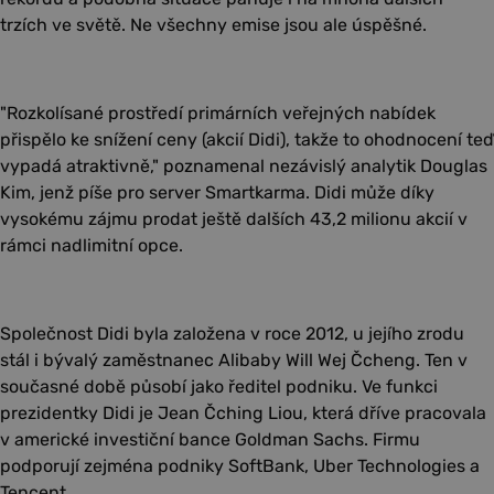
trzích ve světě. Ne všechny emise jsou ale úspěšné.
"Rozkolísané prostředí primárních veřejných nabídek
přispělo ke snížení ceny (akcií Didi), takže to ohodnocení teď
vypadá atraktivně," poznamenal nezávislý analytik Douglas
Kim, jenž píše pro server Smartkarma. Didi může díky
vysokému zájmu prodat ještě dalších 43,2 milionu akcií v
rámci nadlimitní opce.
Společnost Didi byla založena v roce 2012, u jejího zrodu
stál i bývalý zaměstnanec Alibaby Will Wej Čcheng. Ten v
současné době působí jako ředitel podniku. Ve funkci
prezidentky Didi je Jean Čching Liou, která dříve pracovala
v americké investiční bance Goldman Sachs. Firmu
podporují zejména podniky SoftBank, Uber Technologies a
Tencent.