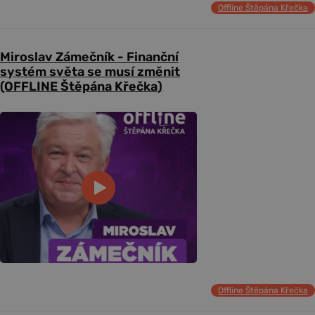
Offline Štěpána Křečka
Miroslav Zámečník - Finanční
systém světa se musí změnit
(OFFLINE Štěpána Křečka)
Offline Štěpána Křečka