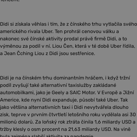
Didi si získala věhlas i tím, že z čínského trhu vytlačila svého
amerického rivala Uber. Ten prohrál cenovou válku a
nakonec své čínské aktivity prodal právě firmě Didi, a to
výměnou za podíl v ní. Liou Čen, která v té době Uber řídila,
a Jean Čching Liou z Didi jsou sestřenice.
Didi je na čínském trhu dominantním hráčem, i když tržní
podíl zvyšují také alternativní taxislužby zakládané
automobilkami, jako je Geely a SAIC Motor. V Evropě a Jižní
Americe, kde nyní Didi expanduje, působí také Uber. Tak
jako většina alternativních taxi i Didi nevytvářela dlouho
zisk, teprve v prvním čtvrtletí letošního roku vydělala asi 30
milionů dolarů. Za loňský rok ztráta činila 1,6 miliardy USD a
tržby klesly o osm procent na 21,63 miliardy USD. Na vině
byla zejména slabší aktivita za pandemie.