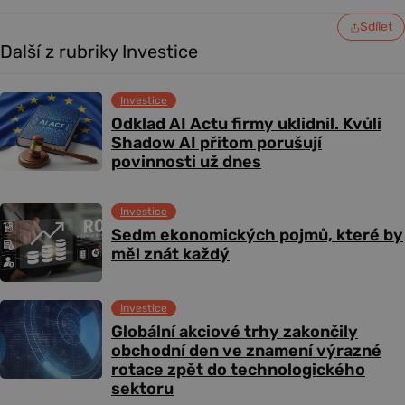
Sdílet
Další z rubriky Investice
Investice
Odklad AI Actu firmy uklidnil. Kvůli
Shadow AI přitom porušují
povinnosti už dnes
Investice
Sedm ekonomických pojmů, které by
měl znát každý
Investice
Globální akciové trhy zakončily
obchodní den ve znamení výrazné
rotace zpět do technologického
sektoru