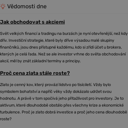
Vědomosti dne
Jak obchodovat s akciemi
Svět velkých financí a tradingu na burzách je nyní otevřenější, než kdy
dřív. Investiční strategie, které byly dříve výsadou malé skupiny
finančníků, jsou dnes přístupné každému, kdo si zřídí účet u brokera,
kterých je celá řada. Než se ale investor vrhne do světa obchodování
akcií, měl by znát základní termíny a principy.
Proč cena zlata stále roste?
Zlato je cenný kov, který provází lidstvo po tisíciletí. Vždy bylo
symbolem bohatství a napříč věky vždy dokázalo udržet svou
hodnotu. A právě v tom spočívá jeho přitažlivost pro investory. Je to
aktivum, které dlouhodobě obstálo přes všechny krize a ekonomické
turbulence. Proč je zlato dobrá investice a proč jeho cena dlouhodobě
roste?