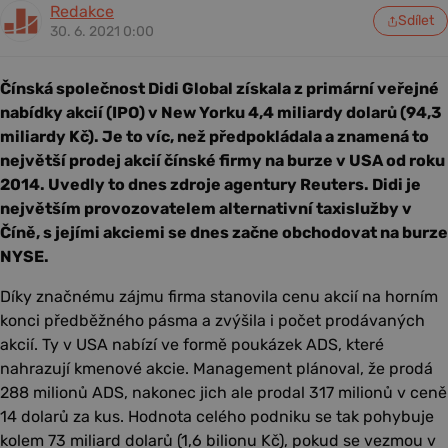
Redakce
Sdílet
30. 6. 2021 0:00
Čínská společnost Didi Global získala z primární veřejné
nabídky akcií (IPO) v New Yorku 4,4 miliardy dolarů (94,3
miliardy Kč). Je to víc, než předpokládala a znamená to
největší prodej akcií čínské firmy na burze v USA od roku
2014. Uvedly to dnes zdroje agentury Reuters. Didi je
největším provozovatelem alternativní taxislužby v
Číně, s jejími akciemi se dnes začne obchodovat na burze
NYSE.
Díky značnému zájmu firma stanovila cenu akcií na horním
konci předběžného pásma a zvýšila i počet prodávaných
akcií. Ty v USA nabízí ve formě poukázek ADS, které
nahrazují kmenové akcie. Management plánoval, že prodá
288 milionů ADS, nakonec jich ale prodal 317 milionů v ceně
14 dolarů za kus. Hodnota celého podniku se tak pohybuje
kolem 73 miliard dolarů (1,6 bilionu Kč), pokud se vezmou v