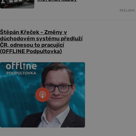
REKLAMA
Štěpán Křeček - Změny v
důchodovém systému předluží
ČR, odnesou to pracující
(OFFLINE Podpultovka)