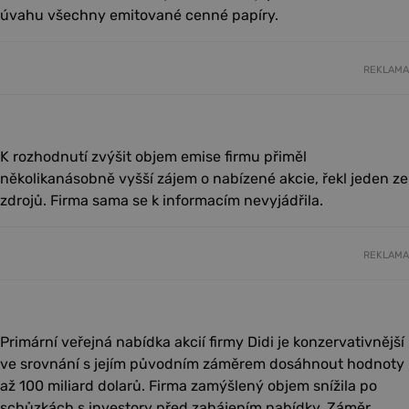
úvahu všechny emitované cenné papíry.
REKLAMA
K rozhodnutí zvýšit objem emise firmu přiměl
několikanásobně vyšší zájem o nabízené akcie, řekl jeden ze
zdrojů. Firma sama se k informacím nevyjádřila.
REKLAMA
Primární veřejná nabídka akcií firmy Didi je konzervativnější
ve srovnání s jejím původním záměrem dosáhnout hodnoty
až 100 miliard dolarů. Firma zamýšlený objem snížila po
schůzkách s investory před zahájením nabídky. Záměr