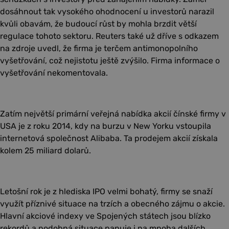
dosáhnout tak vysokého ohodnocení u investorů narazil
kvůli obavám, že budoucí růst by mohla brzdit větší
regulace tohoto sektoru. Reuters také už dříve s odkazem
na zdroje uvedl, že firma je terčem antimonopolního
vyšetřování, což nejistotu ještě zvýšilo. Firma informace o
vyšetřování nekomentovala.
Zatím největší primární veřejná nabídka akcií čínské firmy v
USA je z roku 2014, kdy na burzu v New Yorku vstoupila
internetová společnost Alibaba. Ta prodejem akcií získala
kolem 25 miliard dolarů.
Letošní rok je z hlediska IPO velmi bohatý, firmy se snaží
využít příznivé situace na trzích a obecného zájmu o akcie.
Hlavní akciové indexy ve Spojených státech jsou blízko
rekordů a podobná situace panuje i na mnoha dalších