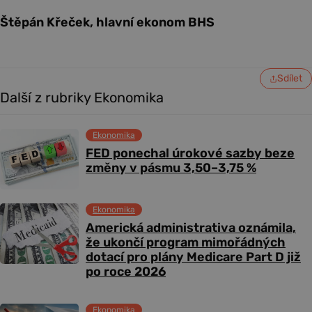
Štěpán Křeček, hlavní ekonom BHS
Sdílet
Další z rubriky Ekonomika
Ekonomika
FED ponechal úrokové sazby beze
změny v pásmu 3,50–3,75 %
Ekonomika
Americká administrativa oznámila,
že ukončí program mimořádných
dotací pro plány Medicare Part D již
po roce 2026
Ekonomika