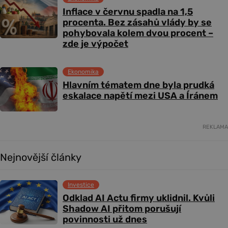
Inflace v červnu spadla na 1,5
procenta. Bez zásahů vlády by se
pohybovala kolem dvou procent –
zde je výpočet
Ekonomika
Hlavním tématem dne byla prudká
eskalace napětí mezi USA a Íránem
REKLAMA
Nejnovější články
Investice
Odklad AI Actu firmy uklidnil. Kvůli
Shadow AI přitom porušují
povinnosti už dnes