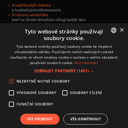
3 nejčtenější články
s hodnotnými informacemi,
3 názory analytiků
kteří se těmto tématům věnují každý den,
nová videa a podcasty
×
k prohloubení vašich znalostí.
Tyto webové stránky používají
soubory cookie.
CZECH
Tyto webové stránky používají soubory cookie ke zlepšení
uživatelského zážitku. Používáním našich webových stránek
CZ
souhlasíte se všemi soubory cookie v souladu s našimi zásadami
Přihlášením k newsletteru vyjadřujete svůj souhlas s
podmínkami
používání souborů cookie.
Více informací
zpracování osobních údajů
.
ZOBRAZIT PARTNERY
(1491) →
Kontakt
NEZBYTNĚ NUTNÉ SOUBORY
Zásady používání souborů cookies
Zpracování osobních údajů
VÝKONOVÉ SOUBORY
SOUBORY CÍLENÍ
Autoři
Nastavení cookies
FUNKČNÍ SOUBORY
VŠE PŘIJMOUT
VŠE ODMÍTNOUT