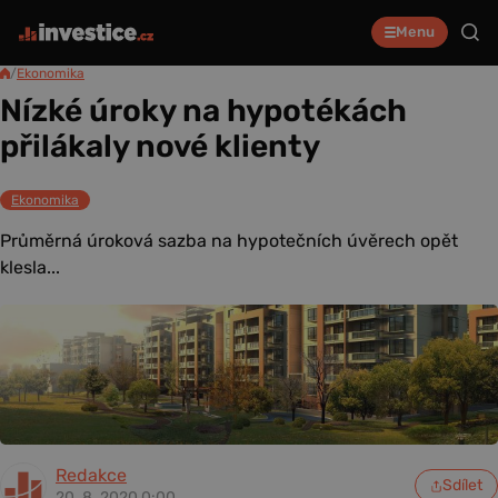
Menu
/
Ekonomika
Nízké úroky na hypotékách
přilákaly nové klienty
Ekonomika
Průměrná úroková sazba na hypotečních úvěrech opět
klesla...
Redakce
Sdílet
20. 8. 2020 0:00