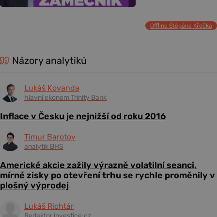
Offline Štěpána Křečka
Názory analytiků
Lukáš Kovanda
hlavní ekonom Trinity Bank
Inflace v Česku je nejnižší od roku 2016
Timur Barotov
analytik BHS
Americké akcie zažily výrazně volatilní seanci,
mírné zisky po otevření trhu se rychle proměnily v
plošný výprodej
Lukáš Richtár
Redaktor investice.cz