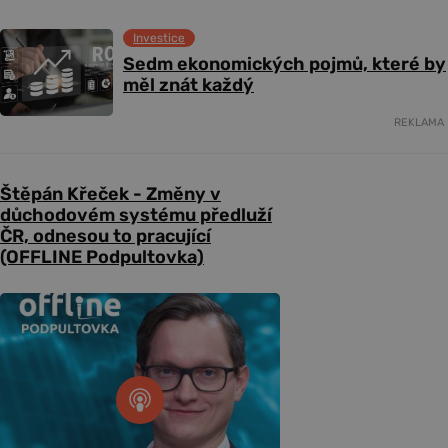
Investice
Sedm ekonomických pojmů, které by
měl znát každý
REKLAMA
Štěpán Křeček - Změny v
důchodovém systému předluží
ČR, odnesou to pracující
(OFFLINE Podpultovka)