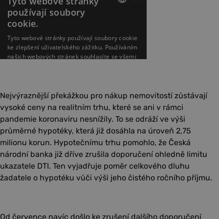
Nejvýraznější překážkou pro nákup nemovitostí zůstávají
vysoké ceny na realitním trhu, které se ani v rámci
pandemie koronaviru nesnížily. To se odráží ve výši
průměrné hypotéky, která již dosáhla na úroveň 2,75
milionu korun. Hypotečnímu trhu pomohlo, že Česká
národní banka již dříve zrušila doporučení ohledně limitu
ukazatele DTI. Ten vyjadřuje poměr celkového dluhu
žadatele o hypotéku vůči výši jeho čistého ročního příjmu.
Od července navíc došlo ke zrušení dalšího doporučení