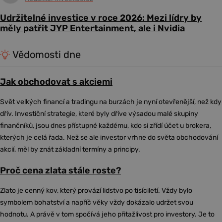
Udržitelné investice v roce 2026: Mezi lídry by
měly patřit JYP Entertainment, ale i Nvidia
Vědomosti dne
Jak obchodovat s akciemi
Svět velkých financí a tradingu na burzách je nyní otevřenější, než kdy
dřív. Investiční strategie, které byly dříve výsadou malé skupiny
finančníků, jsou dnes přístupné každému, kdo si zřídí účet u brokera,
kterých je celá řada. Než se ale investor vrhne do světa obchodování
akcií, měl by znát základní termíny a principy.
Proč cena zlata stále roste?
Zlato je cenný kov, který provází lidstvo po tisíciletí. Vždy bylo
symbolem bohatství a napříč věky vždy dokázalo udržet svou
hodnotu. A právě v tom spočívá jeho přitažlivost pro investory. Je to