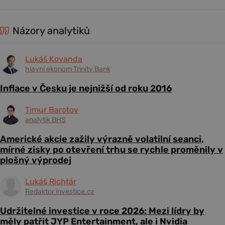
Názory analytiků
Lukáš Kovanda
hlavní ekonom Trinity Bank
Inflace v Česku je nejnižší od roku 2016
Timur Barotov
analytik BHS
Americké akcie zažily výrazně volatilní seanci,
mírné zisky po otevření trhu se rychle proměnily v
plošný výprodej
Lukáš Richtár
Redaktor investice.cz
Udržitelné investice v roce 2026: Mezi lídry by
měly patřit JYP Entertainment, ale i Nvidia