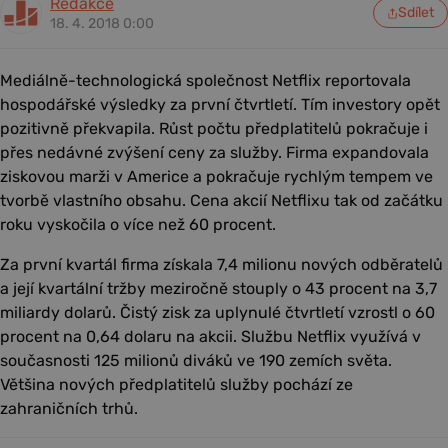
Redakce
Sdílet
18. 4. 2018 0:00
Mediálně-technologická společnost Netflix reportovala
hospodářské výsledky za první čtvrtletí. Tím investory opět
pozitivně překvapila. Růst počtu předplatitelů pokračuje i
přes nedávné zvýšení ceny za služby. Firma expandovala
ziskovou marži v Americe a pokračuje rychlým tempem ve
tvorbě vlastního obsahu. Cena akcií Netflixu tak od začátku
roku vyskočila o více než 60 procent.
Za první kvartál firma získala 7,4 milionu nových odběratelů
a její kvartální tržby meziročně stouply o 43 procent na 3,7
miliardy dolarů. Čistý zisk za uplynulé čtvrtletí vzrostl o 60
procent na 0,64 dolaru na akcii. Službu Netflix využívá v
současnosti 125 milionů diváků ve 190 zemích světa.
Většina nových předplatitelů služby pochází ze
zahraničních trhů.