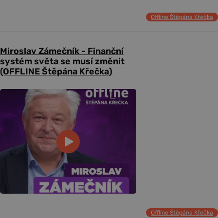
Offline Štěpána Křečka
Miroslav Zámečník - Finanční
systém světa se musí změnit
(OFFLINE Štěpána Křečka)
Offline Štěpána Křečka