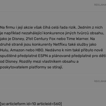
REKLAMA
Na firmu i její akcie však číhá celá řada rizik. Jedním z nich
je například nezahálející konkurence jiných tvůrců obsahu,
jako je Disney, 21st Century Fox nebo Time Warner. Na
druhé straně jsou konkurenty Netflixu také služby jako
Hulu, Amazon nebo HBO. Nedávno k nim také přibylo nově
spuštěné předplatné ESPN a plánované předplatné pro děti
od Disney. Rozdíly mezi vlastníkem obsahu a
poskytovatelem platformy se stírají.
REKLAMA
[sc:articleform id=10 articleid=560]