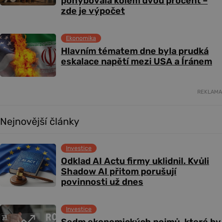
pohybovala kolem dvou procent –
zde je výpočet
Ekonomika
Hlavním tématem dne byla prudká
eskalace napětí mezi USA a Íránem
REKLAMA
Nejnovější články
Investice
Odklad AI Actu firmy uklidnil. Kvůli
Shadow AI přitom porušují
povinnosti už dnes
Investice
Sedm ekonomických pojmů, které by