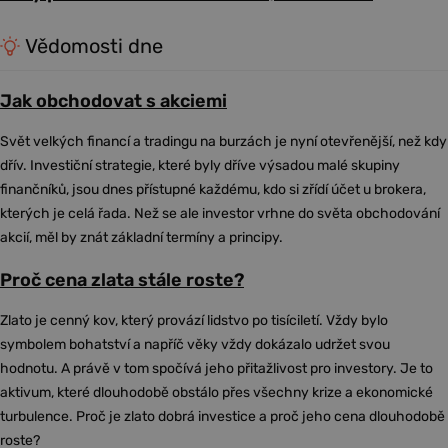
Vědomosti dne
Jak obchodovat s akciemi
Svět velkých financí a tradingu na burzách je nyní otevřenější, než kdy
dřív. Investiční strategie, které byly dříve výsadou malé skupiny
finančníků, jsou dnes přístupné každému, kdo si zřídí účet u brokera,
kterých je celá řada. Než se ale investor vrhne do světa obchodování
akcií, měl by znát základní termíny a principy.
Proč cena zlata stále roste?
Zlato je cenný kov, který provází lidstvo po tisíciletí. Vždy bylo
symbolem bohatství a napříč věky vždy dokázalo udržet svou
hodnotu. A právě v tom spočívá jeho přitažlivost pro investory. Je to
aktivum, které dlouhodobě obstálo přes všechny krize a ekonomické
turbulence. Proč je zlato dobrá investice a proč jeho cena dlouhodobě
roste?