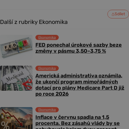
Sdílet
Další z rubriky Ekonomika
Ekonomika
FED ponechal úrokové sazby beze
změny v pásmu 3,50–3,75 %
Ekonomika
Americká administrativa oznámila,
že ukončí program mimořádných
dotací pro plány Medicare Part D již
po roce 2026
Ekonomika
Inflace v červnu spadla na 1,5
procenta. Bez zásahů vlády by se