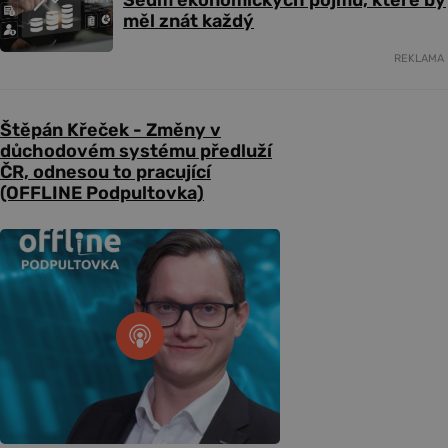
měl znát každý
REKLAMA
Štěpán Křeček - Změny v
důchodovém systému předluží
ČR, odnesou to pracující
(OFFLINE Podpultovka)