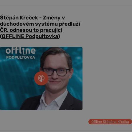
Štěpán Křeček - Změny v
důchodovém systému předluží
ČR, odnesou to pracující
(OFFLINE Podpultovka)
Offline Štěpána Křečka