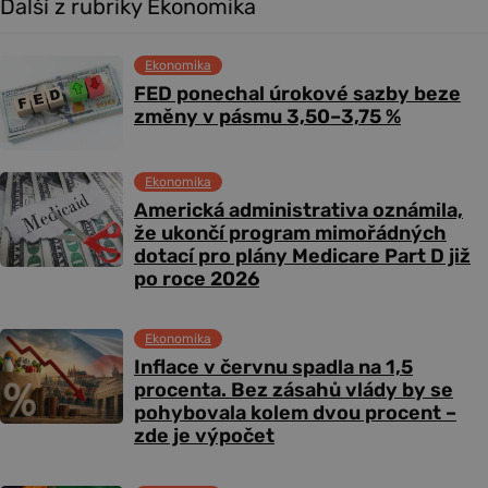
Další z rubriky Ekonomika
Ekonomika
FED ponechal úrokové sazby beze
změny v pásmu 3,50–3,75 %
Ekonomika
Americká administrativa oznámila,
že ukončí program mimořádných
dotací pro plány Medicare Part D již
po roce 2026
Ekonomika
Inflace v červnu spadla na 1,5
procenta. Bez zásahů vlády by se
pohybovala kolem dvou procent –
zde je výpočet