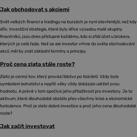
Jak obchodovat s akciemi
Svět velkých financí a tradingu na burzách je nyní otevřenější, než kdy
dřív. Investiční strategie, které byly dříve výsadou malé skupiny
finančníků, jsou dnes přístupné každému, kdo si zřídí účet u brokera,
kterých je celá řada. Než se ale investor vrhne do světa obchodování
akcií, měl by znát základní termíny a principy.
Proč cena zlata stále roste?
Zlato je cenný kov, který provází lidstvo po tisíciletí. Vždy bylo
symbolem bohatství a napříč věky vždy dokázalo udržet svou
hodnotu. A právě v tom spočívá jeho přitažlivost pro investory. Je to
aktivum, které dlouhodobě obstálo přes všechny krize a ekonomické
turbulence. Proč je zlato dobrá investice a proč jeho cena dlouhodobě
roste?
Jak začít investovat