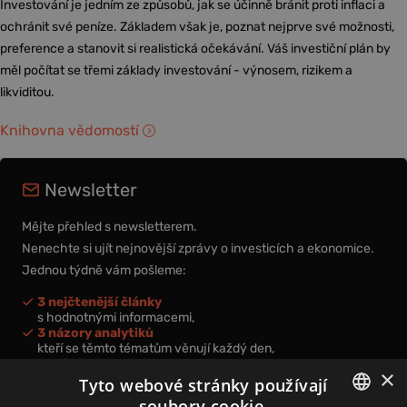
Investování je jedním ze způsobů, jak se účinně bránit proti inflaci a
ochránit své peníze. Základem však je, poznat nejprve své možnosti,
preference a stanovit si realistická očekávání. Váš investiční plán by
měl počítat se třemi základy investování - výnosem, rizikem a
likviditou.
Knihovna vědomostí
Newsletter
Mějte přehled s newsletterem.
Nenechte si ujít nejnovější zprávy o investicích a ekonomice.
Jednou týdně vám pošleme:
3 nejčtenější články
s hodnotnými informacemi,
3 názory analytiků
kteří se těmto tématům věnují každý den,
nová videa a podcasty
×
k prohloubení vašich znalostí.
Tyto webové stránky používají
soubory cookie.