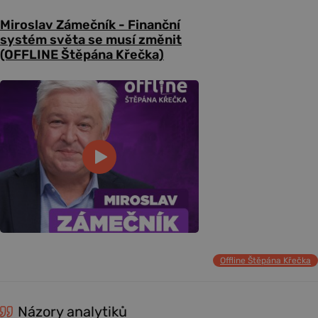
Miroslav Zámečník - Finanční
systém světa se musí změnit
(OFFLINE Štěpána Křečka)
Offline Štěpána Křečka
Názory analytiků