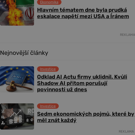
Ekonomika
Hlavním tématem dne byla prudká
eskalace napětí mezi USA a Íránem
REKLAMA
Nejnovější články
Investice
Odklad AI Actu firmy uklidnil. Kvůli
Shadow AI přitom porušují
povinnosti už dnes
Investice
Sedm ekonomických pojmů, které by
měl znát každý
REKLAMA