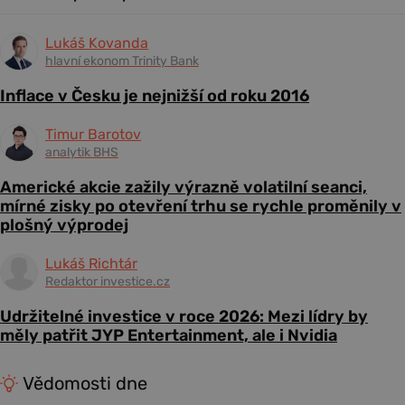
Lukáš Kovanda
hlavní ekonom Trinity Bank
Inflace v Česku je nejnižší od roku 2016
Timur Barotov
analytik BHS
Americké akcie zažily výrazně volatilní seanci,
mírné zisky po otevření trhu se rychle proměnily v
plošný výprodej
Lukáš Richtár
Redaktor investice.cz
Udržitelné investice v roce 2026: Mezi lídry by
měly patřit JYP Entertainment, ale i Nvidia
Vědomosti dne