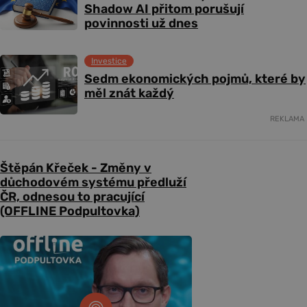
Shadow AI přitom porušují
povinnosti už dnes
Investice
Sedm ekonomických pojmů, které by
měl znát každý
REKLAMA
Štěpán Křeček - Změny v
důchodovém systému předluží
ČR, odnesou to pracující
(OFFLINE Podpultovka)