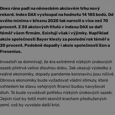
Dnes ráno padl na německém akciovém trhu nový
rekord. Index DAX vystoupal na hodnotu 14 185 bodů. Od
svého minima v březnu 2020 tak narostl o více než 70
procent. Z 30 akciových titulů v indexu DAX se daří
téměř všem firmám. Existují však i výjimky. Například
akcie společnosti Bayer klesly za poslední rok téměř o
20 procent. Podobně dopadly i akcie společností Eon a
Fresenius.
Investoři se domnívají, že éra extrémně nízkých úrokových
sazeb přetrvá velice dlouhou dobu. Jak ukazují výsledky z
reálné ekonomiky, dopady pandemie koronaviru jsou ničivé.
Obnova ekonomiky bude vyžadovat vládní stimuly, které
vzhledem ke stavu veřejných financí budou navyšovat
dluh. To bude vyvolávat potřebu nízkých úrokových sazeb.
Jejich růst by totiž mohl skončit krachem předlužených
zemí, což by vyvolalo další krizi.