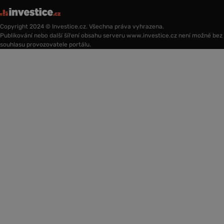
Copyright 2024 © Investice.cz. Všechna práva vyhrazena.
Publikování nebo další šíření obsahu serveru www.investice.cz není možné bez
souhlasu provozovatele portálu.