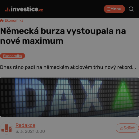
Menu
/
Ekonomika
Německá burza vystoupala na
nové maximum
Ekonomika
Dnes ráno padl na německém akciovém trhu nový rekord...
Redakce
Sdílet
3. 3. 2021 0:00