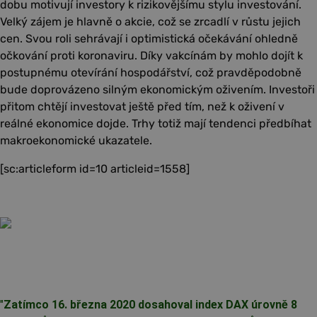
dobu motivují investory k rizikovějšímu stylu investování.
Velký zájem je hlavně o akcie, což se zrcadlí v růstu jejich
cen. Svou roli sehrávají i optimistická očekávání ohledně
očkování proti koronaviru. Díky vakcínám by mohlo dojít k
postupnému otevírání hospodářství, což pravděpodobně
bude doprovázeno silným ekonomickým oživením. Investoři
přitom chtějí investovat ještě před tím, než k oživení v
reálné ekonomice dojde. Trhy totiž mají tendenci předbíhat
makroekonomické ukazatele.
[sc:articleform id=10 articleid=1558]
"
Zatímco 16. března 2020 dosahoval index DAX úrovně 8