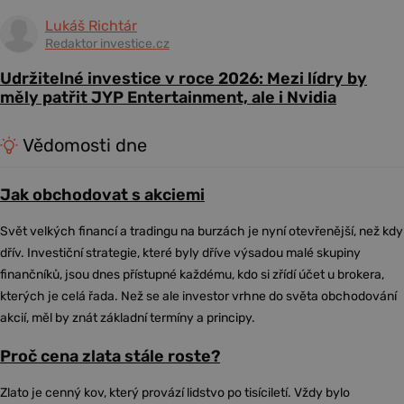
Lukáš Richtár
Redaktor investice.cz
Udržitelné investice v roce 2026: Mezi lídry by
měly patřit JYP Entertainment, ale i Nvidia
Vědomosti dne
Jak obchodovat s akciemi
Svět velkých financí a tradingu na burzách je nyní otevřenější, než kdy
dřív. Investiční strategie, které byly dříve výsadou malé skupiny
finančníků, jsou dnes přístupné každému, kdo si zřídí účet u brokera,
kterých je celá řada. Než se ale investor vrhne do světa obchodování
akcií, měl by znát základní termíny a principy.
Proč cena zlata stále roste?
Zlato je cenný kov, který provází lidstvo po tisíciletí. Vždy bylo