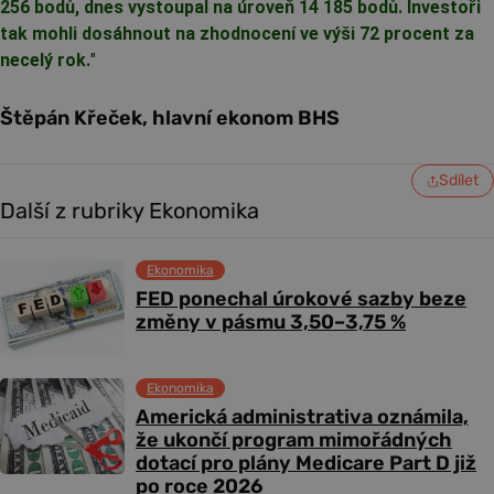
256 bodů, dnes vystoupal na úroveň 14 185 bodů. Investoři
tak mohli dosáhnout na zhodnocení ve výši 72 procent za
necelý rok.
"
Štěpán Křeček, hlavní ekonom BHS
Sdílet
Další z rubriky Ekonomika
Ekonomika
FED ponechal úrokové sazby beze
změny v pásmu 3,50–3,75 %
Ekonomika
Americká administrativa oznámila,
že ukončí program mimořádných
dotací pro plány Medicare Part D již
po roce 2026