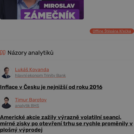
Offline Štěpána Křečka
Názory analytiků
Lukáš Kovanda
hlavní ekonom Trinity Bank
Inflace v Česku je nejnižší od roku 2016
Timur Barotov
analytik BHS
Americké akcie zažily výrazně volatilní seanci,
mírné zisky po otevření trhu se rychle proměnily v
plošný výprodej