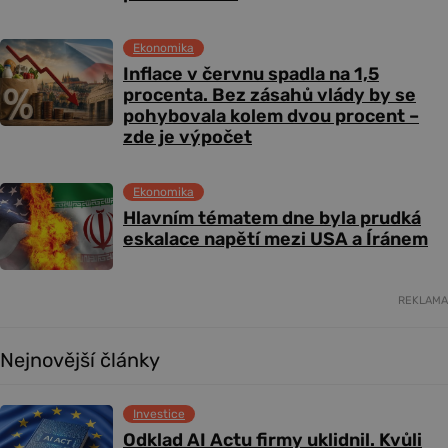
Ekonomika
Inflace v červnu spadla na 1,5
procenta. Bez zásahů vlády by se
pohybovala kolem dvou procent –
zde je výpočet
Ekonomika
Hlavním tématem dne byla prudká
eskalace napětí mezi USA a Íránem
REKLAMA
Nejnovější články
Investice
Odklad AI Actu firmy uklidnil. Kvůli