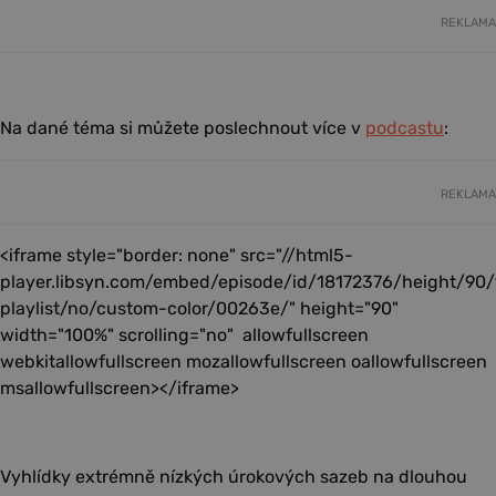
REKLAMA
Na dané téma si můžete poslechnout více v
podcastu
:
REKLAMA
<iframe style="border: none" src="//html5-
player.libsyn.com/embed/episode/id/18172376/height/90
playlist/no/custom-color/00263e/" height="90"
width="100%" scrolling="no" allowfullscreen
webkitallowfullscreen mozallowfullscreen oallowfullscreen
msallowfullscreen></iframe>
Vyhlídky extrémně nízkých úrokových sazeb na dlouhou